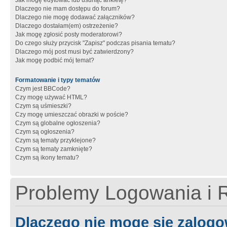
Jak mogę edytować lub usunąć ankietę?
Dlaczego nie mam dostępu do forum?
Dlaczego nie mogę dodawać załączników?
Dlaczego dostałam(em) ostrzeżenie?
Jak mogę zgłosić posty moderatorowi?
Do czego służy przycisk "Zapisz" podczas pisania tematu?
Dlaczego mój post musi być zatwierdzony?
Jak mogę podbić mój temat?
Formatowanie i typy tematów
Czym jest BBCode?
Czy mogę używać HTML?
Czym są uśmieszki?
Czy mogę umieszczać obrazki w poście?
Czym są globalne ogłoszenia?
Czym są ogłoszenia?
Czym są tematy przyklejone?
Czym są tematy zamknięte?
Czym są ikony tematu?
Problemy Logowania i R
Dlaczego nie mogę się zalog