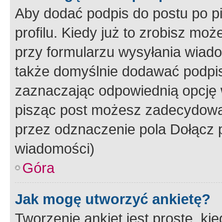
Aby dodać podpis do postu po 
profilu. Kiedy już to zrobisz m
przy formularzu wysyłania wiad
także domyślnie dodawać podpi
zaznaczając odpowiednią opcję 
pisząc post możesz zadecydowa
przez odznaczenie pola Dołącz 
wiadomości)
Góra
Jak mogę utworzyć ankietę?
Tworzenie ankiet jest proste, ki