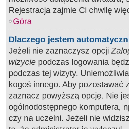
Rejestracja zajmie Ci chwilę wi
Góra
Dlaczego jestem automatycz
Jeżeli nie zaznaczysz opcji
Zalo
wizycie
podczas logowania będzi
podczas tej wizyty. Uniemożliwi
kogoś innego. Aby pozostawać 
zaznacz powyższą opcję. Nie jes
ogólnodostępnego komputera, np.
czy na uczelni. Jeżeli nie widzi