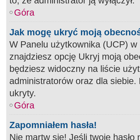
to, że administrator ją wyłączył.
Góra
Jak mogę ukryć moją obecno
W Panelu użytkownika (UCP) w 
znajdziesz opcję Ukryj moją obe
będziesz widoczny na liście użyt
administratorów oraz dla siebie.
ukryty.
Góra
Zapomniałem hasła!
Nie martw się! Jeśli twoje hasło