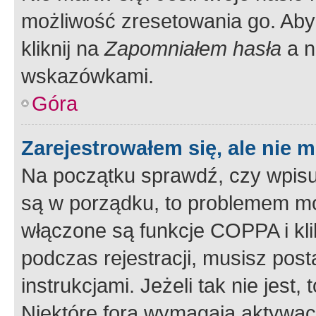
możliwość zresetowania go. Aby 
kliknij na
Zapomniałem hasła
a n
wskazówkami.
Góra
Zarejestrowałem się, ale nie 
Na początku sprawdź, czy wpisuj
są w porządku, to problemem mo
włączone są funkcje COPPA i kl
podczas rejestracji, musisz pos
instrukcjami. Jeżeli tak nie jes
Niektóre fora wymagają aktywac