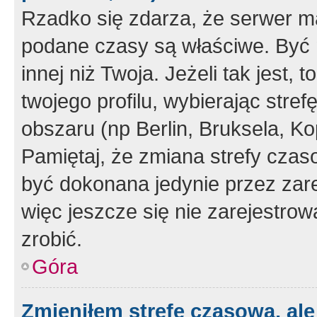
Rzadko się zdarza, że serwer m
podane czasy są właściwe. Być 
innej niż Twoja. Jeżeli tak jest,
twojego profilu, wybierając str
obszaru (np Berlin, Bruksela, Ko
Pamiętaj, że zmiana strefy czas
być dokonana jedynie przez zar
więc jeszcze się nie zarejestrow
zrobić.
Góra
Zmieniłem strefę czasową, ale