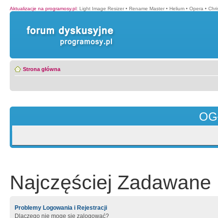
Aktualizacje na programosy.pl
:
Light Image Resizer
•
Rename Master
•
Helium
•
Opera
•
Chr
Strona główna
OG
Najczęściej Zadawane 
Problemy Logowania i Rejestracji
Dlaczego nie mogę się zalogować?