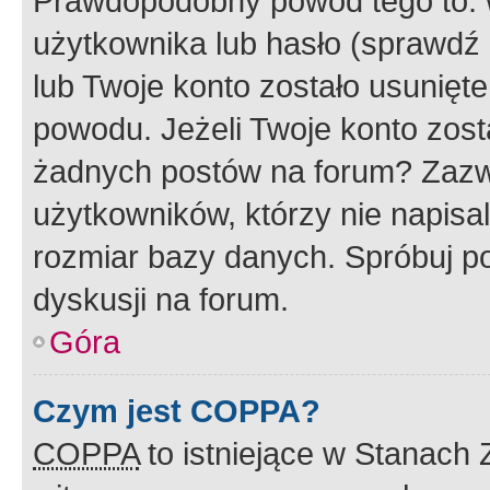
Prawdopodobny powód tego to:
użytkownika lub hasło (sprawdź e
lub Twoje konto zostało usunięte
powodu. Jeżeli Twoje konto zost
żadnych postów na forum? Zazw
użytkowników, którzy nie napisa
rozmiar bazy danych. Spróbuj po
dyskusji na forum.
Góra
Czym jest COPPA?
COPPA
to istniejące w Stanach