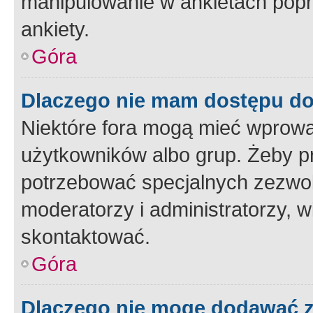
manipulowanie w ankietach popr
ankiety.
Góra
Dlaczego nie mam dostępu d
Niektóre fora mogą mieć wprowa
użytkowników albo grup. Żeby pr
potrzebować specjalnych zezwole
moderatorzy i administratorzy, w
skontaktować.
Góra
Dlaczego nie mogę dodawać 