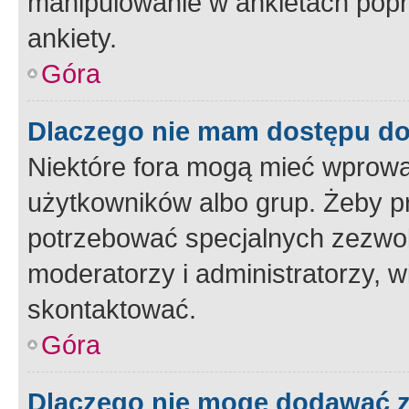
manipulowanie w ankietach popr
ankiety.
Góra
Dlaczego nie mam dostępu d
Niektóre fora mogą mieć wprowa
użytkowników albo grup. Żeby pr
potrzebować specjalnych zezwole
moderatorzy i administratorzy, w
skontaktować.
Góra
Dlaczego nie mogę dodawać 