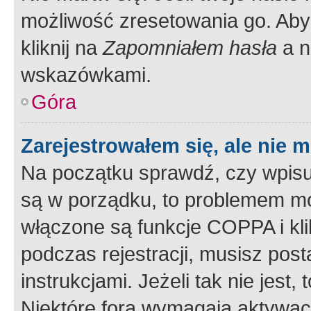
możliwość zresetowania go. Aby 
kliknij na
Zapomniałem hasła
a n
wskazówkami.
Góra
Zarejestrowałem się, ale nie 
Na początku sprawdź, czy wpisuj
są w porządku, to problemem mo
włączone są funkcje COPPA i kl
podczas rejestracji, musisz pos
instrukcjami. Jeżeli tak nie jes
Niektóre fora wymagają aktywac