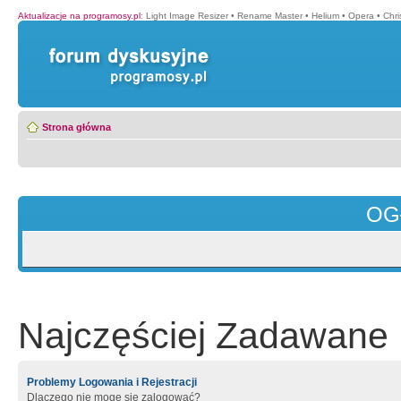
Aktualizacje na programosy.pl
:
Light Image Resizer
•
Rename Master
•
Helium
•
Opera
•
Chr
Strona główna
OG
Najczęściej Zadawane 
Problemy Logowania i Rejestracji
Dlaczego nie mogę się zalogować?