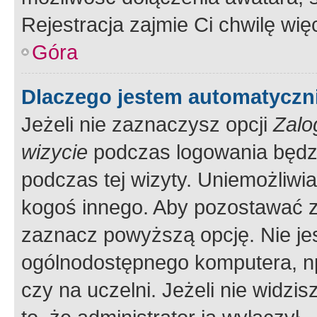
Rejestracja zajmie Ci chwilę wi
Góra
Dlaczego jestem automatycz
Jeżeli nie zaznaczysz opcji
Zalo
wizycie
podczas logowania będzi
podczas tej wizyty. Uniemożliwi
kogoś innego. Aby pozostawać 
zaznacz powyższą opcję. Nie jes
ogólnodostępnego komputera, np.
czy na uczelni. Jeżeli nie widzi