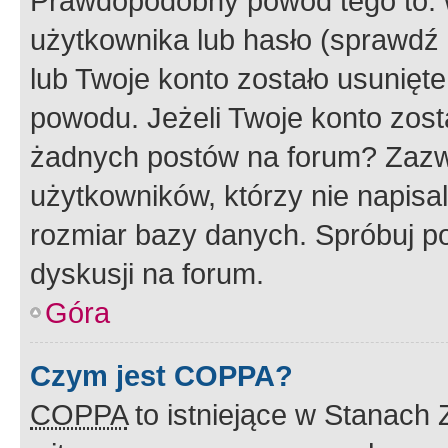
Prawdopodobny powód tego to:
użytkownika lub hasło (sprawdź e
lub Twoje konto zostało usunięte
powodu. Jeżeli Twoje konto zost
żadnych postów na forum? Zazw
użytkowników, którzy nie napisa
rozmiar bazy danych. Spróbuj po
dyskusji na forum.
Góra
Czym jest COPPA?
COPPA
to istniejące w Stanach