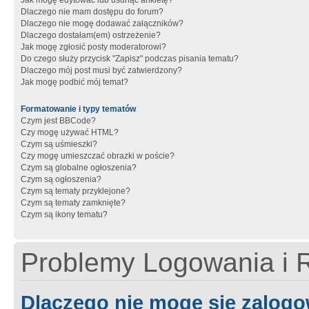
Jak mogę edytować lub usunąć ankietę?
Dlaczego nie mam dostępu do forum?
Dlaczego nie mogę dodawać załączników?
Dlaczego dostałam(em) ostrzeżenie?
Jak mogę zgłosić posty moderatorowi?
Do czego służy przycisk "Zapisz" podczas pisania tematu?
Dlaczego mój post musi być zatwierdzony?
Jak mogę podbić mój temat?
Formatowanie i typy tematów
Czym jest BBCode?
Czy mogę używać HTML?
Czym są uśmieszki?
Czy mogę umieszczać obrazki w poście?
Czym są globalne ogłoszenia?
Czym są ogłoszenia?
Czym są tematy przyklejone?
Czym są tematy zamknięte?
Czym są ikony tematu?
Problemy Logowania i R
Dlaczego nie mogę się zalog