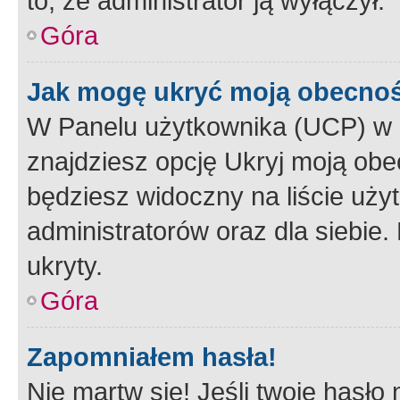
to, że administrator ją wyłączył.
Góra
Jak mogę ukryć moją obecno
W Panelu użytkownika (UCP) w 
znajdziesz opcję Ukryj moją obe
będziesz widoczny na liście użyt
administratorów oraz dla siebie.
ukryty.
Góra
Zapomniałem hasła!
Nie martw się! Jeśli twoje hasło