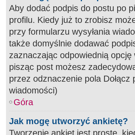
Aby dodać podpis do postu po 
profilu. Kiedy już to zrobisz m
przy formularzu wysyłania wiad
także domyślnie dodawać podpi
zaznaczając odpowiednią opcję 
pisząc post możesz zadecydowa
przez odznaczenie pola Dołącz 
wiadomości)
Góra
Jak mogę utworzyć ankietę?
Tworzenie ankiet jest proste, ki