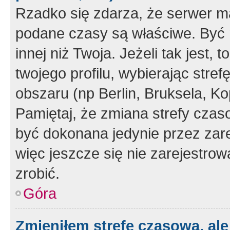
Rzadko się zdarza, że serwer m
podane czasy są właściwe. Być 
innej niż Twoja. Jeżeli tak jest,
twojego profilu, wybierając str
obszaru (np Berlin, Bruksela, Ko
Pamiętaj, że zmiana strefy czas
być dokonana jedynie przez zar
więc jeszcze się nie zarejestrow
zrobić.
Góra
Zmieniłem strefę czasową, ale