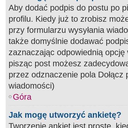
Aby dodać podpis do postu po 
profilu. Kiedy już to zrobisz m
przy formularzu wysyłania wiad
także domyślnie dodawać podpi
zaznaczając odpowiednią opcję 
pisząc post możesz zadecydowa
przez odznaczenie pola Dołącz 
wiadomości)
Góra
Jak mogę utworzyć ankietę?
Tworzenie ankiet jest proste, ki