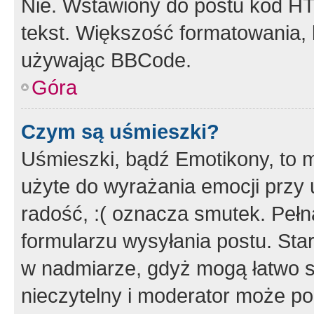
Nie. Wstawiony do postu kod HT
tekst. Większość formatowania
używając BBCode.
Góra
Czym są uśmieszki?
Uśmieszki, bądź Emotikony, to m
użyte do wyrażania emocji przy 
radość, :( oznacza smutek. Pełna
formularzu wysyłania postu. Sta
w nadmiarze, gdyż mogą łatwo s
nieczytelny i moderator może p