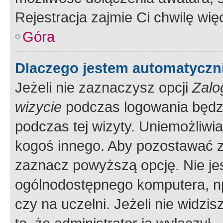
Rejestracja zajmie Ci chwilę wi
Góra
Dlaczego jestem automatycz
Jeżeli nie zaznaczysz opcji
Zalo
wizycie
podczas logowania będzi
podczas tej wizyty. Uniemożliwi
kogoś innego. Aby pozostawać 
zaznacz powyższą opcję. Nie jes
ogólnodostępnego komputera, np.
czy na uczelni. Jeżeli nie widzi