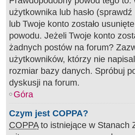
Prawdopodobny powód tego to:
użytkownika lub hasło (sprawdź e
lub Twoje konto zostało usunięte
powodu. Jeżeli Twoje konto zost
żadnych postów na forum? Zazw
użytkowników, którzy nie napisa
rozmiar bazy danych. Spróbuj po
dyskusji na forum.
Góra
Czym jest COPPA?
COPPA
to istniejące w Stanach