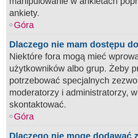
manipulowanie w ankietach popr
ankiety.
Góra
Dlaczego nie mam dostępu d
Niektóre fora mogą mieć wprowa
użytkowników albo grup. Żeby pr
potrzebować specjalnych zezwole
moderatorzy i administratorzy, w
skontaktować.
Góra
Dlaczego nie mogę dodawać 