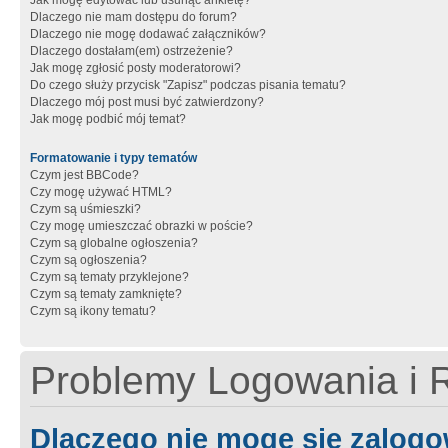
Jak mogę edytować lub usunąć ankietę?
Dlaczego nie mam dostępu do forum?
Dlaczego nie mogę dodawać załączników?
Dlaczego dostałam(em) ostrzeżenie?
Jak mogę zgłosić posty moderatorowi?
Do czego służy przycisk "Zapisz" podczas pisania tematu?
Dlaczego mój post musi być zatwierdzony?
Jak mogę podbić mój temat?
Formatowanie i typy tematów
Czym jest BBCode?
Czy mogę używać HTML?
Czym są uśmieszki?
Czy mogę umieszczać obrazki w poście?
Czym są globalne ogłoszenia?
Czym są ogłoszenia?
Czym są tematy przyklejone?
Czym są tematy zamknięte?
Czym są ikony tematu?
Problemy Logowania i R
Dlaczego nie mogę się zalog