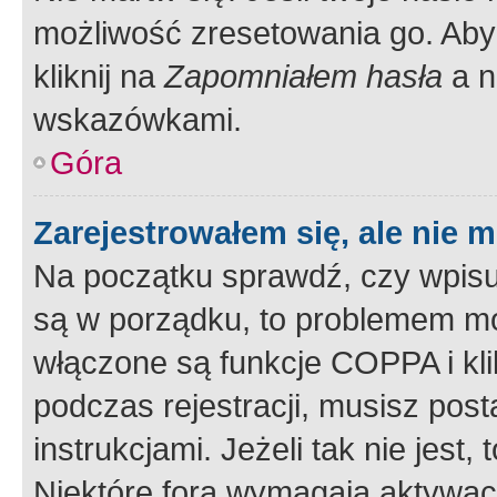
możliwość zresetowania go. Aby 
kliknij na
Zapomniałem hasła
a n
wskazówkami.
Góra
Zarejestrowałem się, ale nie 
Na początku sprawdź, czy wpisuj
są w porządku, to problemem mo
włączone są funkcje COPPA i kl
podczas rejestracji, musisz pos
instrukcjami. Jeżeli tak nie jes
Niektóre fora wymagają aktywac