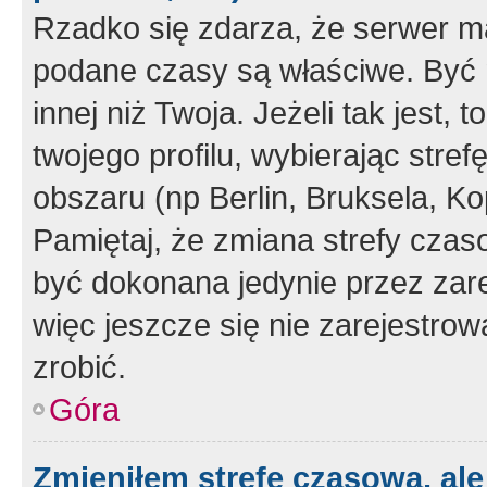
Rzadko się zdarza, że serwer m
podane czasy są właściwe. Być 
innej niż Twoja. Jeżeli tak jest,
twojego profilu, wybierając str
obszaru (np Berlin, Bruksela, Ko
Pamiętaj, że zmiana strefy czas
być dokonana jedynie przez zar
więc jeszcze się nie zarejestrow
zrobić.
Góra
Zmieniłem strefę czasową, ale