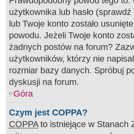
Prawdopodobny powód tego to:
użytkownika lub hasło (sprawdź e
lub Twoje konto zostało usunięte
powodu. Jeżeli Twoje konto zost
żadnych postów na forum? Zazw
użytkowników, którzy nie napisa
rozmiar bazy danych. Spróbuj po
dyskusji na forum.
Góra
Czym jest COPPA?
COPPA
to istniejące w Stanach