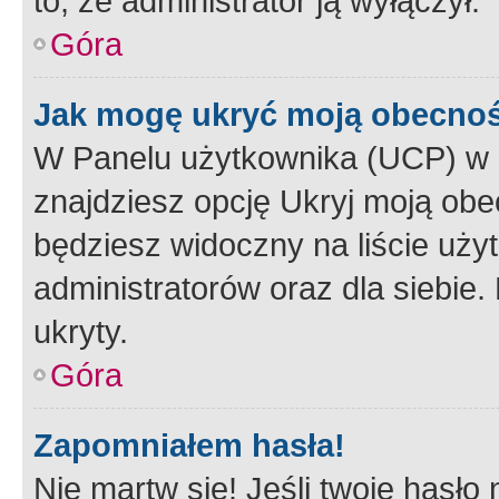
to, że administrator ją wyłączył.
Góra
Jak mogę ukryć moją obecno
W Panelu użytkownika (UCP) w 
znajdziesz opcję Ukryj moją obe
będziesz widoczny na liście użyt
administratorów oraz dla siebie.
ukryty.
Góra
Zapomniałem hasła!
Nie martw się! Jeśli twoje hasło