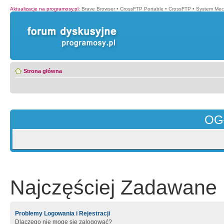
Aktualizacje na programosy.pl
:
Brave Browser
•
CrossFTP Portable
•
CrossFTP
•
System Mec
Strona główna
OG
Najczęściej Zadawane 
Problemy Logowania i Rejestracji
Dlaczego nie mogę się zalogować?