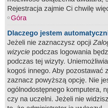
Rejestracja zajmie Ci chwilę wi
Góra
Dlaczego jestem automatycz
Jeżeli nie zaznaczysz opcji
Zalo
wizycie
podczas logowania będzi
podczas tej wizyty. Uniemożliwi
kogoś innego. Aby pozostawać 
zaznacz powyższą opcję. Nie jes
ogólnodostępnego komputera, np.
czy na uczelni. Jeżeli nie widzi