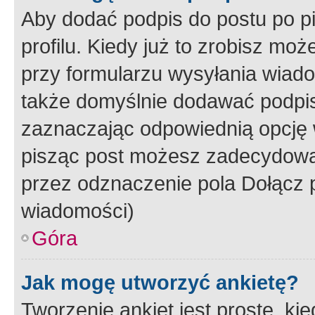
Aby dodać podpis do postu po 
profilu. Kiedy już to zrobisz m
przy formularzu wysyłania wiad
także domyślnie dodawać podpi
zaznaczając odpowiednią opcję 
pisząc post możesz zadecydowa
przez odznaczenie pola Dołącz 
wiadomości)
Góra
Jak mogę utworzyć ankietę?
Tworzenie ankiet jest proste, ki