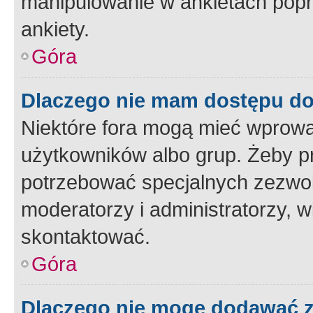
manipulowanie w ankietach popr
ankiety.
Góra
Dlaczego nie mam dostępu d
Niektóre fora mogą mieć wprowa
użytkowników albo grup. Żeby pr
potrzebować specjalnych zezwole
moderatorzy i administratorzy, w
skontaktować.
Góra
Dlaczego nie mogę dodawać 