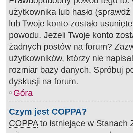
Prawdopodobny powód tego to:
użytkownika lub hasło (sprawdź e
lub Twoje konto zostało usunięte
powodu. Jeżeli Twoje konto zost
żadnych postów na forum? Zazw
użytkowników, którzy nie napisa
rozmiar bazy danych. Spróbuj po
dyskusji na forum.
Góra
Czym jest COPPA?
COPPA
to istniejące w Stanach