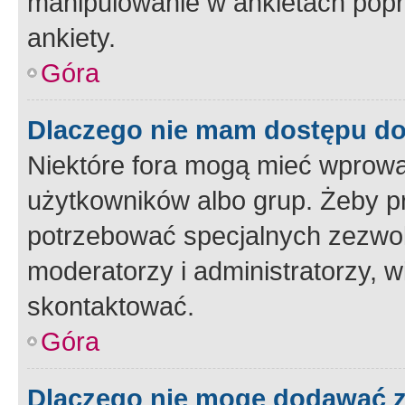
manipulowanie w ankietach popr
ankiety.
Góra
Dlaczego nie mam dostępu d
Niektóre fora mogą mieć wprowa
użytkowników albo grup. Żeby pr
potrzebować specjalnych zezwole
moderatorzy i administratorzy, w
skontaktować.
Góra
Dlaczego nie mogę dodawać 