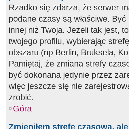
Rzadko się zdarza, że serwer m
podane czasy są właściwe. Być 
innej niż Twoja. Jeżeli tak jest,
twojego profilu, wybierając str
obszaru (np Berlin, Bruksela, Ko
Pamiętaj, że zmiana strefy czas
być dokonana jedynie przez zar
więc jeszcze się nie zarejestrow
zrobić.
Góra
Zmieniłem strefę czasową, ale