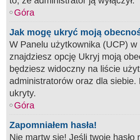
to, że administrator ją wyłączył.
Góra
Jak mogę ukryć moją obecno
W Panelu użytkownika (UCP) w 
znajdziesz opcję Ukryj moją obe
będziesz widoczny na liście użyt
administratorów oraz dla siebie.
ukryty.
Góra
Zapomniałem hasła!
Nie martw się! Jeśli twoje hasło