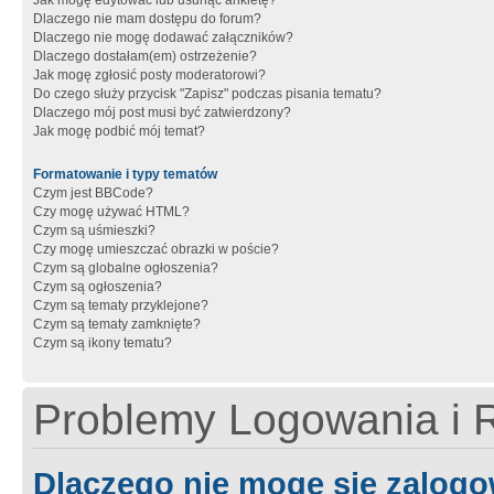
Jak mogę edytować lub usunąć ankietę?
Dlaczego nie mam dostępu do forum?
Dlaczego nie mogę dodawać załączników?
Dlaczego dostałam(em) ostrzeżenie?
Jak mogę zgłosić posty moderatorowi?
Do czego służy przycisk "Zapisz" podczas pisania tematu?
Dlaczego mój post musi być zatwierdzony?
Jak mogę podbić mój temat?
Formatowanie i typy tematów
Czym jest BBCode?
Czy mogę używać HTML?
Czym są uśmieszki?
Czy mogę umieszczać obrazki w poście?
Czym są globalne ogłoszenia?
Czym są ogłoszenia?
Czym są tematy przyklejone?
Czym są tematy zamknięte?
Czym są ikony tematu?
Problemy Logowania i R
Dlaczego nie mogę się zalog