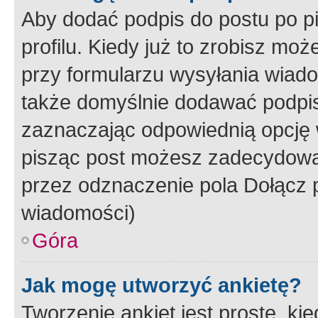
Aby dodać podpis do postu po 
profilu. Kiedy już to zrobisz m
przy formularzu wysyłania wiad
także domyślnie dodawać podpi
zaznaczając odpowiednią opcję 
pisząc post możesz zadecydowa
przez odznaczenie pola Dołącz 
wiadomości)
Góra
Jak mogę utworzyć ankietę?
Tworzenie ankiet jest proste, ki