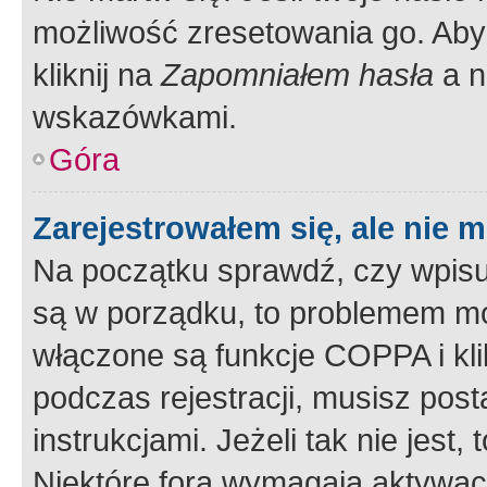
możliwość zresetowania go. Aby 
kliknij na
Zapomniałem hasła
a n
wskazówkami.
Góra
Zarejestrowałem się, ale nie 
Na początku sprawdź, czy wpisuj
są w porządku, to problemem mo
włączone są funkcje COPPA i kl
podczas rejestracji, musisz pos
instrukcjami. Jeżeli tak nie jes
Niektóre fora wymagają aktywac