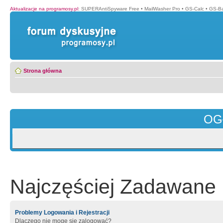
Aktualizacje na programosy.pl
:
SUPERAntiSpyware Free
•
MailWasher Pro
•
GS-Calc
•
GS-B
Strona główna
OG
Najczęściej Zadawane 
Problemy Logowania i Rejestracji
Dlaczego nie mogę się zalogować?