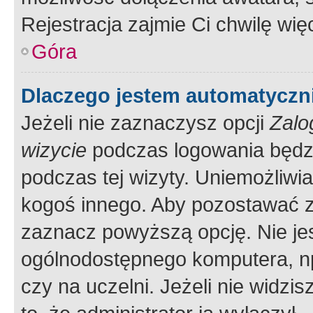
Rejestracja zajmie Ci chwilę wi
Góra
Dlaczego jestem automatycz
Jeżeli nie zaznaczysz opcji
Zalo
wizycie
podczas logowania będzi
podczas tej wizyty. Uniemożliwi
kogoś innego. Aby pozostawać 
zaznacz powyższą opcję. Nie jes
ogólnodostępnego komputera, np.
czy na uczelni. Jeżeli nie widzi