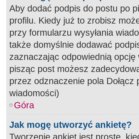
Aby dodać podpis do postu po 
profilu. Kiedy już to zrobisz m
przy formularzu wysyłania wiad
także domyślnie dodawać podpi
zaznaczając odpowiednią opcję 
pisząc post możesz zadecydowa
przez odznaczenie pola Dołącz 
wiadomości)
Góra
Jak mogę utworzyć ankietę?
Tworzenie ankiet jest proste, ki