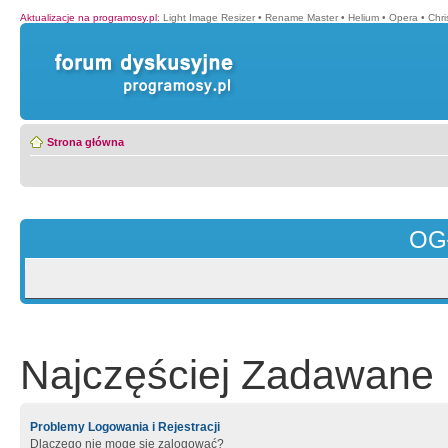
Aktualizacje na programosy.pl
:
Light Image Resizer
•
Rename Master
•
Helium
•
Opera
•
Chr
Strona główna
OG
Najczęściej Zadawane 
Problemy Logowania i Rejestracji
Dlaczego nie mogę się zalogować?