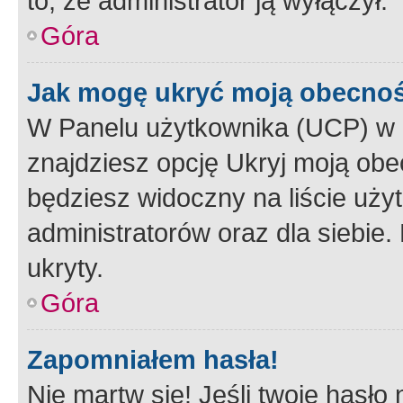
to, że administrator ją wyłączył.
Góra
Jak mogę ukryć moją obecno
W Panelu użytkownika (UCP) w 
znajdziesz opcję Ukryj moją obe
będziesz widoczny na liście użyt
administratorów oraz dla siebie.
ukryty.
Góra
Zapomniałem hasła!
Nie martw się! Jeśli twoje hasło