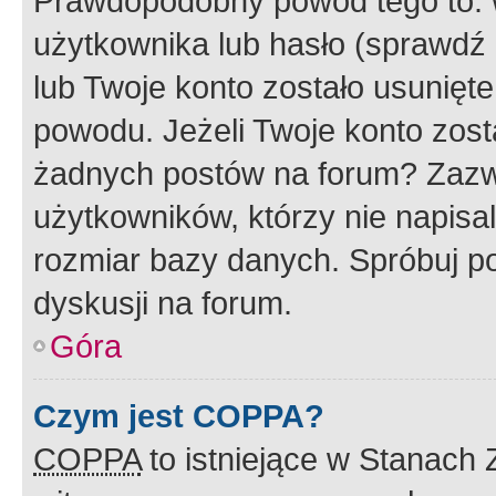
Prawdopodobny powód tego to:
użytkownika lub hasło (sprawdź e
lub Twoje konto zostało usunięte
powodu. Jeżeli Twoje konto zost
żadnych postów na forum? Zazw
użytkowników, którzy nie napisa
rozmiar bazy danych. Spróbuj po
dyskusji na forum.
Góra
Czym jest COPPA?
COPPA
to istniejące w Stanach