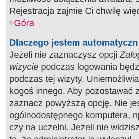
Rejestracja zajmie Ci chwilę wi
Góra
Dlaczego jestem automatycz
Jeżeli nie zaznaczysz opcji
Zalo
wizycie
podczas logowania będzi
podczas tej wizyty. Uniemożliwi
kogoś innego. Aby pozostawać 
zaznacz powyższą opcję. Nie jes
ogólnodostępnego komputera, np.
czy na uczelni. Jeżeli nie widzi