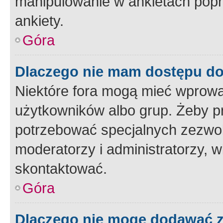
manipulowanie w ankietach popr
ankiety.
Góra
Dlaczego nie mam dostępu d
Niektóre fora mogą mieć wprowa
użytkowników albo grup. Żeby pr
potrzebować specjalnych zezwole
moderatorzy i administratorzy, w
skontaktować.
Góra
Dlaczego nie mogę dodawać 