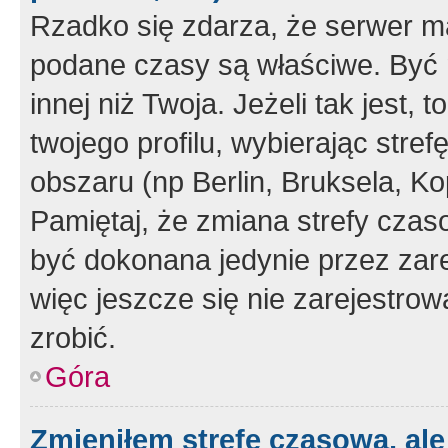
Rzadko się zdarza, że serwer m
podane czasy są właściwe. Być 
innej niż Twoja. Jeżeli tak jest,
twojego profilu, wybierając str
obszaru (np Berlin, Bruksela, Ko
Pamiętaj, że zmiana strefy czas
być dokonana jedynie przez zar
więc jeszcze się nie zarejestrow
zrobić.
Góra
Zmieniłem strefę czasową, ale