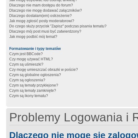
Jak mogę edytować lub usunąć ankietę?
Dlaczego nie mam dostępu do forum?
Dlaczego nie mogę dodawać załączników?
Dlaczego dostałam(em) ostrzeżenie?
Jak mogę zgłosić posty moderatorowi?
Do czego służy przycisk "Zapisz" podczas pisania tematu?
Dlaczego mój post musi być zatwierdzony?
Jak mogę podbić mój temat?
Formatowanie i typy tematów
Czym jest BBCode?
Czy mogę używać HTML?
Czym są uśmieszki?
Czy mogę umieszczać obrazki w poście?
Czym są globalne ogłoszenia?
Czym są ogłoszenia?
Czym są tematy przyklejone?
Czym są tematy zamknięte?
Czym są ikony tematu?
Problemy Logowania i R
Dlaczego nie mogę się zalog