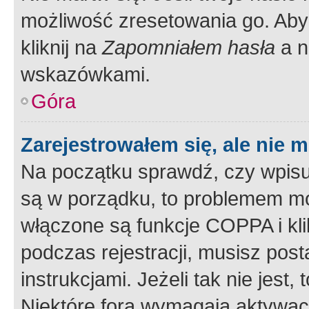
możliwość zresetowania go. Aby 
kliknij na
Zapomniałem hasła
a n
wskazówkami.
Góra
Zarejestrowałem się, ale nie 
Na początku sprawdź, czy wpisuj
są w porządku, to problemem mo
włączone są funkcje COPPA i kl
podczas rejestracji, musisz pos
instrukcjami. Jeżeli tak nie jes
Niektóre fora wymagają aktywac