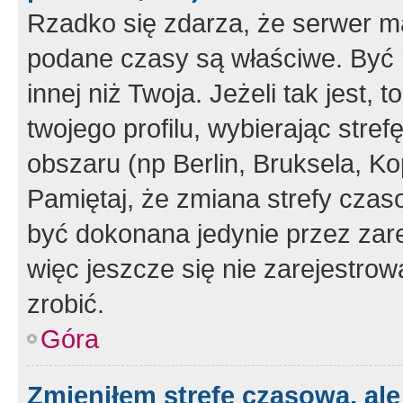
Rzadko się zdarza, że serwer m
podane czasy są właściwe. Być 
innej niż Twoja. Jeżeli tak jest,
twojego profilu, wybierając str
obszaru (np Berlin, Bruksela, Ko
Pamiętaj, że zmiana strefy czas
być dokonana jedynie przez zar
więc jeszcze się nie zarejestrow
zrobić.
Góra
Zmieniłem strefę czasową, ale