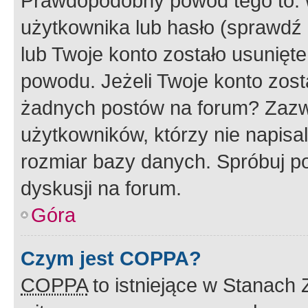
Prawdopodobny powód tego to:
użytkownika lub hasło (sprawdź e
lub Twoje konto zostało usunięte
powodu. Jeżeli Twoje konto zost
żadnych postów na forum? Zazw
użytkowników, którzy nie napisa
rozmiar bazy danych. Spróbuj po
dyskusji na forum.
Góra
Czym jest COPPA?
COPPA
to istniejące w Stanach