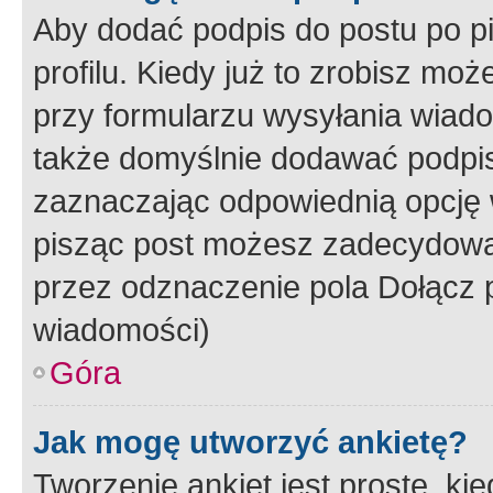
Aby dodać podpis do postu po 
profilu. Kiedy już to zrobisz m
przy formularzu wysyłania wiad
także domyślnie dodawać podpi
zaznaczając odpowiednią opcję 
pisząc post możesz zadecydowa
przez odznaczenie pola Dołącz 
wiadomości)
Góra
Jak mogę utworzyć ankietę?
Tworzenie ankiet jest proste, ki