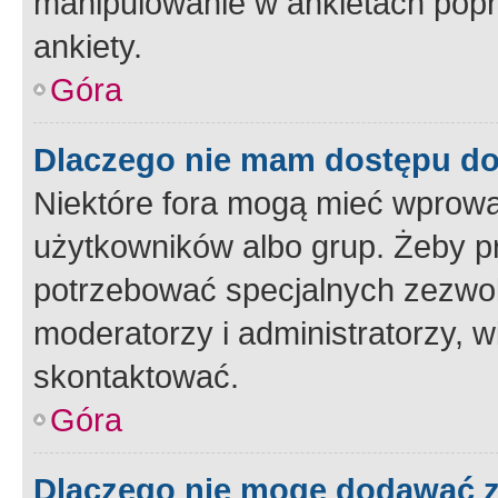
manipulowanie w ankietach popr
ankiety.
Góra
Dlaczego nie mam dostępu d
Niektóre fora mogą mieć wprowa
użytkowników albo grup. Żeby pr
potrzebować specjalnych zezwole
moderatorzy i administratorzy, w
skontaktować.
Góra
Dlaczego nie mogę dodawać 