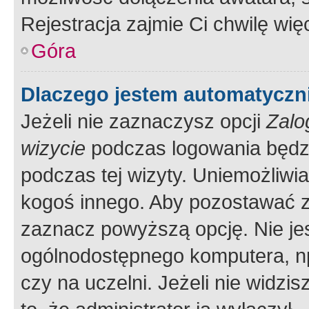
Rejestracja zajmie Ci chwilę wi
Góra
Dlaczego jestem automatycz
Jeżeli nie zaznaczysz opcji
Zalo
wizycie
podczas logowania będzi
podczas tej wizyty. Uniemożliwi
kogoś innego. Aby pozostawać 
zaznacz powyższą opcję. Nie jes
ogólnodostępnego komputera, np.
czy na uczelni. Jeżeli nie widzi