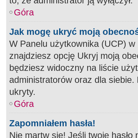
to, że administrator ją wyłączył.
Góra
Jak mogę ukryć moją obecno
W Panelu użytkownika (UCP) w 
znajdziesz opcję Ukryj moją obe
będziesz widoczny na liście użyt
administratorów oraz dla siebie.
ukryty.
Góra
Zapomniałem hasła!
Nie martw się! Jeśli twoje hasło