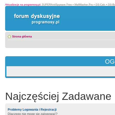
Aktualizacje na programosy.pl
:
SUPERAntiSpyware Free
•
MailWasher Pro
•
GS-Calc
•
GS-B
Strona główna
OG
Najczęściej Zadawane 
Problemy Logowania i Rejestracji
Dlaczego nie mogę się zalogować?