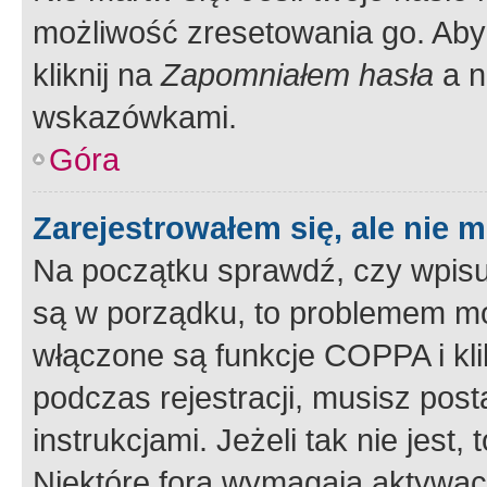
możliwość zresetowania go. Aby 
kliknij na
Zapomniałem hasła
a n
wskazówkami.
Góra
Zarejestrowałem się, ale nie 
Na początku sprawdź, czy wpisuj
są w porządku, to problemem mo
włączone są funkcje COPPA i kl
podczas rejestracji, musisz pos
instrukcjami. Jeżeli tak nie jes
Niektóre fora wymagają aktywac