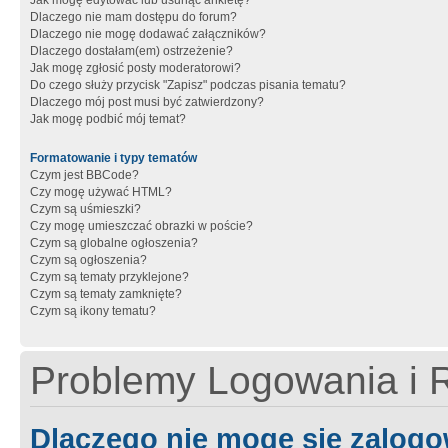
Jak mogę edytować lub usunąć ankietę?
Dlaczego nie mam dostępu do forum?
Dlaczego nie mogę dodawać załączników?
Dlaczego dostałam(em) ostrzeżenie?
Jak mogę zgłosić posty moderatorowi?
Do czego służy przycisk "Zapisz" podczas pisania tematu?
Dlaczego mój post musi być zatwierdzony?
Jak mogę podbić mój temat?
Formatowanie i typy tematów
Czym jest BBCode?
Czy mogę używać HTML?
Czym są uśmieszki?
Czy mogę umieszczać obrazki w poście?
Czym są globalne ogłoszenia?
Czym są ogłoszenia?
Czym są tematy przyklejone?
Czym są tematy zamknięte?
Czym są ikony tematu?
Problemy Logowania i R
Dlaczego nie mogę się zalog