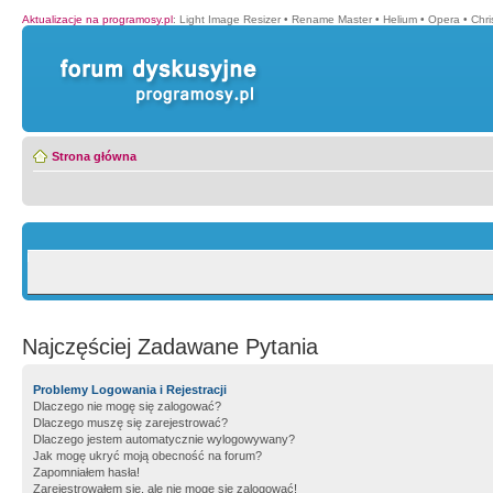
Aktualizacje na programosy.pl
:
Light Image Resizer
•
Rename Master
•
Helium
•
Opera
•
Chr
Strona główna
Najczęściej Zadawane Pytania
Problemy Logowania i Rejestracji
Dlaczego nie mogę się zalogować?
Dlaczego muszę się zarejestrować?
Dlaczego jestem automatycznie wylogowywany?
Jak mogę ukryć moją obecność na forum?
Zapomniałem hasła!
Zarejestrowałem się, ale nie mogę się zalogować!