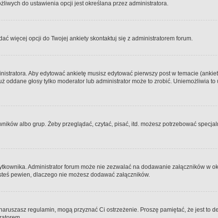
iwych do ustawienia opcji jest określana przez administratora.
dać więcej opcji do Twojej ankiety skontaktuj się z administratorem forum.
nistratora. Aby edytować ankietę musisz edytować pierwszy post w temacie (ankieta
y już oddane głosy tylko moderator lub administrator może to zrobić. Uniemożliwia
ków albo grup. Żeby przeglądać, czytać, pisać, itd. możesz potrzebować specjalny
ytkownika. Administrator forum może nie zezwalać na dodawanie załączników w o
 jesteś pewien, dlaczego nie możesz dodawać załączników.
e naruszasz regulamin, mogą przyznać Ci ostrzeżenie. Proszę pamiętać, że jest to d
tratorem.