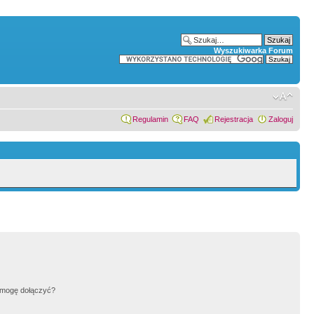
Wyszukiwarka Forum
Regulamin
FAQ
Rejestracja
Zaloguj
h mogę dołączyć?