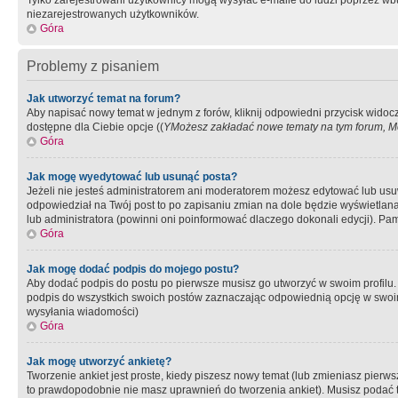
Tylko zarejestrowani użytkownicy mogą wysyłać e-maile do ludzi poprzez wbu
niezarejestrowanych użytkowników.
Góra
Problemy z pisaniem
Jak utworzyć temat na forum?
Aby napisać nowy temat w jednym z forów, kliknij odpowiedni przycisk widoc
dostępne dla Ciebie opcje ((
YMożesz zakładać nowe tematy na tym forum, Mo
Góra
Jak mogę wyedytować lub usunąć posta?
Jeżeli nie jesteś administratorem ani moderatorem możesz edytować lub usuwać
odpowiedział na Twój post to po zapisaniu zmian na dole będzie wyświetlana 
lub administratora (powinni oni poinformować dlaczego dokonali edycji). Pam
Góra
Jak mogę dodać podpis do mojego postu?
Aby dodać podpis do postu po pierwsze musisz go utworzyć w swoim profilu.
podpis do wszystkich swoich postów zaznaczając odpowiednią opcję w swoi
wysyłania wiadomości)
Góra
Jak mogę utworzyć ankietę?
Tworzenie ankiet jest proste, kiedy piszesz nowy temat (lub zmieniasz pier
to prawdopodobnie nie masz uprawnień do tworzenia ankiet). Musisz podać tyt