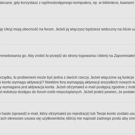
ecane, gdy korzystasz z ogólnodostępnego komputera, np. w bibliotece, kawiarni in
Ukryj moją obecność na forum. Jeżeli ją włączysz będziesz widoczny na liście uży
resetowania go. Aby zrobić to przejdź do strony logowania i kliknij na
Zapomniałem
porządku, to problemem może być jedna z dwóch rzeczy. Jeżeli włączone są funkcj
twoje konto wymaga aktywacji? Niektóre fora wymagają aktywacji wszystkich nowych 
wymagana jest aktywacja konta. Jeżeli otrzymałeś e-mail postępuj zgodnie z instruk
st
redukcja
dostępu do forum osób niepożądanych. Jeżeli jesteś pewien, że podałe
o (sprawdź e-mail, który otrzymałeś po rejestracji) lub Twoje konto zostało usun
rach okresowo usuwa się użytkowników, którzy nie napisali żadnego postu aby zmn