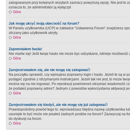
zalogowanym przy kolejnych wizytach zaznacz powyższą opcję. Nie jest to zal
oznacza to, że administrator ją wyłączył.
Góra
Jak mogę ukryć moją obecność na forum?
W Panelu użytkownika (UCP) w zakładce “Ustawienia Forum” znajdziesz opcję 
zliczany jako użytkownik ukryty.
Góra
Zapomniałem hasła!
Nie martw się! Jeśli twoje hasło nie może byc odzyskane, istnieje możliwość z
Góra
Zarejestrowałem się, ale nie mogę się zalogować!
Na początku sprawdź, czy wpisujesz poprawny login i hasło. Jeżeli te są w 
postąpić zgodnie z otrzymanymi instrukcjami. Jeżeli tak nie jest, to może 
można się na nie logować. Po rejestracji powinieneś otrzymać wiadomość czy 
że podałeś poprawny adres? Jednym z powodów wykorzystania aktywacji je
Góra
Zarejestrowałem się kiedyś, ale nie mogę się już zalogować!
Prawdopodobny powód tego to: wprowadzasz błędna nazwę użytkownika lub hasł
usunięte to być może nie pisałeś żadnych postów na forum? Zazwyczaj na fo
do dyskusji na forum.
Góra