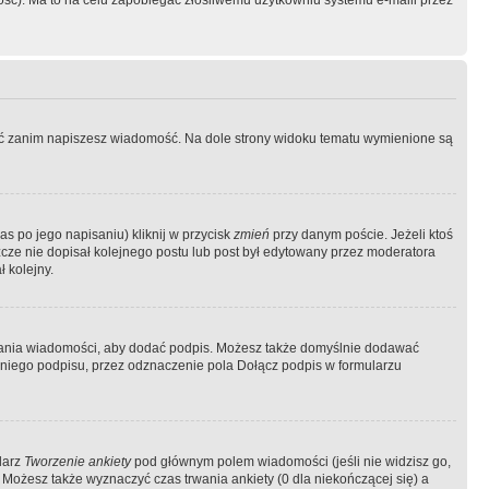
ość). Ma to na celu zapobiegać złośliwemu użytkowniu systemu e-maili przez
ować zanim napiszesz wiadomość. Na dole strony widoku tematu wymienione są
as po jego napisaniu) kliknij w przycisk
zmień
przy danym poście. Jeżeli ktoś
szcze nie dopisał kolejnego postu lub post był edytowany przez moderatora
 kolejny.
łania wiadomości, aby dodać podpis. Możesz także domyślnie dodawać
niego podpisu, przez odznaczenie pola Dołącz podpis w formularzu
larz
Tworzenie ankiety
pod głównym polem wiadomości (jeśli nie widzisz go,
 Możesz także wyznaczyć czas trwania ankiety (0 dla niekończącej się) a