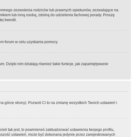
semnego zezwolenia rodziców lub prawnych opiekunów, zezwalające na
awnikiem lub inną osobą, zdolną do udzielenia fachowej porady. Proszę
j kwestii.
orem forum w celu uzyskania pomocy.
. Dzięki nim działają również takie funkcje, jak zapamiętywanie
a górze strony). Pozwoli Ci to na zmianę wszystkich Twoich ustawień i
li tak jest, to powinieneś zaktualizować ustawienia twojego profilu,
większość ustawień, może być dokonana jedynie przez zarejestrowanych