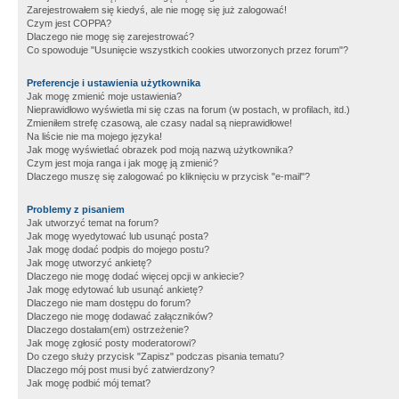
Zarejestrowałem się kiedyś, ale nie mogę się już zalogować!
Czym jest COPPA?
Dlaczego nie mogę się zarejestrować?
Co spowoduje "Usunięcie wszystkich cookies utworzonych przez forum"?
Preferencje i ustawienia użytkownika
Jak mogę zmienić moje ustawienia?
Nieprawidłowo wyświetla mi się czas na forum (w postach, w profilach, itd.)
Zmieniłem strefę czasową, ale czasy nadal są nieprawidłowe!
Na liście nie ma mojego języka!
Jak mogę wyświetlać obrazek pod moją nazwą użytkownika?
Czym jest moja ranga i jak mogę ją zmienić?
Dlaczego muszę się zalogować po kliknięciu w przycisk "e-mail"?
Problemy z pisaniem
Jak utworzyć temat na forum?
Jak mogę wyedytować lub usunąć posta?
Jak mogę dodać podpis do mojego postu?
Jak mogę utworzyć ankietę?
Dlaczego nie mogę dodać więcej opcji w ankiecie?
Jak mogę edytować lub usunąć ankietę?
Dlaczego nie mam dostępu do forum?
Dlaczego nie mogę dodawać załączników?
Dlaczego dostałam(em) ostrzeżenie?
Jak mogę zgłosić posty moderatorowi?
Do czego służy przycisk "Zapisz" podczas pisania tematu?
Dlaczego mój post musi być zatwierdzony?
Jak mogę podbić mój temat?