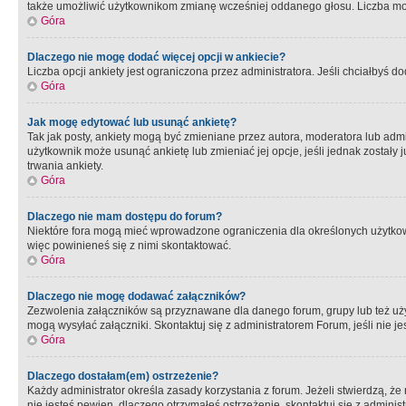
także umożliwić użytkownikom zmianę wcześniej oddanego głosu. Liczba możl
Góra
Dlaczego nie mogę dodać więcej opcji w ankiecie?
Liczba opcji ankiety jest ograniczona przez administratora. Jeśli chciałbyś do
Góra
Jak mogę edytować lub usunąć ankietę?
Tak jak posty, ankiety mogą być zmieniane przez autora, moderatora lub admi
użytkownik może usunąć ankietę lub zmieniać jej opcje, jeśli jednak został
trwania ankiety.
Góra
Dlaczego nie mam dostępu do forum?
Niektóre fora mogą mieć wprowadzone ograniczenia dla określonych użytkowni
więc powinieneś się z nimi skontaktować.
Góra
Dlaczego nie mogę dodawać załączników?
Zezwolenia załączników są przyznawane dla danego forum, grupy lub też uż
mogą wysyłać załączniki. Skontaktuj się z administratorem Forum, jeśli nie
Góra
Dlaczego dostałam(em) ostrzeżenie?
Każdy administrator określa zasady korzystania z forum. Jeżeli stwierdzą, ż
nie jesteś pewien, dlaczego otrzymałeś ostrzeżenie, skontaktuj sie z adminis