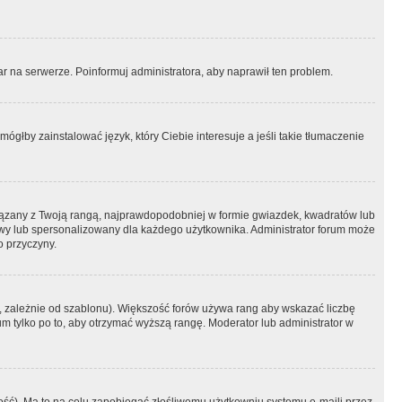
r na serwerze. Poinformuj administratora, aby naprawił ten problem.
ógłby zainstalować język, który Ciebie interesuje a jeśli takie tłumaczenie
iązany z Twoją rangą, najprawdopodobniej w formie gwiazdek, kwadratów lub
atowy lub spersonalizowany dla każdego użytkownika. Administrator forum może
o przyczyny.
, zależnie od szablonu). Większość forów używa rang aby wskazać liczbę
um tylko po to, aby otrzymać wyższą rangę. Moderator lub administrator w