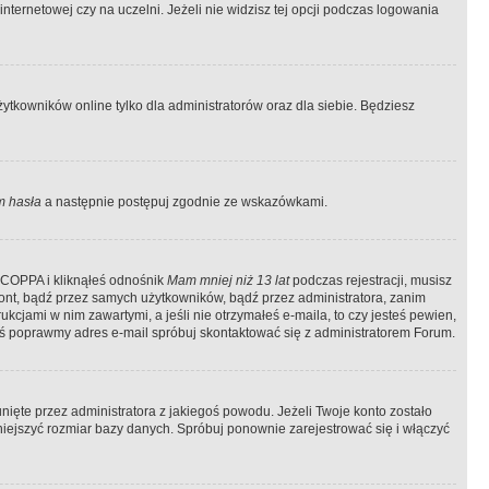
ternetowej czy na uczelni. Jeżeli nie widzisz tej opcji podczas logowania
tkowników online tylko dla administratorów oraz dla siebie. Będziesz
 hasła
a następnie postępuj zgodnie ze wskazówkami.
e COPPA i kliknąłeś odnośnik
Mam mniej niż 13 lat
podczas rejestracji, musisz
kont, bądź przez samych użytkowników, bądź przez administratora, zanim
cjami w nim zawartymi, a jeśli nie otrzymałeś e-maila, to czy jesteś pewien,
ś poprawmy adres e-mail spróbuj skontaktować się z administratorem Forum.
ięte przez administratora z jakiegoś powodu. Jeżeli Twoje konto zostało
iejszyć rozmiar bazy danych. Spróbuj ponownie zarejestrować się i włączyć