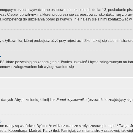
, mogącym przechowywać dane osobowe niepełnoletnich do lat 13, posiadanie pi
yczy Ciebie lub witryny, na której próbujesz się zarejestrować, skontaktuj się z pr
 kompetencji do udzielania porad prawnych i nie należy się z nimi kontaktować w te
użytkownika, której próbujesz użyć przy rejestracji. Skontaktuj się z administrat
?
, które pozwalają na zapamiętanie Twoich ustawień i bycie zalogowanym na forum
blemów z zalogowaniem lub wylogowaniem się.
danych. Aby je zmienić, kliknij link
Panel użytkownika
(przeważnie znajdujący się n
)
czasy są właściwe. Być może widzisz czas ze strefy czasowej innej niż Twoja. Jeże
sela, Kopenhaga, Madryd, Paryż itp.). Pamiętaj, że zmiana strefy czasowej, jak 