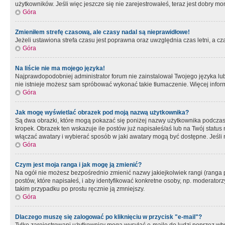
użytkowników. Jeśli więc jeszcze się nie zarejestrowałeś, teraz jest dobry mo
Góra
Zmieniłem strefę czasową, ale czasy nadal są nieprawidłowe!
Jeżeli ustawiona strefa czasu jest poprawna oraz uwzględnia czas letni, a c
Góra
Na liście nie ma mojego języka!
Najprawdopodobniej administrator forum nie zainstalował Twojego języka lub n
nie istnieje możesz sam spróbować wykonać takie tłumaczenie. Więcej inform
Góra
Jak mogę wyświetlać obrazek pod moją nazwą użytkownika?
Są dwa obrazki, które mogą pokazać się poniżej nazwy użytkownika podczas
kropek. Obrazek ten wskazuje ile postów już napisałeś/aś lub na Twój status
włączać awatary i wybierać sposób w jaki awatary mogą być dostępne. Jeśli n
Góra
Czym jest moja ranga i jak mogę ją zmienić?
Na ogół nie możesz bezpośrednio zmienić nazwy jakiejkolwiek rangi (ranga 
postów, które napisałeś, i aby identyfikować konkretne osoby, np. moderator
takim przypadku po prostu ręcznie ją zmniejszy.
Góra
Dlaczego muszę się zalogować po kliknięciu w przycisk "e-mail"?