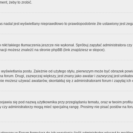
ment, żeby to zrobić.
zas nadal jest wyświetlany nieprawdłowo to prawdopodobnie źle ustawiony jest zega
ikt takiego tłumaczenia jeszcze nie wykonał. Spróbuj zapytać administratora czy m
acji możesz znaleźć na stronie phpBB (link znajdziesz w stopce).
 wyświetlania postu. Zależnie od użytego stylu, pierwszym może być obrazek pow
 na forum. Drugi, zazwyczaj większy, jest znany jako awatar i zazwyczaj jest unik
ie możesz używać awatarów, skontaktuj się z administratorami forum i zapytaj ich 
pojawia się pod nazwą użytkownika przy przeglądaniu tematu, oraz w twoim profilu
zy czy administratorzy mogą mieć specjalną rangę. Prosimy nie pisać postów na for