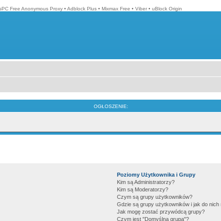
isPC Free Anonymous Proxy
•
Adblock Plus
•
Mixmax Free
•
Viber
•
uBlock Origin
OGŁOSZENIE:
Poziomy Użytkownika i Grupy
Kim są Administratorzy?
Kim są Moderatorzy?
Czym są grupy użytkowników?
Gdzie są grupy użytkowników i jak do nic
Jak mogę zostać przywódcą grupy?
Czym jest "Domyślna grupa"?