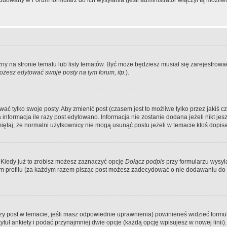
dowany w Forum formularz do ich wysyłania (jeśli administrator włączył tą możliw
zny na stronie tematu lub listy tematów. Być może będziesz musiał się zarejestr
żesz edytować swoje posty na tym forum, itp.
).
 tylko swoje posty. Aby zmienić post (czasem jest to możliwe tylko przez jakiś cz
informacja ile razy post edytowano. Informacja nie zostanie dodana jeżeli nikt je
iętaj, że normalni użytkownicy nie mogą usunąć postu jeżeli w temacie ktoś dopisał
 Kiedy już to zrobisz możesz zaznaczyć opcję
Dołącz podpis
przy formularzu wysy
m profilu (za każdym razem pisząc post możesz zadecydować o nie dodawaniu do 
wszy post w temacie, jeśli masz odpowiednie uprawnienia) powinieneś widzieć formu
uł ankiety i podać przynajmniej dwie opcje (każdą opcję wpisujesz w nowej linii).