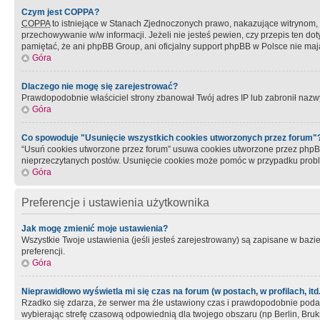
Czym jest COPPA?
COPPA
to istniejące w Stanach Zjednoczonych prawo, nakazujące witrynom
przechowywanie w/w informacji. Jeżeli nie jesteś pewien, czy przepis ten dot
pamiętać, że ani phpBB Group, ani oficjalny support phpBB w Polsce nie mają
Góra
Dlaczego nie mogę się zarejestrować?
Prawdopodobnie właściciel strony zbanował Twój adres IP lub zabronił nazwy 
Góra
Co spowoduje "Usunięcie wszystkich cookies utworzonych przez forum"
“Usuń cookies utworzone przez forum” usuwa cookies utworzone przez phpBB3
nieprzeczytanych postów. Usunięcie cookies może pomóc w przypadku pro
Góra
Preferencje i ustawienia użytkownika
Jak mogę zmienić moje ustawienia?
Wszystkie Twoje ustawienia (jeśli jesteś zarejestrowany) są zapisane w bazie 
preferencji.
Góra
Nieprawidłowo wyświetla mi się czas na forum (w postach, w profilach, itd.
Rzadko się zdarza, że serwer ma źle ustawiony czas i prawdopodobnie podane 
wybierając strefę czasową odpowiednią dla twojego obszaru (np Berlin, Bruk