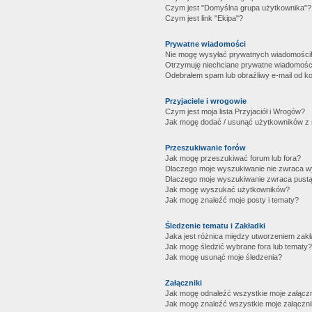
Czym jest "Domyślna grupa użytkownika"?
Czym jest link "Ekipa"?
Prywatne wiadomości
Nie mogę wysyłać prywatnych wiadomości
Otrzymuję niechciane prywatne wiadomośc
Odebrałem spam lub obraźliwy e-mail od ko
Przyjaciele i wrogowie
Czym jest moja lista Przyjaciół i Wrogów?
Jak mogę dodać / usunąć użytkowników z mo
Przeszukiwanie forów
Jak mogę przeszukiwać forum lub fora?
Dlaczego moje wyszukiwanie nie zwraca 
Dlaczego moje wyszukiwanie zwraca pustą
Jak mogę wyszukać użytkowników?
Jak mogę znaleźć moje posty i tematy?
Śledzenie tematu i Zakładki
Jaka jest różnica między utworzeniem zakł
Jak mogę śledzić wybrane fora lub tematy?
Jak mogę usunąć moje śledzenia?
Załączniki
Jak mogę odnaleźć wszystkie moje załączn
Jak mogę znaleźć wszystkie moje załączni