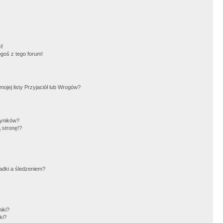
!
i!
goś z tego forum!
jej listy Przyjaciół lub Wrogów?
wyników?
 stronę!?
adki a śledzeniem?
iki?
ki?