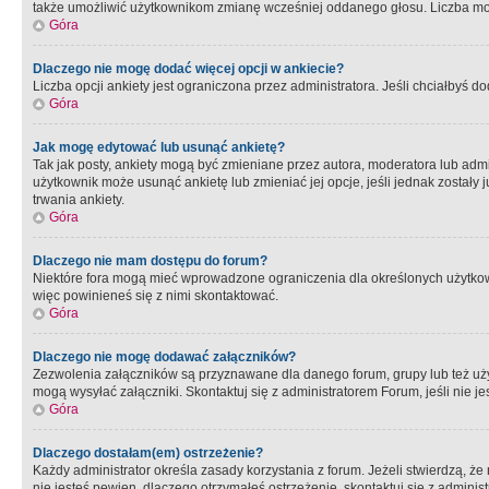
także umożliwić użytkownikom zmianę wcześniej oddanego głosu. Liczba możl
Góra
Dlaczego nie mogę dodać więcej opcji w ankiecie?
Liczba opcji ankiety jest ograniczona przez administratora. Jeśli chciałbyś do
Góra
Jak mogę edytować lub usunąć ankietę?
Tak jak posty, ankiety mogą być zmieniane przez autora, moderatora lub admi
użytkownik może usunąć ankietę lub zmieniać jej opcje, jeśli jednak został
trwania ankiety.
Góra
Dlaczego nie mam dostępu do forum?
Niektóre fora mogą mieć wprowadzone ograniczenia dla określonych użytkowni
więc powinieneś się z nimi skontaktować.
Góra
Dlaczego nie mogę dodawać załączników?
Zezwolenia załączników są przyznawane dla danego forum, grupy lub też uż
mogą wysyłać załączniki. Skontaktuj się z administratorem Forum, jeśli nie
Góra
Dlaczego dostałam(em) ostrzeżenie?
Każdy administrator określa zasady korzystania z forum. Jeżeli stwierdzą, ż
nie jesteś pewien, dlaczego otrzymałeś ostrzeżenie, skontaktuj sie z adminis