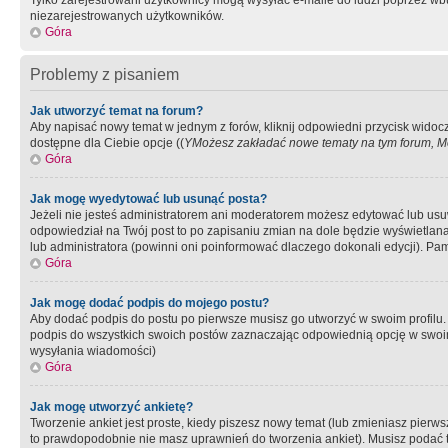
Tylko zarejestrowani użytkownicy mogą wysyłać e-maile do ludzi poprzez wbu
niezarejestrowanych użytkowników.
Góra
Problemy z pisaniem
Jak utworzyć temat na forum?
Aby napisać nowy temat w jednym z forów, kliknij odpowiedni przycisk widoc
dostępne dla Ciebie opcje ((
YMożesz zakładać nowe tematy na tym forum, Mo
Góra
Jak mogę wyedytować lub usunąć posta?
Jeżeli nie jesteś administratorem ani moderatorem możesz edytować lub usuwać
odpowiedział na Twój post to po zapisaniu zmian na dole będzie wyświetlana 
lub administratora (powinni oni poinformować dlaczego dokonali edycji). Pam
Góra
Jak mogę dodać podpis do mojego postu?
Aby dodać podpis do postu po pierwsze musisz go utworzyć w swoim profilu.
podpis do wszystkich swoich postów zaznaczając odpowiednią opcję w swoi
wysyłania wiadomości)
Góra
Jak mogę utworzyć ankietę?
Tworzenie ankiet jest proste, kiedy piszesz nowy temat (lub zmieniasz pier
to prawdopodobnie nie masz uprawnień do tworzenia ankiet). Musisz podać tyt