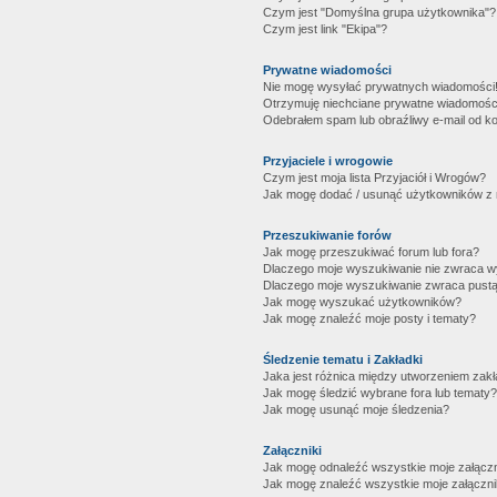
Czym jest "Domyślna grupa użytkownika"?
Czym jest link "Ekipa"?
Prywatne wiadomości
Nie mogę wysyłać prywatnych wiadomości
Otrzymuję niechciane prywatne wiadomośc
Odebrałem spam lub obraźliwy e-mail od ko
Przyjaciele i wrogowie
Czym jest moja lista Przyjaciół i Wrogów?
Jak mogę dodać / usunąć użytkowników z mo
Przeszukiwanie forów
Jak mogę przeszukiwać forum lub fora?
Dlaczego moje wyszukiwanie nie zwraca 
Dlaczego moje wyszukiwanie zwraca pustą
Jak mogę wyszukać użytkowników?
Jak mogę znaleźć moje posty i tematy?
Śledzenie tematu i Zakładki
Jaka jest różnica między utworzeniem zakł
Jak mogę śledzić wybrane fora lub tematy?
Jak mogę usunąć moje śledzenia?
Załączniki
Jak mogę odnaleźć wszystkie moje załączn
Jak mogę znaleźć wszystkie moje załączni