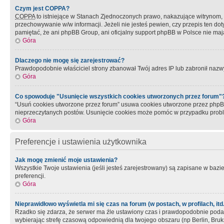
Czym jest COPPA?
COPPA
to istniejące w Stanach Zjednoczonych prawo, nakazujące witrynom
przechowywanie w/w informacji. Jeżeli nie jesteś pewien, czy przepis ten dot
pamiętać, że ani phpBB Group, ani oficjalny support phpBB w Polsce nie mają
Góra
Dlaczego nie mogę się zarejestrować?
Prawdopodobnie właściciel strony zbanował Twój adres IP lub zabronił nazwy 
Góra
Co spowoduje "Usunięcie wszystkich cookies utworzonych przez forum"
“Usuń cookies utworzone przez forum” usuwa cookies utworzone przez phpBB3
nieprzeczytanych postów. Usunięcie cookies może pomóc w przypadku pro
Góra
Preferencje i ustawienia użytkownika
Jak mogę zmienić moje ustawienia?
Wszystkie Twoje ustawienia (jeśli jesteś zarejestrowany) są zapisane w bazie 
preferencji.
Góra
Nieprawidłowo wyświetla mi się czas na forum (w postach, w profilach, itd.
Rzadko się zdarza, że serwer ma źle ustawiony czas i prawdopodobnie podane 
wybierając strefę czasową odpowiednią dla twojego obszaru (np Berlin, Bruk