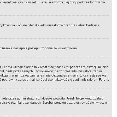
ternetowej czy na uczelni. Jeżeli nie widzisz tej opcji podczas logowania
tkowników online tylko dla administratorów oraz dla siebie. Będziesz
 hasła
a następnie postępuj zgodnie ze wskazówkami.
e COPPA i kliknąłeś odnośnik
Mam mniej niż 13 lat
podczas rejestracji, musisz
kont, bądź przez samych użytkowników, bądź przez administratora, zanim
cjami w nim zawartymi, a jeśli nie otrzymałeś e-maila, to czy jesteś pewien,
ś poprawmy adres e-mail spróbuj skontaktować się z administratorem Forum.
ięte przez administratora z jakiegoś powodu. Jeżeli Twoje konto zostało
iejszyć rozmiar bazy danych. Spróbuj ponownie zarejestrować się i włączyć