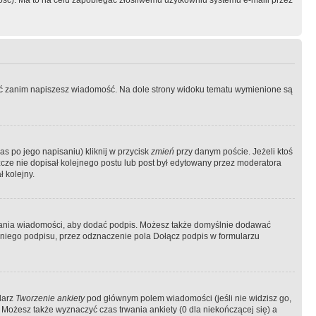
ość). Ma to na celu zapobiegać złośliwemu użytkowniu systemu e-maili przez
ować zanim napiszesz wiadomość. Na dole strony widoku tematu wymienione są
as po jego napisaniu) kliknij w przycisk
zmień
przy danym poście. Jeżeli ktoś
szcze nie dopisał kolejnego postu lub post był edytowany przez moderatora
 kolejny.
łania wiadomości, aby dodać podpis. Możesz także domyślnie dodawać
niego podpisu, przez odznaczenie pola Dołącz podpis w formularzu
larz
Tworzenie ankiety
pod głównym polem wiadomości (jeśli nie widzisz go,
 Możesz także wyznaczyć czas trwania ankiety (0 dla niekończącej się) a