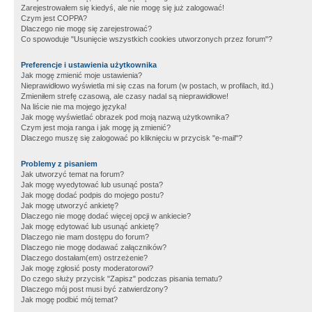
Zarejestrowałem się kiedyś, ale nie mogę się już zalogować!
Czym jest COPPA?
Dlaczego nie mogę się zarejestrować?
Co spowoduje "Usunięcie wszystkich cookies utworzonych przez forum"?
Preferencje i ustawienia użytkownika
Jak mogę zmienić moje ustawienia?
Nieprawidłowo wyświetla mi się czas na forum (w postach, w profilach, itd.)
Zmieniłem strefę czasową, ale czasy nadal są nieprawidłowe!
Na liście nie ma mojego języka!
Jak mogę wyświetlać obrazek pod moją nazwą użytkownika?
Czym jest moja ranga i jak mogę ją zmienić?
Dlaczego muszę się zalogować po kliknięciu w przycisk "e-mail"?
Problemy z pisaniem
Jak utworzyć temat na forum?
Jak mogę wyedytować lub usunąć posta?
Jak mogę dodać podpis do mojego postu?
Jak mogę utworzyć ankietę?
Dlaczego nie mogę dodać więcej opcji w ankiecie?
Jak mogę edytować lub usunąć ankietę?
Dlaczego nie mam dostępu do forum?
Dlaczego nie mogę dodawać załączników?
Dlaczego dostałam(em) ostrzeżenie?
Jak mogę zgłosić posty moderatorowi?
Do czego służy przycisk "Zapisz" podczas pisania tematu?
Dlaczego mój post musi być zatwierdzony?
Jak mogę podbić mój temat?