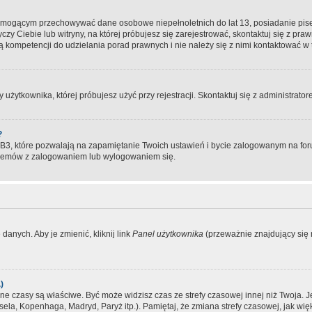
, mogącym przechowywać dane osobowe niepełnoletnich do lat 13, posiadanie pi
yczy Ciebie lub witryny, na której próbujesz się zarejestrować, skontaktuj się z pr
 kompetencji do udzielania porad prawnych i nie należy się z nimi kontaktować w te
użytkownika, której próbujesz użyć przy rejestracji. Skontaktuj się z administrat
?
, które pozwalają na zapamiętanie Twoich ustawień i bycie zalogowanym na forum
blemów z zalogowaniem lub wylogowaniem się.
danych. Aby je zmienić, kliknij link
Panel użytkownika
(przeważnie znajdujący się n
)
czasy są właściwe. Być może widzisz czas ze strefy czasowej innej niż Twoja. Jeże
sela, Kopenhaga, Madryd, Paryż itp.). Pamiętaj, że zmiana strefy czasowej, jak 