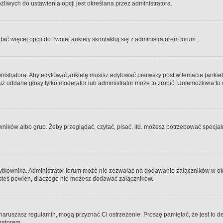
iwych do ustawienia opcji jest określana przez administratora.
dać więcej opcji do Twojej ankiety skontaktuj się z administratorem forum.
nistratora. Aby edytować ankietę musisz edytować pierwszy post w temacie (ankieta
y już oddane głosy tylko moderator lub administrator może to zrobić. Uniemożliwia
ków albo grup. Żeby przeglądać, czytać, pisać, itd. możesz potrzebować specjalny
ytkownika. Administrator forum może nie zezwalać na dodawanie załączników w o
 jesteś pewien, dlaczego nie możesz dodawać załączników.
e naruszasz regulamin, mogą przyznać Ci ostrzeżenie. Proszę pamiętać, że jest to d
tratorem.