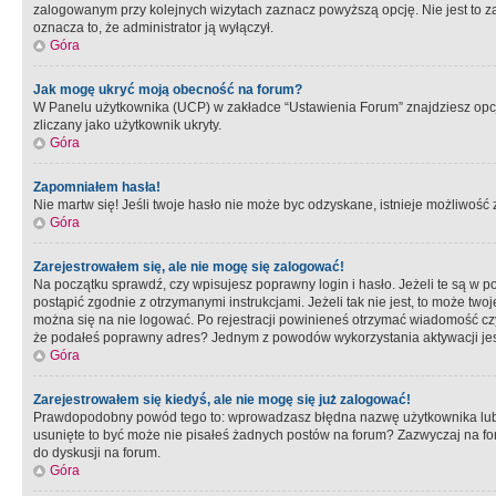
zalogowanym przy kolejnych wizytach zaznacz powyższą opcję. Nie jest to zal
oznacza to, że administrator ją wyłączył.
Góra
Jak mogę ukryć moją obecność na forum?
W Panelu użytkownika (UCP) w zakładce “Ustawienia Forum” znajdziesz opcję 
zliczany jako użytkownik ukryty.
Góra
Zapomniałem hasła!
Nie martw się! Jeśli twoje hasło nie może byc odzyskane, istnieje możliwość z
Góra
Zarejestrowałem się, ale nie mogę się zalogować!
Na początku sprawdź, czy wpisujesz poprawny login i hasło. Jeżeli te są w 
postąpić zgodnie z otrzymanymi instrukcjami. Jeżeli tak nie jest, to może 
można się na nie logować. Po rejestracji powinieneś otrzymać wiadomość czy 
że podałeś poprawny adres? Jednym z powodów wykorzystania aktywacji je
Góra
Zarejestrowałem się kiedyś, ale nie mogę się już zalogować!
Prawdopodobny powód tego to: wprowadzasz błędna nazwę użytkownika lub hasł
usunięte to być może nie pisałeś żadnych postów na forum? Zazwyczaj na fo
do dyskusji na forum.
Góra