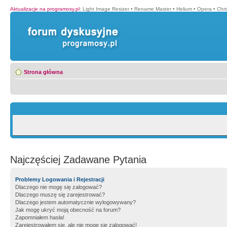
Aktualizacje na programosy.pl
:
Light Image Resizer
•
Rename Master
•
Helium
•
Opera
•
Chr
Strona główna
Najczęściej Zadawane Pytania
Problemy Logowania i Rejestracji
Dlaczego nie mogę się zalogować?
Dlaczego muszę się zarejestrować?
Dlaczego jestem automatycznie wylogowywany?
Jak mogę ukryć moją obecność na forum?
Zapomniałem hasła!
Zarejestrowałem się, ale nie mogę się zalogować!