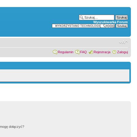
Wyszukiwarka Forum
Regulamin
FAQ
Rejestracja
Zaloguj
h mogę dołączyć?