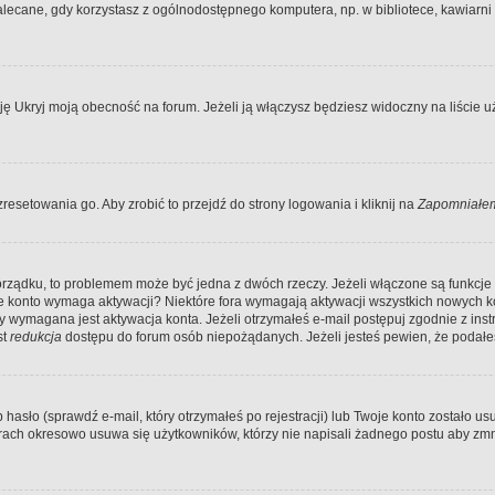
ecane, gdy korzystasz z ogólnodostępnego komputera, np. w bibliotece, kawiarni in
Ukryj moją obecność na forum. Jeżeli ją włączysz będziesz widoczny na liście uży
resetowania go. Aby zrobić to przejdź do strony logowania i kliknij na
Zapomniałem
porządku, to problemem może być jedna z dwóch rzeczy. Jeżeli włączone są funkcj
twoje konto wymaga aktywacji? Niektóre fora wymagają aktywacji wszystkich nowych 
wymagana jest aktywacja konta. Jeżeli otrzymałeś e-mail postępuj zgodnie z instruk
st
redukcja
dostępu do forum osób niepożądanych. Jeżeli jesteś pewien, że podałe
o (sprawdź e-mail, który otrzymałeś po rejestracji) lub Twoje konto zostało usun
rach okresowo usuwa się użytkowników, którzy nie napisali żadnego postu aby zmn