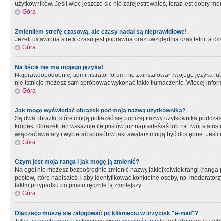
użytkowników. Jeśli więc jeszcze się nie zarejestrowałeś, teraz jest dobry mo
Góra
Zmieniłem strefę czasową, ale czasy nadal są nieprawidłowe!
Jeżeli ustawiona strefa czasu jest poprawna oraz uwzględnia czas letni, a c
Góra
Na liście nie ma mojego języka!
Najprawdopodobniej administrator forum nie zainstalował Twojego języka lub n
nie istnieje możesz sam spróbować wykonać takie tłumaczenie. Więcej inform
Góra
Jak mogę wyświetlać obrazek pod moją nazwą użytkownika?
Są dwa obrazki, które mogą pokazać się poniżej nazwy użytkownika podczas
kropek. Obrazek ten wskazuje ile postów już napisałeś/aś lub na Twój status
włączać awatary i wybierać sposób w jaki awatary mogą być dostępne. Jeśli n
Góra
Czym jest moja ranga i jak mogę ją zmienić?
Na ogół nie możesz bezpośrednio zmienić nazwy jakiejkolwiek rangi (ranga 
postów, które napisałeś, i aby identyfikować konkretne osoby, np. moderator
takim przypadku po prostu ręcznie ją zmniejszy.
Góra
Dlaczego muszę się zalogować po kliknięciu w przycisk "e-mail"?