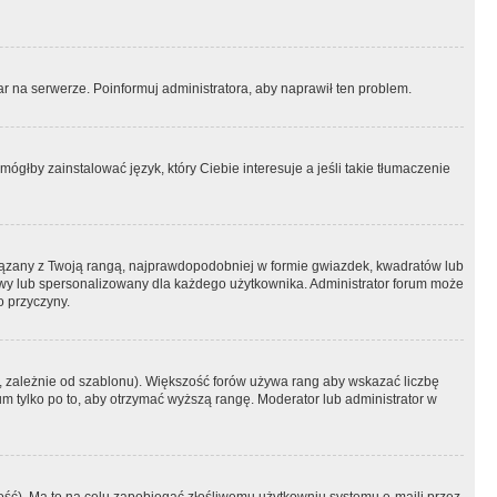
r na serwerze. Poinformuj administratora, aby naprawił ten problem.
ógłby zainstalować język, który Ciebie interesuje a jeśli takie tłumaczenie
iązany z Twoją rangą, najprawdopodobniej w formie gwiazdek, kwadratów lub
atowy lub spersonalizowany dla każdego użytkownika. Administrator forum może
o przyczyny.
, zależnie od szablonu). Większość forów używa rang aby wskazać liczbę
um tylko po to, aby otrzymać wyższą rangę. Moderator lub administrator w