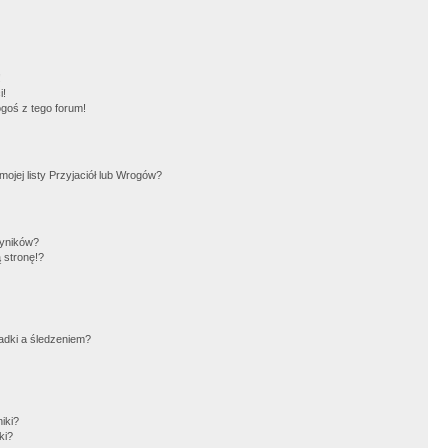
!
i!
goś z tego forum!
jej listy Przyjaciół lub Wrogów?
wyników?
 stronę!?
adki a śledzeniem?
iki?
ki?