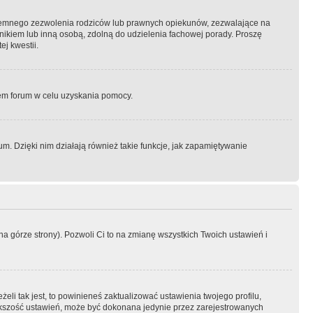
semnego zezwolenia rodziców lub prawnych opiekunów, zezwalające na
awnikiem lub inną osobą, zdolną do udzielenia fachowej porady. Proszę
j kwestii.
orem forum w celu uzyskania pomocy.
. Dzięki nim działają również takie funkcje, jak zapamiętywanie
a górze strony). Pozwoli Ci to na zmianę wszystkich Twoich ustawień i
li tak jest, to powinieneś zaktualizować ustawienia twojego profilu,
większość ustawień, może być dokonana jedynie przez zarejestrowanych