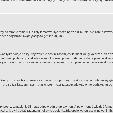
dowany w Forum formularz do ich wysyłania (jeśli administrator włączył tą możliw
zny na stronie tematu lub listy tematów. Być może będziesz musiał się zarejestr
żesz edytować swoje posty na tym forum, itp.
).
 tylko swoje posty. Aby zmienić post (czasem jest to możliwe tylko przez jakiś cz
informacja ile razy post edytowano. Informacja nie zostanie dodana jeżeli nikt je
iętaj, że normalni użytkownicy nie mogą usunąć postu jeżeli w temacie ktoś dopisał
 Kiedy już to zrobisz możesz zaznaczyć opcję
Dołącz podpis
przy formularzu wysy
m profilu (za każdym razem pisząc post możesz zadecydować o nie dodawaniu do 
wszy post w temacie, jeśli masz odpowiednie uprawnienia) powinieneś widzieć formu
uł ankiety i podać przynajmniej dwie opcje (każdą opcję wpisujesz w nowej linii).