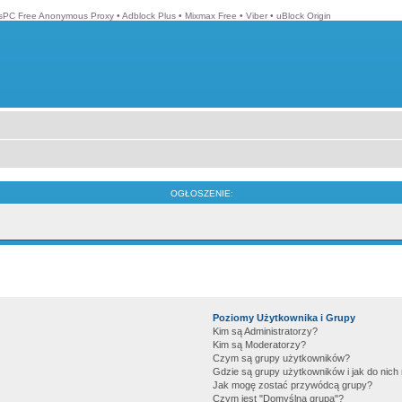
isPC Free Anonymous Proxy
•
Adblock Plus
•
Mixmax Free
•
Viber
•
uBlock Origin
OGŁOSZENIE:
Poziomy Użytkownika i Grupy
Kim są Administratorzy?
Kim są Moderatorzy?
Czym są grupy użytkowników?
Gdzie są grupy użytkowników i jak do nic
Jak mogę zostać przywódcą grupy?
Czym jest "Domyślna grupa"?