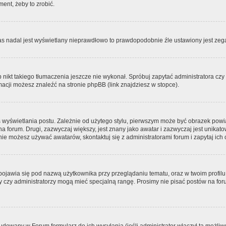
ment, żeby to zrobić.
zas nadal jest wyświetlany nieprawdłowo to prawdopodobnie źle ustawiony jest zega
ikt takiego tłumaczenia jeszcze nie wykonał. Spróbuj zapytać administratora czy m
acji możesz znaleźć na stronie phpBB (link znajdziesz w stopce).
 wyświetlania postu. Zależnie od użytego stylu, pierwszym może być obrazek pow
 na forum. Drugi, zazwyczaj większy, jest znany jako awatar i zazwyczaj jest unik
ie możesz używać awatarów, skontaktuj się z administratorami forum i zapytaj ich 
pojawia się pod nazwą użytkownika przy przeglądaniu tematu, oraz w twoim profilu
zy czy administratorzy mogą mieć specjalną rangę. Prosimy nie pisać postów na for