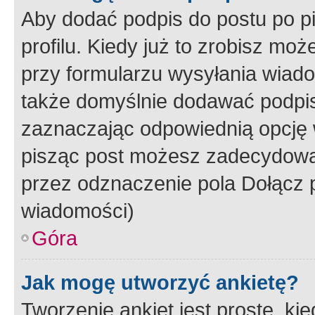
Aby dodać podpis do postu po 
profilu. Kiedy już to zrobisz m
przy formularzu wysyłania wiad
także domyślnie dodawać podpi
zaznaczając odpowiednią opcję 
pisząc post możesz zadecydowa
przez odznaczenie pola Dołącz 
wiadomości)
Góra
Jak mogę utworzyć ankietę?
Tworzenie ankiet jest proste, ki