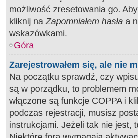
możliwość zresetowania go. Aby 
kliknij na
Zapomniałem hasła
a n
wskazówkami.
Góra
Zarejestrowałem się, ale nie 
Na początku sprawdź, czy wpisuj
są w porządku, to problemem mo
włączone są funkcje COPPA i kl
podczas rejestracji, musisz pos
instrukcjami. Jeżeli tak nie jes
Niektóre fora wymagają aktywac