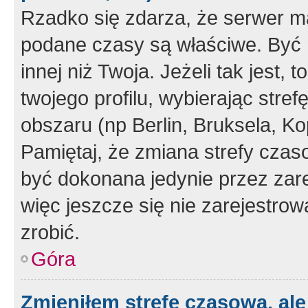
Rzadko się zdarza, że serwer m
podane czasy są właściwe. Być 
innej niż Twoja. Jeżeli tak jest,
twojego profilu, wybierając str
obszaru (np Berlin, Bruksela, Ko
Pamiętaj, że zmiana strefy czas
być dokonana jedynie przez zar
więc jeszcze się nie zarejestrow
zrobić.
Góra
Zmieniłem strefę czasową, ale