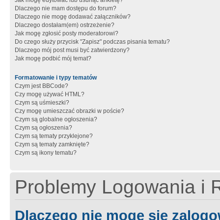
Jak mogę edytować lub usunąć ankietę?
Dlaczego nie mam dostępu do forum?
Dlaczego nie mogę dodawać załączników?
Dlaczego dostałam(em) ostrzeżenie?
Jak mogę zgłosić posty moderatorowi?
Do czego służy przycisk "Zapisz" podczas pisania tematu?
Dlaczego mój post musi być zatwierdzony?
Jak mogę podbić mój temat?
Formatowanie i typy tematów
Czym jest BBCode?
Czy mogę używać HTML?
Czym są uśmieszki?
Czy mogę umieszczać obrazki w poście?
Czym są globalne ogłoszenia?
Czym są ogłoszenia?
Czym są tematy przyklejone?
Czym są tematy zamknięte?
Czym są ikony tematu?
Problemy Logowania i R
Dlaczego nie mogę się zalog