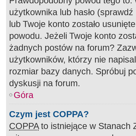
Prawdopodobny powód tego to:
użytkownika lub hasło (sprawdź e
lub Twoje konto zostało usunięte
powodu. Jeżeli Twoje konto zost
żadnych postów na forum? Zazw
użytkowników, którzy nie napisa
rozmiar bazy danych. Spróbuj po
dyskusji na forum.
Góra
Czym jest COPPA?
COPPA
to istniejące w Stanach