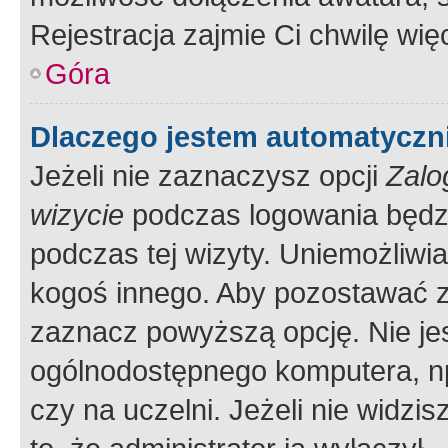
Rejestracja zajmie Ci chwilę wi
Góra
Dlaczego jestem automatycz
Jeżeli nie zaznaczysz opcji
Zalo
wizycie
podczas logowania będzi
podczas tej wizyty. Uniemożliwi
kogoś innego. Aby pozostawać 
zaznacz powyższą opcję. Nie jes
ogólnodostępnego komputera, np.
czy na uczelni. Jeżeli nie widzi