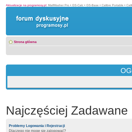
Aktualizacje na programosy.pl
:
MailWasher Pro
•
GS-Calc
•
GS-Base
•
Calibre Portable
•
Cali
Strona główna
OG
Najczęściej Zadawane 
Problemy Logowania i Rejestracji
Dlaczego nie mogę się zalogować?