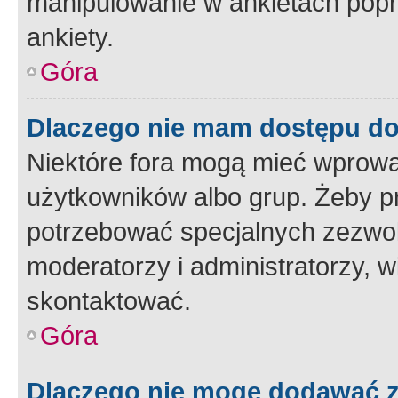
manipulowanie w ankietach popr
ankiety.
Góra
Dlaczego nie mam dostępu d
Niektóre fora mogą mieć wprowa
użytkowników albo grup. Żeby pr
potrzebować specjalnych zezwole
moderatorzy i administratorzy, w
skontaktować.
Góra
Dlaczego nie mogę dodawać 