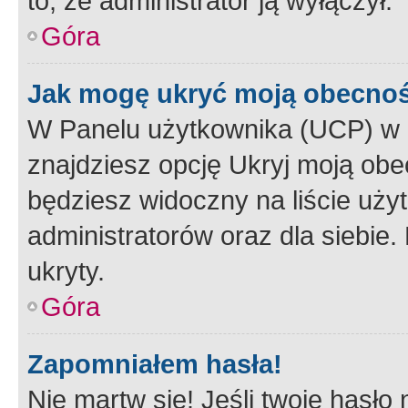
to, że administrator ją wyłączył.
Góra
Jak mogę ukryć moją obecno
W Panelu użytkownika (UCP) w 
znajdziesz opcję Ukryj moją obe
będziesz widoczny na liście użyt
administratorów oraz dla siebie.
ukryty.
Góra
Zapomniałem hasła!
Nie martw się! Jeśli twoje hasło