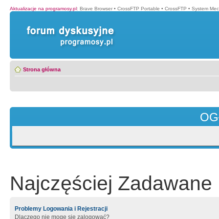
Aktualizacje na programosy.pl
:
Brave Browser
•
CrossFTP Portable
•
CrossFTP
•
System Mec
Strona główna
OG
Najczęściej Zadawane 
Problemy Logowania i Rejestracji
Dlaczego nie mogę się zalogować?