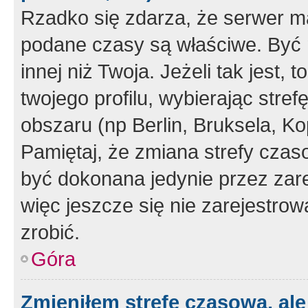
Rzadko się zdarza, że serwer m
podane czasy są właściwe. Być 
innej niż Twoja. Jeżeli tak jest,
twojego profilu, wybierając str
obszaru (np Berlin, Bruksela, Ko
Pamiętaj, że zmiana strefy czas
być dokonana jedynie przez zar
więc jeszcze się nie zarejestrow
zrobić.
Góra
Zmieniłem strefę czasową, ale