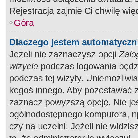
Rejestracja zajmie Ci chwilę wi
Góra
Dlaczego jestem automatycz
Jeżeli nie zaznaczysz opcji
Zalo
wizycie
podczas logowania będzi
podczas tej wizyty. Uniemożliwi
kogoś innego. Aby pozostawać 
zaznacz powyższą opcję. Nie jes
ogólnodostępnego komputera, np.
czy na uczelni. Jeżeli nie widzi