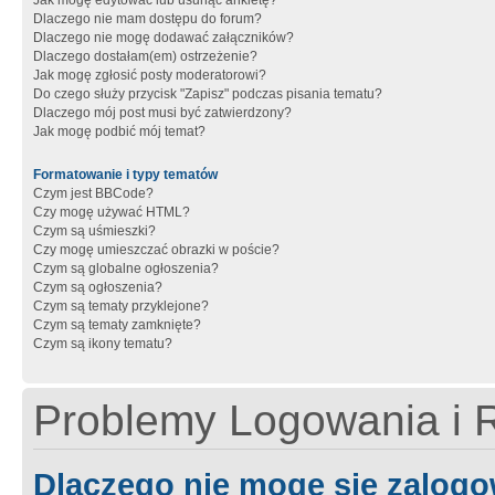
Jak mogę edytować lub usunąć ankietę?
Dlaczego nie mam dostępu do forum?
Dlaczego nie mogę dodawać załączników?
Dlaczego dostałam(em) ostrzeżenie?
Jak mogę zgłosić posty moderatorowi?
Do czego służy przycisk "Zapisz" podczas pisania tematu?
Dlaczego mój post musi być zatwierdzony?
Jak mogę podbić mój temat?
Formatowanie i typy tematów
Czym jest BBCode?
Czy mogę używać HTML?
Czym są uśmieszki?
Czy mogę umieszczać obrazki w poście?
Czym są globalne ogłoszenia?
Czym są ogłoszenia?
Czym są tematy przyklejone?
Czym są tematy zamknięte?
Czym są ikony tematu?
Problemy Logowania i R
Dlaczego nie mogę się zalog