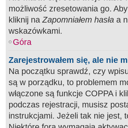
możliwość zresetowania go. Aby 
kliknij na
Zapomniałem hasła
a n
wskazówkami.
Góra
Zarejestrowałem się, ale nie 
Na początku sprawdź, czy wpisuj
są w porządku, to problemem mo
włączone są funkcje COPPA i kl
podczas rejestracji, musisz pos
instrukcjami. Jeżeli tak nie jes
Niektóre fora wymagają aktywac