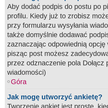
Aby dodać podpis do postu po 
profilu. Kiedy już to zrobisz m
przy formularzu wysyłania wiad
także domyślnie dodawać podpi
zaznaczając odpowiednią opcję 
pisząc post możesz zadecydowa
przez odznaczenie pola Dołącz 
wiadomości)
Góra
Jak mogę utworzyć ankietę?
Tworzenie ankiet jest proste, ki