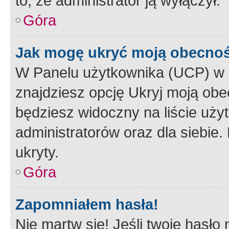
to, że administrator ją wyłączył.
Góra
Jak mogę ukryć moją obecno
W Panelu użytkownika (UCP) w 
znajdziesz opcję Ukryj moją obe
będziesz widoczny na liście użyt
administratorów oraz dla siebie.
ukryty.
Góra
Zapomniałem hasła!
Nie martw się! Jeśli twoje hasło