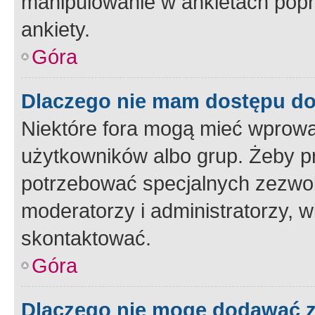
manipulowanie w ankietach popr
ankiety.
Góra
Dlaczego nie mam dostępu d
Niektóre fora mogą mieć wprowa
użytkowników albo grup. Żeby pr
potrzebować specjalnych zezwole
moderatorzy i administratorzy, w
skontaktować.
Góra
Dlaczego nie mogę dodawać 