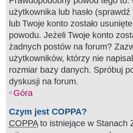
Prawdopodobny powód tego to:
użytkownika lub hasło (sprawdź e
lub Twoje konto zostało usunięte
powodu. Jeżeli Twoje konto zost
żadnych postów na forum? Zazw
użytkowników, którzy nie napisa
rozmiar bazy danych. Spróbuj po
dyskusji na forum.
Góra
Czym jest COPPA?
COPPA
to istniejące w Stanach