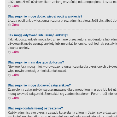
także umożliwić użytkownikom zmianę wcześniej oddanego głosu. Liczba możl
Góra
Dlaczego nie mogę dodać więcej opcji w ankiecie?
Liczba opcji ankiety jest ograniczona przez administratora. Jeśli chciałbyś do
Góra
Jak mogę edytować lub usunąć ankietę?
Tak jak posty, ankiety mogą być zmieniane przez autora, moderatora lub admi
użytkownik może usunąć ankietę lub zmieniać jej opcje, jeśli jednak został
trwania ankiety.
Góra
Dlaczego nie mam dostępu do forum?
Niektóre fora mogą mieć wprowadzone ograniczenia dla określonych użytkowni
więc powinieneś się z nimi skontaktować.
Góra
Dlaczego nie mogę dodawać załączników?
Zezwolenia załączników są przyznawane dla danego forum, grupy lub też uż
mogą wysyłać załączniki. Skontaktuj się z administratorem Forum, jeśli nie
Góra
Dlaczego dostałam(em) ostrzeżenie?
Każdy administrator określa zasady korzystania z forum. Jeżeli stwierdzą, ż
nie jesteś pewien, dlaczego otrzymałeś ostrzeżenie, skontaktuj sie z adminis