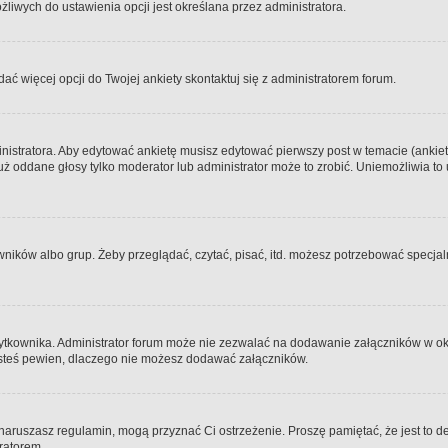
iwych do ustawienia opcji jest określana przez administratora.
dać więcej opcji do Twojej ankiety skontaktuj się z administratorem forum.
nistratora. Aby edytować ankietę musisz edytować pierwszy post w temacie (ankieta
y już oddane głosy tylko moderator lub administrator może to zrobić. Uniemożliwia
ków albo grup. Żeby przeglądać, czytać, pisać, itd. możesz potrzebować specjalny
ytkownika. Administrator forum może nie zezwalać na dodawanie załączników w o
 jesteś pewien, dlaczego nie możesz dodawać załączników.
e naruszasz regulamin, mogą przyznać Ci ostrzeżenie. Proszę pamiętać, że jest to d
tratorem.