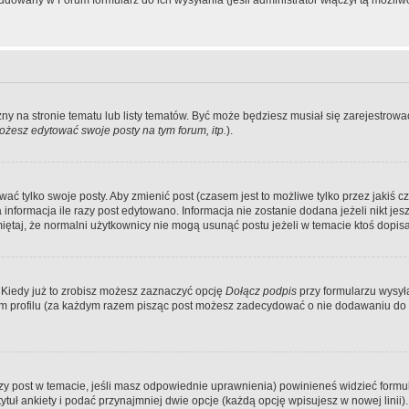
dowany w Forum formularz do ich wysyłania (jeśli administrator włączył tą możliw
zny na stronie tematu lub listy tematów. Być może będziesz musiał się zarejestr
żesz edytować swoje posty na tym forum, itp.
).
 tylko swoje posty. Aby zmienić post (czasem jest to możliwe tylko przez jakiś cz
informacja ile razy post edytowano. Informacja nie zostanie dodana jeżeli nikt je
iętaj, że normalni użytkownicy nie mogą usunąć postu jeżeli w temacie ktoś dopisał
 Kiedy już to zrobisz możesz zaznaczyć opcję
Dołącz podpis
przy formularzu wysy
m profilu (za każdym razem pisząc post możesz zadecydować o nie dodawaniu do 
wszy post w temacie, jeśli masz odpowiednie uprawnienia) powinieneś widzieć formu
uł ankiety i podać przynajmniej dwie opcje (każdą opcję wpisujesz w nowej linii).