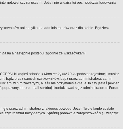
ternetowej czy na uczelni. Jeżeli nie widzisz tej opcji podczas logowania
tkowników online tylko dla administratorów oraz dla siebie. Będziesz
 hasła
a następnie postępuj zgodnie ze wskazówkami.
e COPPA i kliknąłeś odnośnik
Mam mniej niż 13 lat
podczas rejestracji, musisz
kont, bądź przez samych użytkowników, bądź przez administratora, zanim
cjami w nim zawartymi, a jeśli nie otrzymałeś e-maila, to czy jesteś pewien,
ś poprawmy adres e-mail spróbuj skontaktować się z administratorem Forum.
ięte przez administratora z jakiegoś powodu. Jeżeli Twoje konto zostało
iejszyć rozmiar bazy danych. Spróbuj ponownie zarejestrować się i włączyć