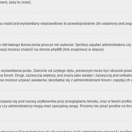
ment, żeby to zrobić.
zas nadal jest wyświetlany nieprawdłowo to prawdopodobnie źle ustawiony jest zega
ikt takiego tłumaczenia jeszcze nie wykonał. Spróbuj zapytać administratora czy m
acji możesz znaleźć na stronie phpBB (link znajdziesz w stopce).
 wyświetlania postu. Zależnie od użytego stylu, pierwszym może być obrazek pow
 na forum. Drugi, zazwyczaj większy, jest znany jako awatar i zazwyczaj jest unik
ie możesz używać awatarów, skontaktuj się z administratorami forum i zapytaj ich 
pojawia się pod nazwą użytkownika przy przeglądaniu tematu, oraz w twoim profilu
zy czy administratorzy mogą mieć specjalną rangę. Prosimy nie pisać postów na for