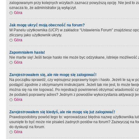
zalogowanym przy kolejnych wizytach zaznacz powyższą opcję. Nie jest to zal
oznacza to, że administrator ją wyłączył.
Góra
Jak mogę ukryć moją obecność na forum?
W Panelu użytkownika (UCP) w zakładce “Ustawienia Forum” znajdziesz opcję 
zliczany jako użytkownik ukryty.
Góra
Zapomniałem hasła!
Nie martw się! Jeśli twoje hasło nie może byc odzyskane, istnieje możliwość z
Góra
Zarejestrowałem się, ale nie mogę się zalogować!
Na początku sprawdź, czy wpisujesz poprawny login i hasło. Jeżeli te są w 
postąpić zgodnie z otrzymanymi instrukcjami. Jeżeli tak nie jest, to może 
można się na nie logować. Po rejestracji powinieneś otrzymać wiadomość czy 
że podałeś poprawny adres? Jednym z powodów wykorzystania aktywacji je
Góra
Zarejestrowałem się kiedyś, ale nie mogę się już zalogować!
Prawdopodobny powód tego to: wprowadzasz błędna nazwę użytkownika lub hasł
usunięte to być może nie pisałeś żadnych postów na forum? Zazwyczaj na fo
do dyskusji na forum.
Góra