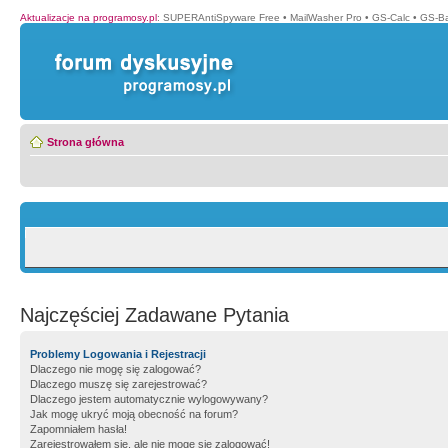
Aktualizacje na programosy.pl
:
SUPERAntiSpyware Free
•
MailWasher Pro
•
GS-Calc
•
GS-B
Strona główna
Najczęściej Zadawane Pytania
Problemy Logowania i Rejestracji
Dlaczego nie mogę się zalogować?
Dlaczego muszę się zarejestrować?
Dlaczego jestem automatycznie wylogowywany?
Jak mogę ukryć moją obecność na forum?
Zapomniałem hasła!
Zarejestrowałem się, ale nie mogę się zalogować!