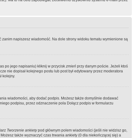
ość). Ma to na celu zapobiegać złośliwemu użytkowniu systemu e-maili przez
ować zanim napiszesz wiadomość. Na dole strony widoku tematu wymienione są
as po jego napisaniu) kliknij w przycisk
zmień
przy danym poście. Jeżeli ktoś
szcze nie dopisał kolejnego postu lub post był edytowany przez moderatora
 kolejny.
łania wiadomości, aby dodać podpis. Możesz także domyślnie dodawać
niego podpisu, przez odznaczenie pola Dołącz podpis w formularzu
larz
Tworzenie ankiety
pod głównym polem wiadomości (jeśli nie widzisz go,
 Możesz także wyznaczyć czas trwania ankiety (0 dla niekończącej się) a