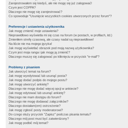
Zarejestrowałem się kiedyś, ale nie mogę się już zalogować!
Czym jest COPPA?
Dlaczego nie mogę się zarejestrować?
Co spowoduje "Usunięcie wszystkich cookies utworzonych przez forum"?
Preferencje i ustawienia użytkownika
Jak mogę zmienić moje ustawienia?
Nieprawidłowo wyświetla mi się czas na forum (w postach, w profilach, itd.)
Zmieniłem strefę czasową, ale czasy nadal są nieprawidłowe!
Na liście nie ma mojego języka!
Jak mogę wyświetlać obrazek pod moją nazwą użytkownika?
Czym jest moja ranga i jak mogę ją zmienić?
Dlaczego muszę się zalogować po kliknięciu w przycisk "e-mail"?
Problemy z pisaniem
Jak utworzyć temat na forum?
Jak mogę wyedytować lub usunąć posta?
Jak mogę dodać podpis do mojego postu?
Jak mogę utworzyć ankietę?
Dlaczego nie mogę dodać więcej opcji w ankiecie?
Jak mogę edytować lub usunąć ankietę?
Dlaczego nie mam dostępu do forum?
Dlaczego nie mogę dodawać załączników?
Dlaczego dostałam(em) ostrzeżenie?
Jak mogę zgłosić posty moderatorowi?
Do czego służy przycisk "Zapisz" podczas pisania tematu?
Dlaczego mój post musi być zatwierdzony?
Jak mogę podbić mój temat?