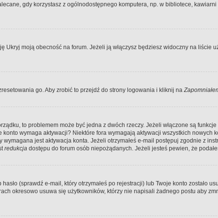
ecane, gdy korzystasz z ogólnodostępnego komputera, np. w bibliotece, kawiarni in
Ukryj moją obecność na forum. Jeżeli ją włączysz będziesz widoczny na liście uży
resetowania go. Aby zrobić to przejdź do strony logowania i kliknij na
Zapomniałem
porządku, to problemem może być jedna z dwóch rzeczy. Jeżeli włączone są funkcj
twoje konto wymaga aktywacji? Niektóre fora wymagają aktywacji wszystkich nowych 
wymagana jest aktywacja konta. Jeżeli otrzymałeś e-mail postępuj zgodnie z instruk
st
redukcja
dostępu do forum osób niepożądanych. Jeżeli jesteś pewien, że podałe
o (sprawdź e-mail, który otrzymałeś po rejestracji) lub Twoje konto zostało usun
rach okresowo usuwa się użytkowników, którzy nie napisali żadnego postu aby zmn