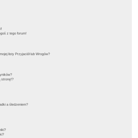
!
i!
goś z tego forum!
jej listy Przyjaciół lub Wrogów?
wyników?
 stronę!?
adki a śledzeniem?
iki?
ki?