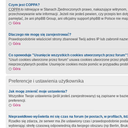
Czym jest COPPA?
COPPA
to istniejące w Stanach Zjednoczonych prawo, nakazujące witrynom
przechowywanie w/w informacji. Jeżeli nie jesteś pewien, czy przepis ten dot
pamiętać, że ani phpBB Group, ani oficjalny support phpBB w Polsce nie mają
Góra
Dlaczego nie mogę się zarejestrować?
Prawdopodobnie właściciel strony zbanował Twój adres IP lub zabronił nazwy 
Góra
Co spowoduje "Usunięcie wszystkich cookies utworzonych przez forum"
“Usuń cookies utworzone przez forum” usuwa cookies utworzone przez phpBB3
nieprzeczytanych postów. Usunięcie cookies może pomóc w przypadku pro
Góra
Preferencje i ustawienia użytkownika
Jak mogę zmienić moje ustawienia?
Wszystkie Twoje ustawienia (jeśli jesteś zarejestrowany) są zapisane w bazie 
preferencji.
Góra
Nieprawidłowo wyświetla mi się czas na forum (w postach, w profilach, itd.
Rzadko się zdarza, że serwer ma źle ustawiony czas i prawdopodobnie podane 
wybierając strefę czasową odpowiednią dla twojego obszaru (np Berlin, Bruk