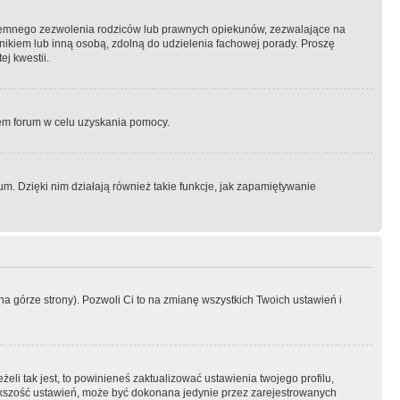
semnego zezwolenia rodziców lub prawnych opiekunów, zezwalające na
awnikiem lub inną osobą, zdolną do udzielenia fachowej porady. Proszę
j kwestii.
orem forum w celu uzyskania pomocy.
. Dzięki nim działają również takie funkcje, jak zapamiętywanie
a górze strony). Pozwoli Ci to na zmianę wszystkich Twoich ustawień i
li tak jest, to powinieneś zaktualizować ustawienia twojego profilu,
większość ustawień, może być dokonana jedynie przez zarejestrowanych