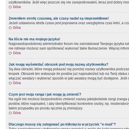
użytkowników. Jeśli więc jeszcze się nie zarejestrowałeś, teraz jest dobry mo
Góra
Zmieniłem strefę czasową, ale czasy nadal są nieprawidłowe!
Jeżeli ustawiona strefa czasu jest poprawna oraz uwzględnia czas letni, a c
Góra
Na liście nie ma mojego języka!
Najprawdopodobniej administrator forum nie zainstalował Twojego języka lub n
nie istnieje możesz sam spróbować wykonać takie tłumaczenie. Więcej inform
Góra
Jak mogę wyświetlać obrazek pod moją nazwą użytkownika?
Są dwa obrazki, które mogą pokazać się poniżej nazwy użytkownika podczas
kropek. Obrazek ten wskazuje ile postów już napisałeś/aś lub na Twój status
włączać awatary i wybierać sposób w jaki awatary mogą być dostępne. Jeśli n
Góra
Czym jest moja ranga i jak mogę ją zmienić?
Na ogół nie możesz bezpośrednio zmienić nazwy jakiejkolwiek rangi (ranga 
postów, które napisałeś, i aby identyfikować konkretne osoby, np. moderator
takim przypadku po prostu ręcznie ją zmniejszy.
Góra
Dlaczego muszę się zalogować po kliknięciu w przycisk "e-mail"?