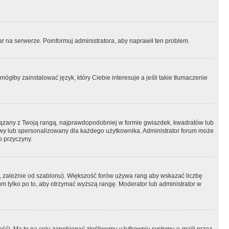
r na serwerze. Poinformuj administratora, aby naprawił ten problem.
ógłby zainstalować język, który Ciebie interesuje a jeśli takie tłumaczenie
iązany z Twoją rangą, najprawdopodobniej w formie gwiazdek, kwadratów lub
atowy lub spersonalizowany dla każdego użytkownika. Administrator forum może
o przyczyny.
, zależnie od szablonu). Większość forów używa rang aby wskazać liczbę
um tylko po to, aby otrzymać wyższą rangę. Moderator lub administrator w