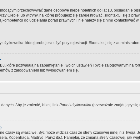
, mogącym przechowywać dane osobowe niepełnoletnich do lat 13, posiadanie pi
yczy Ciebie lub witryny, na której próbujesz się zarejestrować, skontaktuj się z pr
 kompetencji do udzielania porad prawnych i nie należy się z nimi kontaktować w te
użytkownika, której próbujesz użyć przy rejestracji. Skontaktuj się z administrat
?
, które pozwalają na zapamiętanie Twoich ustawień i bycie zalogowanym na forum
blemów z zalogowaniem lub wylogowaniem się.
danych. Aby je zmienić, kliknij link
Panel użytkownika
(przeważnie znajdujący się n
)
czasy są właściwe. Być może widzisz czas ze strefy czasowej innej niż Twoja. Jeże
sela, Kopenhaga, Madryd, Paryż itp.). Pamiętaj, że zmiana strefy czasowej, jak 