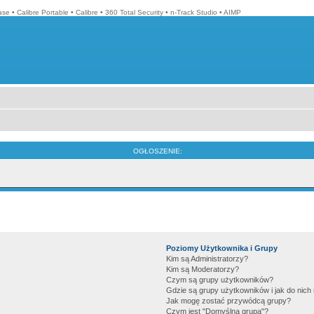
ase
•
Calibre Portable
•
Calibre
•
360 Total Security
•
n-Track Studio
•
AIMP
OGŁOSZENIE:
Poziomy Użytkownika i Grupy
Kim są Administratorzy?
Kim są Moderatorzy?
Czym są grupy użytkowników?
Gdzie są grupy użytkowników i jak do nic
Jak mogę zostać przywódcą grupy?
Czym jest "Domyślna grupa"?