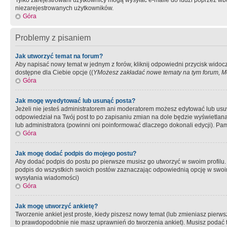
Tylko zarejestrowani użytkownicy mogą wysyłać e-maile do ludzi poprzez wbu
niezarejestrowanych użytkowników.
Góra
Problemy z pisaniem
Jak utworzyć temat na forum?
Aby napisać nowy temat w jednym z forów, kliknij odpowiedni przycisk widoc
dostępne dla Ciebie opcje ((
YMożesz zakładać nowe tematy na tym forum, Mo
Góra
Jak mogę wyedytować lub usunąć posta?
Jeżeli nie jesteś administratorem ani moderatorem możesz edytować lub usuwać
odpowiedział na Twój post to po zapisaniu zmian na dole będzie wyświetlana 
lub administratora (powinni oni poinformować dlaczego dokonali edycji). Pam
Góra
Jak mogę dodać podpis do mojego postu?
Aby dodać podpis do postu po pierwsze musisz go utworzyć w swoim profilu.
podpis do wszystkich swoich postów zaznaczając odpowiednią opcję w swoi
wysyłania wiadomości)
Góra
Jak mogę utworzyć ankietę?
Tworzenie ankiet jest proste, kiedy piszesz nowy temat (lub zmieniasz pier
to prawdopodobnie nie masz uprawnień do tworzenia ankiet). Musisz podać tyt