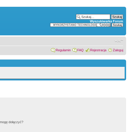
Wyszukiwarka Forum
Regulamin
FAQ
Rejestracja
Zaloguj
h mogę dołączyć?