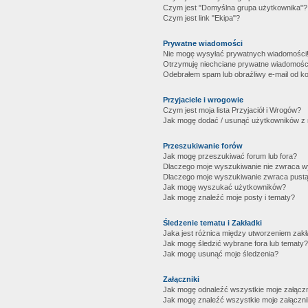
Czym jest "Domyślna grupa użytkownika"?
Czym jest link "Ekipa"?
Prywatne wiadomości
Nie mogę wysyłać prywatnych wiadomości
Otrzymuję niechciane prywatne wiadomośc
Odebrałem spam lub obraźliwy e-mail od ko
Przyjaciele i wrogowie
Czym jest moja lista Przyjaciół i Wrogów?
Jak mogę dodać / usunąć użytkowników z mo
Przeszukiwanie forów
Jak mogę przeszukiwać forum lub fora?
Dlaczego moje wyszukiwanie nie zwraca 
Dlaczego moje wyszukiwanie zwraca pustą
Jak mogę wyszukać użytkowników?
Jak mogę znaleźć moje posty i tematy?
Śledzenie tematu i Zakładki
Jaka jest różnica między utworzeniem zakł
Jak mogę śledzić wybrane fora lub tematy?
Jak mogę usunąć moje śledzenia?
Załączniki
Jak mogę odnaleźć wszystkie moje załączn
Jak mogę znaleźć wszystkie moje załączni