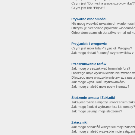
Czym jest "Domyślna grupa użytkownika"?
Czym jest link "Ekipa"?
Prywatne wiadomości
Nie mogę wysyłać prywatnych wiadomości
Otrzymuję niechciane prywatne wiadomośc
Odebrałem spam lub obraźliwy e-mail od ko
Przyjaciele i wrogowie
Czym jest moja lista Przyjaciół i Wrogów?
Jak mogę dodać / usunąć użytkowników z mo
Przeszukiwanie forów
Jak mogę przeszukiwać forum lub fora?
Dlaczego moje wyszukiwanie nie zwraca 
Dlaczego moje wyszukiwanie zwraca pustą
Jak mogę wyszukać użytkowników?
Jak mogę znaleźć moje posty i tematy?
Śledzenie tematu i Zakładki
Jaka jest różnica między utworzeniem zakł
Jak mogę śledzić wybrane fora lub tematy?
Jak mogę usunąć moje śledzenia?
Załączniki
Jak mogę odnaleźć wszystkie moje załączn
Jak mogę znaleźć wszystkie moje załączni