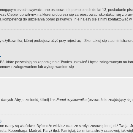
, mogącym przechowywać dane osobowe niepełnoletnich do lat 13, posiadanie pi
yczy Ciebie lub witryny, na której próbujesz się zarejestrować, skontaktuj się z pr
 kompetencji do udzielania porad prawnych i nie należy się z nimi kontaktować w te
użytkownika, której próbujesz użyć przy rejestracji. Skontaktuj się z administrat
?
, które pozwalają na zapamiętanie Twoich ustawień i bycie zalogowanym na forum
blemów z zalogowaniem lub wylogowaniem się.
danych. Aby je zmienić, kliknij link
Panel użytkownika
(przeważnie znajdujący się n
)
czasy są właściwe. Być może widzisz czas ze strefy czasowej innej niż Twoja. Jeże
sela, Kopenhaga, Madryd, Paryż itp.). Pamiętaj, że zmiana strefy czasowej, jak 