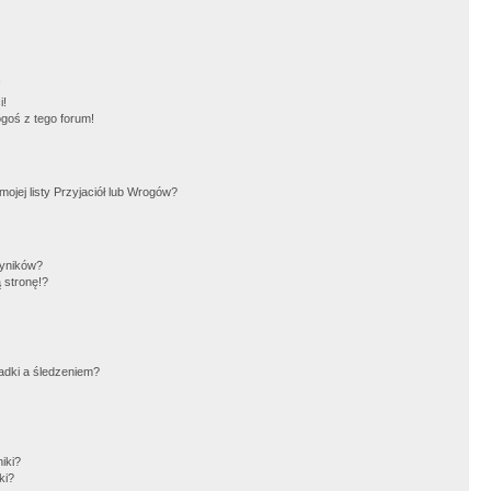
!
i!
goś z tego forum!
jej listy Przyjaciół lub Wrogów?
wyników?
 stronę!?
adki a śledzeniem?
iki?
ki?