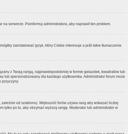
r na serwerze. Poinformuj administratora, aby naprawił ten problem.
ógłby zainstalować język, który Ciebie interesuje a jeśli takie tłumaczenie
iązany z Twoją rangą, najprawdopodobniej w formie gwiazdek, kwadratów lub
atowy lub spersonalizowany dla każdego użytkownika. Administrator forum może
o przyczyny.
, zależnie od szablonu). Większość forów używa rang aby wskazać liczbę
um tylko po to, aby otrzymać wyższą rangę. Moderator lub administrator w