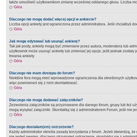
także umożliwić użytkownikom zmianę wcześniej oddanego głosu. Liczba możl
Góra
Dlaczego nie mogę dodać więcej opcji w ankiecie?
Liczba opcji ankiety jest ograniczona przez administratora. Jeśli chciałbyś do
Góra
Jak mogę edytować lub usunąć ankietę?
Tak jak posty, ankiety mogą być zmieniane przez autora, moderatora lub admi
użytkownik może usunąć ankietę lub zmieniać jej opcje, jeśli jednak został
trwania ankiety.
Góra
Dlaczego nie mam dostępu do forum?
Niektóre fora mogą mieć wprowadzone ograniczenia dla określonych użytkowni
więc powinieneś się z nimi skontaktować.
Góra
Dlaczego nie mogę dodawać załączników?
Zezwolenia załączników są przyznawane dla danego forum, grupy lub też uż
mogą wysyłać załączniki. Skontaktuj się z administratorem Forum, jeśli nie
Góra
Dlaczego dostałam(em) ostrzeżenie?
Każdy administrator określa zasady korzystania z forum. Jeżeli stwierdzą, ż
nie jesteś pewien, dlaczego otrzymałeś ostrzeżenie, skontaktuj sie z adminis