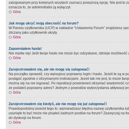
zalogowanym przy kolejnych wizytach zaznacz powyższą opcję. Nie jest to zal
oznacza to, że administrator ją wyłączył.
Góra
Jak mogę ukryć moją obecność na forum?
W Panelu użytkownika (UCP) w zakładce “Ustawienia Forum” znajdziesz opcję 
zliczany jako użytkownik ukryty.
Góra
Zapomniałem hasła!
Nie martw się! Jeśli twoje hasło nie może byc odzyskane, istnieje możliwość z
Góra
Zarejestrowałem się, ale nie mogę się zalogować!
Na początku sprawdź, czy wpisujesz poprawny login i hasło. Jeżeli te są w 
postąpić zgodnie z otrzymanymi instrukcjami. Jeżeli tak nie jest, to może 
można się na nie logować. Po rejestracji powinieneś otrzymać wiadomość czy 
że podałeś poprawny adres? Jednym z powodów wykorzystania aktywacji je
Góra
Zarejestrowałem się kiedyś, ale nie mogę się już zalogować!
Prawdopodobny powód tego to: wprowadzasz błędna nazwę użytkownika lub hasł
usunięte to być może nie pisałeś żadnych postów na forum? Zazwyczaj na fo
do dyskusji na forum.
Góra