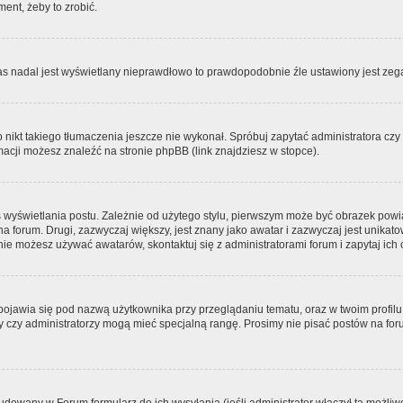
ment, żeby to zrobić.
zas nadal jest wyświetlany nieprawdłowo to prawdopodobnie źle ustawiony jest zega
ikt takiego tłumaczenia jeszcze nie wykonał. Spróbuj zapytać administratora czy m
acji możesz znaleźć na stronie phpBB (link znajdziesz w stopce).
 wyświetlania postu. Zależnie od użytego stylu, pierwszym może być obrazek pow
 na forum. Drugi, zazwyczaj większy, jest znany jako awatar i zazwyczaj jest unik
ie możesz używać awatarów, skontaktuj się z administratorami forum i zapytaj ich 
pojawia się pod nazwą użytkownika przy przeglądaniu tematu, oraz w twoim profilu
zy czy administratorzy mogą mieć specjalną rangę. Prosimy nie pisać postów na for