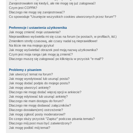
Zarejestrowałem się kiedyś, ale nie mogę się już zalogować!
Czym jest COPPA?
Dlaczego nie mogę się zarejestrować?
Co spowoduje "Usunięcie wszystkich cookies utworzonych przez forum"?
Preferencje i ustawienia użytkownika
Jak mogę zmienić moje ustawienia?
Nieprawidłowo wyświetla mi się czas na forum (w postach, w profilach, itd.)
Zmieniłem strefę czasową, ale czasy nadal są nieprawidłowe!
Na liście nie ma mojego języka!
Jak mogę wyświetlać obrazek pod moją nazwą użytkownika?
Czym jest moja ranga i jak mogę ją zmienić?
Dlaczego muszę się zalogować po kliknięciu w przycisk "e-mail"?
Problemy z pisaniem
Jak utworzyć temat na forum?
Jak mogę wyedytować lub usunąć posta?
Jak mogę dodać podpis do mojego postu?
Jak mogę utworzyć ankietę?
Dlaczego nie mogę dodać więcej opcji w ankiecie?
Jak mogę edytować lub usunąć ankietę?
Dlaczego nie mam dostępu do forum?
Dlaczego nie mogę dodawać załączników?
Dlaczego dostałam(em) ostrzeżenie?
Jak mogę zgłosić posty moderatorowi?
Do czego służy przycisk "Zapisz" podczas pisania tematu?
Dlaczego mój post musi być zatwierdzony?
Jak mogę podbić mój temat?