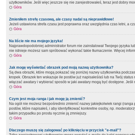
użytkowników. Jeśli więc jeszcze się nie zarejestrowałeś, teraz jest dobry mo
Góra
Zmieniłem strefę czasową, ale czasy nadal są nieprawidłowe!
Jeżeli ustawiona strefa czasu jest poprawna oraz uwzględnia czas letni, a c
Góra
Na liście nie ma mojego języka!
Najprawdopodobniej administrator forum nie zainstalował Twojego języka lub n
nie istnieje możesz sam spróbować wykonać takie tłumaczenie. Więcej inform
Góra
Jak mogę wyświetlać obrazek pod moją nazwą użytkownika?
Są dwa obrazki, które mogą pokazać się poniżej nazwy użytkownika podczas
kropek. Obrazek ten wskazuje ile postów już napisałeś/aś lub na Twój status
włączać awatary i wybierać sposób w jaki awatary mogą być dostępne. Jeśli n
Góra
Czym jest moja ranga i jak mogę ją zmienić?
Na ogół nie możesz bezpośrednio zmienić nazwy jakiejkolwiek rangi (ranga 
postów, które napisałeś, i aby identyfikować konkretne osoby, np. moderator
takim przypadku po prostu ręcznie ją zmniejszy.
Góra
Dlaczego muszę się zalogować po kliknięciu w przycisk "e-mail"?