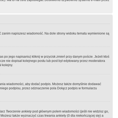
ość). Ma to na celu zapobiegać złośliwemu użytkowniu systemu e-maili przez
ować zanim napiszesz wiadomość. Na dole strony widoku tematu wymienione są
as po jego napisaniu) kliknij w przycisk
zmień
przy danym poście. Jeżeli ktoś
szcze nie dopisał kolejnego postu lub post był edytowany przez moderatora
 kolejny.
łania wiadomości, aby dodać podpis. Możesz także domyślnie dodawać
niego podpisu, przez odznaczenie pola Dołącz podpis w formularzu
larz
Tworzenie ankiety
pod głównym polem wiadomości (jeśli nie widzisz go,
 Możesz także wyznaczyć czas trwania ankiety (0 dla niekończącej się) a