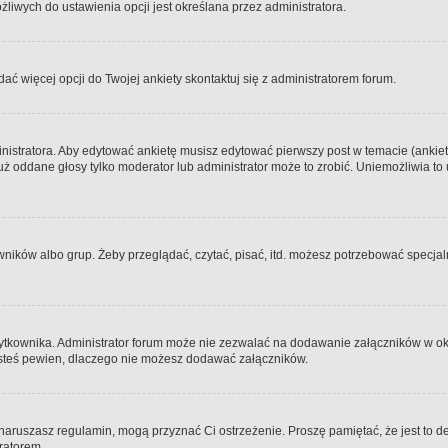
iwych do ustawienia opcji jest określana przez administratora.
dać więcej opcji do Twojej ankiety skontaktuj się z administratorem forum.
nistratora. Aby edytować ankietę musisz edytować pierwszy post w temacie (ankieta
y już oddane głosy tylko moderator lub administrator może to zrobić. Uniemożliwia
ków albo grup. Żeby przeglądać, czytać, pisać, itd. możesz potrzebować specjalny
ytkownika. Administrator forum może nie zezwalać na dodawanie załączników w o
 jesteś pewien, dlaczego nie możesz dodawać załączników.
e naruszasz regulamin, mogą przyznać Ci ostrzeżenie. Proszę pamiętać, że jest to d
tratorem.