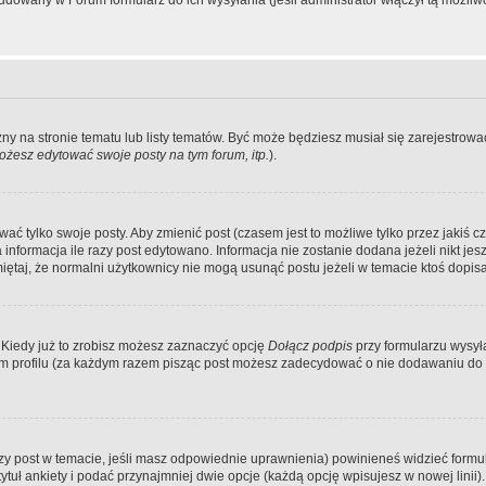
dowany w Forum formularz do ich wysyłania (jeśli administrator włączył tą możliw
zny na stronie tematu lub listy tematów. Być może będziesz musiał się zarejestr
żesz edytować swoje posty na tym forum, itp.
).
 tylko swoje posty. Aby zmienić post (czasem jest to możliwe tylko przez jakiś cz
informacja ile razy post edytowano. Informacja nie zostanie dodana jeżeli nikt je
iętaj, że normalni użytkownicy nie mogą usunąć postu jeżeli w temacie ktoś dopisał
 Kiedy już to zrobisz możesz zaznaczyć opcję
Dołącz podpis
przy formularzu wysy
m profilu (za każdym razem pisząc post możesz zadecydować o nie dodawaniu do 
wszy post w temacie, jeśli masz odpowiednie uprawnienia) powinieneś widzieć formu
uł ankiety i podać przynajmniej dwie opcje (każdą opcję wpisujesz w nowej linii).