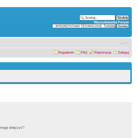
Wyszukiwarka Forum
Regulamin
FAQ
Rejestracja
Zaloguj
h mogę dołączyć?