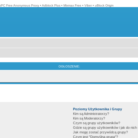
isPC Free Anonymous Proxy
•
Adblock Plus
•
Mixmax Free
•
Viber
•
uBlock Origin
OGŁOSZENIE:
Poziomy Użytkownika i Grupy
Kim są Administratorzy?
Kim są Moderatorzy?
Czym są grupy użytkowników?
Gdzie są grupy użytkowników i jak do nic
Jak mogę zostać przywódcą grupy?
Czym jest "Domyślna grupa"?