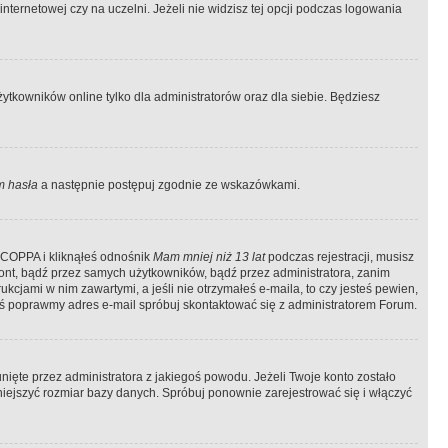
ternetowej czy na uczelni. Jeżeli nie widzisz tej opcji podczas logowania
tkowników online tylko dla administratorów oraz dla siebie. Będziesz
 hasła
a następnie postępuj zgodnie ze wskazówkami.
e COPPA i kliknąłeś odnośnik
Mam mniej niż 13 lat
podczas rejestracji, musisz
kont, bądź przez samych użytkowników, bądź przez administratora, zanim
cjami w nim zawartymi, a jeśli nie otrzymałeś e-maila, to czy jesteś pewien,
ś poprawmy adres e-mail spróbuj skontaktować się z administratorem Forum.
ięte przez administratora z jakiegoś powodu. Jeżeli Twoje konto zostało
iejszyć rozmiar bazy danych. Spróbuj ponownie zarejestrować się i włączyć