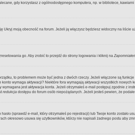
ecane, gdy korzystasz z ogólnodostępnego komputera, np. w bibliotece, kawiarni in
Ukryj moją obecność na forum. Jeżeli ją włączysz będziesz widoczny na liście uży
resetowania go. Aby zrobić to przejdź do strony logowania i kliknij na
Zapomniałem
porządku, to problemem może być jedna z dwóch rzeczy. Jeżeli włączone są funkcj
twoje konto wymaga aktywacji? Niektóre fora wymagają aktywacji wszystkich nowych 
wymagana jest aktywacja konta. Jeżeli otrzymałeś e-mail postępuj zgodnie z instruk
st
redukcja
dostępu do forum osób niepożądanych. Jeżeli jesteś pewien, że podałe
o (sprawdź e-mail, który otrzymałeś po rejestracji) lub Twoje konto zostało usun
rach okresowo usuwa się użytkowników, którzy nie napisali żadnego postu aby zmn