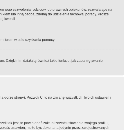
semnego zezwolenia rodziców lub prawnych opiekunów, zezwalające na
awnikiem lub inną osobą, zdolną do udzielenia fachowej porady. Proszę
j kwestii.
orem forum w celu uzyskania pomocy.
. Dzięki nim działają również takie funkcje, jak zapamiętywanie
a górze strony). Pozwoli Ci to na zmianę wszystkich Twoich ustawień i
li tak jest, to powinieneś zaktualizować ustawienia twojego profilu,
większość ustawień, może być dokonana jedynie przez zarejestrowanych