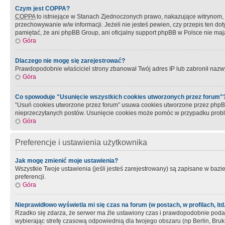
Czym jest COPPA?
COPPA
to istniejące w Stanach Zjednoczonych prawo, nakazujące witrynom
przechowywanie w/w informacji. Jeżeli nie jesteś pewien, czy przepis ten dot
pamiętać, że ani phpBB Group, ani oficjalny support phpBB w Polsce nie mają
Góra
Dlaczego nie mogę się zarejestrować?
Prawdopodobnie właściciel strony zbanował Twój adres IP lub zabronił nazwy 
Góra
Co spowoduje "Usunięcie wszystkich cookies utworzonych przez forum"
“Usuń cookies utworzone przez forum” usuwa cookies utworzone przez phpBB3
nieprzeczytanych postów. Usunięcie cookies może pomóc w przypadku pro
Góra
Preferencje i ustawienia użytkownika
Jak mogę zmienić moje ustawienia?
Wszystkie Twoje ustawienia (jeśli jesteś zarejestrowany) są zapisane w bazie 
preferencji.
Góra
Nieprawidłowo wyświetla mi się czas na forum (w postach, w profilach, itd.
Rzadko się zdarza, że serwer ma źle ustawiony czas i prawdopodobnie podane 
wybierając strefę czasową odpowiednią dla twojego obszaru (np Berlin, Bruk