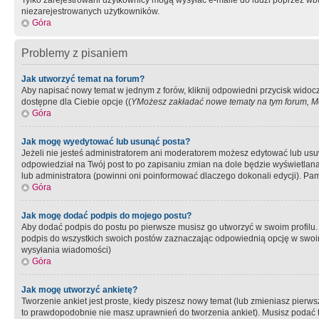
Tylko zarejestrowani użytkownicy mogą wysyłać e-maile do ludzi poprzez wbu
niezarejestrowanych użytkowników.
Góra
Problemy z pisaniem
Jak utworzyć temat na forum?
Aby napisać nowy temat w jednym z forów, kliknij odpowiedni przycisk widoc
dostępne dla Ciebie opcje ((
YMożesz zakładać nowe tematy na tym forum, Mo
Góra
Jak mogę wyedytować lub usunąć posta?
Jeżeli nie jesteś administratorem ani moderatorem możesz edytować lub usuwać
odpowiedział na Twój post to po zapisaniu zmian na dole będzie wyświetlana 
lub administratora (powinni oni poinformować dlaczego dokonali edycji). Pam
Góra
Jak mogę dodać podpis do mojego postu?
Aby dodać podpis do postu po pierwsze musisz go utworzyć w swoim profilu.
podpis do wszystkich swoich postów zaznaczając odpowiednią opcję w swoi
wysyłania wiadomości)
Góra
Jak mogę utworzyć ankietę?
Tworzenie ankiet jest proste, kiedy piszesz nowy temat (lub zmieniasz pier
to prawdopodobnie nie masz uprawnień do tworzenia ankiet). Musisz podać tyt