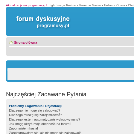
Aktualizacje na programosy.pl
:
Light Image Resizer
•
Rename Master
•
Helium
•
Opera
•
Chr
Strona główna
Najczęściej Zadawane Pytania
Problemy Logowania i Rejestracji
Dlaczego nie mogę się zalogować?
Dlaczego muszę się zarejestrować?
Dlaczego jestem automatycznie wylogowywany?
Jak mogę ukryć moją obecność na forum?
Zapomniałem hasła!
Zarejestrowałem się, ale nie mogę się zalogować!