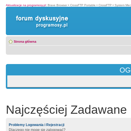
Aktualizacje na programosy.pl
:
Brave Browser
•
CrossFTP Portable
•
CrossFTP
•
System Mec
Strona główna
OG
Najczęściej Zadawane 
Problemy Logowania i Rejestracji
Dlaczego nie mogę się zalogować?