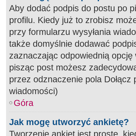
Aby dodać podpis do postu po 
profilu. Kiedy już to zrobisz m
przy formularzu wysyłania wiad
także domyślnie dodawać podpi
zaznaczając odpowiednią opcję 
pisząc post możesz zadecydowa
przez odznaczenie pola Dołącz 
wiadomości)
Góra
Jak mogę utworzyć ankietę?
Tworzenie ankiet jest proste, ki