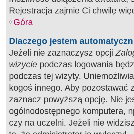
Rejestracja zajmie Ci chwilę wi
Góra
Dlaczego jestem automatycz
Jeżeli nie zaznaczysz opcji
Zalo
wizycie
podczas logowania będzi
podczas tej wizyty. Uniemożliwi
kogoś innego. Aby pozostawać 
zaznacz powyższą opcję. Nie jes
ogólnodostępnego komputera, np.
czy na uczelni. Jeżeli nie widzi