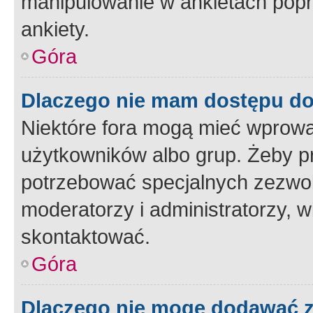
manipulowanie w ankietach popr
ankiety.
Góra
Dlaczego nie mam dostępu d
Niektóre fora mogą mieć wprowa
użytkowników albo grup. Żeby pr
potrzebować specjalnych zezwole
moderatorzy i administratorzy, w
skontaktować.
Góra
Dlaczego nie mogę dodawać 