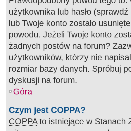
Prawdopodobny powód tego to:
użytkownika lub hasło (sprawdź e
lub Twoje konto zostało usunięte
powodu. Jeżeli Twoje konto zost
żadnych postów na forum? Zazw
użytkowników, którzy nie napisa
rozmiar bazy danych. Spróbuj po
dyskusji na forum.
Góra
Czym jest COPPA?
COPPA
to istniejące w Stanach