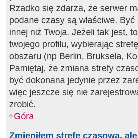
Rzadko się zdarza, że serwer m
podane czasy są właściwe. Być 
innej niż Twoja. Jeżeli tak jest,
twojego profilu, wybierając str
obszaru (np Berlin, Bruksela, Ko
Pamiętaj, że zmiana strefy czas
być dokonana jedynie przez zar
więc jeszcze się nie zarejestrow
zrobić.
Góra
Zmieniłem strefę czasową, ale