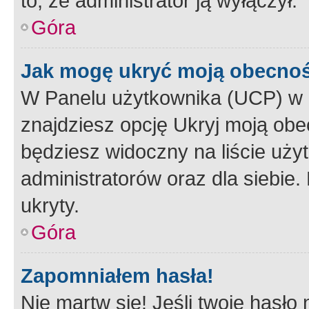
to, że administrator ją wyłączył.
Góra
Jak mogę ukryć moją obecno
W Panelu użytkownika (UCP) w 
znajdziesz opcję Ukryj moją obe
będziesz widoczny na liście użyt
administratorów oraz dla siebie.
ukryty.
Góra
Zapomniałem hasła!
Nie martw się! Jeśli twoje hasło