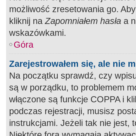
możliwość zresetowania go. Aby 
kliknij na
Zapomniałem hasła
a n
wskazówkami.
Góra
Zarejestrowałem się, ale nie 
Na początku sprawdź, czy wpisuj
są w porządku, to problemem mo
włączone są funkcje COPPA i kl
podczas rejestracji, musisz pos
instrukcjami. Jeżeli tak nie jes
Niektóre fora wymagają aktywac