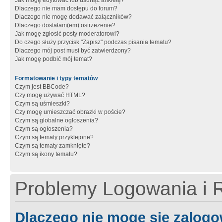
Jak mogę edytować lub usunąć ankietę?
Dlaczego nie mam dostępu do forum?
Dlaczego nie mogę dodawać załączników?
Dlaczego dostałam(em) ostrzeżenie?
Jak mogę zgłosić posty moderatorowi?
Do czego służy przycisk "Zapisz" podczas pisania tematu?
Dlaczego mój post musi być zatwierdzony?
Jak mogę podbić mój temat?
Formatowanie i typy tematów
Czym jest BBCode?
Czy mogę używać HTML?
Czym są uśmieszki?
Czy mogę umieszczać obrazki w poście?
Czym są globalne ogłoszenia?
Czym są ogłoszenia?
Czym są tematy przyklejone?
Czym są tematy zamknięte?
Czym są ikony tematu?
Problemy Logowania i R
Dlaczego nie mogę się zalog