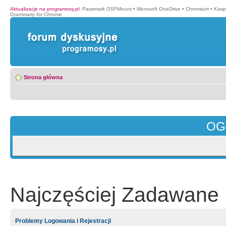
Aktualizacje na programosy.pl
:
Passmark OSFMount
•
Microsoft OneDrive
•
Chromium
•
Kasp
Grammarly for Chrome
Strona główna
OG
Najczęściej Zadawane 
Problemy Logowania i Rejestracji