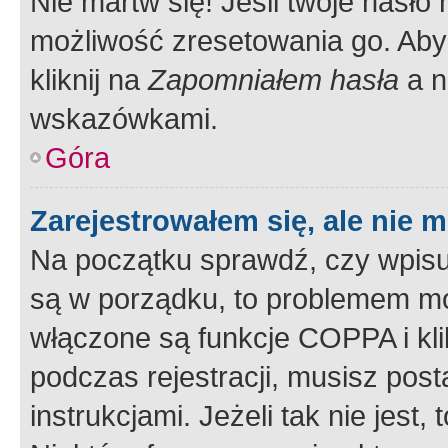
Nie martw się! Jeśli twoje hasło
możliwość zresetowania go. Aby 
kliknij na
Zapomniałem hasła
a n
wskazówkami.
Góra
Zarejestrowałem się, ale nie 
Na początku sprawdź, czy wpisuj
są w porządku, to problemem mo
włączone są funkcje COPPA i kl
podczas rejestracji, musisz pos
instrukcjami. Jeżeli tak nie jes