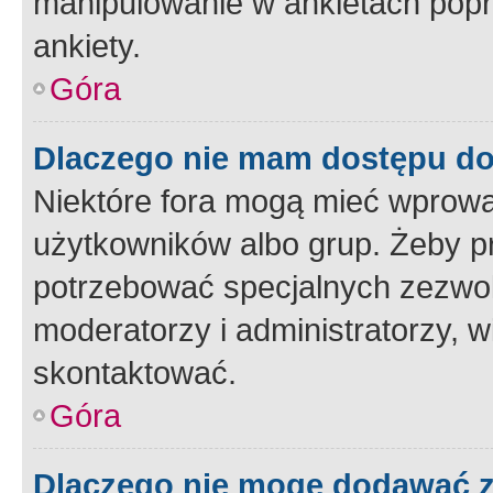
manipulowanie w ankietach popr
ankiety.
Góra
Dlaczego nie mam dostępu d
Niektóre fora mogą mieć wprowa
użytkowników albo grup. Żeby pr
potrzebować specjalnych zezwole
moderatorzy i administratorzy, w
skontaktować.
Góra
Dlaczego nie mogę dodawać 