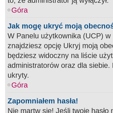
to, że administrator ją wyłączył.
Góra
Jak mogę ukryć moją obecno
W Panelu użytkownika (UCP) w 
znajdziesz opcję Ukryj moją obe
będziesz widoczny na liście użyt
administratorów oraz dla siebie.
ukryty.
Góra
Zapomniałem hasła!
Nie martw się! Jeśli twoje hasło