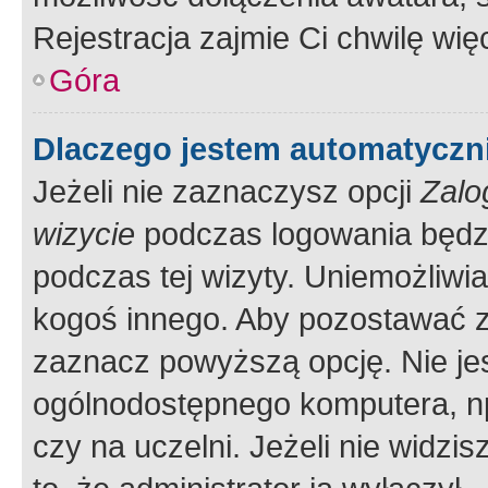
Rejestracja zajmie Ci chwilę wi
Góra
Dlaczego jestem automatycz
Jeżeli nie zaznaczysz opcji
Zalo
wizycie
podczas logowania będzi
podczas tej wizyty. Uniemożliwi
kogoś innego. Aby pozostawać 
zaznacz powyższą opcję. Nie jes
ogólnodostępnego komputera, np.
czy na uczelni. Jeżeli nie widzi