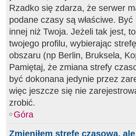
Rzadko się zdarza, że serwer m
podane czasy są właściwe. Być 
innej niż Twoja. Jeżeli tak jest,
twojego profilu, wybierając str
obszaru (np Berlin, Bruksela, Ko
Pamiętaj, że zmiana strefy czas
być dokonana jedynie przez zar
więc jeszcze się nie zarejestrow
zrobić.
Góra
Zmieniłem strefę czasową, ale