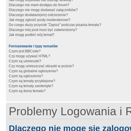
Jak mogę edytować lub usunąć ankietę?
Dlaczego nie mam dostępu do forum?
Dlaczego nie mogę dodawać załączników?
Dlaczego dostałam(em) ostrzeżenie?
Jak mogę zgłosić posty moderatorowi?
Do czego służy przycisk "Zapisz" podczas pisania tematu?
Dlaczego mój post musi być zatwierdzony?
Jak mogę podbić mój temat?
Formatowanie i typy tematów
Czym jest BBCode?
Czy mogę używać HTML?
Czym są uśmieszki?
Czy mogę umieszczać obrazki w poście?
Czym są globalne ogłoszenia?
Czym są ogłoszenia?
Czym są tematy przyklejone?
Czym są tematy zamknięte?
Czym są ikony tematu?
Problemy Logowania i R
Dlaczego nie mogę się zalog