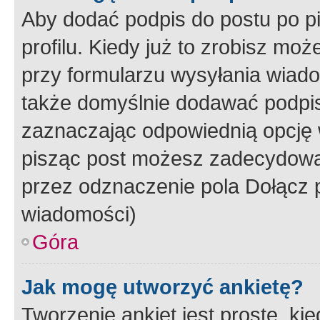
Aby dodać podpis do postu po 
profilu. Kiedy już to zrobisz m
przy formularzu wysyłania wiad
także domyślnie dodawać podpi
zaznaczając odpowiednią opcję 
pisząc post możesz zadecydowa
przez odznaczenie pola Dołącz 
wiadomości)
Góra
Jak mogę utworzyć ankietę?
Tworzenie ankiet jest proste, ki