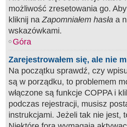
możliwość zresetowania go. Aby 
kliknij na
Zapomniałem hasła
a n
wskazówkami.
Góra
Zarejestrowałem się, ale nie 
Na początku sprawdź, czy wpisuj
są w porządku, to problemem mo
włączone są funkcje COPPA i kl
podczas rejestracji, musisz pos
instrukcjami. Jeżeli tak nie jes
Niektóre fora wymagają aktywac