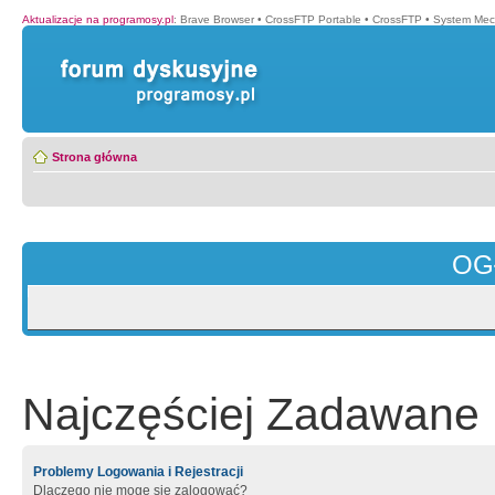
Aktualizacje na programosy.pl
:
Brave Browser
•
CrossFTP Portable
•
CrossFTP
•
System Mec
Strona główna
OG
Najczęściej Zadawane 
Problemy Logowania i Rejestracji
Dlaczego nie mogę się zalogować?