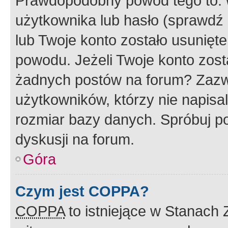
Prawdopodobny powód tego to:
użytkownika lub hasło (sprawdź e
lub Twoje konto zostało usunięte
powodu. Jeżeli Twoje konto zost
żadnych postów na forum? Zazw
użytkowników, którzy nie napisa
rozmiar bazy danych. Spróbuj po
dyskusji na forum.
Góra
Czym jest COPPA?
COPPA
to istniejące w Stanach