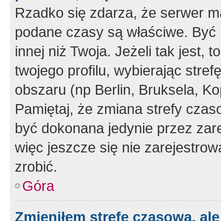
Rzadko się zdarza, że serwer m
podane czasy są właściwe. Być 
innej niż Twoja. Jeżeli tak jest,
twojego profilu, wybierając str
obszaru (np Berlin, Bruksela, Ko
Pamiętaj, że zmiana strefy czas
być dokonana jedynie przez zar
więc jeszcze się nie zarejestrow
zrobić.
Góra
Zmieniłem strefę czasową, ale