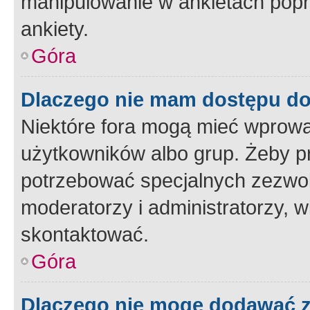
manipulowanie w ankietach popr
ankiety.
Góra
Dlaczego nie mam dostępu d
Niektóre fora mogą mieć wprowa
użytkowników albo grup. Żeby pr
potrzebować specjalnych zezwole
moderatorzy i administratorzy, w
skontaktować.
Góra
Dlaczego nie mogę dodawać 