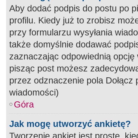
Aby dodać podpis do postu po 
profilu. Kiedy już to zrobisz m
przy formularzu wysyłania wiad
także domyślnie dodawać podpi
zaznaczając odpowiednią opcję 
pisząc post możesz zadecydowa
przez odznaczenie pola Dołącz 
wiadomości)
Góra
Jak mogę utworzyć ankietę?
Tworzenie ankiet jest proste, ki