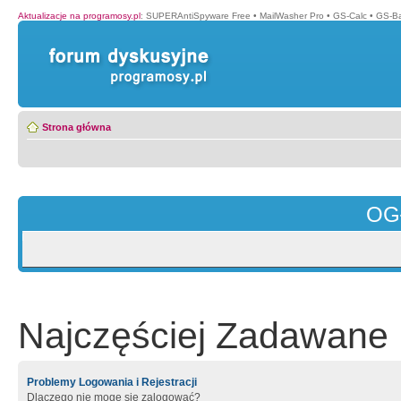
Aktualizacje na programosy.pl
:
SUPERAntiSpyware Free
•
MailWasher Pro
•
GS-Calc
•
GS-B
Strona główna
OG
Najczęściej Zadawane 
Problemy Logowania i Rejestracji
Dlaczego nie mogę się zalogować?