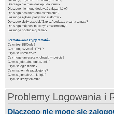
Jak mogę edytować lub usunąć ankietę?
Dlaczego nie mam dostępu do forum?
Dlaczego nie mogę dodawać załączników?
Dlaczego dostałam(em) ostrzeżenie?
Jak mogę zgłosić posty moderatorowi?
Do czego służy przycisk "Zapisz" podczas pisania tematu?
Dlaczego mój post musi być zatwierdzony?
Jak mogę podbić mój temat?
Formatowanie i typy tematów
Czym jest BBCode?
Czy mogę używać HTML?
Czym są uśmieszki?
Czy mogę umieszczać obrazki w poście?
Czym są globalne ogłoszenia?
Czym są ogłoszenia?
Czym są tematy przyklejone?
Czym są tematy zamknięte?
Czym są ikony tematu?
Problemy Logowania i R
Dlaczego nie mogę się zalog