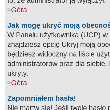
to, że administrator ją wyłączył.
Góra
Jak mogę ukryć moją obecno
W Panelu użytkownika (UCP) w 
znajdziesz opcję Ukryj moją obe
będziesz widoczny na liście użyt
administratorów oraz dla siebie.
ukryty.
Góra
Zapomniałem hasła!
Nie martw się! Jeśli twoje hasło