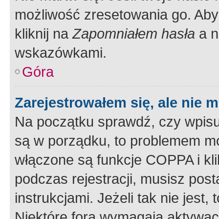
możliwość zresetowania go. Aby 
kliknij na
Zapomniałem hasła
a n
wskazówkami.
Góra
Zarejestrowałem się, ale nie 
Na początku sprawdź, czy wpisuj
są w porządku, to problemem mo
włączone są funkcje COPPA i kl
podczas rejestracji, musisz pos
instrukcjami. Jeżeli tak nie jes
Niektóre fora wymagają aktywac