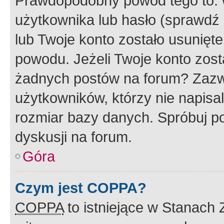
Prawdopodobny powód tego to:
użytkownika lub hasło (sprawdź e
lub Twoje konto zostało usunięte
powodu. Jeżeli Twoje konto zost
żadnych postów na forum? Zazw
użytkowników, którzy nie napisa
rozmiar bazy danych. Spróbuj po
dyskusji na forum.
Góra
Czym jest COPPA?
COPPA
to istniejące w Stanach