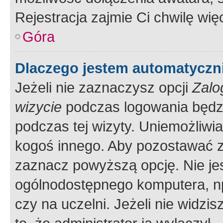
Rejestracja zajmie Ci chwilę wi
Góra
Dlaczego jestem automatycz
Jeżeli nie zaznaczysz opcji
Zalo
wizycie
podczas logowania będzi
podczas tej wizyty. Uniemożliwi
kogoś innego. Aby pozostawać 
zaznacz powyższą opcję. Nie jes
ogólnodostępnego komputera, np.
czy na uczelni. Jeżeli nie widzi