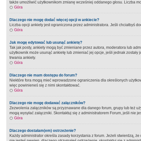
także umożliwić użytkownikom zmianę wcześniej oddanego głosu. Liczba możl
Góra
Dlaczego nie mogę dodać więcej opcji w ankiecie?
Liczba opcji ankiety jest ograniczona przez administratora. Jeśli chciałbyś do
Góra
Jak mogę edytować lub usunąć ankietę?
Tak jak posty, ankiety mogą być zmieniane przez autora, moderatora lub admi
użytkownik może usunąć ankietę lub zmieniać jej opcje, jeśli jednak został
trwania ankiety.
Góra
Dlaczego nie mam dostępu do forum?
Niektóre fora mogą mieć wprowadzone ograniczenia dla określonych użytkowni
więc powinieneś się z nimi skontaktować.
Góra
Dlaczego nie mogę dodawać załączników?
Zezwolenia załączników są przyznawane dla danego forum, grupy lub też uż
mogą wysyłać załączniki. Skontaktuj się z administratorem Forum, jeśli nie
Góra
Dlaczego dostałam(em) ostrzeżenie?
Każdy administrator określa zasady korzystania z forum. Jeżeli stwierdzą, ż
nie jesteś pewien, dlaczego otrzymałeś ostrzeżenie, skontaktuj sie z adminis