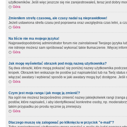
użytkowników. Jeśli więc jeszcze się nie zarejestrowałeś, teraz jest dobry mo
Góra
Zmieniłem strefę czasową, ale czasy nadal są nieprawidłowe!
Jeżeli ustawiona strefa czasu jest poprawna oraz uwzględnia czas letni, a c
Góra
Na liście nie ma mojego języka!
Najprawdopodobniej administrator forum nie zainstalował Twojego języka lub n
nie istnieje możesz sam spróbować wykonać takie tłumaczenie. Więcej inform
Góra
Jak mogę wyświetlać obrazek pod moją nazwą użytkownika?
Są dwa obrazki, które mogą pokazać się poniżej nazwy użytkownika podczas
kropek. Obrazek ten wskazuje ile postów już napisałeś/aś lub na Twój status
włączać awatary i wybierać sposób w jaki awatary mogą być dostępne. Jeśli n
Góra
Czym jest moja ranga i jak mogę ją zmienić?
Na ogół nie możesz bezpośrednio zmienić nazwy jakiejkolwiek rangi (ranga 
postów, które napisałeś, i aby identyfikować konkretne osoby, np. moderator
takim przypadku po prostu ręcznie ją zmniejszy.
Góra
Dlaczego muszę się zalogować po kliknięciu w przycisk "e-mail"?