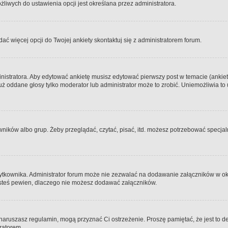
iwych do ustawienia opcji jest określana przez administratora.
dać więcej opcji do Twojej ankiety skontaktuj się z administratorem forum.
nistratora. Aby edytować ankietę musisz edytować pierwszy post w temacie (ankieta
y już oddane głosy tylko moderator lub administrator może to zrobić. Uniemożliwia
ków albo grup. Żeby przeglądać, czytać, pisać, itd. możesz potrzebować specjalny
ytkownika. Administrator forum może nie zezwalać na dodawanie załączników w o
 jesteś pewien, dlaczego nie możesz dodawać załączników.
e naruszasz regulamin, mogą przyznać Ci ostrzeżenie. Proszę pamiętać, że jest to d
tratorem.