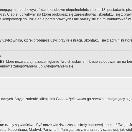
, mogącym przechowywać dane osobowe niepełnoletnich do lat 13, posiadanie pi
yczy Ciebie lub witryny, na której próbujesz się zarejestrować, skontaktuj się z pr
 kompetencji do udzielania porad prawnych i nie należy się z nimi kontaktować w te
użytkownika, której próbujesz użyć przy rejestracji. Skontaktuj się z administrat
?
, które pozwalają na zapamiętanie Twoich ustawień i bycie zalogowanym na forum
blemów z zalogowaniem lub wylogowaniem się.
danych. Aby je zmienić, kliknij link
Panel użytkownika
(przeważnie znajdujący się n
)
czasy są właściwe. Być może widzisz czas ze strefy czasowej innej niż Twoja. Jeże
sela, Kopenhaga, Madryd, Paryż itp.). Pamiętaj, że zmiana strefy czasowej, jak 