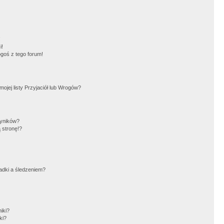
!
i!
goś z tego forum!
jej listy Przyjaciół lub Wrogów?
wyników?
 stronę!?
adki a śledzeniem?
iki?
ki?