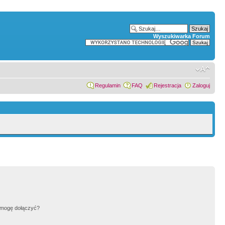
Wyszukiwarka Forum
Regulamin
FAQ
Rejestracja
Zaloguj
h mogę dołączyć?