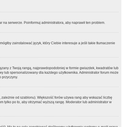
r na serwerze. Poinformuj administratora, aby naprawił ten problem.
ógłby zainstalować język, który Ciebie interesuje a jeśli takie tłumaczenie
iązany z Twoją rangą, najprawdopodobniej w formie gwiazdek, kwadratów lub
atowy lub spersonalizowany dla każdego użytkownika. Administrator forum może
o przyczyny.
, zależnie od szablonu). Większość forów używa rang aby wskazać liczbę
um tylko po to, aby otrzymać wyższą rangę. Moderator lub administrator w