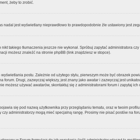
ment, żeby to zrobić.
zas nadal jest wyświetlany nieprawdłowo to prawdopodobnie źle ustawiony jest zega
ikt takiego tłumaczenia jeszcze nie wykonał. Spróbuj zapytać administratora czy m
acji możesz znaleźć na stronie phpBB (link znajdziesz w stopce).
 wyświetlania postu. Zależnie od użytego stylu, pierwszym może być obrazek pow
 na forum. Drugi, zazwyczaj większy, jest znany jako awatar i zazwyczaj jest unik
ie możesz używać awatarów, skontaktuj się z administratorami forum i zapytaj ich 
pojawia się pod nazwą użytkownika przy przeglądaniu tematu, oraz w twoim profilu
zy czy administratorzy mogą mieć specjalną rangę. Prosimy nie pisać postów na for