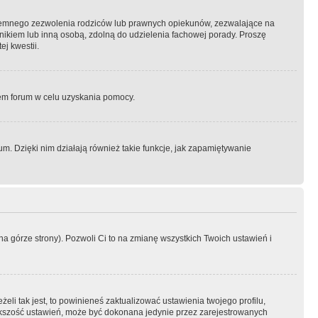
semnego zezwolenia rodziców lub prawnych opiekunów, zezwalające na
awnikiem lub inną osobą, zdolną do udzielenia fachowej porady. Proszę
j kwestii.
orem forum w celu uzyskania pomocy.
. Dzięki nim działają również takie funkcje, jak zapamiętywanie
a górze strony). Pozwoli Ci to na zmianę wszystkich Twoich ustawień i
li tak jest, to powinieneś zaktualizować ustawienia twojego profilu,
większość ustawień, może być dokonana jedynie przez zarejestrowanych