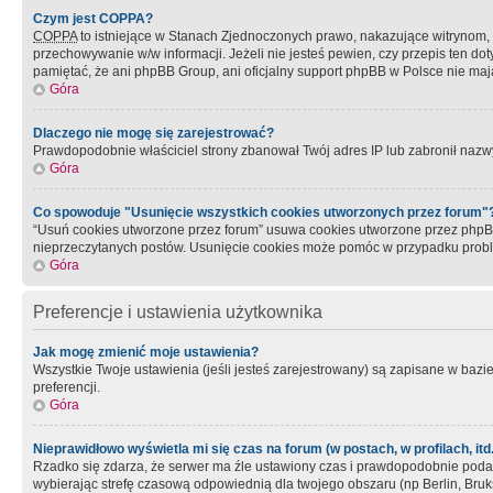
Czym jest COPPA?
COPPA
to istniejące w Stanach Zjednoczonych prawo, nakazujące witrynom
przechowywanie w/w informacji. Jeżeli nie jesteś pewien, czy przepis ten dot
pamiętać, że ani phpBB Group, ani oficjalny support phpBB w Polsce nie mają
Góra
Dlaczego nie mogę się zarejestrować?
Prawdopodobnie właściciel strony zbanował Twój adres IP lub zabronił nazwy 
Góra
Co spowoduje "Usunięcie wszystkich cookies utworzonych przez forum"
“Usuń cookies utworzone przez forum” usuwa cookies utworzone przez phpBB3
nieprzeczytanych postów. Usunięcie cookies może pomóc w przypadku pro
Góra
Preferencje i ustawienia użytkownika
Jak mogę zmienić moje ustawienia?
Wszystkie Twoje ustawienia (jeśli jesteś zarejestrowany) są zapisane w bazie 
preferencji.
Góra
Nieprawidłowo wyświetla mi się czas na forum (w postach, w profilach, itd.
Rzadko się zdarza, że serwer ma źle ustawiony czas i prawdopodobnie podane 
wybierając strefę czasową odpowiednią dla twojego obszaru (np Berlin, Bruk