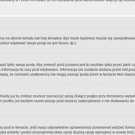
dowany w Forum formularz do ich wysyłania (jeśli administrator włączył tą możliw
zny na stronie tematu lub listy tematów. Być może będziesz musiał się zarejestr
żesz edytować swoje posty na tym forum, itp.
).
 tylko swoje posty. Aby zmienić post (czasem jest to możliwe tylko przez jakiś cz
informacja ile razy post edytowano. Informacja nie zostanie dodana jeżeli nikt je
iętaj, że normalni użytkownicy nie mogą usunąć postu jeżeli w temacie ktoś dopisał
 Kiedy już to zrobisz możesz zaznaczyć opcję
Dołącz podpis
przy formularzu wysy
m profilu (za każdym razem pisząc post możesz zadecydować o nie dodawaniu do 
wszy post w temacie, jeśli masz odpowiednie uprawnienia) powinieneś widzieć formu
uł ankiety i podać przynajmniej dwie opcje (każdą opcję wpisujesz w nowej linii).