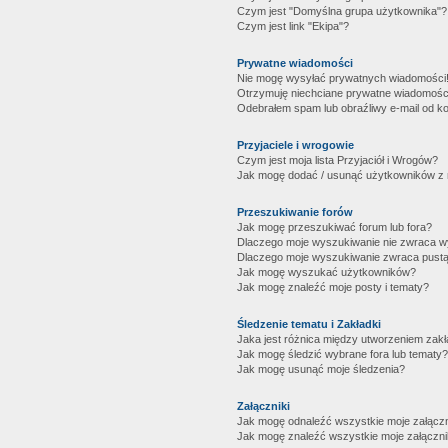
Czym jest "Domyślna grupa użytkownika"?
Czym jest link "Ekipa"?
Prywatne wiadomości
Nie mogę wysyłać prywatnych wiadomości
Otrzymuję niechciane prywatne wiadomośc
Odebrałem spam lub obraźliwy e-mail od ko
Przyjaciele i wrogowie
Czym jest moja lista Przyjaciół i Wrogów?
Jak mogę dodać / usunąć użytkowników z mo
Przeszukiwanie forów
Jak mogę przeszukiwać forum lub fora?
Dlaczego moje wyszukiwanie nie zwraca 
Dlaczego moje wyszukiwanie zwraca pustą
Jak mogę wyszukać użytkowników?
Jak mogę znaleźć moje posty i tematy?
Śledzenie tematu i Zakładki
Jaka jest różnica między utworzeniem zakł
Jak mogę śledzić wybrane fora lub tematy?
Jak mogę usunąć moje śledzenia?
Załączniki
Jak mogę odnaleźć wszystkie moje załączn
Jak mogę znaleźć wszystkie moje załączni