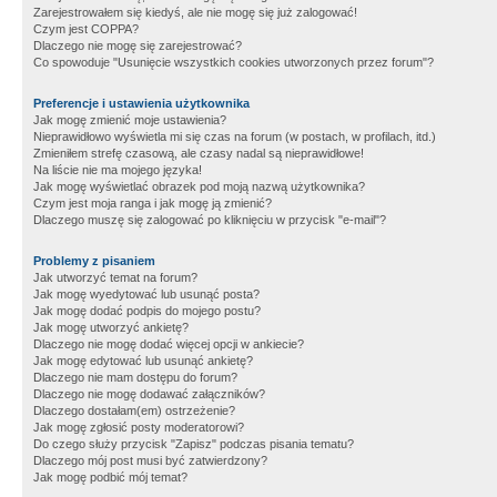
Zarejestrowałem się kiedyś, ale nie mogę się już zalogować!
Czym jest COPPA?
Dlaczego nie mogę się zarejestrować?
Co spowoduje "Usunięcie wszystkich cookies utworzonych przez forum"?
Preferencje i ustawienia użytkownika
Jak mogę zmienić moje ustawienia?
Nieprawidłowo wyświetla mi się czas na forum (w postach, w profilach, itd.)
Zmieniłem strefę czasową, ale czasy nadal są nieprawidłowe!
Na liście nie ma mojego języka!
Jak mogę wyświetlać obrazek pod moją nazwą użytkownika?
Czym jest moja ranga i jak mogę ją zmienić?
Dlaczego muszę się zalogować po kliknięciu w przycisk "e-mail"?
Problemy z pisaniem
Jak utworzyć temat na forum?
Jak mogę wyedytować lub usunąć posta?
Jak mogę dodać podpis do mojego postu?
Jak mogę utworzyć ankietę?
Dlaczego nie mogę dodać więcej opcji w ankiecie?
Jak mogę edytować lub usunąć ankietę?
Dlaczego nie mam dostępu do forum?
Dlaczego nie mogę dodawać załączników?
Dlaczego dostałam(em) ostrzeżenie?
Jak mogę zgłosić posty moderatorowi?
Do czego służy przycisk "Zapisz" podczas pisania tematu?
Dlaczego mój post musi być zatwierdzony?
Jak mogę podbić mój temat?