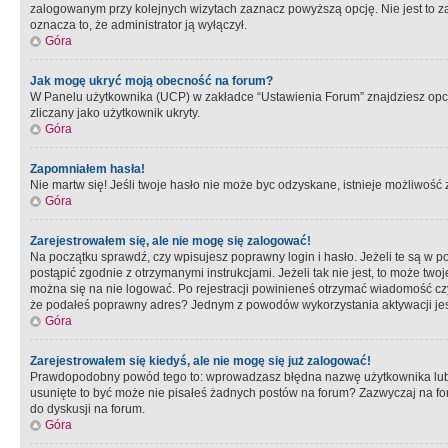
zalogowanym przy kolejnych wizytach zaznacz powyższą opcję. Nie jest to zal
oznacza to, że administrator ją wyłączył.
Góra
Jak mogę ukryć moją obecność na forum?
W Panelu użytkownika (UCP) w zakładce “Ustawienia Forum” znajdziesz opcję 
zliczany jako użytkownik ukryty.
Góra
Zapomniałem hasła!
Nie martw się! Jeśli twoje hasło nie może byc odzyskane, istnieje możliwość z
Góra
Zarejestrowałem się, ale nie mogę się zalogować!
Na początku sprawdź, czy wpisujesz poprawny login i hasło. Jeżeli te są w 
postąpić zgodnie z otrzymanymi instrukcjami. Jeżeli tak nie jest, to może 
można się na nie logować. Po rejestracji powinieneś otrzymać wiadomość czy 
że podałeś poprawny adres? Jednym z powodów wykorzystania aktywacji je
Góra
Zarejestrowałem się kiedyś, ale nie mogę się już zalogować!
Prawdopodobny powód tego to: wprowadzasz błędna nazwę użytkownika lub hasł
usunięte to być może nie pisałeś żadnych postów na forum? Zazwyczaj na fo
do dyskusji na forum.
Góra