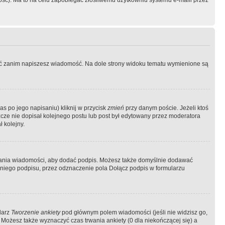
ość). Ma to na celu zapobiegać złośliwemu użytkowniu systemu e-maili przez
ować zanim napiszesz wiadomość. Na dole strony widoku tematu wymienione są
as po jego napisaniu) kliknij w przycisk
zmień
przy danym poście. Jeżeli ktoś
szcze nie dopisał kolejnego postu lub post był edytowany przez moderatora
 kolejny.
łania wiadomości, aby dodać podpis. Możesz także domyślnie dodawać
niego podpisu, przez odznaczenie pola Dołącz podpis w formularzu
larz
Tworzenie ankiety
pod głównym polem wiadomości (jeśli nie widzisz go,
 Możesz także wyznaczyć czas trwania ankiety (0 dla niekończącej się) a