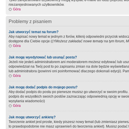
Tylko zarejestrowani użytkownicy mogą wysyłać e-maile do ludzi poprzez wbu
niezarejestrowanych użytkowników.
Góra
Problemy z pisaniem
Jak utworzyć temat na forum?
Aby napisać nowy temat w jednym z forów, kliknij odpowiedni przycisk widoc
dostępne dla Ciebie opcje ((
YMożesz zakładać nowe tematy na tym forum, Mo
Góra
Jak mogę wyedytować lub usunąć posta?
Jeżeli nie jesteś administratorem ani moderatorem możesz edytować lub usuwać
odpowiedział na Twój post to po zapisaniu zmian na dole będzie wyświetlana 
lub administratora (powinni oni poinformować dlaczego dokonali edycji). Pam
Góra
Jak mogę dodać podpis do mojego postu?
Aby dodać podpis do postu po pierwsze musisz go utworzyć w swoim profilu.
podpis do wszystkich swoich postów zaznaczając odpowiednią opcję w swoi
wysyłania wiadomości)
Góra
Jak mogę utworzyć ankietę?
Tworzenie ankiet jest proste, kiedy piszesz nowy temat (lub zmieniasz pier
to prawdopodobnie nie masz uprawnień do tworzenia ankiet). Musisz podać tyt