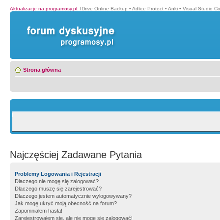
Aktualizacje na programosy.pl
:
IDrive Online Backup
•
Adlice Protect
•
Anki
•
Visual Studio C
Strona główna
Najczęściej Zadawane Pytania
Problemy Logowania i Rejestracji
Dlaczego nie mogę się zalogować?
Dlaczego muszę się zarejestrować?
Dlaczego jestem automatycznie wylogowywany?
Jak mogę ukryć moją obecność na forum?
Zapomniałem hasła!
Zarejestrowałem się, ale nie mogę się zalogować!