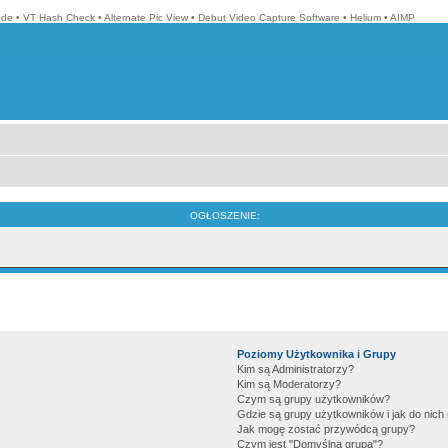
ode
•
VT Hash Check
•
Alternate Pic View
•
Debut Video Capture Software
•
Helium
•
AIMP
OGŁOSZENIE:
Poziomy Użytkownika i Grupy
Kim są Administratorzy?
Kim są Moderatorzy?
Czym są grupy użytkowników?
Gdzie są grupy użytkowników i jak do nic
Jak mogę zostać przywódcą grupy?
Czym jest "Domyślna grupa"?