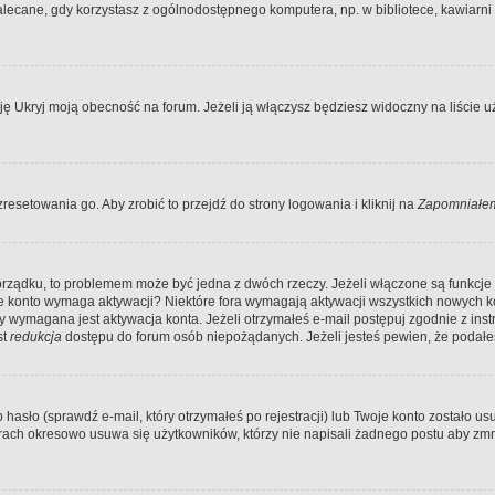
ecane, gdy korzystasz z ogólnodostępnego komputera, np. w bibliotece, kawiarni in
Ukryj moją obecność na forum. Jeżeli ją włączysz będziesz widoczny na liście uży
resetowania go. Aby zrobić to przejdź do strony logowania i kliknij na
Zapomniałem
porządku, to problemem może być jedna z dwóch rzeczy. Jeżeli włączone są funkcj
twoje konto wymaga aktywacji? Niektóre fora wymagają aktywacji wszystkich nowych 
wymagana jest aktywacja konta. Jeżeli otrzymałeś e-mail postępuj zgodnie z instruk
st
redukcja
dostępu do forum osób niepożądanych. Jeżeli jesteś pewien, że podałe
o (sprawdź e-mail, który otrzymałeś po rejestracji) lub Twoje konto zostało usun
rach okresowo usuwa się użytkowników, którzy nie napisali żadnego postu aby zmn