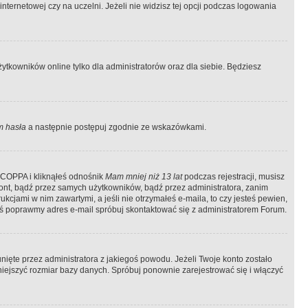
ternetowej czy na uczelni. Jeżeli nie widzisz tej opcji podczas logowania
tkowników online tylko dla administratorów oraz dla siebie. Będziesz
 hasła
a następnie postępuj zgodnie ze wskazówkami.
e COPPA i kliknąłeś odnośnik
Mam mniej niż 13 lat
podczas rejestracji, musisz
kont, bądź przez samych użytkowników, bądź przez administratora, zanim
cjami w nim zawartymi, a jeśli nie otrzymałeś e-maila, to czy jesteś pewien,
ś poprawmy adres e-mail spróbuj skontaktować się z administratorem Forum.
ięte przez administratora z jakiegoś powodu. Jeżeli Twoje konto zostało
iejszyć rozmiar bazy danych. Spróbuj ponownie zarejestrować się i włączyć