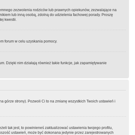
semnego zezwolenia rodziców lub prawnych opiekunów, zezwalające na
awnikiem lub inną osobą, zdolną do udzielenia fachowej porady. Proszę
j kwestii.
orem forum w celu uzyskania pomocy.
. Dzięki nim działają również takie funkcje, jak zapamiętywanie
a górze strony). Pozwoli Ci to na zmianę wszystkich Twoich ustawień i
li tak jest, to powinieneś zaktualizować ustawienia twojego profilu,
większość ustawień, może być dokonana jedynie przez zarejestrowanych