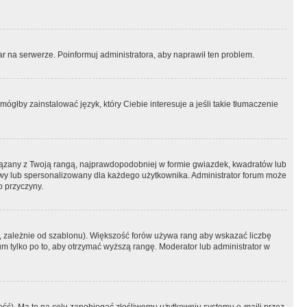
r na serwerze. Poinformuj administratora, aby naprawił ten problem.
ógłby zainstalować język, który Ciebie interesuje a jeśli takie tłumaczenie
iązany z Twoją rangą, najprawdopodobniej w formie gwiazdek, kwadratów lub
atowy lub spersonalizowany dla każdego użytkownika. Administrator forum może
o przyczyny.
, zależnie od szablonu). Większość forów używa rang aby wskazać liczbę
um tylko po to, aby otrzymać wyższą rangę. Moderator lub administrator w