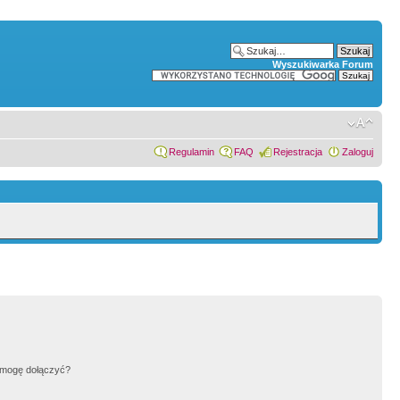
Wyszukiwarka Forum
Regulamin
FAQ
Rejestracja
Zaloguj
h mogę dołączyć?