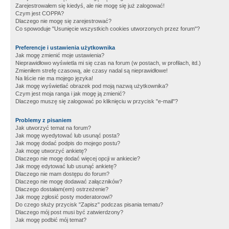
Zarejestrowałem się kiedyś, ale nie mogę się już zalogować!
Czym jest COPPA?
Dlaczego nie mogę się zarejestrować?
Co spowoduje "Usunięcie wszystkich cookies utworzonych przez forum"?
Preferencje i ustawienia użytkownika
Jak mogę zmienić moje ustawienia?
Nieprawidłowo wyświetla mi się czas na forum (w postach, w profilach, itd.)
Zmieniłem strefę czasową, ale czasy nadal są nieprawidłowe!
Na liście nie ma mojego języka!
Jak mogę wyświetlać obrazek pod moją nazwą użytkownika?
Czym jest moja ranga i jak mogę ją zmienić?
Dlaczego muszę się zalogować po kliknięciu w przycisk "e-mail"?
Problemy z pisaniem
Jak utworzyć temat na forum?
Jak mogę wyedytować lub usunąć posta?
Jak mogę dodać podpis do mojego postu?
Jak mogę utworzyć ankietę?
Dlaczego nie mogę dodać więcej opcji w ankiecie?
Jak mogę edytować lub usunąć ankietę?
Dlaczego nie mam dostępu do forum?
Dlaczego nie mogę dodawać załączników?
Dlaczego dostałam(em) ostrzeżenie?
Jak mogę zgłosić posty moderatorowi?
Do czego służy przycisk "Zapisz" podczas pisania tematu?
Dlaczego mój post musi być zatwierdzony?
Jak mogę podbić mój temat?