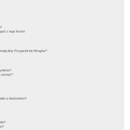
!
i!
goś z tego forum!
jej listy Przyjaciół lub Wrogów?
wyników?
 stronę!?
adki a śledzeniem?
iki?
ki?