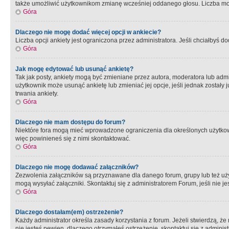
także umożliwić użytkownikom zmianę wcześniej oddanego głosu. Liczba możl
Góra
Dlaczego nie mogę dodać więcej opcji w ankiecie?
Liczba opcji ankiety jest ograniczona przez administratora. Jeśli chciałbyś do
Góra
Jak mogę edytować lub usunąć ankietę?
Tak jak posty, ankiety mogą być zmieniane przez autora, moderatora lub admi
użytkownik może usunąć ankietę lub zmieniać jej opcje, jeśli jednak został
trwania ankiety.
Góra
Dlaczego nie mam dostępu do forum?
Niektóre fora mogą mieć wprowadzone ograniczenia dla określonych użytkowni
więc powinieneś się z nimi skontaktować.
Góra
Dlaczego nie mogę dodawać załączników?
Zezwolenia załączników są przyznawane dla danego forum, grupy lub też uż
mogą wysyłać załączniki. Skontaktuj się z administratorem Forum, jeśli nie
Góra
Dlaczego dostałam(em) ostrzeżenie?
Każdy administrator określa zasady korzystania z forum. Jeżeli stwierdzą, ż
nie jesteś pewien, dlaczego otrzymałeś ostrzeżenie, skontaktuj sie z adminis