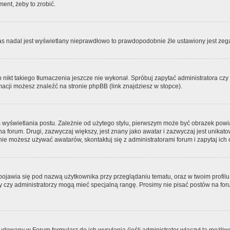
ment, żeby to zrobić.
zas nadal jest wyświetlany nieprawdłowo to prawdopodobnie źle ustawiony jest zega
ikt takiego tłumaczenia jeszcze nie wykonał. Spróbuj zapytać administratora czy m
acji możesz znaleźć na stronie phpBB (link znajdziesz w stopce).
 wyświetlania postu. Zależnie od użytego stylu, pierwszym może być obrazek pow
 na forum. Drugi, zazwyczaj większy, jest znany jako awatar i zazwyczaj jest unik
ie możesz używać awatarów, skontaktuj się z administratorami forum i zapytaj ich 
pojawia się pod nazwą użytkownika przy przeglądaniu tematu, oraz w twoim profilu
zy czy administratorzy mogą mieć specjalną rangę. Prosimy nie pisać postów na for