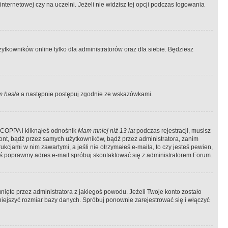
ternetowej czy na uczelni. Jeżeli nie widzisz tej opcji podczas logowania
tkowników online tylko dla administratorów oraz dla siebie. Będziesz
 hasła
a następnie postępuj zgodnie ze wskazówkami.
e COPPA i kliknąłeś odnośnik
Mam mniej niż 13 lat
podczas rejestracji, musisz
kont, bądź przez samych użytkowników, bądź przez administratora, zanim
cjami w nim zawartymi, a jeśli nie otrzymałeś e-maila, to czy jesteś pewien,
ś poprawmy adres e-mail spróbuj skontaktować się z administratorem Forum.
ięte przez administratora z jakiegoś powodu. Jeżeli Twoje konto zostało
iejszyć rozmiar bazy danych. Spróbuj ponownie zarejestrować się i włączyć