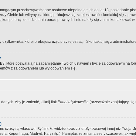
, mogącym przechowywać dane osobowe niepełnoletnich do lat 13, posiadanie pi
yczy Ciebie lub witryny, na której próbujesz się zarejestrować, skontaktuj się z pr
 kompetencji do udzielania porad prawnych i nie należy się z nimi kontaktować w te
użytkownika, której próbujesz użyć przy rejestracji. Skontaktuj się z administrat
?
, które pozwalają na zapamiętanie Twoich ustawień i bycie zalogowanym na forum
blemów z zalogowaniem lub wylogowaniem się.
danych. Aby je zmienić, kliknij link
Panel użytkownika
(przeważnie znajdujący się n
)
czasy są właściwe. Być może widzisz czas ze strefy czasowej innej niż Twoja. Jeże
sela, Kopenhaga, Madryd, Paryż itp.). Pamiętaj, że zmiana strefy czasowej, jak 