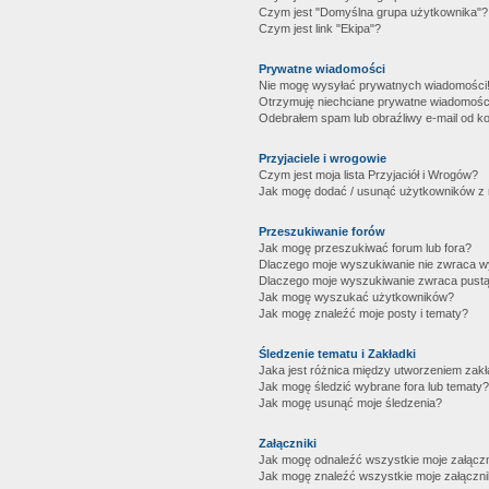
Czym jest "Domyślna grupa użytkownika"?
Czym jest link "Ekipa"?
Prywatne wiadomości
Nie mogę wysyłać prywatnych wiadomości
Otrzymuję niechciane prywatne wiadomośc
Odebrałem spam lub obraźliwy e-mail od ko
Przyjaciele i wrogowie
Czym jest moja lista Przyjaciół i Wrogów?
Jak mogę dodać / usunąć użytkowników z mo
Przeszukiwanie forów
Jak mogę przeszukiwać forum lub fora?
Dlaczego moje wyszukiwanie nie zwraca 
Dlaczego moje wyszukiwanie zwraca pustą
Jak mogę wyszukać użytkowników?
Jak mogę znaleźć moje posty i tematy?
Śledzenie tematu i Zakładki
Jaka jest różnica między utworzeniem zakł
Jak mogę śledzić wybrane fora lub tematy?
Jak mogę usunąć moje śledzenia?
Załączniki
Jak mogę odnaleźć wszystkie moje załączn
Jak mogę znaleźć wszystkie moje załączni