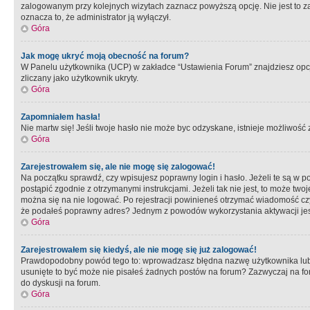
zalogowanym przy kolejnych wizytach zaznacz powyższą opcję. Nie jest to zal
oznacza to, że administrator ją wyłączył.
Góra
Jak mogę ukryć moją obecność na forum?
W Panelu użytkownika (UCP) w zakładce “Ustawienia Forum” znajdziesz opcję 
zliczany jako użytkownik ukryty.
Góra
Zapomniałem hasła!
Nie martw się! Jeśli twoje hasło nie może byc odzyskane, istnieje możliwość z
Góra
Zarejestrowałem się, ale nie mogę się zalogować!
Na początku sprawdź, czy wpisujesz poprawny login i hasło. Jeżeli te są w 
postąpić zgodnie z otrzymanymi instrukcjami. Jeżeli tak nie jest, to może 
można się na nie logować. Po rejestracji powinieneś otrzymać wiadomość czy 
że podałeś poprawny adres? Jednym z powodów wykorzystania aktywacji je
Góra
Zarejestrowałem się kiedyś, ale nie mogę się już zalogować!
Prawdopodobny powód tego to: wprowadzasz błędna nazwę użytkownika lub hasł
usunięte to być może nie pisałeś żadnych postów na forum? Zazwyczaj na fo
do dyskusji na forum.
Góra