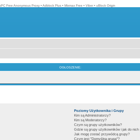
isPC Free Anonymous Proxy
•
Adblock Plus
•
Mixmax Free
•
Viber
•
uBlock Origin
OGŁOSZENIE:
Poziomy Użytkownika i Grupy
Kim są Administratorzy?
Kim są Moderatorzy?
Czym są grupy użytkowników?
Gdzie są grupy użytkowników i jak do nic
Jak mogę zostać przywódcą grupy?
Czym jest "Domyślna grupa"?