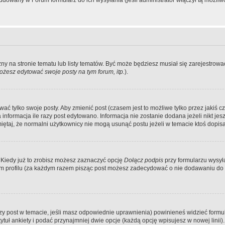
dowany w Forum formularz do ich wysyłania (jeśli administrator włączył tą możliw
zny na stronie tematu lub listy tematów. Być może będziesz musiał się zarejestr
żesz edytować swoje posty na tym forum, itp.
).
 tylko swoje posty. Aby zmienić post (czasem jest to możliwe tylko przez jakiś cz
informacja ile razy post edytowano. Informacja nie zostanie dodana jeżeli nikt je
iętaj, że normalni użytkownicy nie mogą usunąć postu jeżeli w temacie ktoś dopisał
 Kiedy już to zrobisz możesz zaznaczyć opcję
Dołącz podpis
przy formularzu wysy
m profilu (za każdym razem pisząc post możesz zadecydować o nie dodawaniu do 
wszy post w temacie, jeśli masz odpowiednie uprawnienia) powinieneś widzieć formu
uł ankiety i podać przynajmniej dwie opcje (każdą opcję wpisujesz w nowej linii).