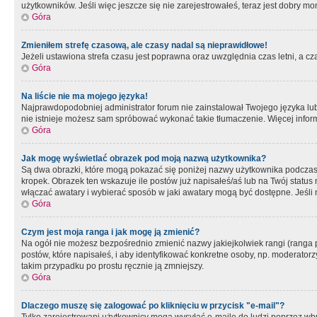
użytkowników. Jeśli więc jeszcze się nie zarejestrowałeś, teraz jest dobry mo
Góra
Zmieniłem strefę czasową, ale czasy nadal są nieprawidłowe!
Jeżeli ustawiona strefa czasu jest poprawna oraz uwzględnia czas letni, a c
Góra
Na liście nie ma mojego języka!
Najprawdopodobniej administrator forum nie zainstalował Twojego języka lub n
nie istnieje możesz sam spróbować wykonać takie tłumaczenie. Więcej inform
Góra
Jak mogę wyświetlać obrazek pod moją nazwą użytkownika?
Są dwa obrazki, które mogą pokazać się poniżej nazwy użytkownika podczas
kropek. Obrazek ten wskazuje ile postów już napisałeś/aś lub na Twój status
włączać awatary i wybierać sposób w jaki awatary mogą być dostępne. Jeśli n
Góra
Czym jest moja ranga i jak mogę ją zmienić?
Na ogół nie możesz bezpośrednio zmienić nazwy jakiejkolwiek rangi (ranga 
postów, które napisałeś, i aby identyfikować konkretne osoby, np. moderator
takim przypadku po prostu ręcznie ją zmniejszy.
Góra
Dlaczego muszę się zalogować po kliknięciu w przycisk "e-mail"?