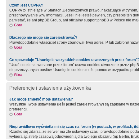
Czym jest COPPA?
COPPA
to istniejące w Stanach Zjednoczonych prawo, nakazujące witrynom
przechowywanie w/w informacji. Jeżeli nie jesteś pewien, czy przepis ten dot
pamiętać, że ani phpBB Group, ani oficjalny support phpBB w Polsce nie mają
Góra
Dlaczego nie mogę się zarejestrować?
Prawdopodobnie właściciel strony zbanował Twój adres IP lub zabronił nazwy 
Góra
Co spowoduje "Usunięcie wszystkich cookies utworzonych przez forum"
“Usuń cookies utworzone przez forum” usuwa cookies utworzone przez phpBB3
nieprzeczytanych postów. Usunięcie cookies może pomóc w przypadku pro
Góra
Preferencje i ustawienia użytkownika
Jak mogę zmienić moje ustawienia?
Wszystkie Twoje ustawienia (jeśli jesteś zarejestrowany) są zapisane w bazie 
preferencji.
Góra
Nieprawidłowo wyświetla mi się czas na forum (w postach, w profilach, itd.
Rzadko się zdarza, że serwer ma źle ustawiony czas i prawdopodobnie podane 
wybierając strefę czasową odpowiednią dla twojego obszaru (np Berlin, Bruk