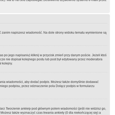
ość). Ma to na celu zapobiegać złośliwemu użytkowniu systemu e-maili przez
ować zanim napiszesz wiadomość. Na dole strony widoku tematu wymienione są
as po jego napisaniu) kliknij w przycisk
zmień
przy danym poście. Jeżeli ktoś
szcze nie dopisał kolejnego postu lub post był edytowany przez moderatora
 kolejny.
łania wiadomości, aby dodać podpis. Możesz także domyślnie dodawać
niego podpisu, przez odznaczenie pola Dołącz podpis w formularzu
larz
Tworzenie ankiety
pod głównym polem wiadomości (jeśli nie widzisz go,
 Możesz także wyznaczyć czas trwania ankiety (0 dla niekończącej się) a