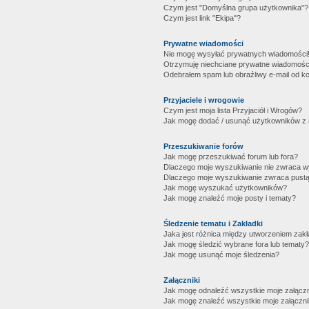
Czym jest "Domyślna grupa użytkownika"?
Czym jest link "Ekipa"?
Prywatne wiadomości
Nie mogę wysyłać prywatnych wiadomości
Otrzymuję niechciane prywatne wiadomośc
Odebrałem spam lub obraźliwy e-mail od ko
Przyjaciele i wrogowie
Czym jest moja lista Przyjaciół i Wrogów?
Jak mogę dodać / usunąć użytkowników z mo
Przeszukiwanie forów
Jak mogę przeszukiwać forum lub fora?
Dlaczego moje wyszukiwanie nie zwraca 
Dlaczego moje wyszukiwanie zwraca pustą
Jak mogę wyszukać użytkowników?
Jak mogę znaleźć moje posty i tematy?
Śledzenie tematu i Zakładki
Jaka jest różnica między utworzeniem zakł
Jak mogę śledzić wybrane fora lub tematy?
Jak mogę usunąć moje śledzenia?
Załączniki
Jak mogę odnaleźć wszystkie moje załączn
Jak mogę znaleźć wszystkie moje załączni