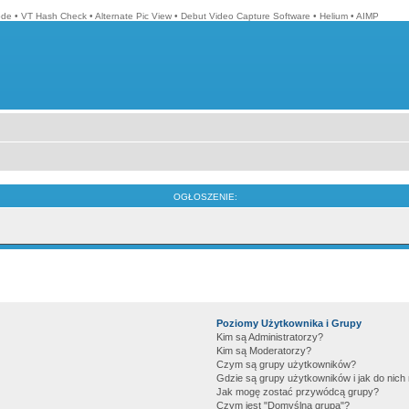
ode
•
VT Hash Check
•
Alternate Pic View
•
Debut Video Capture Software
•
Helium
•
AIMP
OGŁOSZENIE:
Poziomy Użytkownika i Grupy
Kim są Administratorzy?
Kim są Moderatorzy?
Czym są grupy użytkowników?
Gdzie są grupy użytkowników i jak do nic
Jak mogę zostać przywódcą grupy?
Czym jest "Domyślna grupa"?