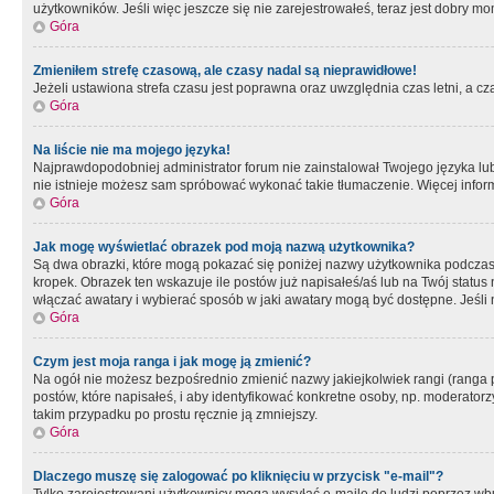
użytkowników. Jeśli więc jeszcze się nie zarejestrowałeś, teraz jest dobry mo
Góra
Zmieniłem strefę czasową, ale czasy nadal są nieprawidłowe!
Jeżeli ustawiona strefa czasu jest poprawna oraz uwzględnia czas letni, a c
Góra
Na liście nie ma mojego języka!
Najprawdopodobniej administrator forum nie zainstalował Twojego języka lub n
nie istnieje możesz sam spróbować wykonać takie tłumaczenie. Więcej inform
Góra
Jak mogę wyświetlać obrazek pod moją nazwą użytkownika?
Są dwa obrazki, które mogą pokazać się poniżej nazwy użytkownika podczas
kropek. Obrazek ten wskazuje ile postów już napisałeś/aś lub na Twój status
włączać awatary i wybierać sposób w jaki awatary mogą być dostępne. Jeśli n
Góra
Czym jest moja ranga i jak mogę ją zmienić?
Na ogół nie możesz bezpośrednio zmienić nazwy jakiejkolwiek rangi (ranga 
postów, które napisałeś, i aby identyfikować konkretne osoby, np. moderator
takim przypadku po prostu ręcznie ją zmniejszy.
Góra
Dlaczego muszę się zalogować po kliknięciu w przycisk "e-mail"?