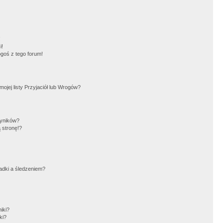
!
i!
goś z tego forum!
jej listy Przyjaciół lub Wrogów?
wyników?
 stronę!?
adki a śledzeniem?
iki?
ki?