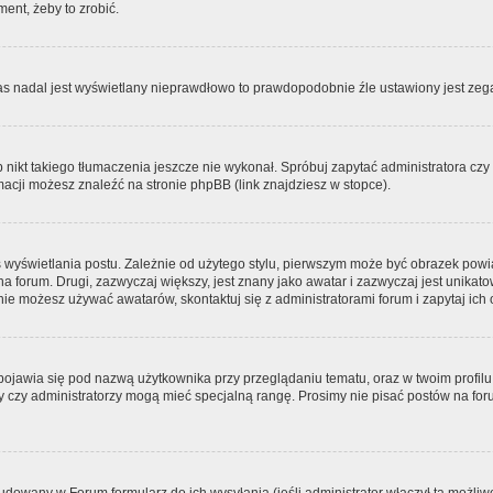
ment, żeby to zrobić.
zas nadal jest wyświetlany nieprawdłowo to prawdopodobnie źle ustawiony jest zega
ikt takiego tłumaczenia jeszcze nie wykonał. Spróbuj zapytać administratora czy m
acji możesz znaleźć na stronie phpBB (link znajdziesz w stopce).
 wyświetlania postu. Zależnie od użytego stylu, pierwszym może być obrazek pow
 na forum. Drugi, zazwyczaj większy, jest znany jako awatar i zazwyczaj jest unik
ie możesz używać awatarów, skontaktuj się z administratorami forum i zapytaj ich 
pojawia się pod nazwą użytkownika przy przeglądaniu tematu, oraz w twoim profilu
zy czy administratorzy mogą mieć specjalną rangę. Prosimy nie pisać postów na for