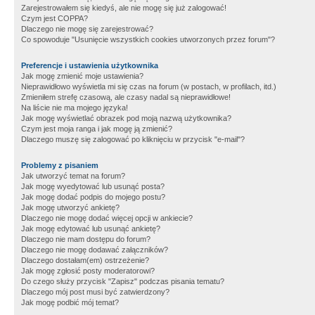
Zarejestrowałem się kiedyś, ale nie mogę się już zalogować!
Czym jest COPPA?
Dlaczego nie mogę się zarejestrować?
Co spowoduje "Usunięcie wszystkich cookies utworzonych przez forum"?
Preferencje i ustawienia użytkownika
Jak mogę zmienić moje ustawienia?
Nieprawidłowo wyświetla mi się czas na forum (w postach, w profilach, itd.)
Zmieniłem strefę czasową, ale czasy nadal są nieprawidłowe!
Na liście nie ma mojego języka!
Jak mogę wyświetlać obrazek pod moją nazwą użytkownika?
Czym jest moja ranga i jak mogę ją zmienić?
Dlaczego muszę się zalogować po kliknięciu w przycisk "e-mail"?
Problemy z pisaniem
Jak utworzyć temat na forum?
Jak mogę wyedytować lub usunąć posta?
Jak mogę dodać podpis do mojego postu?
Jak mogę utworzyć ankietę?
Dlaczego nie mogę dodać więcej opcji w ankiecie?
Jak mogę edytować lub usunąć ankietę?
Dlaczego nie mam dostępu do forum?
Dlaczego nie mogę dodawać załączników?
Dlaczego dostałam(em) ostrzeżenie?
Jak mogę zgłosić posty moderatorowi?
Do czego służy przycisk "Zapisz" podczas pisania tematu?
Dlaczego mój post musi być zatwierdzony?
Jak mogę podbić mój temat?