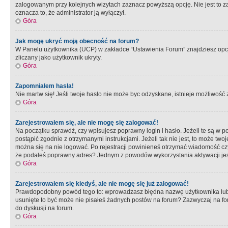
zalogowanym przy kolejnych wizytach zaznacz powyższą opcję. Nie jest to zal
oznacza to, że administrator ją wyłączył.
Góra
Jak mogę ukryć moją obecność na forum?
W Panelu użytkownika (UCP) w zakładce “Ustawienia Forum” znajdziesz opcję 
zliczany jako użytkownik ukryty.
Góra
Zapomniałem hasła!
Nie martw się! Jeśli twoje hasło nie może byc odzyskane, istnieje możliwość z
Góra
Zarejestrowałem się, ale nie mogę się zalogować!
Na początku sprawdź, czy wpisujesz poprawny login i hasło. Jeżeli te są w 
postąpić zgodnie z otrzymanymi instrukcjami. Jeżeli tak nie jest, to może 
można się na nie logować. Po rejestracji powinieneś otrzymać wiadomość czy 
że podałeś poprawny adres? Jednym z powodów wykorzystania aktywacji je
Góra
Zarejestrowałem się kiedyś, ale nie mogę się już zalogować!
Prawdopodobny powód tego to: wprowadzasz błędna nazwę użytkownika lub hasł
usunięte to być może nie pisałeś żadnych postów na forum? Zazwyczaj na fo
do dyskusji na forum.
Góra