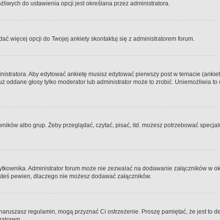
iwych do ustawienia opcji jest określana przez administratora.
dać więcej opcji do Twojej ankiety skontaktuj się z administratorem forum.
nistratora. Aby edytować ankietę musisz edytować pierwszy post w temacie (ankieta
y już oddane głosy tylko moderator lub administrator może to zrobić. Uniemożliwia
ków albo grup. Żeby przeglądać, czytać, pisać, itd. możesz potrzebować specjalny
ytkownika. Administrator forum może nie zezwalać na dodawanie załączników w o
 jesteś pewien, dlaczego nie możesz dodawać załączników.
e naruszasz regulamin, mogą przyznać Ci ostrzeżenie. Proszę pamiętać, że jest to d
tratorem.