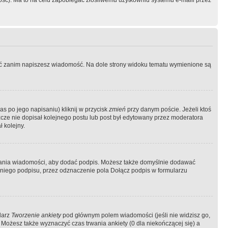
ość). Ma to na celu zapobiegać złośliwemu użytkowniu systemu e-maili przez
ować zanim napiszesz wiadomość. Na dole strony widoku tematu wymienione są
as po jego napisaniu) kliknij w przycisk
zmień
przy danym poście. Jeżeli ktoś
szcze nie dopisał kolejnego postu lub post był edytowany przez moderatora
 kolejny.
łania wiadomości, aby dodać podpis. Możesz także domyślnie dodawać
niego podpisu, przez odznaczenie pola Dołącz podpis w formularzu
larz
Tworzenie ankiety
pod głównym polem wiadomości (jeśli nie widzisz go,
 Możesz także wyznaczyć czas trwania ankiety (0 dla niekończącej się) a