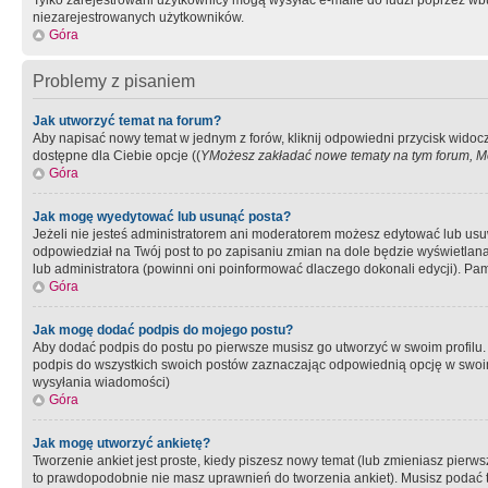
Tylko zarejestrowani użytkownicy mogą wysyłać e-maile do ludzi poprzez wbu
niezarejestrowanych użytkowników.
Góra
Problemy z pisaniem
Jak utworzyć temat na forum?
Aby napisać nowy temat w jednym z forów, kliknij odpowiedni przycisk widoc
dostępne dla Ciebie opcje ((
YMożesz zakładać nowe tematy na tym forum, Mo
Góra
Jak mogę wyedytować lub usunąć posta?
Jeżeli nie jesteś administratorem ani moderatorem możesz edytować lub usuwać
odpowiedział na Twój post to po zapisaniu zmian na dole będzie wyświetlana 
lub administratora (powinni oni poinformować dlaczego dokonali edycji). Pam
Góra
Jak mogę dodać podpis do mojego postu?
Aby dodać podpis do postu po pierwsze musisz go utworzyć w swoim profilu.
podpis do wszystkich swoich postów zaznaczając odpowiednią opcję w swoi
wysyłania wiadomości)
Góra
Jak mogę utworzyć ankietę?
Tworzenie ankiet jest proste, kiedy piszesz nowy temat (lub zmieniasz pier
to prawdopodobnie nie masz uprawnień do tworzenia ankiet). Musisz podać tyt