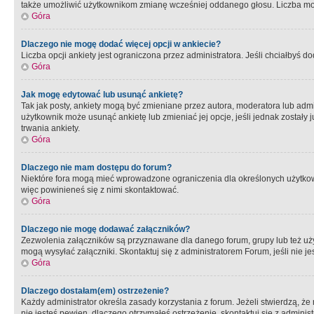
także umożliwić użytkownikom zmianę wcześniej oddanego głosu. Liczba możl
Góra
Dlaczego nie mogę dodać więcej opcji w ankiecie?
Liczba opcji ankiety jest ograniczona przez administratora. Jeśli chciałbyś do
Góra
Jak mogę edytować lub usunąć ankietę?
Tak jak posty, ankiety mogą być zmieniane przez autora, moderatora lub admi
użytkownik może usunąć ankietę lub zmieniać jej opcje, jeśli jednak został
trwania ankiety.
Góra
Dlaczego nie mam dostępu do forum?
Niektóre fora mogą mieć wprowadzone ograniczenia dla określonych użytkowni
więc powinieneś się z nimi skontaktować.
Góra
Dlaczego nie mogę dodawać załączników?
Zezwolenia załączników są przyznawane dla danego forum, grupy lub też uż
mogą wysyłać załączniki. Skontaktuj się z administratorem Forum, jeśli nie
Góra
Dlaczego dostałam(em) ostrzeżenie?
Każdy administrator określa zasady korzystania z forum. Jeżeli stwierdzą, ż
nie jesteś pewien, dlaczego otrzymałeś ostrzeżenie, skontaktuj sie z adminis