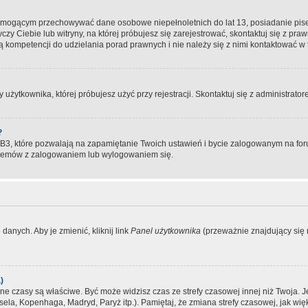
, mogącym przechowywać dane osobowe niepełnoletnich do lat 13, posiadanie pi
yczy Ciebie lub witryny, na której próbujesz się zarejestrować, skontaktuj się z pr
 kompetencji do udzielania porad prawnych i nie należy się z nimi kontaktować w te
użytkownika, której próbujesz użyć przy rejestracji. Skontaktuj się z administrat
?
, które pozwalają na zapamiętanie Twoich ustawień i bycie zalogowanym na forum
blemów z zalogowaniem lub wylogowaniem się.
danych. Aby je zmienić, kliknij link
Panel użytkownika
(przeważnie znajdujący się n
)
czasy są właściwe. Być może widzisz czas ze strefy czasowej innej niż Twoja. Jeże
sela, Kopenhaga, Madryd, Paryż itp.). Pamiętaj, że zmiana strefy czasowej, jak 