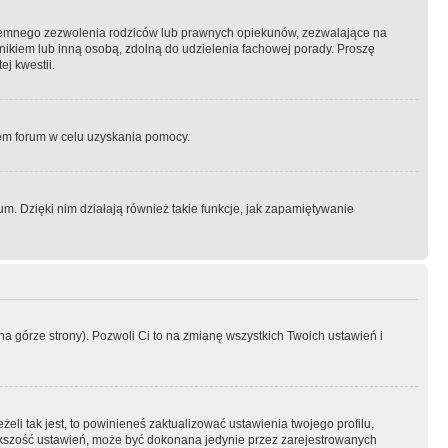
semnego zezwolenia rodziców lub prawnych opiekunów, zezwalające na
awnikiem lub inną osobą, zdolną do udzielenia fachowej porady. Proszę
j kwestii.
orem forum w celu uzyskania pomocy.
. Dzięki nim działają również takie funkcje, jak zapamiętywanie
a górze strony). Pozwoli Ci to na zmianę wszystkich Twoich ustawień i
li tak jest, to powinieneś zaktualizować ustawienia twojego profilu,
większość ustawień, może być dokonana jedynie przez zarejestrowanych