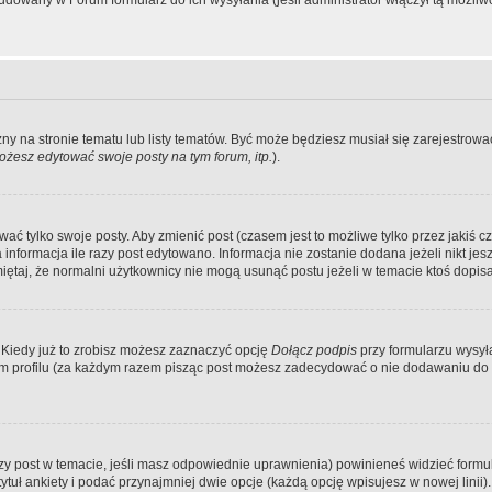
dowany w Forum formularz do ich wysyłania (jeśli administrator włączył tą możliw
zny na stronie tematu lub listy tematów. Być może będziesz musiał się zarejestr
żesz edytować swoje posty na tym forum, itp.
).
 tylko swoje posty. Aby zmienić post (czasem jest to możliwe tylko przez jakiś cz
informacja ile razy post edytowano. Informacja nie zostanie dodana jeżeli nikt je
iętaj, że normalni użytkownicy nie mogą usunąć postu jeżeli w temacie ktoś dopisał
 Kiedy już to zrobisz możesz zaznaczyć opcję
Dołącz podpis
przy formularzu wysy
m profilu (za każdym razem pisząc post możesz zadecydować o nie dodawaniu do 
wszy post w temacie, jeśli masz odpowiednie uprawnienia) powinieneś widzieć formu
uł ankiety i podać przynajmniej dwie opcje (każdą opcję wpisujesz w nowej linii).