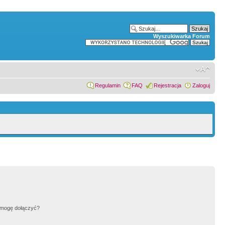
Wyszukiwarka Forum
Regulamin
FAQ
Rejestracja
Zaloguj
h mogę dołączyć?