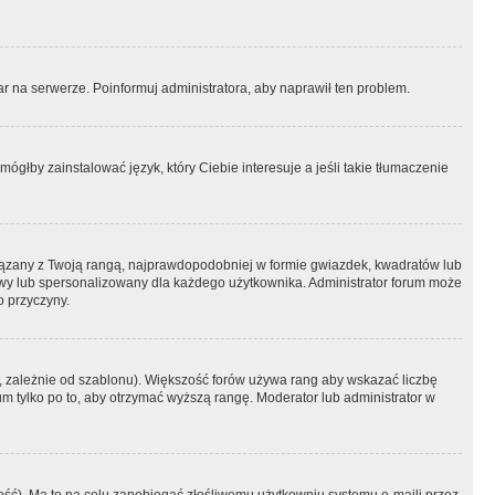
r na serwerze. Poinformuj administratora, aby naprawił ten problem.
ógłby zainstalować język, który Ciebie interesuje a jeśli takie tłumaczenie
iązany z Twoją rangą, najprawdopodobniej w formie gwiazdek, kwadratów lub
atowy lub spersonalizowany dla każdego użytkownika. Administrator forum może
o przyczyny.
, zależnie od szablonu). Większość forów używa rang aby wskazać liczbę
um tylko po to, aby otrzymać wyższą rangę. Moderator lub administrator w