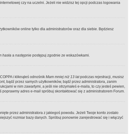
ternetowej czy na uczelni. Jeżeli nie widzisz tej opcji podczas logowania
tkowników online tylko dla administratorów oraz dla siebie. Będziesz
 hasła
a następnie postępuj zgodnie ze wskazówkami.
e COPPA i kliknąłeś odnośnik
Mam mniej niż 13 lat
podczas rejestracji, musisz
kont, bądź przez samych użytkowników, bądź przez administratora, zanim
cjami w nim zawartymi, a jeśli nie otrzymałeś e-maila, to czy jesteś pewien,
ś poprawmy adres e-mail spróbuj skontaktować się z administratorem Forum.
ięte przez administratora z jakiegoś powodu. Jeżeli Twoje konto zostało
iejszyć rozmiar bazy danych. Spróbuj ponownie zarejestrować się i włączyć