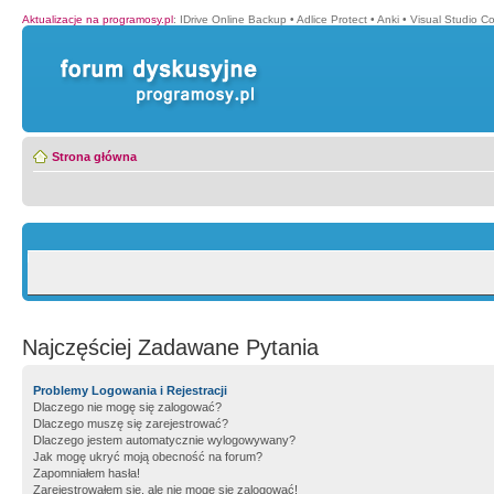
Aktualizacje na programosy.pl
:
IDrive Online Backup
•
Adlice Protect
•
Anki
•
Visual Studio C
Strona główna
Najczęściej Zadawane Pytania
Problemy Logowania i Rejestracji
Dlaczego nie mogę się zalogować?
Dlaczego muszę się zarejestrować?
Dlaczego jestem automatycznie wylogowywany?
Jak mogę ukryć moją obecność na forum?
Zapomniałem hasła!
Zarejestrowałem się, ale nie mogę się zalogować!