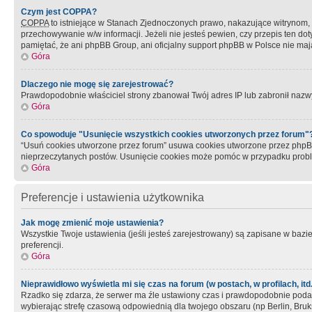
Czym jest COPPA?
COPPA
to istniejące w Stanach Zjednoczonych prawo, nakazujące witrynom
przechowywanie w/w informacji. Jeżeli nie jesteś pewien, czy przepis ten dot
pamiętać, że ani phpBB Group, ani oficjalny support phpBB w Polsce nie mają
Góra
Dlaczego nie mogę się zarejestrować?
Prawdopodobnie właściciel strony zbanował Twój adres IP lub zabronił nazwy 
Góra
Co spowoduje "Usunięcie wszystkich cookies utworzonych przez forum"
“Usuń cookies utworzone przez forum” usuwa cookies utworzone przez phpBB3
nieprzeczytanych postów. Usunięcie cookies może pomóc w przypadku pro
Góra
Preferencje i ustawienia użytkownika
Jak mogę zmienić moje ustawienia?
Wszystkie Twoje ustawienia (jeśli jesteś zarejestrowany) są zapisane w bazie 
preferencji.
Góra
Nieprawidłowo wyświetla mi się czas na forum (w postach, w profilach, itd.
Rzadko się zdarza, że serwer ma źle ustawiony czas i prawdopodobnie podane 
wybierając strefę czasową odpowiednią dla twojego obszaru (np Berlin, Bruk