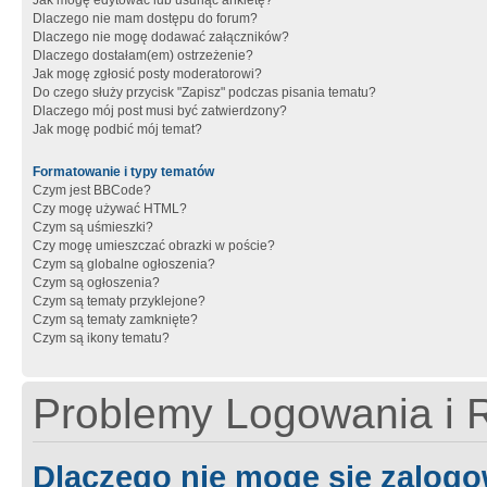
Jak mogę edytować lub usunąć ankietę?
Dlaczego nie mam dostępu do forum?
Dlaczego nie mogę dodawać załączników?
Dlaczego dostałam(em) ostrzeżenie?
Jak mogę zgłosić posty moderatorowi?
Do czego służy przycisk "Zapisz" podczas pisania tematu?
Dlaczego mój post musi być zatwierdzony?
Jak mogę podbić mój temat?
Formatowanie i typy tematów
Czym jest BBCode?
Czy mogę używać HTML?
Czym są uśmieszki?
Czy mogę umieszczać obrazki w poście?
Czym są globalne ogłoszenia?
Czym są ogłoszenia?
Czym są tematy przyklejone?
Czym są tematy zamknięte?
Czym są ikony tematu?
Problemy Logowania i R
Dlaczego nie mogę się zalog