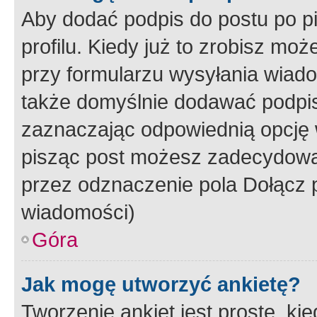
Aby dodać podpis do postu po 
profilu. Kiedy już to zrobisz m
przy formularzu wysyłania wiad
także domyślnie dodawać podpi
zaznaczając odpowiednią opcję 
pisząc post możesz zadecydowa
przez odznaczenie pola Dołącz 
wiadomości)
Góra
Jak mogę utworzyć ankietę?
Tworzenie ankiet jest proste, ki