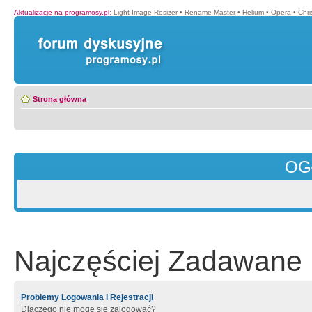
Aktualizacje na programosy.pl
:
Light Image Resizer
•
Rename Master
•
Helium
•
Opera
•
Chr
Strona główna
OG
Najczęściej Zadawane 
Problemy Logowania i Rejestracji
Dlaczego nie mogę się zalogować?