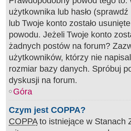
Prawdopodobny powód tego to:
użytkownika lub hasło (sprawdź e
lub Twoje konto zostało usunięte
powodu. Jeżeli Twoje konto zost
żadnych postów na forum? Zazw
użytkowników, którzy nie napisa
rozmiar bazy danych. Spróbuj po
dyskusji na forum.
Góra
Czym jest COPPA?
COPPA
to istniejące w Stanach