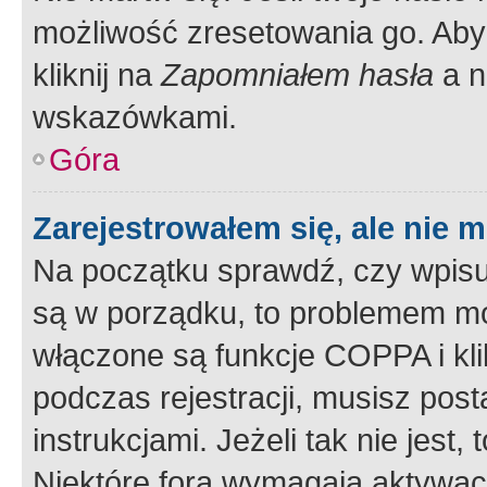
możliwość zresetowania go. Aby 
kliknij na
Zapomniałem hasła
a n
wskazówkami.
Góra
Zarejestrowałem się, ale nie 
Na początku sprawdź, czy wpisuj
są w porządku, to problemem mo
włączone są funkcje COPPA i kl
podczas rejestracji, musisz pos
instrukcjami. Jeżeli tak nie jes
Niektóre fora wymagają aktywac