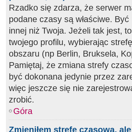
Rzadko się zdarza, że serwer m
podane czasy są właściwe. Być 
innej niż Twoja. Jeżeli tak jest,
twojego profilu, wybierając str
obszaru (np Berlin, Bruksela, Ko
Pamiętaj, że zmiana strefy czas
być dokonana jedynie przez zar
więc jeszcze się nie zarejestrow
zrobić.
Góra
Zmieniłem strefę czasową, ale