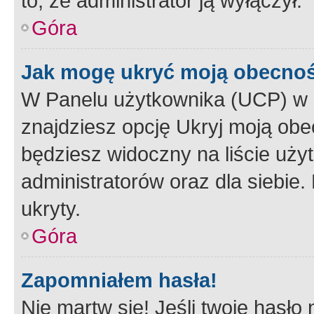
to, że administrator ją wyłączył.
Góra
Jak mogę ukryć moją obecno
W Panelu użytkownika (UCP) w 
znajdziesz opcję Ukryj moją obe
będziesz widoczny na liście użyt
administratorów oraz dla siebie.
ukryty.
Góra
Zapomniałem hasła!
Nie martw się! Jeśli twoje hasło