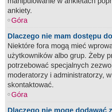
manipulowanie w ankietach popr
ankiety.
Góra
Dlaczego nie mam dostępu d
Niektóre fora mogą mieć wprowa
użytkowników albo grup. Żeby pr
potrzebować specjalnych zezwole
moderatorzy i administratorzy, w
skontaktować.
Góra
Dlaczego nie mogę dodawać 