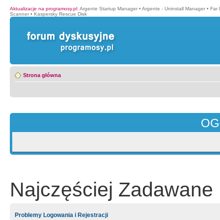
Aktualizacje na programosy.pl
:
Argente Startup Manager
•
Argente - Uninstall Manager
•
Far
Scanner
•
Kaspersky Rescue Disk
Strona główna
OG
Najczęściej Zadawane 
Problemy Logowania i Rejestracji