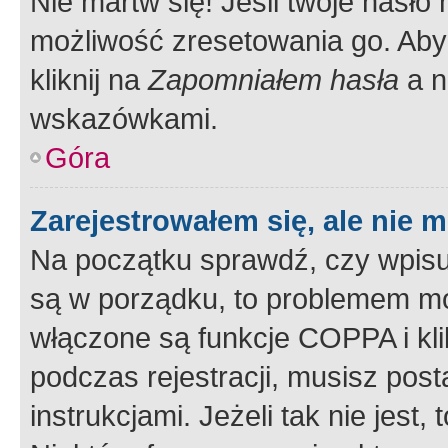
Nie martw się! Jeśli twoje hasło
możliwość zresetowania go. Aby 
kliknij na
Zapomniałem hasła
a n
wskazówkami.
Góra
Zarejestrowałem się, ale nie 
Na początku sprawdź, czy wpisuj
są w porządku, to problemem mo
włączone są funkcje COPPA i kl
podczas rejestracji, musisz pos
instrukcjami. Jeżeli tak nie jes