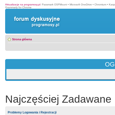
Aktualizacje na programosy.pl
:
Passmark OSFMount
•
Microsoft OneDrive
•
Chromium
•
Kasp
Grammarly for Chrome
Strona główna
OG
Najczęściej Zadawane 
Problemy Logowania i Rejestracji