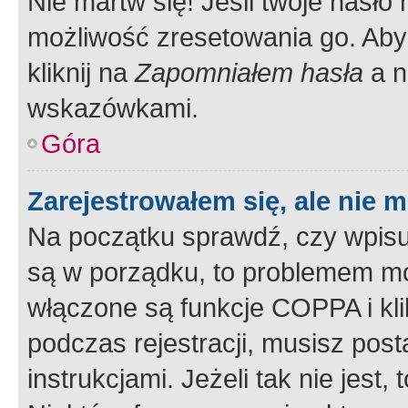
Nie martw się! Jeśli twoje hasło
możliwość zresetowania go. Aby 
kliknij na
Zapomniałem hasła
a n
wskazówkami.
Góra
Zarejestrowałem się, ale nie 
Na początku sprawdź, czy wpisuj
są w porządku, to problemem mo
włączone są funkcje COPPA i kl
podczas rejestracji, musisz pos
instrukcjami. Jeżeli tak nie jes