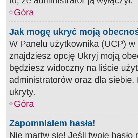
to, że administrator ją wyłączył.
Góra
Jak mogę ukryć moją obecno
W Panelu użytkownika (UCP) w 
znajdziesz opcję Ukryj moją obe
będziesz widoczny na liście użyt
administratorów oraz dla siebie.
ukryty.
Góra
Zapomniałem hasła!
Nie martw się! Jeśli twoje hasło