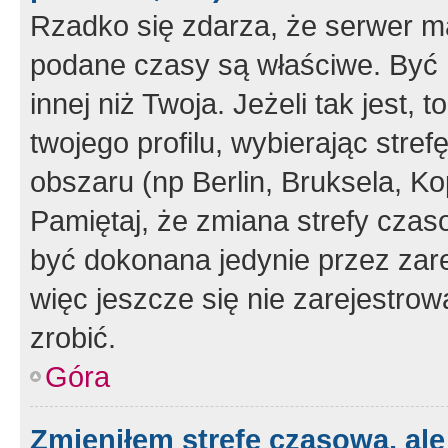
Rzadko się zdarza, że serwer m
podane czasy są właściwe. Być 
innej niż Twoja. Jeżeli tak jest,
twojego profilu, wybierając str
obszaru (np Berlin, Bruksela, Ko
Pamiętaj, że zmiana strefy czas
być dokonana jedynie przez zar
więc jeszcze się nie zarejestrow
zrobić.
Góra
Zmieniłem strefę czasową, ale