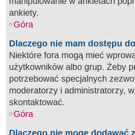
manipulowanie w ankietach popr
ankiety.
Góra
Dlaczego nie mam dostępu d
Niektóre fora mogą mieć wprowa
użytkowników albo grup. Żeby pr
potrzebować specjalnych zezwole
moderatorzy i administratorzy, w
skontaktować.
Góra
Dlaczego nie mogę dodawać 