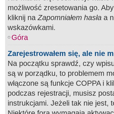
możliwość zresetowania go. Aby 
kliknij na
Zapomniałem hasła
a n
wskazówkami.
Góra
Zarejestrowałem się, ale nie 
Na początku sprawdź, czy wpisuj
są w porządku, to problemem mo
włączone są funkcje COPPA i kl
podczas rejestracji, musisz pos
instrukcjami. Jeżeli tak nie jes
Niektóre fora wymagają aktywac