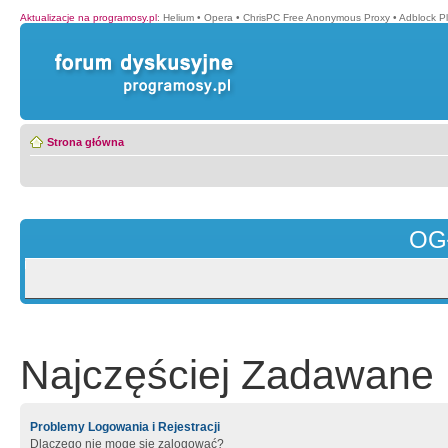
Aktualizacje na programosy.pl
:
Helium
•
Opera
•
ChrisPC Free Anonymous Proxy
•
Adblock P
Strona główna
OG
Najczęściej Zadawane 
Problemy Logowania i Rejestracji
Dlaczego nie mogę się zalogować?