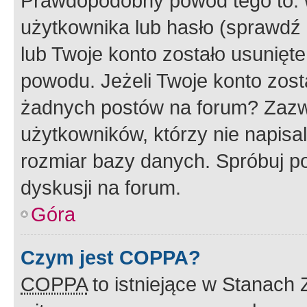
Prawdopodobny powód tego to:
użytkownika lub hasło (sprawdź e
lub Twoje konto zostało usunięte
powodu. Jeżeli Twoje konto zost
żadnych postów na forum? Zazw
użytkowników, którzy nie napisa
rozmiar bazy danych. Spróbuj po
dyskusji na forum.
Góra
Czym jest COPPA?
COPPA
to istniejące w Stanach