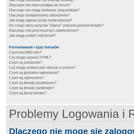
Jak mogę edytować lub usunąć ankietę?
Dlaczego nie mam dostępu do forum?
Dlaczego nie mogę dodawać załączników?
Dlaczego dostałam(em) ostrzeżenie?
Jak mogę zgłosić posty moderatorowi?
Do czego służy przycisk "Zapisz" podczas pisania tematu?
Dlaczego mój post musi być zatwierdzony?
Jak mogę podbić mój temat?
Formatowanie i typy tematów
Czym jest BBCode?
Czy mogę używać HTML?
Czym są uśmieszki?
Czy mogę umieszczać obrazki w poście?
Czym są globalne ogłoszenia?
Czym są ogłoszenia?
Czym są tematy przyklejone?
Czym są tematy zamknięte?
Czym są ikony tematu?
Problemy Logowania i R
Dlaczego nie mogę się zalog