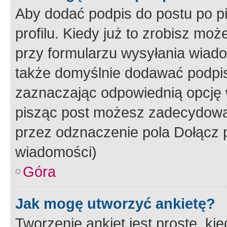
Aby dodać podpis do postu po 
profilu. Kiedy już to zrobisz m
przy formularzu wysyłania wiad
także domyślnie dodawać podpi
zaznaczając odpowiednią opcję 
pisząc post możesz zadecydowa
przez odznaczenie pola Dołącz 
wiadomości)
Góra
Jak mogę utworzyć ankietę?
Tworzenie ankiet jest proste, ki