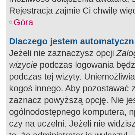
Rejestracja zajmie Ci chwilę wi
Góra
Dlaczego jestem automatycz
Jeżeli nie zaznaczysz opcji
Zalo
wizycie
podczas logowania będzi
podczas tej wizyty. Uniemożliwi
kogoś innego. Aby pozostawać 
zaznacz powyższą opcję. Nie jes
ogólnodostępnego komputera, np.
czy na uczelni. Jeżeli nie widzi