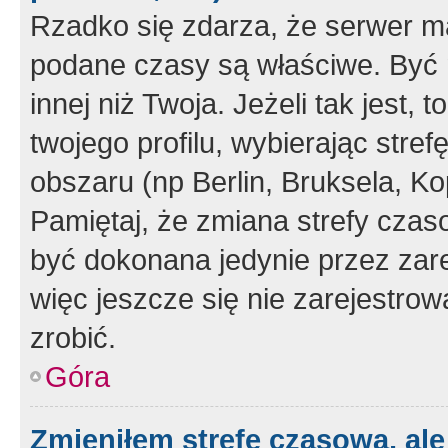
Rzadko się zdarza, że serwer m
podane czasy są właściwe. Być 
innej niż Twoja. Jeżeli tak jest,
twojego profilu, wybierając str
obszaru (np Berlin, Bruksela, Ko
Pamiętaj, że zmiana strefy czas
być dokonana jedynie przez zar
więc jeszcze się nie zarejestrow
zrobić.
Góra
Zmieniłem strefę czasową, ale