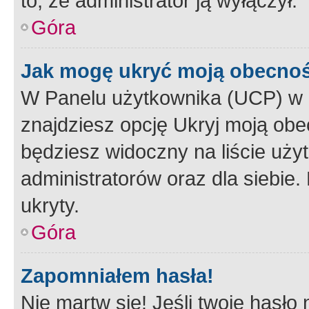
to, że administrator ją wyłączył.
Góra
Jak mogę ukryć moją obecno
W Panelu użytkownika (UCP) w 
znajdziesz opcję Ukryj moją obe
będziesz widoczny na liście użyt
administratorów oraz dla siebie.
ukryty.
Góra
Zapomniałem hasła!
Nie martw się! Jeśli twoje hasło