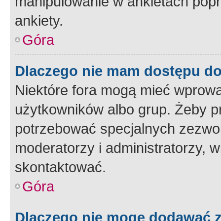
manipulowanie w ankietach popr
ankiety.
Góra
Dlaczego nie mam dostępu d
Niektóre fora mogą mieć wprowa
użytkowników albo grup. Żeby pr
potrzebować specjalnych zezwole
moderatorzy i administratorzy, w
skontaktować.
Góra
Dlaczego nie mogę dodawać 