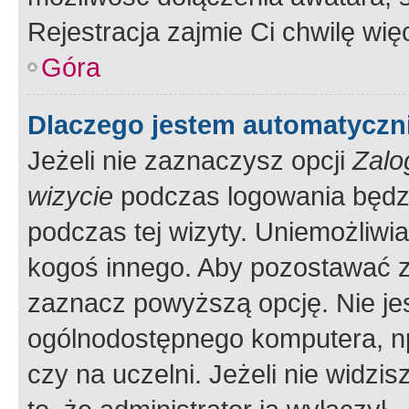
Rejestracja zajmie Ci chwilę wi
Góra
Dlaczego jestem automatycz
Jeżeli nie zaznaczysz opcji
Zalo
wizycie
podczas logowania będzi
podczas tej wizyty. Uniemożliwi
kogoś innego. Aby pozostawać 
zaznacz powyższą opcję. Nie jes
ogólnodostępnego komputera, np.
czy na uczelni. Jeżeli nie widzi