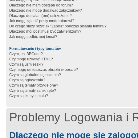
Jak mogę edytować lub usunąć ankietę?
Dlaczego nie mam dostępu do forum?
Dlaczego nie mogę dodawać załączników?
Dlaczego dostałam(em) ostrzeżenie?
Jak mogę zgłosić posty moderatorowi?
Do czego służy przycisk "Zapisz" podczas pisania tematu?
Dlaczego mój post musi być zatwierdzony?
Jak mogę podbić mój temat?
Formatowanie i typy tematów
Czym jest BBCode?
Czy mogę używać HTML?
Czym są uśmieszki?
Czy mogę umieszczać obrazki w poście?
Czym są globalne ogłoszenia?
Czym są ogłoszenia?
Czym są tematy przyklejone?
Czym są tematy zamknięte?
Czym są ikony tematu?
Problemy Logowania i R
Dlaczego nie mogę się zalog