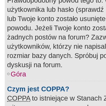
Prawdopodobny powód tego to:
użytkownika lub hasło (sprawdź e
lub Twoje konto zostało usunięte
powodu. Jeżeli Twoje konto zost
żadnych postów na forum? Zazw
użytkowników, którzy nie napisa
rozmiar bazy danych. Spróbuj po
dyskusji na forum.
Góra
Czym jest COPPA?
COPPA
to istniejące w Stanach