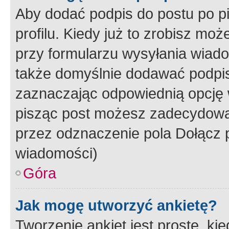
Aby dodać podpis do postu po 
profilu. Kiedy już to zrobisz m
przy formularzu wysyłania wiad
także domyślnie dodawać podpi
zaznaczając odpowiednią opcję 
pisząc post możesz zadecydowa
przez odznaczenie pola Dołącz 
wiadomości)
Góra
Jak mogę utworzyć ankietę?
Tworzenie ankiet jest proste, ki