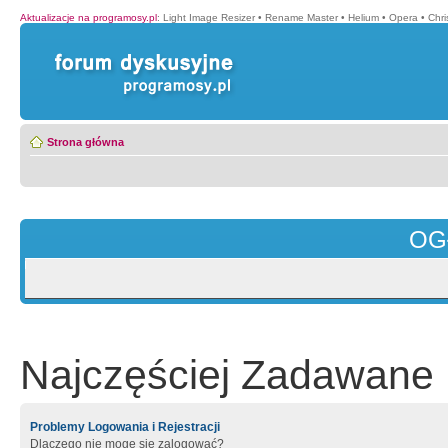
Aktualizacje na programosy.pl
:
Light Image Resizer
•
Rename Master
•
Helium
•
Opera
•
Chr
Strona główna
OG
Najczęściej Zadawane 
Problemy Logowania i Rejestracji
Dlaczego nie mogę się zalogować?