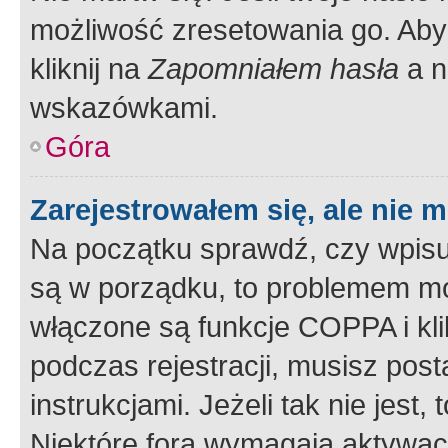
możliwość zresetowania go. Aby 
kliknij na
Zapomniałem hasła
a n
wskazówkami.
Góra
Zarejestrowałem się, ale nie 
Na początku sprawdź, czy wpisuj
są w porządku, to problemem mo
włączone są funkcje COPPA i kl
podczas rejestracji, musisz pos
instrukcjami. Jeżeli tak nie jes
Niektóre fora wymagają aktywac