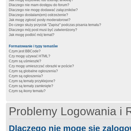
Jak mogę edytować lub usunąć ankietę?
Dlaczego nie mam dostępu do forum?
Dlaczego nie mogę dodawać załączników?
Dlaczego dostałam(em) ostrzeżenie?
Jak mogę zgłosić posty moderatorowi?
Do czego służy przycisk "Zapisz" podczas pisania tematu?
Dlaczego mój post musi być zatwierdzony?
Jak mogę podbić mój temat?
Formatowanie i typy tematów
Czym jest BBCode?
Czy mogę używać HTML?
Czym są uśmieszki?
Czy mogę umieszczać obrazki w poście?
Czym są globalne ogłoszenia?
Czym są ogłoszenia?
Czym są tematy przyklejone?
Czym są tematy zamknięte?
Czym są ikony tematu?
Problemy Logowania i R
Dlaczego nie mogę się zalog