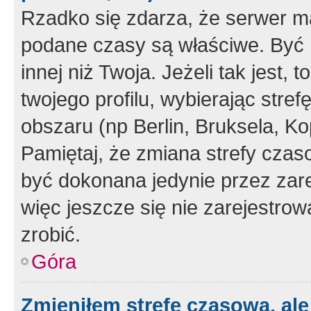
Rzadko się zdarza, że serwer m
podane czasy są właściwe. Być 
innej niż Twoja. Jeżeli tak jest,
twojego profilu, wybierając str
obszaru (np Berlin, Bruksela, Ko
Pamiętaj, że zmiana strefy czas
być dokonana jedynie przez zar
więc jeszcze się nie zarejestrow
zrobić.
Góra
Zmieniłem strefę czasową, ale