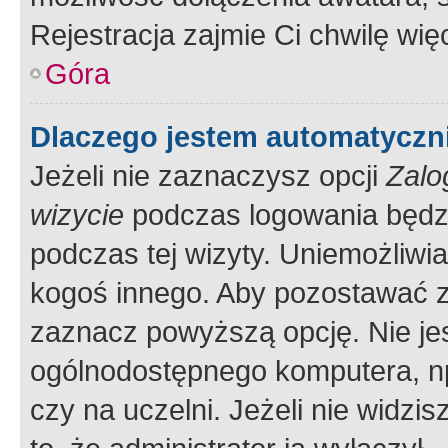
Rejestracja zajmie Ci chwilę wi
Góra
Dlaczego jestem automatycz
Jeżeli nie zaznaczysz opcji
Zalo
wizycie
podczas logowania będzi
podczas tej wizyty. Uniemożliwi
kogoś innego. Aby pozostawać 
zaznacz powyższą opcję. Nie jes
ogólnodostępnego komputera, np.
czy na uczelni. Jeżeli nie widzi