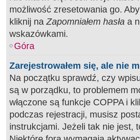
możliwość zresetowania go. Aby 
kliknij na
Zapomniałem hasła
a n
wskazówkami.
Góra
Zarejestrowałem się, ale nie 
Na początku sprawdź, czy wpisuj
są w porządku, to problemem mo
włączone są funkcje COPPA i kl
podczas rejestracji, musisz pos
instrukcjami. Jeżeli tak nie jes
Niektóre fora wymagają aktywac