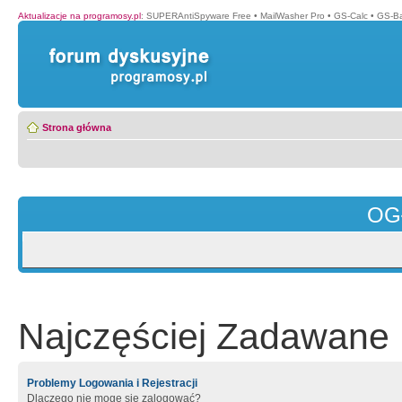
Aktualizacje na programosy.pl
:
SUPERAntiSpyware Free
•
MailWasher Pro
•
GS-Calc
•
GS-B
Strona główna
OG
Najczęściej Zadawane 
Problemy Logowania i Rejestracji
Dlaczego nie mogę się zalogować?