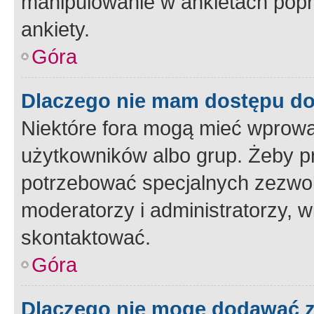
manipulowanie w ankietach popr
ankiety.
Góra
Dlaczego nie mam dostępu d
Niektóre fora mogą mieć wprowa
użytkowników albo grup. Żeby pr
potrzebować specjalnych zezwole
moderatorzy i administratorzy, w
skontaktować.
Góra
Dlaczego nie mogę dodawać 