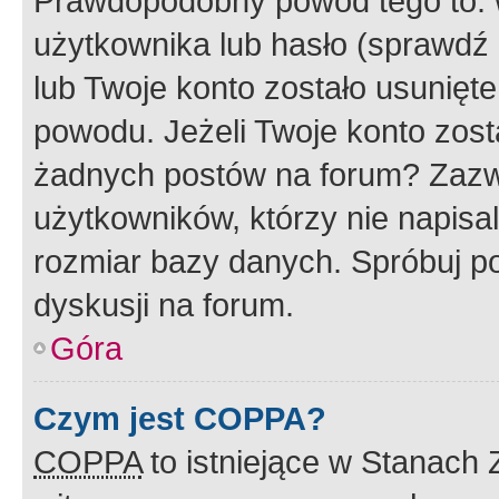
Prawdopodobny powód tego to:
użytkownika lub hasło (sprawdź e
lub Twoje konto zostało usunięte
powodu. Jeżeli Twoje konto zost
żadnych postów na forum? Zazw
użytkowników, którzy nie napisa
rozmiar bazy danych. Spróbuj po
dyskusji na forum.
Góra
Czym jest COPPA?
COPPA
to istniejące w Stanach