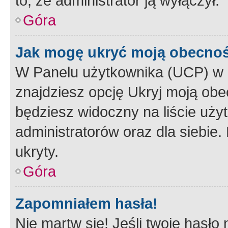
to, że administrator ją wyłączył.
Góra
Jak mogę ukryć moją obecno
W Panelu użytkownika (UCP) w 
znajdziesz opcję Ukryj moją obe
będziesz widoczny na liście użyt
administratorów oraz dla siebie.
ukryty.
Góra
Zapomniałem hasła!
Nie martw się! Jeśli twoje hasło