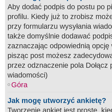
Aby dodać podpis do postu po 
profilu. Kiedy już to zrobisz m
przy formularzu wysyłania wiad
także domyślnie dodawać podpi
zaznaczając odpowiednią opcję 
pisząc post możesz zadecydowa
przez odznaczenie pola Dołącz 
wiadomości)
Góra
Jak mogę utworzyć ankietę?
Tworzenie ankiet jest proste, ki