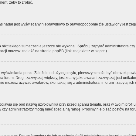
ment, żeby to zrobić.
zas nadal jest wyświetlany nieprawdłowo to prawdopodobnie źle ustawiony jest zega
ikt takiego tłumaczenia jeszcze nie wykonał. Spróbuj zapytać administratora czy m
acji możesz znaleźć na stronie phpBB (link znajdziesz w stopce).
 wyświetlania postu. Zależnie od użytego stylu, pierwszym może być obrazek pow
 na forum. Drugi, zazwyczaj większy, jest znany jako awatar i zazwyczaj jest unik
ie możesz używać awatarów, skontaktuj się z administratorami forum i zapytaj ich 
pojawia się pod nazwą użytkownika przy przeglądaniu tematu, oraz w twoim profilu
zy czy administratorzy mogą mieć specjalną rangę. Prosimy nie pisać postów na for