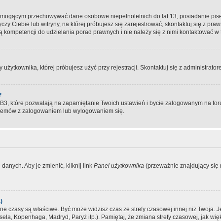
, mogącym przechowywać dane osobowe niepełnoletnich do lat 13, posiadanie pi
yczy Ciebie lub witryny, na której próbujesz się zarejestrować, skontaktuj się z pr
 kompetencji do udzielania porad prawnych i nie należy się z nimi kontaktować w te
użytkownika, której próbujesz użyć przy rejestracji. Skontaktuj się z administrat
?
, które pozwalają na zapamiętanie Twoich ustawień i bycie zalogowanym na forum
blemów z zalogowaniem lub wylogowaniem się.
danych. Aby je zmienić, kliknij link
Panel użytkownika
(przeważnie znajdujący się n
)
czasy są właściwe. Być może widzisz czas ze strefy czasowej innej niż Twoja. Jeże
sela, Kopenhaga, Madryd, Paryż itp.). Pamiętaj, że zmiana strefy czasowej, jak 