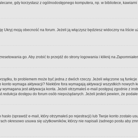
ecane, gdy korzystasz z ogólnodostępnego komputera, np. w bibliotece, kawiarni in
Ukryj moją obecność na forum. Jeżeli ją włączysz będziesz widoczny na liście uży
resetowania go. Aby zrobić to przejdź do strony logowania i kliknij na
Zapomniałem
porządku, to problemem może być jedna z dwóch rzeczy. Jeżeli włączone są funkcj
twoje konto wymaga aktywacji? Niektóre fora wymagają aktywacji wszystkich nowych 
wymagana jest aktywacja konta. Jeżeli otrzymałeś e-mail postępuj zgodnie z instruk
st
redukcja
dostępu do forum osób niepożądanych. Jeżeli jesteś pewien, że podałe
o (sprawdź e-mail, który otrzymałeś po rejestracji) lub Twoje konto zostało usun
rach okresowo usuwa się użytkowników, którzy nie napisali żadnego postu aby zmn