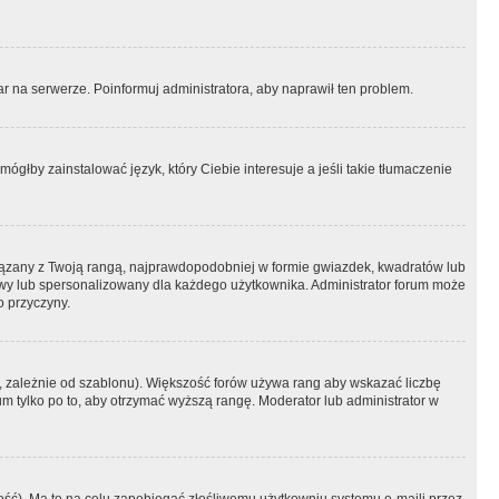
r na serwerze. Poinformuj administratora, aby naprawił ten problem.
ógłby zainstalować język, który Ciebie interesuje a jeśli takie tłumaczenie
iązany z Twoją rangą, najprawdopodobniej w formie gwiazdek, kwadratów lub
atowy lub spersonalizowany dla każdego użytkownika. Administrator forum może
o przyczyny.
, zależnie od szablonu). Większość forów używa rang aby wskazać liczbę
um tylko po to, aby otrzymać wyższą rangę. Moderator lub administrator w