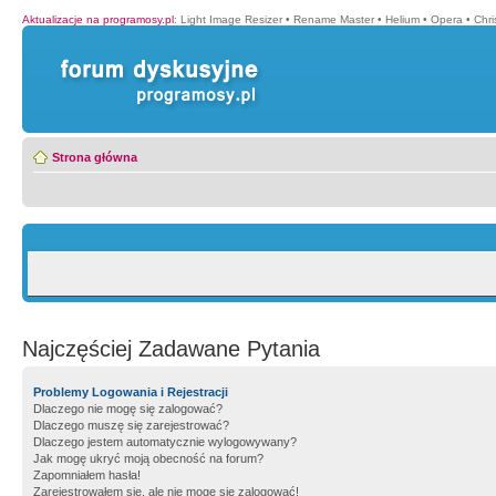
Aktualizacje na programosy.pl
:
Light Image Resizer
•
Rename Master
•
Helium
•
Opera
•
Chr
Strona główna
Najczęściej Zadawane Pytania
Problemy Logowania i Rejestracji
Dlaczego nie mogę się zalogować?
Dlaczego muszę się zarejestrować?
Dlaczego jestem automatycznie wylogowywany?
Jak mogę ukryć moją obecność na forum?
Zapomniałem hasła!
Zarejestrowałem się, ale nie mogę się zalogować!