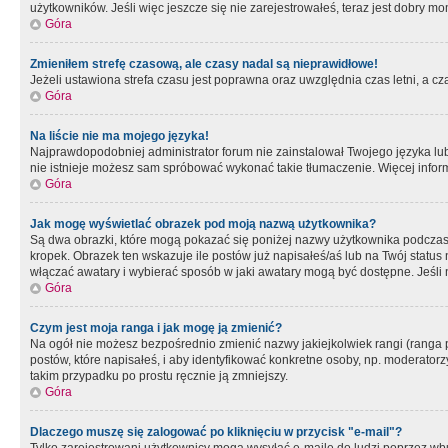
użytkowników. Jeśli więc jeszcze się nie zarejestrowałeś, teraz jest dobry mo
Góra
Zmieniłem strefę czasową, ale czasy nadal są nieprawidłowe!
Jeżeli ustawiona strefa czasu jest poprawna oraz uwzględnia czas letni, a c
Góra
Na liście nie ma mojego języka!
Najprawdopodobniej administrator forum nie zainstalował Twojego języka lub n
nie istnieje możesz sam spróbować wykonać takie tłumaczenie. Więcej inform
Góra
Jak mogę wyświetlać obrazek pod moją nazwą użytkownika?
Są dwa obrazki, które mogą pokazać się poniżej nazwy użytkownika podczas
kropek. Obrazek ten wskazuje ile postów już napisałeś/aś lub na Twój status
włączać awatary i wybierać sposób w jaki awatary mogą być dostępne. Jeśli n
Góra
Czym jest moja ranga i jak mogę ją zmienić?
Na ogół nie możesz bezpośrednio zmienić nazwy jakiejkolwiek rangi (ranga 
postów, które napisałeś, i aby identyfikować konkretne osoby, np. moderator
takim przypadku po prostu ręcznie ją zmniejszy.
Góra
Dlaczego muszę się zalogować po kliknięciu w przycisk "e-mail"?