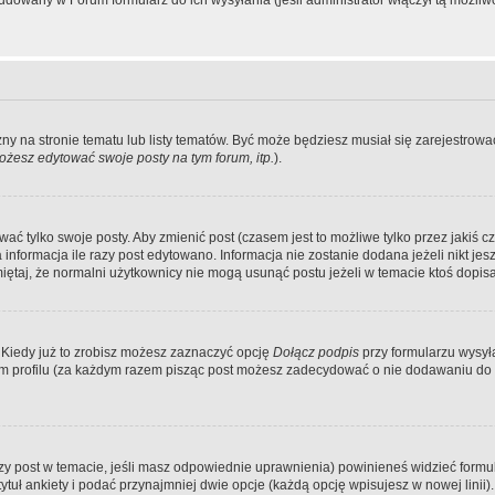
dowany w Forum formularz do ich wysyłania (jeśli administrator włączył tą możliw
zny na stronie tematu lub listy tematów. Być może będziesz musiał się zarejestr
żesz edytować swoje posty na tym forum, itp.
).
 tylko swoje posty. Aby zmienić post (czasem jest to możliwe tylko przez jakiś cz
informacja ile razy post edytowano. Informacja nie zostanie dodana jeżeli nikt je
iętaj, że normalni użytkownicy nie mogą usunąć postu jeżeli w temacie ktoś dopisał
 Kiedy już to zrobisz możesz zaznaczyć opcję
Dołącz podpis
przy formularzu wysy
m profilu (za każdym razem pisząc post możesz zadecydować o nie dodawaniu do 
wszy post w temacie, jeśli masz odpowiednie uprawnienia) powinieneś widzieć formu
uł ankiety i podać przynajmniej dwie opcje (każdą opcję wpisujesz w nowej linii).