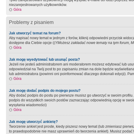
Tylko zarejestrowani użytkownicy mogą wysyłać e-maile do ludzi poprzez wbu
niezarejestrowanych użytkowników.
Góra
Problemy z pisaniem
Jak utworzyć temat na forum?
Aby napisać nowy temat w jednym z forów, kliknij odpowiedni przycisk widoc
dostępne dla Ciebie opcje ((
YMożesz zakładać nowe tematy na tym forum, Mo
Góra
Jak mogę wyedytować lub usunąć posta?
Jeżeli nie jesteś administratorem ani moderatorem możesz edytować lub usuwać
odpowiedział na Twój post to po zapisaniu zmian na dole będzie wyświetlana 
lub administratora (powinni oni poinformować dlaczego dokonali edycji). Pam
Góra
Jak mogę dodać podpis do mojego postu?
Aby dodać podpis do postu po pierwsze musisz go utworzyć w swoim profilu.
podpis do wszystkich swoich postów zaznaczając odpowiednią opcję w swoi
wysyłania wiadomości)
Góra
Jak mogę utworzyć ankietę?
Tworzenie ankiet jest proste, kiedy piszesz nowy temat (lub zmieniasz pier
to prawdopodobnie nie masz uprawnień do tworzenia ankiet). Musisz podać tyt