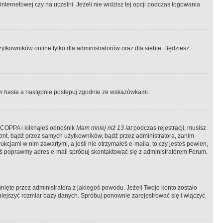
ternetowej czy na uczelni. Jeżeli nie widzisz tej opcji podczas logowania
tkowników online tylko dla administratorów oraz dla siebie. Będziesz
 hasła
a następnie postępuj zgodnie ze wskazówkami.
e COPPA i kliknąłeś odnośnik
Mam mniej niż 13 lat
podczas rejestracji, musisz
kont, bądź przez samych użytkowników, bądź przez administratora, zanim
cjami w nim zawartymi, a jeśli nie otrzymałeś e-maila, to czy jesteś pewien,
ś poprawmy adres e-mail spróbuj skontaktować się z administratorem Forum.
ięte przez administratora z jakiegoś powodu. Jeżeli Twoje konto zostało
iejszyć rozmiar bazy danych. Spróbuj ponownie zarejestrować się i włączyć