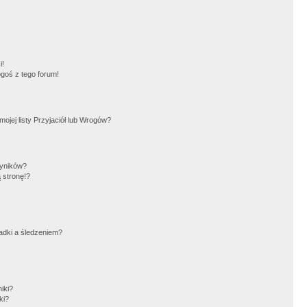
!
i!
goś z tego forum!
jej listy Przyjaciół lub Wrogów?
wyników?
 stronę!?
adki a śledzeniem?
iki?
ki?