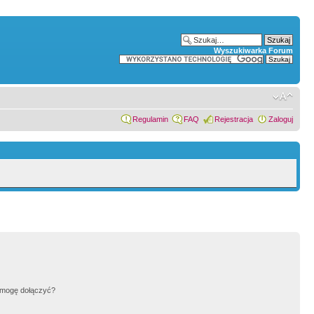
Wyszukiwarka Forum
Regulamin
FAQ
Rejestracja
Zaloguj
h mogę dołączyć?