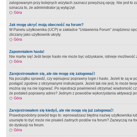
zalogowanym przy kolejnych wizytach zaznacz powyższą opcję. Nie jest to zal
oznacza to, że administrator ją wyłączył.
Góra
Jak mogę ukryć moją obecność na forum?
W Panelu użytkownika (UCP) w zakładce “Ustawienia Forum” znajdziesz opcję 
zliczany jako użytkownik ukryty.
Góra
Zapomniałem hasła!
Nie martw się! Jeśli twoje hasło nie może byc odzyskane, istnieje możliwość z
Góra
Zarejestrowałem się, ale nie mogę się zalogować!
Na początku sprawdź, czy wpisujesz poprawny login i hasło. Jeżeli te są w 
postąpić zgodnie z otrzymanymi instrukcjami. Jeżeli tak nie jest, to może 
można się na nie logować. Po rejestracji powinieneś otrzymać wiadomość czy 
że podałeś poprawny adres? Jednym z powodów wykorzystania aktywacji je
Góra
Zarejestrowałem się kiedyś, ale nie mogę się już zalogować!
Prawdopodobny powód tego to: wprowadzasz błędna nazwę użytkownika lub hasł
usunięte to być może nie pisałeś żadnych postów na forum? Zazwyczaj na fo
do dyskusji na forum.
Góra