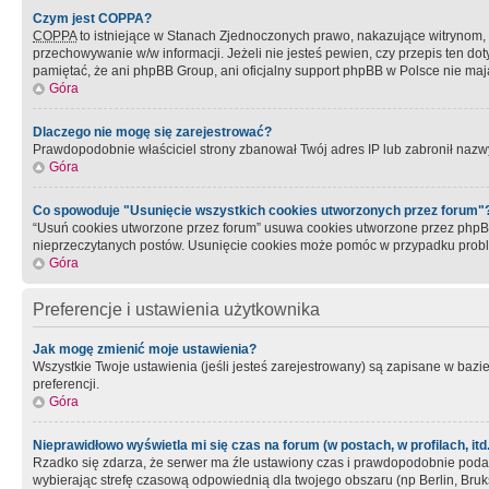
Czym jest COPPA?
COPPA
to istniejące w Stanach Zjednoczonych prawo, nakazujące witrynom
przechowywanie w/w informacji. Jeżeli nie jesteś pewien, czy przepis ten dot
pamiętać, że ani phpBB Group, ani oficjalny support phpBB w Polsce nie mają
Góra
Dlaczego nie mogę się zarejestrować?
Prawdopodobnie właściciel strony zbanował Twój adres IP lub zabronił nazwy 
Góra
Co spowoduje "Usunięcie wszystkich cookies utworzonych przez forum"
“Usuń cookies utworzone przez forum” usuwa cookies utworzone przez phpBB3
nieprzeczytanych postów. Usunięcie cookies może pomóc w przypadku pro
Góra
Preferencje i ustawienia użytkownika
Jak mogę zmienić moje ustawienia?
Wszystkie Twoje ustawienia (jeśli jesteś zarejestrowany) są zapisane w bazie 
preferencji.
Góra
Nieprawidłowo wyświetla mi się czas na forum (w postach, w profilach, itd.
Rzadko się zdarza, że serwer ma źle ustawiony czas i prawdopodobnie podane 
wybierając strefę czasową odpowiednią dla twojego obszaru (np Berlin, Bruk