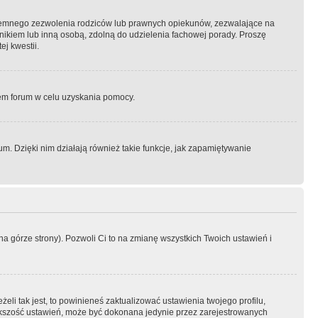
semnego zezwolenia rodziców lub prawnych opiekunów, zezwalające na
awnikiem lub inną osobą, zdolną do udzielenia fachowej porady. Proszę
j kwestii.
orem forum w celu uzyskania pomocy.
. Dzięki nim działają również takie funkcje, jak zapamiętywanie
a górze strony). Pozwoli Ci to na zmianę wszystkich Twoich ustawień i
li tak jest, to powinieneś zaktualizować ustawienia twojego profilu,
większość ustawień, może być dokonana jedynie przez zarejestrowanych