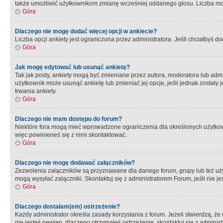
także umożliwić użytkownikom zmianę wcześniej oddanego głosu. Liczba możl
Góra
Dlaczego nie mogę dodać więcej opcji w ankiecie?
Liczba opcji ankiety jest ograniczona przez administratora. Jeśli chciałbyś do
Góra
Jak mogę edytować lub usunąć ankietę?
Tak jak posty, ankiety mogą być zmieniane przez autora, moderatora lub admi
użytkownik może usunąć ankietę lub zmieniać jej opcje, jeśli jednak został
trwania ankiety.
Góra
Dlaczego nie mam dostępu do forum?
Niektóre fora mogą mieć wprowadzone ograniczenia dla określonych użytkowni
więc powinieneś się z nimi skontaktować.
Góra
Dlaczego nie mogę dodawać załączników?
Zezwolenia załączników są przyznawane dla danego forum, grupy lub też uż
mogą wysyłać załączniki. Skontaktuj się z administratorem Forum, jeśli nie
Góra
Dlaczego dostałam(em) ostrzeżenie?
Każdy administrator określa zasady korzystania z forum. Jeżeli stwierdzą, ż
nie jesteś pewien, dlaczego otrzymałeś ostrzeżenie, skontaktuj sie z adminis