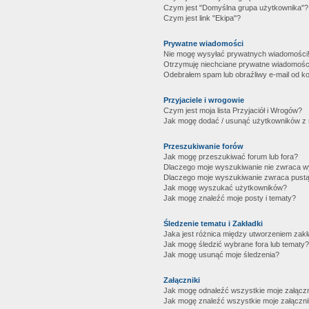
Czym jest "Domyślna grupa użytkownika"?
Czym jest link "Ekipa"?
Prywatne wiadomości
Nie mogę wysyłać prywatnych wiadomości
Otrzymuję niechciane prywatne wiadomośc
Odebrałem spam lub obraźliwy e-mail od ko
Przyjaciele i wrogowie
Czym jest moja lista Przyjaciół i Wrogów?
Jak mogę dodać / usunąć użytkowników z mo
Przeszukiwanie forów
Jak mogę przeszukiwać forum lub fora?
Dlaczego moje wyszukiwanie nie zwraca 
Dlaczego moje wyszukiwanie zwraca pustą
Jak mogę wyszukać użytkowników?
Jak mogę znaleźć moje posty i tematy?
Śledzenie tematu i Zakładki
Jaka jest różnica między utworzeniem zakł
Jak mogę śledzić wybrane fora lub tematy?
Jak mogę usunąć moje śledzenia?
Załączniki
Jak mogę odnaleźć wszystkie moje załączn
Jak mogę znaleźć wszystkie moje załączni