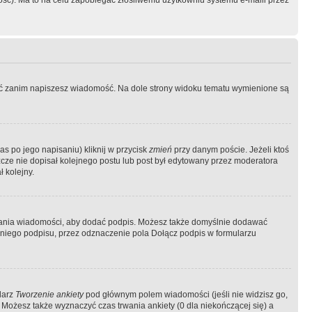
ość). Ma to na celu zapobiegać złośliwemu użytkowniu systemu e-maili przez
ować zanim napiszesz wiadomość. Na dole strony widoku tematu wymienione są
as po jego napisaniu) kliknij w przycisk
zmień
przy danym poście. Jeżeli ktoś
szcze nie dopisał kolejnego postu lub post był edytowany przez moderatora
 kolejny.
łania wiadomości, aby dodać podpis. Możesz także domyślnie dodawać
niego podpisu, przez odznaczenie pola Dołącz podpis w formularzu
larz
Tworzenie ankiety
pod głównym polem wiadomości (jeśli nie widzisz go,
 Możesz także wyznaczyć czas trwania ankiety (0 dla niekończącej się) a