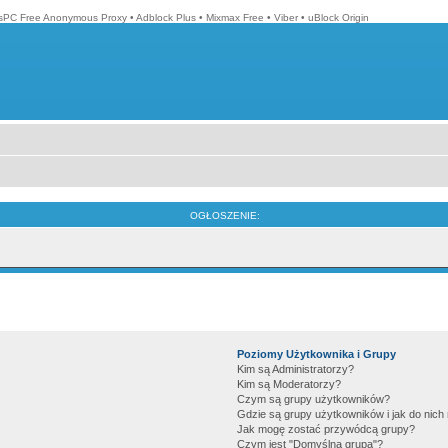
isPC Free Anonymous Proxy
•
Adblock Plus
•
Mixmax Free
•
Viber
•
uBlock Origin
OGŁOSZENIE:
Poziomy Użytkownika i Grupy
Kim są Administratorzy?
Kim są Moderatorzy?
Czym są grupy użytkowników?
Gdzie są grupy użytkowników i jak do nic
Jak mogę zostać przywódcą grupy?
Czym jest "Domyślna grupa"?