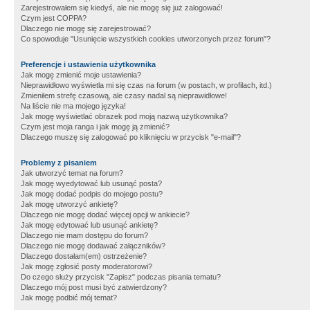
Zarejestrowałem się kiedyś, ale nie mogę się już zalogować!
Czym jest COPPA?
Dlaczego nie mogę się zarejestrować?
Co spowoduje "Usunięcie wszystkich cookies utworzonych przez forum"?
Preferencje i ustawienia użytkownika
Jak mogę zmienić moje ustawienia?
Nieprawidłowo wyświetla mi się czas na forum (w postach, w profilach, itd.)
Zmieniłem strefę czasową, ale czasy nadal są nieprawidłowe!
Na liście nie ma mojego języka!
Jak mogę wyświetlać obrazek pod moją nazwą użytkownika?
Czym jest moja ranga i jak mogę ją zmienić?
Dlaczego muszę się zalogować po kliknięciu w przycisk "e-mail"?
Problemy z pisaniem
Jak utworzyć temat na forum?
Jak mogę wyedytować lub usunąć posta?
Jak mogę dodać podpis do mojego postu?
Jak mogę utworzyć ankietę?
Dlaczego nie mogę dodać więcej opcji w ankiecie?
Jak mogę edytować lub usunąć ankietę?
Dlaczego nie mam dostępu do forum?
Dlaczego nie mogę dodawać załączników?
Dlaczego dostałam(em) ostrzeżenie?
Jak mogę zgłosić posty moderatorowi?
Do czego służy przycisk "Zapisz" podczas pisania tematu?
Dlaczego mój post musi być zatwierdzony?
Jak mogę podbić mój temat?