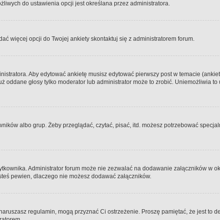
iwych do ustawienia opcji jest określana przez administratora.
dać więcej opcji do Twojej ankiety skontaktuj się z administratorem forum.
nistratora. Aby edytować ankietę musisz edytować pierwszy post w temacie (ankieta
y już oddane głosy tylko moderator lub administrator może to zrobić. Uniemożliwia
ków albo grup. Żeby przeglądać, czytać, pisać, itd. możesz potrzebować specjalny
ytkownika. Administrator forum może nie zezwalać na dodawanie załączników w o
 jesteś pewien, dlaczego nie możesz dodawać załączników.
e naruszasz regulamin, mogą przyznać Ci ostrzeżenie. Proszę pamiętać, że jest to d
tratorem.