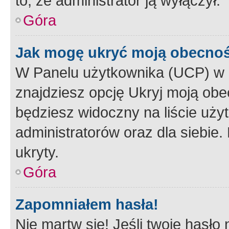
to, że administrator ją wyłączył.
Góra
Jak mogę ukryć moją obecno
W Panelu użytkownika (UCP) w 
znajdziesz opcję Ukryj moją obe
będziesz widoczny na liście użyt
administratorów oraz dla siebie.
ukryty.
Góra
Zapomniałem hasła!
Nie martw się! Jeśli twoje hasło