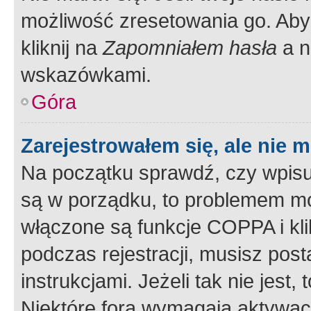
możliwość zresetowania go. Aby 
kliknij na
Zapomniałem hasła
a n
wskazówkami.
Góra
Zarejestrowałem się, ale nie 
Na początku sprawdź, czy wpisuj
są w porządku, to problemem mo
włączone są funkcje COPPA i kl
podczas rejestracji, musisz pos
instrukcjami. Jeżeli tak nie jes
Niektóre fora wymagają aktywac