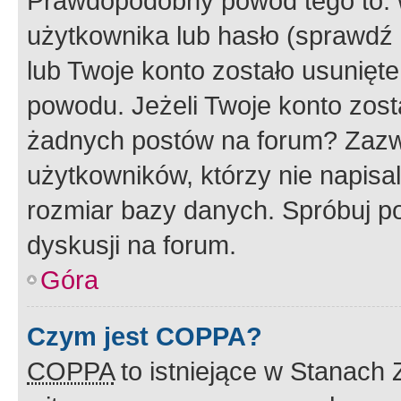
Prawdopodobny powód tego to:
użytkownika lub hasło (sprawdź e
lub Twoje konto zostało usunięte
powodu. Jeżeli Twoje konto zost
żadnych postów na forum? Zazw
użytkowników, którzy nie napisa
rozmiar bazy danych. Spróbuj po
dyskusji na forum.
Góra
Czym jest COPPA?
COPPA
to istniejące w Stanach