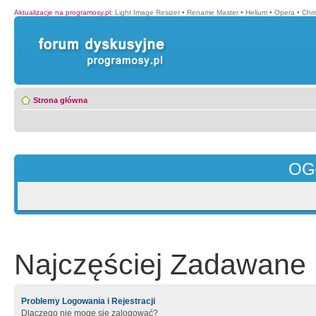
Aktualizacje na programosy.pl
:
Light Image Resizer
•
Rename Master
•
Helium
•
Opera
•
Chr
Strona główna
OG
Najczęściej Zadawane 
Problemy Logowania i Rejestracji
Dlaczego nie mogę się zalogować?