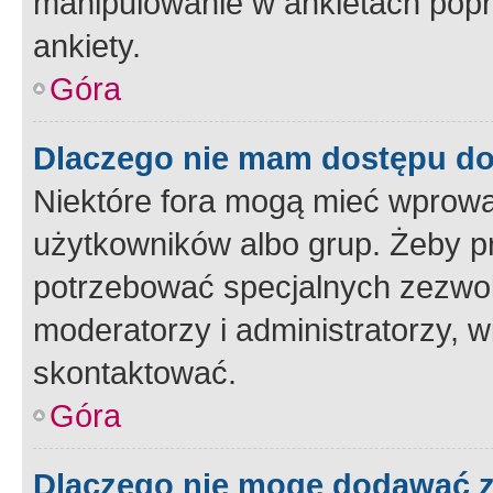
manipulowanie w ankietach popr
ankiety.
Góra
Dlaczego nie mam dostępu d
Niektóre fora mogą mieć wprowa
użytkowników albo grup. Żeby pr
potrzebować specjalnych zezwole
moderatorzy i administratorzy, w
skontaktować.
Góra
Dlaczego nie mogę dodawać 