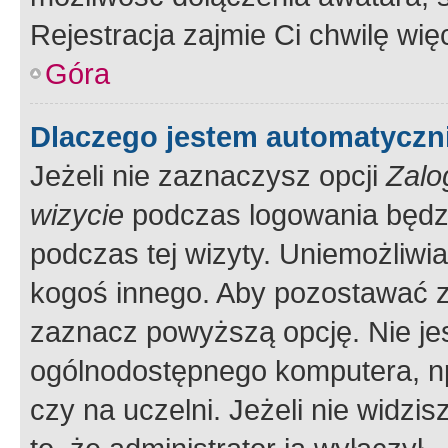
Rejestracja zajmie Ci chwilę wi
Góra
Dlaczego jestem automatycz
Jeżeli nie zaznaczysz opcji
Zalo
wizycie
podczas logowania będzi
podczas tej wizyty. Uniemożliwi
kogoś innego. Aby pozostawać 
zaznacz powyższą opcję. Nie jes
ogólnodostępnego komputera, np.
czy na uczelni. Jeżeli nie widzi