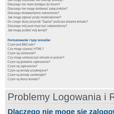
Jak mogę edytować lub usunąć ankietę?
Dlaczego nie mam dostępu do forum?
Dlaczego nie mogę dodawać załączników?
Dlaczego dostałam(em) ostrzeżenie?
Jak mogę zgłosić posty moderatorowi?
Do czego służy przycisk "Zapisz" podczas pisania tematu?
Dlaczego mój post musi być zatwierdzony?
Jak mogę podbić mój temat?
Formatowanie i typy tematów
Czym jest BBCode?
Czy mogę używać HTML?
Czym są uśmieszki?
Czy mogę umieszczać obrazki w poście?
Czym są globalne ogłoszenia?
Czym są ogłoszenia?
Czym są tematy przyklejone?
Czym są tematy zamknięte?
Czym są ikony tematu?
Problemy Logowania i R
Dlaczego nie mogę się zalog