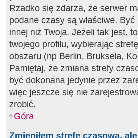
Rzadko się zdarza, że serwer m
podane czasy są właściwe. Być 
innej niż Twoja. Jeżeli tak jest,
twojego profilu, wybierając str
obszaru (np Berlin, Bruksela, Ko
Pamiętaj, że zmiana strefy czas
być dokonana jedynie przez zar
więc jeszcze się nie zarejestrow
zrobić.
Góra
Zmieniłem strefę czasową, ale