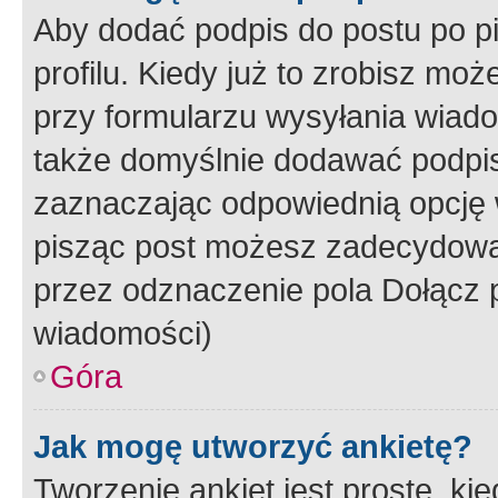
Aby dodać podpis do postu po 
profilu. Kiedy już to zrobisz m
przy formularzu wysyłania wiad
także domyślnie dodawać podpi
zaznaczając odpowiednią opcję 
pisząc post możesz zadecydowa
przez odznaczenie pola Dołącz 
wiadomości)
Góra
Jak mogę utworzyć ankietę?
Tworzenie ankiet jest proste, ki