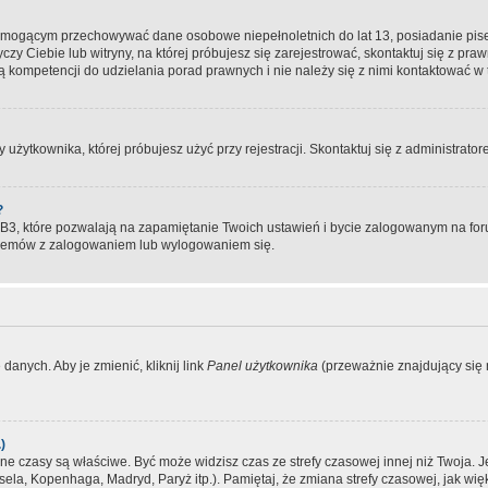
, mogącym przechowywać dane osobowe niepełnoletnich do lat 13, posiadanie pi
yczy Ciebie lub witryny, na której próbujesz się zarejestrować, skontaktuj się z pr
 kompetencji do udzielania porad prawnych i nie należy się z nimi kontaktować w te
użytkownika, której próbujesz użyć przy rejestracji. Skontaktuj się z administrat
?
, które pozwalają na zapamiętanie Twoich ustawień i bycie zalogowanym na forum
blemów z zalogowaniem lub wylogowaniem się.
danych. Aby je zmienić, kliknij link
Panel użytkownika
(przeważnie znajdujący się n
)
czasy są właściwe. Być może widzisz czas ze strefy czasowej innej niż Twoja. Jeże
sela, Kopenhaga, Madryd, Paryż itp.). Pamiętaj, że zmiana strefy czasowej, jak 