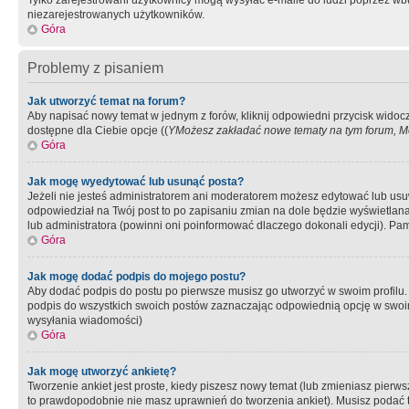
Tylko zarejestrowani użytkownicy mogą wysyłać e-maile do ludzi poprzez wbu
niezarejestrowanych użytkowników.
Góra
Problemy z pisaniem
Jak utworzyć temat na forum?
Aby napisać nowy temat w jednym z forów, kliknij odpowiedni przycisk widoc
dostępne dla Ciebie opcje ((
YMożesz zakładać nowe tematy na tym forum, Mo
Góra
Jak mogę wyedytować lub usunąć posta?
Jeżeli nie jesteś administratorem ani moderatorem możesz edytować lub usuwać
odpowiedział na Twój post to po zapisaniu zmian na dole będzie wyświetlana 
lub administratora (powinni oni poinformować dlaczego dokonali edycji). Pam
Góra
Jak mogę dodać podpis do mojego postu?
Aby dodać podpis do postu po pierwsze musisz go utworzyć w swoim profilu.
podpis do wszystkich swoich postów zaznaczając odpowiednią opcję w swoi
wysyłania wiadomości)
Góra
Jak mogę utworzyć ankietę?
Tworzenie ankiet jest proste, kiedy piszesz nowy temat (lub zmieniasz pier
to prawdopodobnie nie masz uprawnień do tworzenia ankiet). Musisz podać tyt