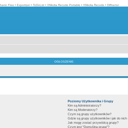
hanic Free
•
Exportizer
•
ToDoList
•
XMedia Recode Portable
•
XMedia Recode
•
Diffractor
OGŁOSZENIE:
Poziomy Użytkownika i Grupy
Kim są Administratorzy?
Kim są Moderatorzy?
Czym są grupy użytkowników?
Gdzie są grupy użytkowników i jak do nic
Jak mogę zostać przywódcą grupy?
Czym jest "Domyślna grupa"?