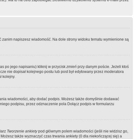
ość). Ma to na celu zapobiegać złośliwemu użytkowniu systemu e-maili przez
ować zanim napiszesz wiadomość. Na dole strony widoku tematu wymienione są
as po jego napisaniu) kliknij w przycisk
zmień
przy danym poście. Jeżeli ktoś
szcze nie dopisał kolejnego postu lub post był edytowany przez moderatora
 kolejny.
łania wiadomości, aby dodać podpis. Możesz także domyślnie dodawać
niego podpisu, przez odznaczenie pola Dołącz podpis w formularzu
larz
Tworzenie ankiety
pod głównym polem wiadomości (jeśli nie widzisz go,
 Możesz także wyznaczyć czas trwania ankiety (0 dla niekończącej się) a