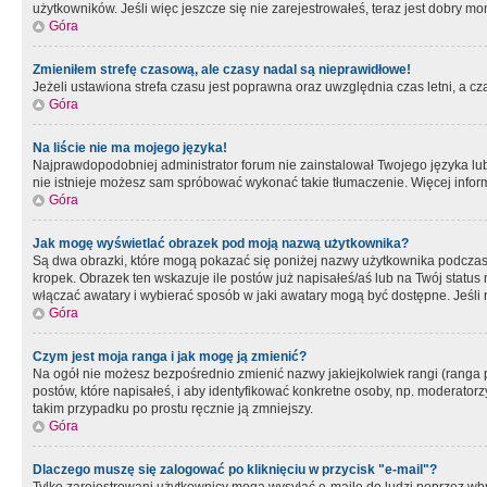
użytkowników. Jeśli więc jeszcze się nie zarejestrowałeś, teraz jest dobry mo
Góra
Zmieniłem strefę czasową, ale czasy nadal są nieprawidłowe!
Jeżeli ustawiona strefa czasu jest poprawna oraz uwzględnia czas letni, a c
Góra
Na liście nie ma mojego języka!
Najprawdopodobniej administrator forum nie zainstalował Twojego języka lub n
nie istnieje możesz sam spróbować wykonać takie tłumaczenie. Więcej inform
Góra
Jak mogę wyświetlać obrazek pod moją nazwą użytkownika?
Są dwa obrazki, które mogą pokazać się poniżej nazwy użytkownika podczas
kropek. Obrazek ten wskazuje ile postów już napisałeś/aś lub na Twój status
włączać awatary i wybierać sposób w jaki awatary mogą być dostępne. Jeśli n
Góra
Czym jest moja ranga i jak mogę ją zmienić?
Na ogół nie możesz bezpośrednio zmienić nazwy jakiejkolwiek rangi (ranga 
postów, które napisałeś, i aby identyfikować konkretne osoby, np. moderator
takim przypadku po prostu ręcznie ją zmniejszy.
Góra
Dlaczego muszę się zalogować po kliknięciu w przycisk "e-mail"?