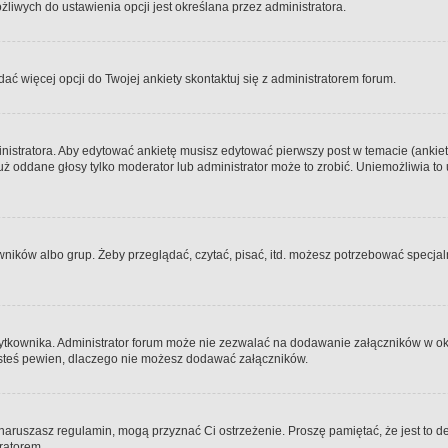
iwych do ustawienia opcji jest określana przez administratora.
dać więcej opcji do Twojej ankiety skontaktuj się z administratorem forum.
nistratora. Aby edytować ankietę musisz edytować pierwszy post w temacie (ankieta
y już oddane głosy tylko moderator lub administrator może to zrobić. Uniemożliwia
ków albo grup. Żeby przeglądać, czytać, pisać, itd. możesz potrzebować specjalny
ytkownika. Administrator forum może nie zezwalać na dodawanie załączników w o
 jesteś pewien, dlaczego nie możesz dodawać załączników.
e naruszasz regulamin, mogą przyznać Ci ostrzeżenie. Proszę pamiętać, że jest to d
tratorem.