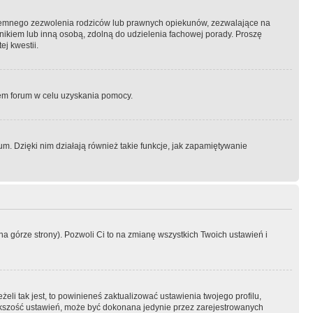
semnego zezwolenia rodziców lub prawnych opiekunów, zezwalające na
awnikiem lub inną osobą, zdolną do udzielenia fachowej porady. Proszę
j kwestii.
orem forum w celu uzyskania pomocy.
. Dzięki nim działają również takie funkcje, jak zapamiętywanie
a górze strony). Pozwoli Ci to na zmianę wszystkich Twoich ustawień i
li tak jest, to powinieneś zaktualizować ustawienia twojego profilu,
większość ustawień, może być dokonana jedynie przez zarejestrowanych