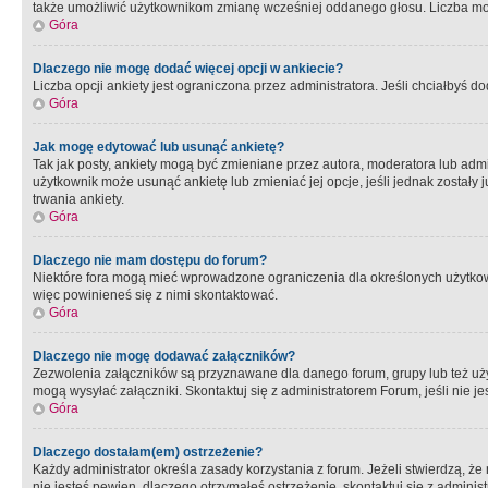
także umożliwić użytkownikom zmianę wcześniej oddanego głosu. Liczba możl
Góra
Dlaczego nie mogę dodać więcej opcji w ankiecie?
Liczba opcji ankiety jest ograniczona przez administratora. Jeśli chciałbyś do
Góra
Jak mogę edytować lub usunąć ankietę?
Tak jak posty, ankiety mogą być zmieniane przez autora, moderatora lub admi
użytkownik może usunąć ankietę lub zmieniać jej opcje, jeśli jednak został
trwania ankiety.
Góra
Dlaczego nie mam dostępu do forum?
Niektóre fora mogą mieć wprowadzone ograniczenia dla określonych użytkowni
więc powinieneś się z nimi skontaktować.
Góra
Dlaczego nie mogę dodawać załączników?
Zezwolenia załączników są przyznawane dla danego forum, grupy lub też uż
mogą wysyłać załączniki. Skontaktuj się z administratorem Forum, jeśli nie
Góra
Dlaczego dostałam(em) ostrzeżenie?
Każdy administrator określa zasady korzystania z forum. Jeżeli stwierdzą, ż
nie jesteś pewien, dlaczego otrzymałeś ostrzeżenie, skontaktuj sie z adminis