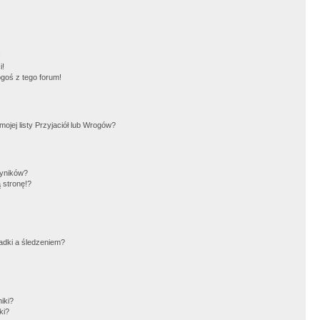
!
i!
goś z tego forum!
jej listy Przyjaciół lub Wrogów?
wyników?
 stronę!?
adki a śledzeniem?
iki?
ki?