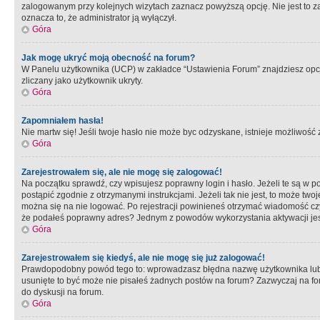
zalogowanym przy kolejnych wizytach zaznacz powyższą opcję. Nie jest to zal
oznacza to, że administrator ją wyłączył.
Góra
Jak mogę ukryć moją obecność na forum?
W Panelu użytkownika (UCP) w zakładce “Ustawienia Forum” znajdziesz opcję 
zliczany jako użytkownik ukryty.
Góra
Zapomniałem hasła!
Nie martw się! Jeśli twoje hasło nie może byc odzyskane, istnieje możliwość z
Góra
Zarejestrowałem się, ale nie mogę się zalogować!
Na początku sprawdź, czy wpisujesz poprawny login i hasło. Jeżeli te są w 
postąpić zgodnie z otrzymanymi instrukcjami. Jeżeli tak nie jest, to może 
można się na nie logować. Po rejestracji powinieneś otrzymać wiadomość czy 
że podałeś poprawny adres? Jednym z powodów wykorzystania aktywacji je
Góra
Zarejestrowałem się kiedyś, ale nie mogę się już zalogować!
Prawdopodobny powód tego to: wprowadzasz błędna nazwę użytkownika lub hasł
usunięte to być może nie pisałeś żadnych postów na forum? Zazwyczaj na fo
do dyskusji na forum.
Góra