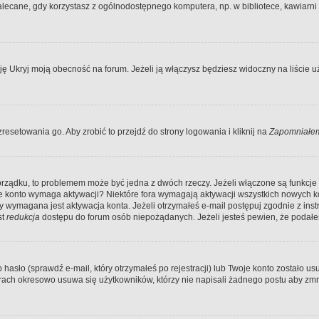
ecane, gdy korzystasz z ogólnodostępnego komputera, np. w bibliotece, kawiarni in
Ukryj moją obecność na forum. Jeżeli ją włączysz będziesz widoczny na liście uży
resetowania go. Aby zrobić to przejdź do strony logowania i kliknij na
Zapomniałem
porządku, to problemem może być jedna z dwóch rzeczy. Jeżeli włączone są funkcj
twoje konto wymaga aktywacji? Niektóre fora wymagają aktywacji wszystkich nowych 
wymagana jest aktywacja konta. Jeżeli otrzymałeś e-mail postępuj zgodnie z instruk
st
redukcja
dostępu do forum osób niepożądanych. Jeżeli jesteś pewien, że podałe
o (sprawdź e-mail, który otrzymałeś po rejestracji) lub Twoje konto zostało usun
rach okresowo usuwa się użytkowników, którzy nie napisali żadnego postu aby zmn