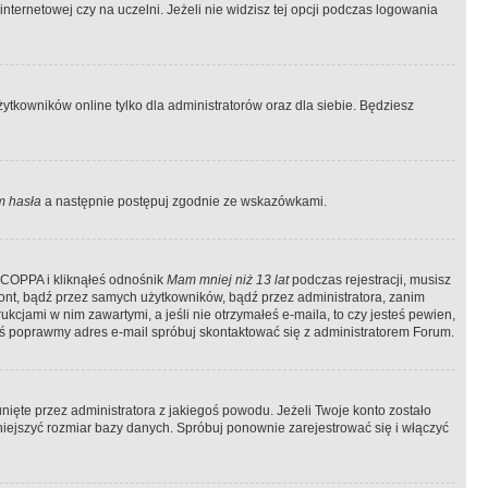
ternetowej czy na uczelni. Jeżeli nie widzisz tej opcji podczas logowania
tkowników online tylko dla administratorów oraz dla siebie. Będziesz
 hasła
a następnie postępuj zgodnie ze wskazówkami.
e COPPA i kliknąłeś odnośnik
Mam mniej niż 13 lat
podczas rejestracji, musisz
kont, bądź przez samych użytkowników, bądź przez administratora, zanim
cjami w nim zawartymi, a jeśli nie otrzymałeś e-maila, to czy jesteś pewien,
ś poprawmy adres e-mail spróbuj skontaktować się z administratorem Forum.
ięte przez administratora z jakiegoś powodu. Jeżeli Twoje konto zostało
iejszyć rozmiar bazy danych. Spróbuj ponownie zarejestrować się i włączyć