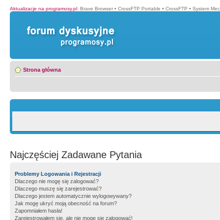
Aktualizacje na programosy.pl
:
Brave Browser
•
CrossFTP Portable
•
CrossFTP
•
System Mec
Strona główna
Najczęściej Zadawane Pytania
Problemy Logowania i Rejestracji
Dlaczego nie mogę się zalogować?
Dlaczego muszę się zarejestrować?
Dlaczego jestem automatycznie wylogowywany?
Jak mogę ukryć moją obecność na forum?
Zapomniałem hasła!
Zarejestrowałem się, ale nie mogę się zalogować!