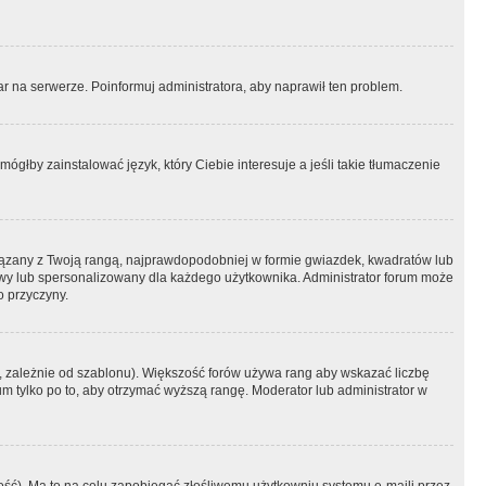
r na serwerze. Poinformuj administratora, aby naprawił ten problem.
ógłby zainstalować język, który Ciebie interesuje a jeśli takie tłumaczenie
iązany z Twoją rangą, najprawdopodobniej w formie gwiazdek, kwadratów lub
atowy lub spersonalizowany dla każdego użytkownika. Administrator forum może
o przyczyny.
, zależnie od szablonu). Większość forów używa rang aby wskazać liczbę
um tylko po to, aby otrzymać wyższą rangę. Moderator lub administrator w