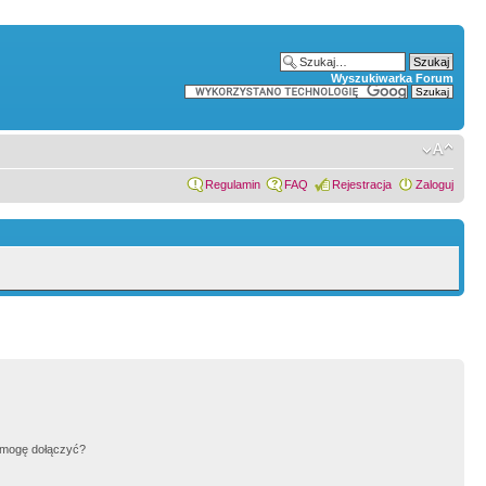
Wyszukiwarka Forum
Regulamin
FAQ
Rejestracja
Zaloguj
h mogę dołączyć?