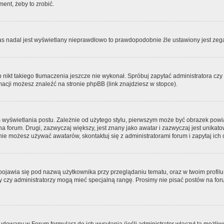
ment, żeby to zrobić.
zas nadal jest wyświetlany nieprawdłowo to prawdopodobnie źle ustawiony jest zega
ikt takiego tłumaczenia jeszcze nie wykonał. Spróbuj zapytać administratora czy m
acji możesz znaleźć na stronie phpBB (link znajdziesz w stopce).
 wyświetlania postu. Zależnie od użytego stylu, pierwszym może być obrazek pow
 na forum. Drugi, zazwyczaj większy, jest znany jako awatar i zazwyczaj jest unik
ie możesz używać awatarów, skontaktuj się z administratorami forum i zapytaj ich 
pojawia się pod nazwą użytkownika przy przeglądaniu tematu, oraz w twoim profilu
zy czy administratorzy mogą mieć specjalną rangę. Prosimy nie pisać postów na for