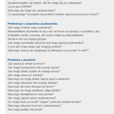
Zarejestrowałem się kiedyś, ale nie mogę się już zalogować!
Czym jest COPPA?
Dlaczego nie mogę się zarejestrować?
Co spowoduje "Usunięcie wszystkich cookies utworzonych przez forum"?
Preferencje i ustawienia użytkownika
Jak mogę zmienić moje ustawienia?
Nieprawidłowo wyświetla mi się czas na forum (w postach, w profilach, itd.)
Zmieniłem strefę czasową, ale czasy nadal są nieprawidłowe!
Na liście nie ma mojego języka!
Jak mogę wyświetlać obrazek pod moją nazwą użytkownika?
Czym jest moja ranga i jak mogę ją zmienić?
Dlaczego muszę się zalogować po kliknięciu w przycisk "e-mail"?
Problemy z pisaniem
Jak utworzyć temat na forum?
Jak mogę wyedytować lub usunąć posta?
Jak mogę dodać podpis do mojego postu?
Jak mogę utworzyć ankietę?
Dlaczego nie mogę dodać więcej opcji w ankiecie?
Jak mogę edytować lub usunąć ankietę?
Dlaczego nie mam dostępu do forum?
Dlaczego nie mogę dodawać załączników?
Dlaczego dostałam(em) ostrzeżenie?
Jak mogę zgłosić posty moderatorowi?
Do czego służy przycisk "Zapisz" podczas pisania tematu?
Dlaczego mój post musi być zatwierdzony?
Jak mogę podbić mój temat?