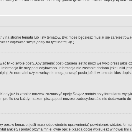
dowany w Forum formularz do ich wysyłania (jeśli administrator włączył tą możliw
zny na stronie tematu lub listy tematów. Być może będziesz musiał się zarejestr
żesz edytować swoje posty na tym forum, itp.
).
 tylko swoje posty. Aby zmienić post (czasem jest to możliwe tylko przez jakiś cz
informacja ile razy post edytowano. Informacja nie zostanie dodana jeżeli nikt je
iętaj, że normalni użytkownicy nie mogą usunąć postu jeżeli w temacie ktoś dopisał
 Kiedy już to zrobisz możesz zaznaczyć opcję
Dołącz podpis
przy formularzu wysy
m profilu (za każdym razem pisząc post możesz zadecydować o nie dodawaniu do 
wszy post w temacie, jeśli masz odpowiednie uprawnienia) powinieneś widzieć formu
uł ankiety i podać przynajmniej dwie opcje (każdą opcję wpisujesz w nowej linii).