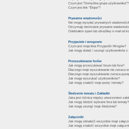
Czym jest "Domyślna grupa użytkownika"?
Czym jest link "Ekipa"?
Prywatne wiadomości
Nie mogę wysyłać prywatnych wiadomości
Otrzymuję niechciane prywatne wiadomośc
Odebrałem spam lub obraźliwy e-mail od ko
Przyjaciele i wrogowie
Czym jest moja lista Przyjaciół i Wrogów?
Jak mogę dodać / usunąć użytkowników z mo
Przeszukiwanie forów
Jak mogę przeszukiwać forum lub fora?
Dlaczego moje wyszukiwanie nie zwraca 
Dlaczego moje wyszukiwanie zwraca pustą
Jak mogę wyszukać użytkowników?
Jak mogę znaleźć moje posty i tematy?
Śledzenie tematu i Zakładki
Jaka jest różnica między utworzeniem zakł
Jak mogę śledzić wybrane fora lub tematy?
Jak mogę usunąć moje śledzenia?
Załączniki
Jak mogę odnaleźć wszystkie moje załączn
Jak mogę znaleźć wszystkie moje załączni