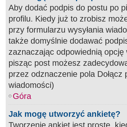
Aby dodać podpis do postu po 
profilu. Kiedy już to zrobisz m
przy formularzu wysyłania wiad
także domyślnie dodawać podpi
zaznaczając odpowiednią opcję 
pisząc post możesz zadecydowa
przez odznaczenie pola Dołącz 
wiadomości)
Góra
Jak mogę utworzyć ankietę?
Tworzenie ankiet jest proste, ki