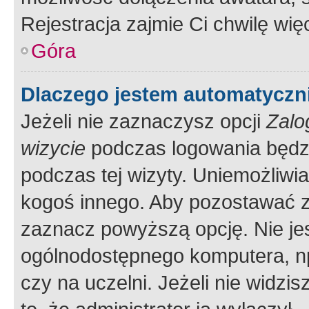
Rejestracja zajmie Ci chwilę wi
Góra
Dlaczego jestem automatycz
Jeżeli nie zaznaczysz opcji
Zalo
wizycie
podczas logowania będzi
podczas tej wizyty. Uniemożliwi
kogoś innego. Aby pozostawać 
zaznacz powyższą opcję. Nie jes
ogólnodostępnego komputera, np.
czy na uczelni. Jeżeli nie widzi