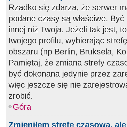
Rzadko się zdarza, że serwer m
podane czasy są właściwe. Być 
innej niż Twoja. Jeżeli tak jest,
twojego profilu, wybierając str
obszaru (np Berlin, Bruksela, Ko
Pamiętaj, że zmiana strefy czas
być dokonana jedynie przez zar
więc jeszcze się nie zarejestrow
zrobić.
Góra
Zmieniłem strefę czasową, ale