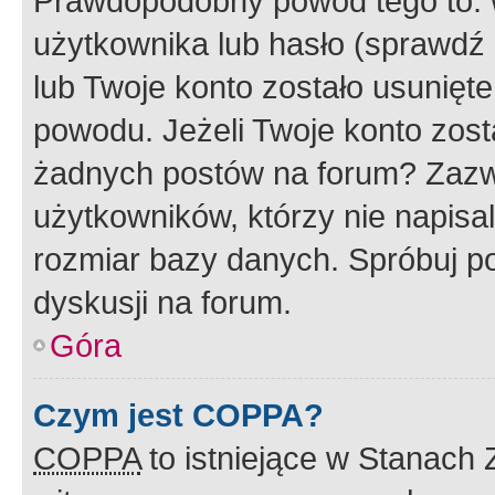
Prawdopodobny powód tego to:
użytkownika lub hasło (sprawdź e
lub Twoje konto zostało usunięte
powodu. Jeżeli Twoje konto zost
żadnych postów na forum? Zazw
użytkowników, którzy nie napisa
rozmiar bazy danych. Spróbuj po
dyskusji na forum.
Góra
Czym jest COPPA?
COPPA
to istniejące w Stanach