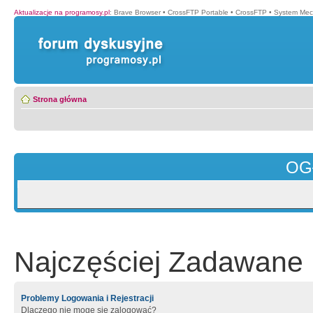
Aktualizacje na programosy.pl
:
Brave Browser
•
CrossFTP Portable
•
CrossFTP
•
System Mec
Strona główna
OG
Najczęściej Zadawane 
Problemy Logowania i Rejestracji
Dlaczego nie mogę się zalogować?