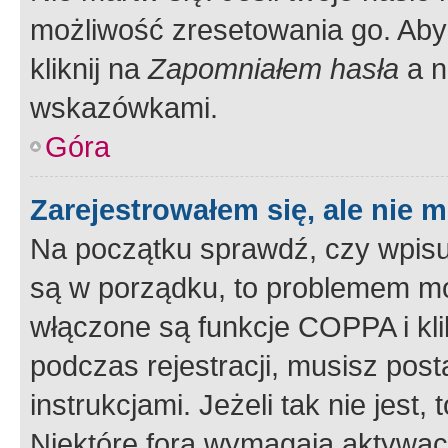
możliwość zresetowania go. Aby 
kliknij na
Zapomniałem hasła
a n
wskazówkami.
Góra
Zarejestrowałem się, ale nie 
Na początku sprawdź, czy wpisuj
są w porządku, to problemem mo
włączone są funkcje COPPA i kl
podczas rejestracji, musisz pos
instrukcjami. Jeżeli tak nie jes
Niektóre fora wymagają aktywac