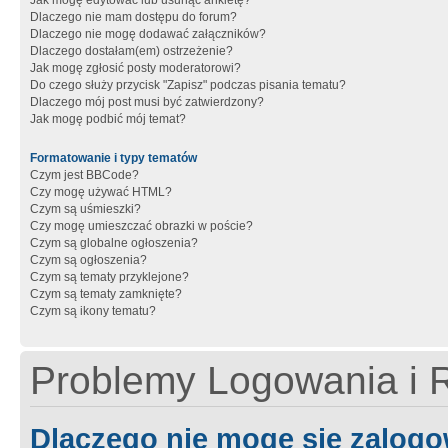
Jak mogę edytować lub usunąć ankietę?
Dlaczego nie mam dostępu do forum?
Dlaczego nie mogę dodawać załączników?
Dlaczego dostałam(em) ostrzeżenie?
Jak mogę zgłosić posty moderatorowi?
Do czego służy przycisk "Zapisz" podczas pisania tematu?
Dlaczego mój post musi być zatwierdzony?
Jak mogę podbić mój temat?
Formatowanie i typy tematów
Czym jest BBCode?
Czy mogę używać HTML?
Czym są uśmieszki?
Czy mogę umieszczać obrazki w poście?
Czym są globalne ogłoszenia?
Czym są ogłoszenia?
Czym są tematy przyklejone?
Czym są tematy zamknięte?
Czym są ikony tematu?
Problemy Logowania i R
Dlaczego nie mogę się zalog