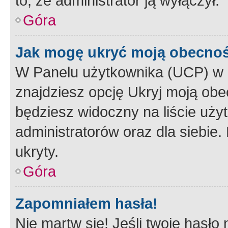
to, że administrator ją wyłączył.
Góra
Jak mogę ukryć moją obecno
W Panelu użytkownika (UCP) w 
znajdziesz opcję Ukryj moją obe
będziesz widoczny na liście użyt
administratorów oraz dla siebie.
ukryty.
Góra
Zapomniałem hasła!
Nie martw się! Jeśli twoje hasło