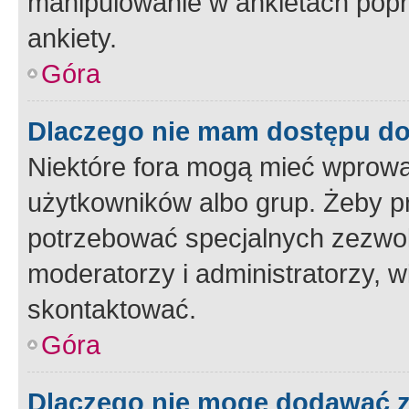
manipulowanie w ankietach popr
ankiety.
Góra
Dlaczego nie mam dostępu d
Niektóre fora mogą mieć wprowa
użytkowników albo grup. Żeby pr
potrzebować specjalnych zezwole
moderatorzy i administratorzy, w
skontaktować.
Góra
Dlaczego nie mogę dodawać 