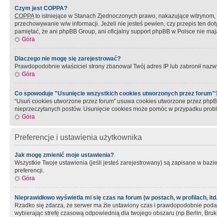
Czym jest COPPA?
COPPA
to istniejące w Stanach Zjednoczonych prawo, nakazujące witrynom
przechowywanie w/w informacji. Jeżeli nie jesteś pewien, czy przepis ten dot
pamiętać, że ani phpBB Group, ani oficjalny support phpBB w Polsce nie mają
Góra
Dlaczego nie mogę się zarejestrować?
Prawdopodobnie właściciel strony zbanował Twój adres IP lub zabronił nazwy 
Góra
Co spowoduje "Usunięcie wszystkich cookies utworzonych przez forum"
“Usuń cookies utworzone przez forum” usuwa cookies utworzone przez phpBB3
nieprzeczytanych postów. Usunięcie cookies może pomóc w przypadku pro
Góra
Preferencje i ustawienia użytkownika
Jak mogę zmienić moje ustawienia?
Wszystkie Twoje ustawienia (jeśli jesteś zarejestrowany) są zapisane w bazie 
preferencji.
Góra
Nieprawidłowo wyświetla mi się czas na forum (w postach, w profilach, itd.
Rzadko się zdarza, że serwer ma źle ustawiony czas i prawdopodobnie podane 
wybierając strefę czasową odpowiednią dla twojego obszaru (np Berlin, Bruk