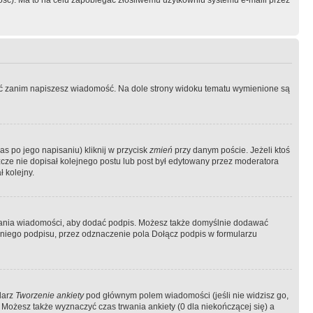
ość). Ma to na celu zapobiegać złośliwemu użytkowniu systemu e-maili przez
ować zanim napiszesz wiadomość. Na dole strony widoku tematu wymienione są
as po jego napisaniu) kliknij w przycisk
zmień
przy danym poście. Jeżeli ktoś
szcze nie dopisał kolejnego postu lub post był edytowany przez moderatora
 kolejny.
łania wiadomości, aby dodać podpis. Możesz także domyślnie dodawać
niego podpisu, przez odznaczenie pola Dołącz podpis w formularzu
larz
Tworzenie ankiety
pod głównym polem wiadomości (jeśli nie widzisz go,
 Możesz także wyznaczyć czas trwania ankiety (0 dla niekończącej się) a