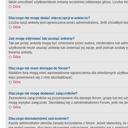
także umożliwić użytkownikom zmianę wcześniej oddanego głosu. Liczba możl
Góra
Dlaczego nie mogę dodać więcej opcji w ankiecie?
Liczba opcji ankiety jest ograniczona przez administratora. Jeśli chciałbyś do
Góra
Jak mogę edytować lub usunąć ankietę?
Tak jak posty, ankiety mogą być zmieniane przez autora, moderatora lub admi
użytkownik może usunąć ankietę lub zmieniać jej opcje, jeśli jednak został
trwania ankiety.
Góra
Dlaczego nie mam dostępu do forum?
Niektóre fora mogą mieć wprowadzone ograniczenia dla określonych użytkowni
więc powinieneś się z nimi skontaktować.
Góra
Dlaczego nie mogę dodawać załączników?
Zezwolenia załączników są przyznawane dla danego forum, grupy lub też uż
mogą wysyłać załączniki. Skontaktuj się z administratorem Forum, jeśli nie
Góra
Dlaczego dostałam(em) ostrzeżenie?
Każdy administrator określa zasady korzystania z forum. Jeżeli stwierdzą, ż
nie jesteś pewien, dlaczego otrzymałeś ostrzeżenie, skontaktuj sie z adminis