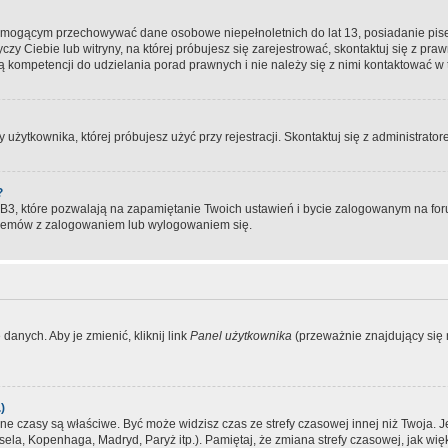
, mogącym przechowywać dane osobowe niepełnoletnich do lat 13, posiadanie pi
yczy Ciebie lub witryny, na której próbujesz się zarejestrować, skontaktuj się z pr
 kompetencji do udzielania porad prawnych i nie należy się z nimi kontaktować w te
użytkownika, której próbujesz użyć przy rejestracji. Skontaktuj się z administrat
?
, które pozwalają na zapamiętanie Twoich ustawień i bycie zalogowanym na forum
blemów z zalogowaniem lub wylogowaniem się.
danych. Aby je zmienić, kliknij link
Panel użytkownika
(przeważnie znajdujący się n
)
czasy są właściwe. Być może widzisz czas ze strefy czasowej innej niż Twoja. Jeże
sela, Kopenhaga, Madryd, Paryż itp.). Pamiętaj, że zmiana strefy czasowej, jak 