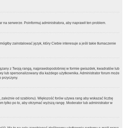
r na serwerze. Poinformuj administratora, aby naprawił ten problem.
ógłby zainstalować język, który Ciebie interesuje a jeśli takie tłumaczenie
iązany z Twoją rangą, najprawdopodobniej w formie gwiazdek, kwadratów lub
atowy lub spersonalizowany dla każdego użytkownika. Administrator forum może
o przyczyny.
, zależnie od szablonu). Większość forów używa rang aby wskazać liczbę
um tylko po to, aby otrzymać wyższą rangę. Moderator lub administrator w