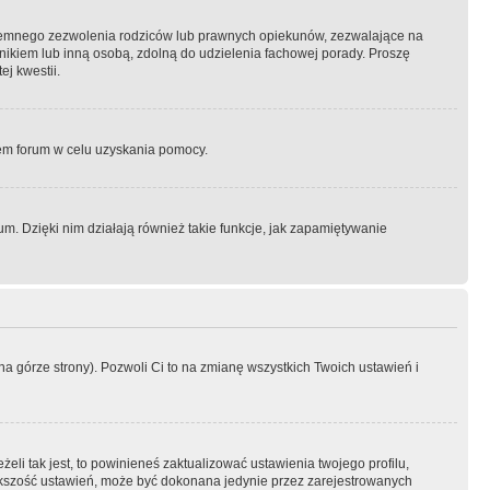
semnego zezwolenia rodziców lub prawnych opiekunów, zezwalające na
awnikiem lub inną osobą, zdolną do udzielenia fachowej porady. Proszę
j kwestii.
orem forum w celu uzyskania pomocy.
. Dzięki nim działają również takie funkcje, jak zapamiętywanie
a górze strony). Pozwoli Ci to na zmianę wszystkich Twoich ustawień i
li tak jest, to powinieneś zaktualizować ustawienia twojego profilu,
większość ustawień, może być dokonana jedynie przez zarejestrowanych