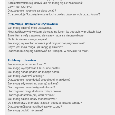
Zarejestrowałem się kiedyś, ale nie mogę się już zalogować!
Czym jest COPPA?
Dlaczego nie mogę się zarejestrować?
Co spowoduje "Usunięcie wszystkich cookies utworzonych przez forum"?
Preferencje i ustawienia użytkownika
Jak mogę zmienić moje ustawienia?
Nieprawidłowo wyświetla mi się czas na forum (w postach, w profilach, itd.)
Zmieniłem strefę czasową, ale czasy nadal są nieprawidłowe!
Na liście nie ma mojego języka!
Jak mogę wyświetlać obrazek pod moją nazwą użytkownika?
Czym jest moja ranga i jak mogę ją zmienić?
Dlaczego muszę się zalogować po kliknięciu w przycisk "e-mail"?
Problemy z pisaniem
Jak utworzyć temat na forum?
Jak mogę wyedytować lub usunąć posta?
Jak mogę dodać podpis do mojego postu?
Jak mogę utworzyć ankietę?
Dlaczego nie mogę dodać więcej opcji w ankiecie?
Jak mogę edytować lub usunąć ankietę?
Dlaczego nie mam dostępu do forum?
Dlaczego nie mogę dodawać załączników?
Dlaczego dostałam(em) ostrzeżenie?
Jak mogę zgłosić posty moderatorowi?
Do czego służy przycisk "Zapisz" podczas pisania tematu?
Dlaczego mój post musi być zatwierdzony?
Jak mogę podbić mój temat?