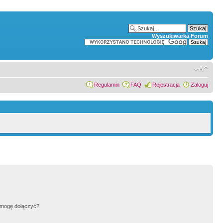
Wyszukiwarka Forum
Regulamin
FAQ
Rejestracja
Zaloguj
h mogę dołączyć?