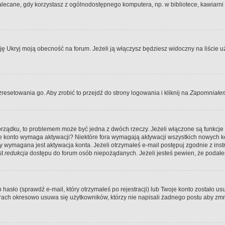
ecane, gdy korzystasz z ogólnodostępnego komputera, np. w bibliotece, kawiarni in
Ukryj moją obecność na forum. Jeżeli ją włączysz będziesz widoczny na liście uży
resetowania go. Aby zrobić to przejdź do strony logowania i kliknij na
Zapomniałem
porządku, to problemem może być jedna z dwóch rzeczy. Jeżeli włączone są funkcj
twoje konto wymaga aktywacji? Niektóre fora wymagają aktywacji wszystkich nowych 
wymagana jest aktywacja konta. Jeżeli otrzymałeś e-mail postępuj zgodnie z instruk
st
redukcja
dostępu do forum osób niepożądanych. Jeżeli jesteś pewien, że podałe
o (sprawdź e-mail, który otrzymałeś po rejestracji) lub Twoje konto zostało usun
rach okresowo usuwa się użytkowników, którzy nie napisali żadnego postu aby zmn