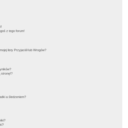
!
i!
goś z tego forum!
jej listy Przyjaciół lub Wrogów?
wyników?
 stronę!?
adki a śledzeniem?
iki?
ki?