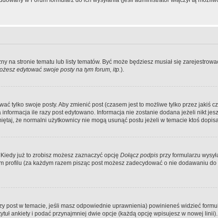
dowany w Forum formularz do ich wysyłania (jeśli administrator włączył tą możliw
zny na stronie tematu lub listy tematów. Być może będziesz musiał się zarejestr
żesz edytować swoje posty na tym forum, itp.
).
 tylko swoje posty. Aby zmienić post (czasem jest to możliwe tylko przez jakiś cz
informacja ile razy post edytowano. Informacja nie zostanie dodana jeżeli nikt je
iętaj, że normalni użytkownicy nie mogą usunąć postu jeżeli w temacie ktoś dopisał
 Kiedy już to zrobisz możesz zaznaczyć opcję
Dołącz podpis
przy formularzu wysy
m profilu (za każdym razem pisząc post możesz zadecydować o nie dodawaniu do 
wszy post w temacie, jeśli masz odpowiednie uprawnienia) powinieneś widzieć formu
uł ankiety i podać przynajmniej dwie opcje (każdą opcję wpisujesz w nowej linii).