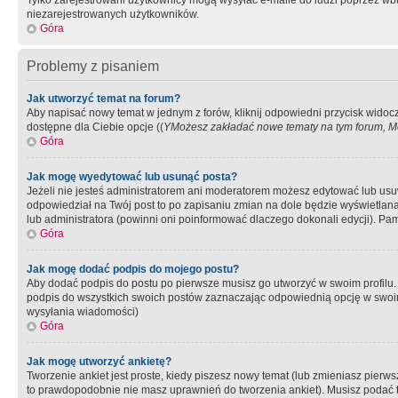
Tylko zarejestrowani użytkownicy mogą wysyłać e-maile do ludzi poprzez wbu
niezarejestrowanych użytkowników.
Góra
Problemy z pisaniem
Jak utworzyć temat na forum?
Aby napisać nowy temat w jednym z forów, kliknij odpowiedni przycisk widoc
dostępne dla Ciebie opcje ((
YMożesz zakładać nowe tematy na tym forum, Mo
Góra
Jak mogę wyedytować lub usunąć posta?
Jeżeli nie jesteś administratorem ani moderatorem możesz edytować lub usuwać
odpowiedział na Twój post to po zapisaniu zmian na dole będzie wyświetlana 
lub administratora (powinni oni poinformować dlaczego dokonali edycji). Pam
Góra
Jak mogę dodać podpis do mojego postu?
Aby dodać podpis do postu po pierwsze musisz go utworzyć w swoim profilu.
podpis do wszystkich swoich postów zaznaczając odpowiednią opcję w swoi
wysyłania wiadomości)
Góra
Jak mogę utworzyć ankietę?
Tworzenie ankiet jest proste, kiedy piszesz nowy temat (lub zmieniasz pier
to prawdopodobnie nie masz uprawnień do tworzenia ankiet). Musisz podać tyt