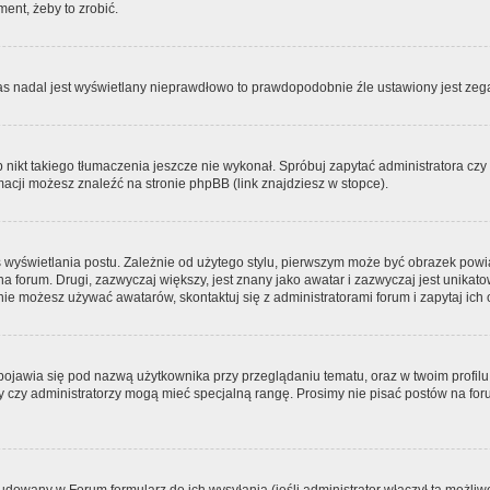
ment, żeby to zrobić.
zas nadal jest wyświetlany nieprawdłowo to prawdopodobnie źle ustawiony jest zega
ikt takiego tłumaczenia jeszcze nie wykonał. Spróbuj zapytać administratora czy m
acji możesz znaleźć na stronie phpBB (link znajdziesz w stopce).
 wyświetlania postu. Zależnie od użytego stylu, pierwszym może być obrazek pow
 na forum. Drugi, zazwyczaj większy, jest znany jako awatar i zazwyczaj jest unik
ie możesz używać awatarów, skontaktuj się z administratorami forum i zapytaj ich 
pojawia się pod nazwą użytkownika przy przeglądaniu tematu, oraz w twoim profilu
zy czy administratorzy mogą mieć specjalną rangę. Prosimy nie pisać postów na for