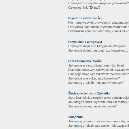
Czym jest "Domyślna grupa użytkownika"?
Czym jest link "Ekipa"?
Prywatne wiadomości
Nie mogę wysyłać prywatnych wiadomości
Otrzymuję niechciane prywatne wiadomośc
Odebrałem spam lub obraźliwy e-mail od ko
Przyjaciele i wrogowie
Czym jest moja lista Przyjaciół i Wrogów?
Jak mogę dodać / usunąć użytkowników z mo
Przeszukiwanie forów
Jak mogę przeszukiwać forum lub fora?
Dlaczego moje wyszukiwanie nie zwraca 
Dlaczego moje wyszukiwanie zwraca pustą
Jak mogę wyszukać użytkowników?
Jak mogę znaleźć moje posty i tematy?
Śledzenie tematu i Zakładki
Jaka jest różnica między utworzeniem zakł
Jak mogę śledzić wybrane fora lub tematy?
Jak mogę usunąć moje śledzenia?
Załączniki
Jak mogę odnaleźć wszystkie moje załączn
Jak mogę znaleźć wszystkie moje załączni