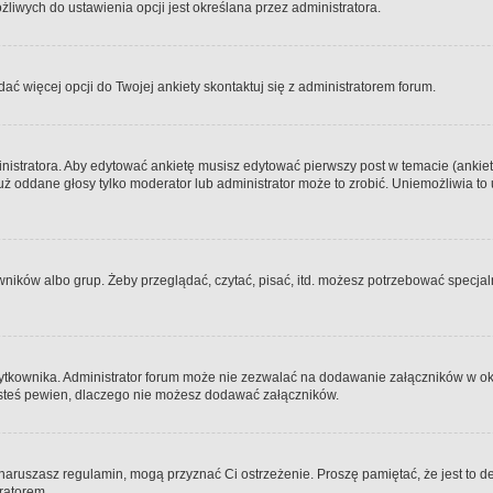
iwych do ustawienia opcji jest określana przez administratora.
dać więcej opcji do Twojej ankiety skontaktuj się z administratorem forum.
nistratora. Aby edytować ankietę musisz edytować pierwszy post w temacie (ankieta
y już oddane głosy tylko moderator lub administrator może to zrobić. Uniemożliwia
ków albo grup. Żeby przeglądać, czytać, pisać, itd. możesz potrzebować specjalny
ytkownika. Administrator forum może nie zezwalać na dodawanie załączników w o
 jesteś pewien, dlaczego nie możesz dodawać załączników.
e naruszasz regulamin, mogą przyznać Ci ostrzeżenie. Proszę pamiętać, że jest to d
tratorem.