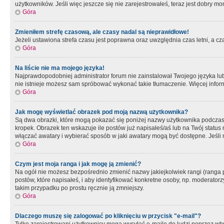
użytkowników. Jeśli więc jeszcze się nie zarejestrowałeś, teraz jest dobry mo
Góra
Zmieniłem strefę czasową, ale czasy nadal są nieprawidłowe!
Jeżeli ustawiona strefa czasu jest poprawna oraz uwzględnia czas letni, a c
Góra
Na liście nie ma mojego języka!
Najprawdopodobniej administrator forum nie zainstalował Twojego języka lub n
nie istnieje możesz sam spróbować wykonać takie tłumaczenie. Więcej inform
Góra
Jak mogę wyświetlać obrazek pod moją nazwą użytkownika?
Są dwa obrazki, które mogą pokazać się poniżej nazwy użytkownika podczas
kropek. Obrazek ten wskazuje ile postów już napisałeś/aś lub na Twój status
włączać awatary i wybierać sposób w jaki awatary mogą być dostępne. Jeśli n
Góra
Czym jest moja ranga i jak mogę ją zmienić?
Na ogół nie możesz bezpośrednio zmienić nazwy jakiejkolwiek rangi (ranga 
postów, które napisałeś, i aby identyfikować konkretne osoby, np. moderator
takim przypadku po prostu ręcznie ją zmniejszy.
Góra
Dlaczego muszę się zalogować po kliknięciu w przycisk "e-mail"?