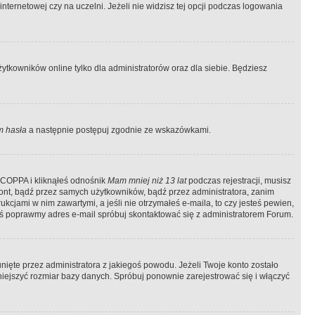
ternetowej czy na uczelni. Jeżeli nie widzisz tej opcji podczas logowania
tkowników online tylko dla administratorów oraz dla siebie. Będziesz
 hasła
a następnie postępuj zgodnie ze wskazówkami.
e COPPA i kliknąłeś odnośnik
Mam mniej niż 13 lat
podczas rejestracji, musisz
kont, bądź przez samych użytkowników, bądź przez administratora, zanim
cjami w nim zawartymi, a jeśli nie otrzymałeś e-maila, to czy jesteś pewien,
ś poprawmy adres e-mail spróbuj skontaktować się z administratorem Forum.
ięte przez administratora z jakiegoś powodu. Jeżeli Twoje konto zostało
iejszyć rozmiar bazy danych. Spróbuj ponownie zarejestrować się i włączyć