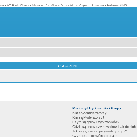
ode
•
VT Hash Check
•
Alternate Pic View
•
Debut Video Capture Software
•
Helium
•
AIMP
OGŁOSZENIE:
Poziomy Użytkownika i Grupy
Kim są Administratorzy?
Kim są Moderatorzy?
Czym są grupy użytkowników?
Gdzie są grupy użytkowników i jak do nic
Jak mogę zostać przywódcą grupy?
Czym jest "Domyślna grupa"?