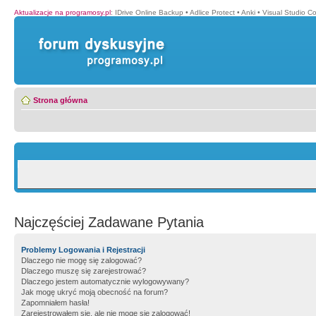
Aktualizacje na programosy.pl
:
IDrive Online Backup
•
Adlice Protect
•
Anki
•
Visual Studio C
Strona główna
Najczęściej Zadawane Pytania
Problemy Logowania i Rejestracji
Dlaczego nie mogę się zalogować?
Dlaczego muszę się zarejestrować?
Dlaczego jestem automatycznie wylogowywany?
Jak mogę ukryć moją obecność na forum?
Zapomniałem hasła!
Zarejestrowałem się, ale nie mogę się zalogować!