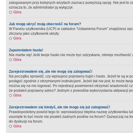
zalogowanym przy kolejnych wizytach zaznacz powyższą opcję. Nie jest to zal
oznacza to, że administrator ją wyłączył.
Góra
Jak mogę ukryć moją obecność na forum?
W Panelu użytkownika (UCP) w zakładce “Ustawienia Forum” znajdziesz opcję 
zliczany jako użytkownik ukryty.
Góra
Zapomniałem hasła!
Nie martw się! Jeśli twoje hasło nie może byc odzyskane, istnieje możliwość z
Góra
Zarejestrowałem się, ale nie mogę się zalogować!
Na początku sprawdź, czy wpisujesz poprawny login i hasło. Jeżeli te są w 
postąpić zgodnie z otrzymanymi instrukcjami. Jeżeli tak nie jest, to może 
można się na nie logować. Po rejestracji powinieneś otrzymać wiadomość czy 
że podałeś poprawny adres? Jednym z powodów wykorzystania aktywacji je
Góra
Zarejestrowałem się kiedyś, ale nie mogę się już zalogować!
Prawdopodobny powód tego to: wprowadzasz błędna nazwę użytkownika lub hasł
usunięte to być może nie pisałeś żadnych postów na forum? Zazwyczaj na fo
do dyskusji na forum.
Góra