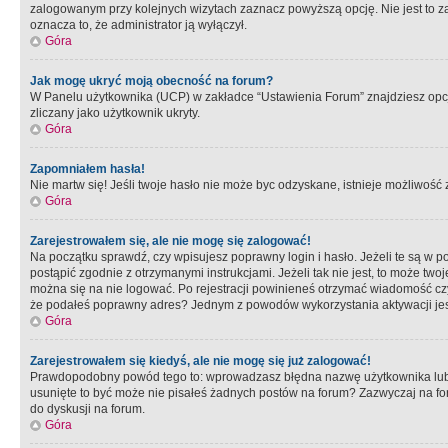
zalogowanym przy kolejnych wizytach zaznacz powyższą opcję. Nie jest to zal
oznacza to, że administrator ją wyłączył.
Góra
Jak mogę ukryć moją obecność na forum?
W Panelu użytkownika (UCP) w zakładce “Ustawienia Forum” znajdziesz opcję 
zliczany jako użytkownik ukryty.
Góra
Zapomniałem hasła!
Nie martw się! Jeśli twoje hasło nie może byc odzyskane, istnieje możliwość z
Góra
Zarejestrowałem się, ale nie mogę się zalogować!
Na początku sprawdź, czy wpisujesz poprawny login i hasło. Jeżeli te są w 
postąpić zgodnie z otrzymanymi instrukcjami. Jeżeli tak nie jest, to może 
można się na nie logować. Po rejestracji powinieneś otrzymać wiadomość czy 
że podałeś poprawny adres? Jednym z powodów wykorzystania aktywacji je
Góra
Zarejestrowałem się kiedyś, ale nie mogę się już zalogować!
Prawdopodobny powód tego to: wprowadzasz błędna nazwę użytkownika lub hasł
usunięte to być może nie pisałeś żadnych postów na forum? Zazwyczaj na fo
do dyskusji na forum.
Góra