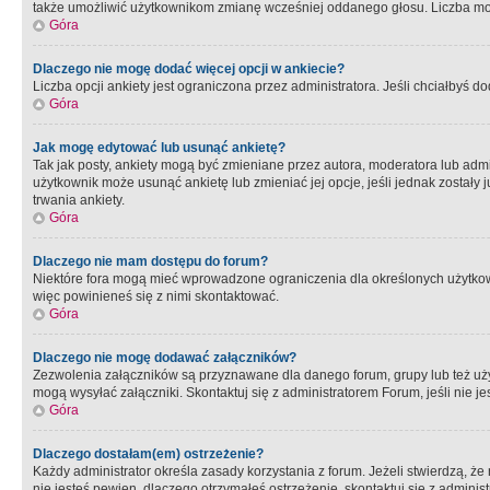
także umożliwić użytkownikom zmianę wcześniej oddanego głosu. Liczba możl
Góra
Dlaczego nie mogę dodać więcej opcji w ankiecie?
Liczba opcji ankiety jest ograniczona przez administratora. Jeśli chciałbyś do
Góra
Jak mogę edytować lub usunąć ankietę?
Tak jak posty, ankiety mogą być zmieniane przez autora, moderatora lub admi
użytkownik może usunąć ankietę lub zmieniać jej opcje, jeśli jednak został
trwania ankiety.
Góra
Dlaczego nie mam dostępu do forum?
Niektóre fora mogą mieć wprowadzone ograniczenia dla określonych użytkowni
więc powinieneś się z nimi skontaktować.
Góra
Dlaczego nie mogę dodawać załączników?
Zezwolenia załączników są przyznawane dla danego forum, grupy lub też uż
mogą wysyłać załączniki. Skontaktuj się z administratorem Forum, jeśli nie
Góra
Dlaczego dostałam(em) ostrzeżenie?
Każdy administrator określa zasady korzystania z forum. Jeżeli stwierdzą, ż
nie jesteś pewien, dlaczego otrzymałeś ostrzeżenie, skontaktuj sie z adminis