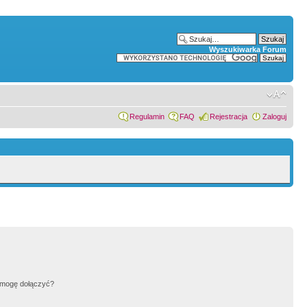
Wyszukiwarka Forum
Regulamin
FAQ
Rejestracja
Zaloguj
h mogę dołączyć?