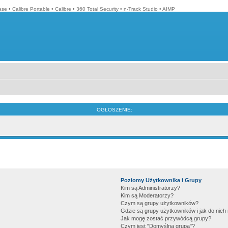
ase
•
Calibre Portable
•
Calibre
•
360 Total Security
•
n-Track Studio
•
AIMP
OGŁOSZENIE:
Poziomy Użytkownika i Grupy
Kim są Administratorzy?
Kim są Moderatorzy?
Czym są grupy użytkowników?
Gdzie są grupy użytkowników i jak do nic
Jak mogę zostać przywódcą grupy?
Czym jest "Domyślna grupa"?