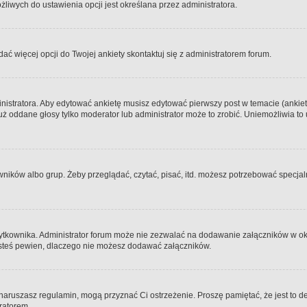
iwych do ustawienia opcji jest określana przez administratora.
dać więcej opcji do Twojej ankiety skontaktuj się z administratorem forum.
nistratora. Aby edytować ankietę musisz edytować pierwszy post w temacie (ankieta
y już oddane głosy tylko moderator lub administrator może to zrobić. Uniemożliwia
ków albo grup. Żeby przeglądać, czytać, pisać, itd. możesz potrzebować specjalny
ytkownika. Administrator forum może nie zezwalać na dodawanie załączników w o
 jesteś pewien, dlaczego nie możesz dodawać załączników.
e naruszasz regulamin, mogą przyznać Ci ostrzeżenie. Proszę pamiętać, że jest to d
tratorem.