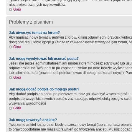
Tylko zarejestrowani użytkownicy mogą wysyłać e-maile do ludzi poprzez wbu
niezarejestrowanych użytkowników.
Góra
Problemy z pisaniem
Jak utworzyć temat na forum?
Aby napisać nowy temat w jednym z forów, kliknij odpowiedni przycisk widoc
dostępne dla Ciebie opcje ((
YMożesz zakładać nowe tematy na tym forum, Mo
Góra
Jak mogę wyedytować lub usunąć posta?
Jeżeli nie jesteś administratorem ani moderatorem możesz edytować lub usuwać
odpowiedział na Twój post to po zapisaniu zmian na dole będzie wyświetlana 
lub administratora (powinni oni poinformować dlaczego dokonali edycji). Pam
Góra
Jak mogę dodać podpis do mojego postu?
Aby dodać podpis do postu po pierwsze musisz go utworzyć w swoim profilu.
podpis do wszystkich swoich postów zaznaczając odpowiednią opcję w swoi
wysyłania wiadomości)
Góra
Jak mogę utworzyć ankietę?
Tworzenie ankiet jest proste, kiedy piszesz nowy temat (lub zmieniasz pier
to prawdopodobnie nie masz uprawnień do tworzenia ankiet). Musisz podać tyt