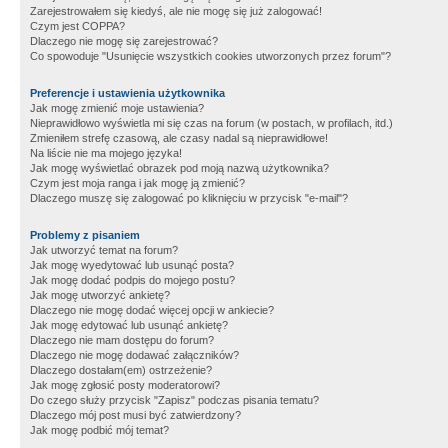
Zarejestrowałem się kiedyś, ale nie mogę się już zalogować!
Czym jest COPPA?
Dlaczego nie mogę się zarejestrować?
Co spowoduje "Usunięcie wszystkich cookies utworzonych przez forum"?
Preferencje i ustawienia użytkownika
Jak mogę zmienić moje ustawienia?
Nieprawidłowo wyświetla mi się czas na forum (w postach, w profilach, itd.)
Zmieniłem strefę czasową, ale czasy nadal są nieprawidłowe!
Na liście nie ma mojego języka!
Jak mogę wyświetlać obrazek pod moją nazwą użytkownika?
Czym jest moja ranga i jak mogę ją zmienić?
Dlaczego muszę się zalogować po kliknięciu w przycisk "e-mail"?
Problemy z pisaniem
Jak utworzyć temat na forum?
Jak mogę wyedytować lub usunąć posta?
Jak mogę dodać podpis do mojego postu?
Jak mogę utworzyć ankietę?
Dlaczego nie mogę dodać więcej opcji w ankiecie?
Jak mogę edytować lub usunąć ankietę?
Dlaczego nie mam dostępu do forum?
Dlaczego nie mogę dodawać załączników?
Dlaczego dostałam(em) ostrzeżenie?
Jak mogę zgłosić posty moderatorowi?
Do czego służy przycisk "Zapisz" podczas pisania tematu?
Dlaczego mój post musi być zatwierdzony?
Jak mogę podbić mój temat?