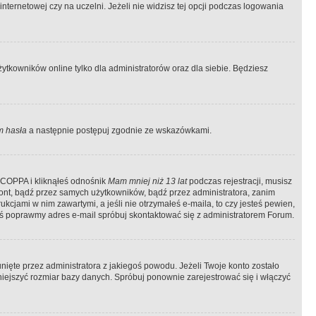
ternetowej czy na uczelni. Jeżeli nie widzisz tej opcji podczas logowania
tkowników online tylko dla administratorów oraz dla siebie. Będziesz
 hasła
a następnie postępuj zgodnie ze wskazówkami.
e COPPA i kliknąłeś odnośnik
Mam mniej niż 13 lat
podczas rejestracji, musisz
kont, bądź przez samych użytkowników, bądź przez administratora, zanim
cjami w nim zawartymi, a jeśli nie otrzymałeś e-maila, to czy jesteś pewien,
ś poprawmy adres e-mail spróbuj skontaktować się z administratorem Forum.
ięte przez administratora z jakiegoś powodu. Jeżeli Twoje konto zostało
iejszyć rozmiar bazy danych. Spróbuj ponownie zarejestrować się i włączyć