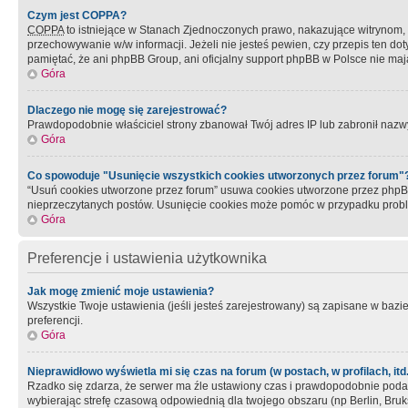
Czym jest COPPA?
COPPA
to istniejące w Stanach Zjednoczonych prawo, nakazujące witrynom
przechowywanie w/w informacji. Jeżeli nie jesteś pewien, czy przepis ten dot
pamiętać, że ani phpBB Group, ani oficjalny support phpBB w Polsce nie mają
Góra
Dlaczego nie mogę się zarejestrować?
Prawdopodobnie właściciel strony zbanował Twój adres IP lub zabronił nazwy 
Góra
Co spowoduje "Usunięcie wszystkich cookies utworzonych przez forum"
“Usuń cookies utworzone przez forum” usuwa cookies utworzone przez phpBB3
nieprzeczytanych postów. Usunięcie cookies może pomóc w przypadku pro
Góra
Preferencje i ustawienia użytkownika
Jak mogę zmienić moje ustawienia?
Wszystkie Twoje ustawienia (jeśli jesteś zarejestrowany) są zapisane w bazie 
preferencji.
Góra
Nieprawidłowo wyświetla mi się czas na forum (w postach, w profilach, itd.
Rzadko się zdarza, że serwer ma źle ustawiony czas i prawdopodobnie podane 
wybierając strefę czasową odpowiednią dla twojego obszaru (np Berlin, Bruk