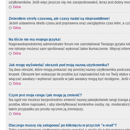
użytkowników. Jeśli więc jeszcze się nie zarejestrowałeś, teraz jest dobry mo
Góra
Zmieniłem strefę czasową, ale czasy nadal są nieprawidłowe!
Jeżeli ustawiona strefa czasu jest poprawna oraz uwzględnia czas letni, a c
Góra
Na liście nie ma mojego języka!
Najprawdopodobniej administrator forum nie zainstalował Twojego języka lub n
nie istnieje możesz sam spróbować wykonać takie tłumaczenie. Więcej inform
Góra
Jak mogę wyświetlać obrazek pod moją nazwą użytkownika?
Są dwa obrazki, które mogą pokazać się poniżej nazwy użytkownika podczas
kropek. Obrazek ten wskazuje ile postów już napisałeś/aś lub na Twój status
włączać awatary i wybierać sposób w jaki awatary mogą być dostępne. Jeśli n
Góra
Czym jest moja ranga i jak mogę ją zmienić?
Na ogół nie możesz bezpośrednio zmienić nazwy jakiejkolwiek rangi (ranga 
postów, które napisałeś, i aby identyfikować konkretne osoby, np. moderator
takim przypadku po prostu ręcznie ją zmniejszy.
Góra
Dlaczego muszę się zalogować po kliknięciu w przycisk "e-mail"?