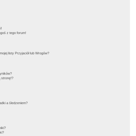
!
i!
goś z tego forum!
jej listy Przyjaciół lub Wrogów?
wyników?
 stronę!?
adki a śledzeniem?
iki?
ki?