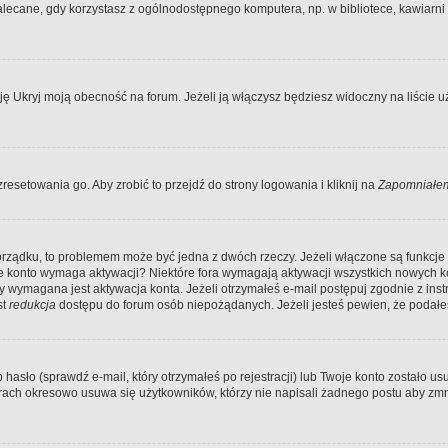
ecane, gdy korzystasz z ogólnodostępnego komputera, np. w bibliotece, kawiarni in
Ukryj moją obecność na forum. Jeżeli ją włączysz będziesz widoczny na liście uży
resetowania go. Aby zrobić to przejdź do strony logowania i kliknij na
Zapomniałem
porządku, to problemem może być jedna z dwóch rzeczy. Jeżeli włączone są funkcj
twoje konto wymaga aktywacji? Niektóre fora wymagają aktywacji wszystkich nowych 
wymagana jest aktywacja konta. Jeżeli otrzymałeś e-mail postępuj zgodnie z instruk
st
redukcja
dostępu do forum osób niepożądanych. Jeżeli jesteś pewien, że podałe
o (sprawdź e-mail, który otrzymałeś po rejestracji) lub Twoje konto zostało usun
rach okresowo usuwa się użytkowników, którzy nie napisali żadnego postu aby zmn