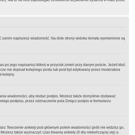
ość). Ma to na celu zapobiegać złośliwemu użytkowniu systemu e-maili przez
ować zanim napiszesz wiadomość. Na dole strony widoku tematu wymienione są
as po jego napisaniu) kliknij w przycisk
zmień
przy danym poście. Jeżeli ktoś
szcze nie dopisał kolejnego postu lub post był edytowany przez moderatora
 kolejny.
łania wiadomości, aby dodać podpis. Możesz także domyślnie dodawać
niego podpisu, przez odznaczenie pola Dołącz podpis w formularzu
larz
Tworzenie ankiety
pod głównym polem wiadomości (jeśli nie widzisz go,
 Możesz także wyznaczyć czas trwania ankiety (0 dla niekończącej się) a