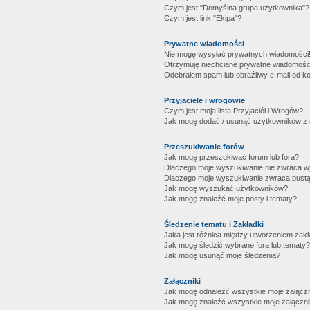
Czym jest "Domyślna grupa użytkownika"?
Czym jest link "Ekipa"?
Prywatne wiadomości
Nie mogę wysyłać prywatnych wiadomości
Otrzymuję niechciane prywatne wiadomośc
Odebrałem spam lub obraźliwy e-mail od ko
Przyjaciele i wrogowie
Czym jest moja lista Przyjaciół i Wrogów?
Jak mogę dodać / usunąć użytkowników z mo
Przeszukiwanie forów
Jak mogę przeszukiwać forum lub fora?
Dlaczego moje wyszukiwanie nie zwraca 
Dlaczego moje wyszukiwanie zwraca pustą
Jak mogę wyszukać użytkowników?
Jak mogę znaleźć moje posty i tematy?
Śledzenie tematu i Zakładki
Jaka jest różnica między utworzeniem zakł
Jak mogę śledzić wybrane fora lub tematy?
Jak mogę usunąć moje śledzenia?
Załączniki
Jak mogę odnaleźć wszystkie moje załączn
Jak mogę znaleźć wszystkie moje załączni