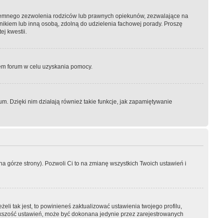
semnego zezwolenia rodziców lub prawnych opiekunów, zezwalające na
awnikiem lub inną osobą, zdolną do udzielenia fachowej porady. Proszę
j kwestii.
orem forum w celu uzyskania pomocy.
. Dzięki nim działają również takie funkcje, jak zapamiętywanie
a górze strony). Pozwoli Ci to na zmianę wszystkich Twoich ustawień i
li tak jest, to powinieneś zaktualizować ustawienia twojego profilu,
większość ustawień, może być dokonana jedynie przez zarejestrowanych