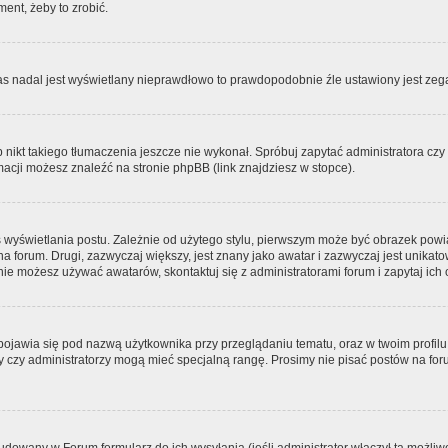
ment, żeby to zrobić.
zas nadal jest wyświetlany nieprawdłowo to prawdopodobnie źle ustawiony jest zega
ikt takiego tłumaczenia jeszcze nie wykonał. Spróbuj zapytać administratora czy m
acji możesz znaleźć na stronie phpBB (link znajdziesz w stopce).
 wyświetlania postu. Zależnie od użytego stylu, pierwszym może być obrazek pow
 na forum. Drugi, zazwyczaj większy, jest znany jako awatar i zazwyczaj jest unik
ie możesz używać awatarów, skontaktuj się z administratorami forum i zapytaj ich 
pojawia się pod nazwą użytkownika przy przeglądaniu tematu, oraz w twoim profilu
zy czy administratorzy mogą mieć specjalną rangę. Prosimy nie pisać postów na for