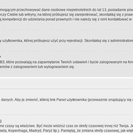
, mogącym przechowywać dane osobowe niepełnoletnich do lat 13, posiadanie pi
yczy Ciebie lub witryny, na której próbujesz się zarejestrować, skontaktuj się z pr
 kompetencji do udzielania porad prawnych i nie należy się z nimi kontaktować w te
użytkownika, której próbujesz użyć przy rejestracji. Skontaktuj się z administrat
?
, które pozwalają na zapamiętanie Twoich ustawień i bycie zalogowanym na forum
blemów z zalogowaniem lub wylogowaniem się.
danych. Aby je zmienić, kliknij link
Panel użytkownika
(przeważnie znajdujący się n
)
czasy są właściwe. Być może widzisz czas ze strefy czasowej innej niż Twoja. Jeże
sela, Kopenhaga, Madryd, Paryż itp.). Pamiętaj, że zmiana strefy czasowej, jak 