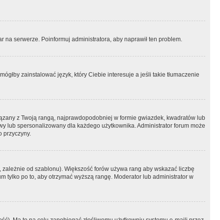
r na serwerze. Poinformuj administratora, aby naprawił ten problem.
ógłby zainstalować język, który Ciebie interesuje a jeśli takie tłumaczenie
iązany z Twoją rangą, najprawdopodobniej w formie gwiazdek, kwadratów lub
atowy lub spersonalizowany dla każdego użytkownika. Administrator forum może
o przyczyny.
, zależnie od szablonu). Większość forów używa rang aby wskazać liczbę
um tylko po to, aby otrzymać wyższą rangę. Moderator lub administrator w