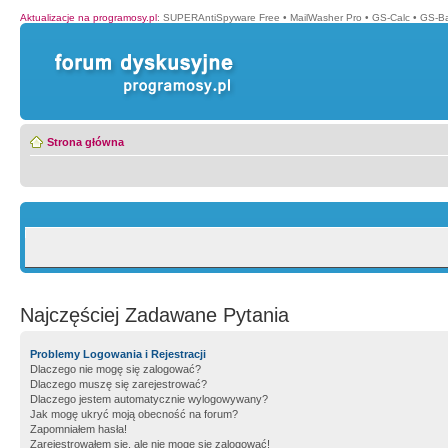
Aktualizacje na programosy.pl
:
SUPERAntiSpyware Free
•
MailWasher Pro
•
GS-Calc
•
GS-B
Strona główna
Najczęściej Zadawane Pytania
Problemy Logowania i Rejestracji
Dlaczego nie mogę się zalogować?
Dlaczego muszę się zarejestrować?
Dlaczego jestem automatycznie wylogowywany?
Jak mogę ukryć moją obecność na forum?
Zapomniałem hasła!
Zarejestrowałem się, ale nie mogę się zalogować!