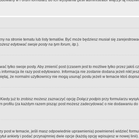
dowany w Forum formularz do ich wysyłania (jeśli administrator włączył tą możliw
zny na stronie tematu lub listy tematów. Być może będziesz musiał się zarejestr
żesz edytować swoje posty na tym forum, itp.
).
 tylko swoje posty. Aby zmienić post (czasem jest to możliwe tylko przez jakiś cz
informacja ile razy post edytowano. Informacja nie zostanie dodana jeżeli nikt je
iętaj, że normalni użytkownicy nie mogą usunąć postu jeżeli w temacie ktoś dopisał
 Kiedy już to zrobisz możesz zaznaczyć opcję
Dołącz podpis
przy formularzu wysy
m profilu (za każdym razem pisząc post możesz zadecydować o nie dodawaniu do 
wszy post w temacie, jeśli masz odpowiednie uprawnienia) powinieneś widzieć formu
uł ankiety i podać przynajmniej dwie opcje (każdą opcję wpisujesz w nowej linii).