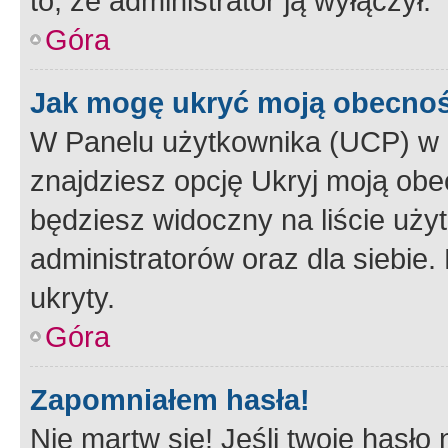
to, że administrator ją wyłączył.
Góra
Jak mogę ukryć moją obecno
W Panelu użytkownika (UCP) w 
znajdziesz opcję Ukryj moją obe
będziesz widoczny na liście użyt
administratorów oraz dla siebie.
ukryty.
Góra
Zapomniałem hasła!
Nie martw się! Jeśli twoje hasło