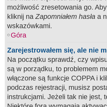
możliwość zresetowania go. Aby 
kliknij na
Zapomniałem hasła
a n
wskazówkami.
Góra
Zarejestrowałem się, ale nie 
Na początku sprawdź, czy wpisuj
są w porządku, to problemem mo
włączone są funkcje COPPA i kl
podczas rejestracji, musisz pos
instrukcjami. Jeżeli tak nie jes
Niektóre fora wymagają aktywac