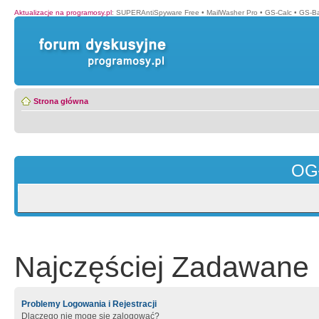
Aktualizacje na programosy.pl
:
SUPERAntiSpyware Free
•
MailWasher Pro
•
GS-Calc
•
GS-B
Strona główna
OG
Najczęściej Zadawane 
Problemy Logowania i Rejestracji
Dlaczego nie mogę się zalogować?