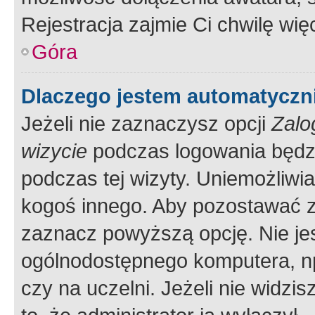
Rejestracja zajmie Ci chwilę wi
Góra
Dlaczego jestem automatycz
Jeżeli nie zaznaczysz opcji
Zalo
wizycie
podczas logowania będzi
podczas tej wizyty. Uniemożliwi
kogoś innego. Aby pozostawać 
zaznacz powyższą opcję. Nie jes
ogólnodostępnego komputera, np.
czy na uczelni. Jeżeli nie widzi