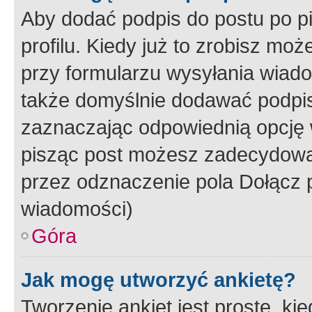
Aby dodać podpis do postu po 
profilu. Kiedy już to zrobisz m
przy formularzu wysyłania wiad
także domyślnie dodawać podpi
zaznaczając odpowiednią opcję 
pisząc post możesz zadecydowa
przez odznaczenie pola Dołącz 
wiadomości)
Góra
Jak mogę utworzyć ankietę?
Tworzenie ankiet jest proste, ki