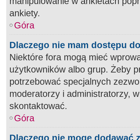
manipulowanie w ankietach popr
ankiety.
Góra
Dlaczego nie mam dostępu d
Niektóre fora mogą mieć wprowa
użytkowników albo grup. Żeby pr
potrzebować specjalnych zezwole
moderatorzy i administratorzy, w
skontaktować.
Góra
Dlaczego nie mogę dodawać 