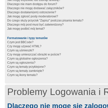
Jak mogę edytować lub usunąć ankietę?
Dlaczego nie mam dostępu do forum?
Dlaczego nie mogę dodawać załączników?
Dlaczego dostałam(em) ostrzeżenie?
Jak mogę zgłosić posty moderatorowi?
Do czego służy przycisk "Zapisz" podczas pisania tematu?
Dlaczego mój post musi być zatwierdzony?
Jak mogę podbić mój temat?
Formatowanie i typy tematów
Czym jest BBCode?
Czy mogę używać HTML?
Czym są uśmieszki?
Czy mogę umieszczać obrazki w poście?
Czym są globalne ogłoszenia?
Czym są ogłoszenia?
Czym są tematy przyklejone?
Czym są tematy zamknięte?
Czym są ikony tematu?
Problemy Logowania i R
Dlaczego nie mogę się zalog