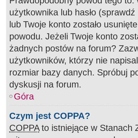
Prawdopodobny powód tego to:
użytkownika lub hasło (sprawdź e
lub Twoje konto zostało usunięte
powodu. Jeżeli Twoje konto zost
żadnych postów na forum? Zazw
użytkowników, którzy nie napisa
rozmiar bazy danych. Spróbuj po
dyskusji na forum.
Góra
Czym jest COPPA?
COPPA
to istniejące w Stanach