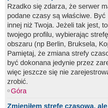
Rzadko się zdarza, że serwer m
podane czasy są właściwe. Być 
innej niż Twoja. Jeżeli tak jest,
twojego profilu, wybierając str
obszaru (np Berlin, Bruksela, Ko
Pamiętaj, że zmiana strefy czas
być dokonana jedynie przez zar
więc jeszcze się nie zarejestrow
zrobić.
Góra
Zmieniłem strefę czasową, ale