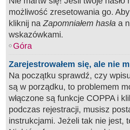
Nie martw się! Jeśli twoje hasło
możliwość zresetowania go. Aby 
kliknij na
Zapomniałem hasła
a n
wskazówkami.
Góra
Zarejestrowałem się, ale nie 
Na początku sprawdź, czy wpisuj
są w porządku, to problemem mo
włączone są funkcje COPPA i kl
podczas rejestracji, musisz pos
instrukcjami. Jeżeli tak nie jes