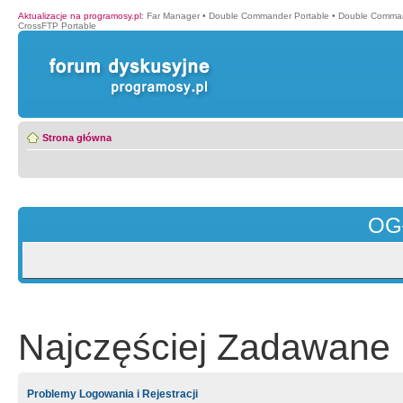
Aktualizacje na programosy.pl
:
Far Manager
•
Double Commander Portable
•
Double Comma
CrossFTP Portable
Strona główna
OG
Najczęściej Zadawane 
Problemy Logowania i Rejestracji