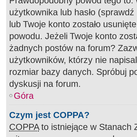
Prawdopodobny powód tego to:
użytkownika lub hasło (sprawdź e
lub Twoje konto zostało usunięte
powodu. Jeżeli Twoje konto zost
żadnych postów na forum? Zazw
użytkowników, którzy nie napisa
rozmiar bazy danych. Spróbuj po
dyskusji na forum.
Góra
Czym jest COPPA?
COPPA
to istniejące w Stanach