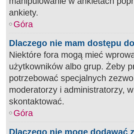
manipulowanie w ankietach popr
ankiety.
Góra
Dlaczego nie mam dostępu d
Niektóre fora mogą mieć wprowa
użytkowników albo grup. Żeby pr
potrzebować specjalnych zezwole
moderatorzy i administratorzy, w
skontaktować.
Góra
Dlaczego nie mogę dodawać 