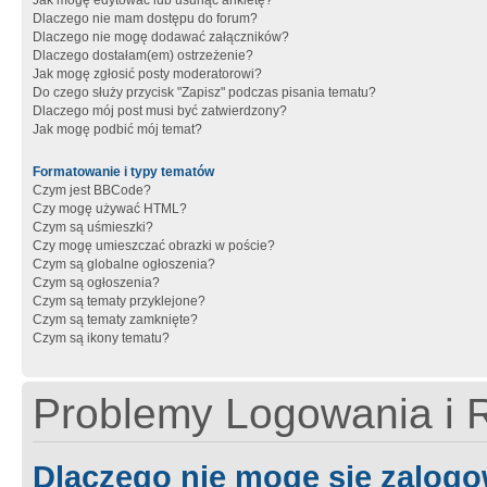
Jak mogę edytować lub usunąć ankietę?
Dlaczego nie mam dostępu do forum?
Dlaczego nie mogę dodawać załączników?
Dlaczego dostałam(em) ostrzeżenie?
Jak mogę zgłosić posty moderatorowi?
Do czego służy przycisk "Zapisz" podczas pisania tematu?
Dlaczego mój post musi być zatwierdzony?
Jak mogę podbić mój temat?
Formatowanie i typy tematów
Czym jest BBCode?
Czy mogę używać HTML?
Czym są uśmieszki?
Czy mogę umieszczać obrazki w poście?
Czym są globalne ogłoszenia?
Czym są ogłoszenia?
Czym są tematy przyklejone?
Czym są tematy zamknięte?
Czym są ikony tematu?
Problemy Logowania i R
Dlaczego nie mogę się zalog