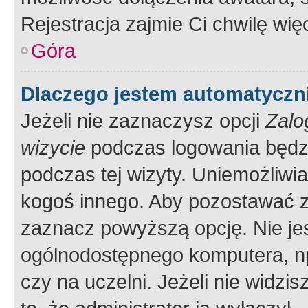
Rejestracja zajmie Ci chwilę wi
Góra
Dlaczego jestem automatycz
Jeżeli nie zaznaczysz opcji
Zalo
wizycie
podczas logowania będzi
podczas tej wizyty. Uniemożliwi
kogoś innego. Aby pozostawać 
zaznacz powyższą opcję. Nie jes
ogólnodostępnego komputera, np.
czy na uczelni. Jeżeli nie widzi