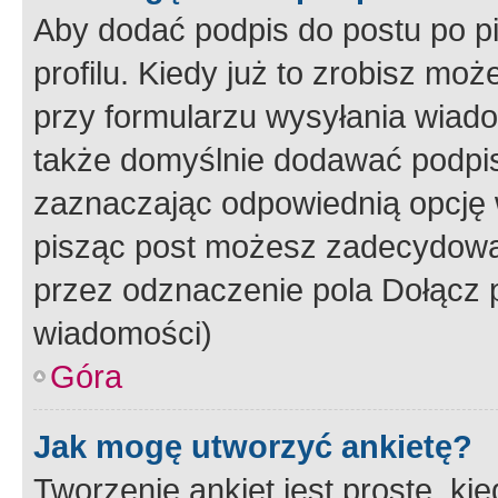
Aby dodać podpis do postu po 
profilu. Kiedy już to zrobisz m
przy formularzu wysyłania wiad
także domyślnie dodawać podpi
zaznaczając odpowiednią opcję 
pisząc post możesz zadecydowa
przez odznaczenie pola Dołącz 
wiadomości)
Góra
Jak mogę utworzyć ankietę?
Tworzenie ankiet jest proste, ki