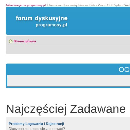
Aktualizacje na programosy.pl
:
Chromium
•
Kaspersky Rescue Disk
•
Vim
•
USB Raptor
•
Web
Strona główna
OG
Najczęściej Zadawane 
Problemy Logowania i Rejestracji
Dlaczego nie mogę się zalogować?