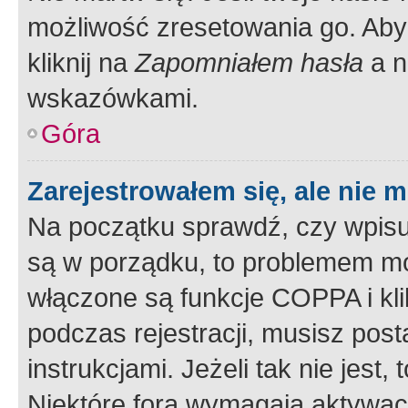
możliwość zresetowania go. Aby 
kliknij na
Zapomniałem hasła
a n
wskazówkami.
Góra
Zarejestrowałem się, ale nie 
Na początku sprawdź, czy wpisuj
są w porządku, to problemem mo
włączone są funkcje COPPA i kl
podczas rejestracji, musisz pos
instrukcjami. Jeżeli tak nie jes
Niektóre fora wymagają aktywac