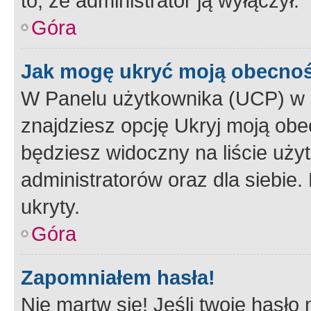
to, że administrator ją wyłączył.
Góra
Jak mogę ukryć moją obecno
W Panelu użytkownika (UCP) w 
znajdziesz opcję Ukryj moją obe
będziesz widoczny na liście użyt
administratorów oraz dla siebie.
ukryty.
Góra
Zapomniałem hasła!
Nie martw się! Jeśli twoje hasło