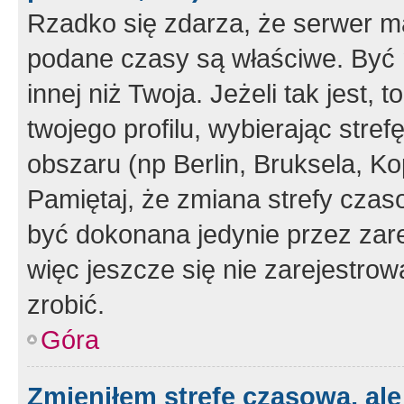
Rzadko się zdarza, że serwer m
podane czasy są właściwe. Być 
innej niż Twoja. Jeżeli tak jest,
twojego profilu, wybierając str
obszaru (np Berlin, Bruksela, Ko
Pamiętaj, że zmiana strefy czas
być dokonana jedynie przez zar
więc jeszcze się nie zarejestrow
zrobić.
Góra
Zmieniłem strefę czasową, ale