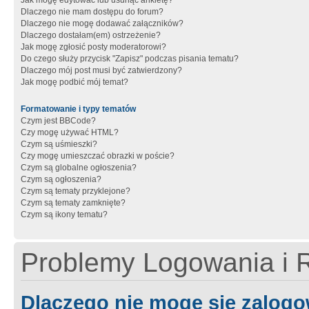
Jak mogę edytować lub usunąć ankietę?
Dlaczego nie mam dostępu do forum?
Dlaczego nie mogę dodawać załączników?
Dlaczego dostałam(em) ostrzeżenie?
Jak mogę zgłosić posty moderatorowi?
Do czego służy przycisk "Zapisz" podczas pisania tematu?
Dlaczego mój post musi być zatwierdzony?
Jak mogę podbić mój temat?
Formatowanie i typy tematów
Czym jest BBCode?
Czy mogę używać HTML?
Czym są uśmieszki?
Czy mogę umieszczać obrazki w poście?
Czym są globalne ogłoszenia?
Czym są ogłoszenia?
Czym są tematy przyklejone?
Czym są tematy zamknięte?
Czym są ikony tematu?
Problemy Logowania i R
Dlaczego nie mogę się zalog