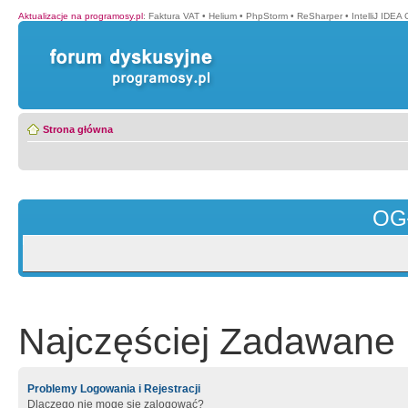
Aktualizacje na programosy.pl
:
Faktura VAT
•
Helium
•
PhpStorm
•
ReSharper
•
IntelliJ IDEA
Strona główna
OG
Najczęściej Zadawane 
Problemy Logowania i Rejestracji
Dlaczego nie mogę się zalogować?