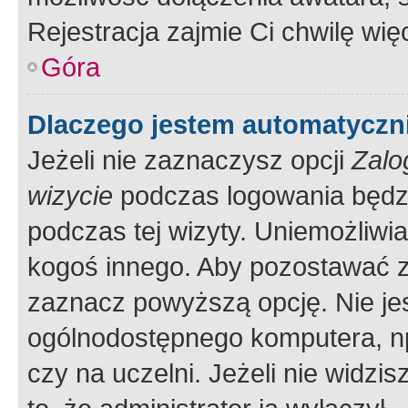
Rejestracja zajmie Ci chwilę wi
Góra
Dlaczego jestem automatycz
Jeżeli nie zaznaczysz opcji
Zalo
wizycie
podczas logowania będzi
podczas tej wizyty. Uniemożliwi
kogoś innego. Aby pozostawać 
zaznacz powyższą opcję. Nie jes
ogólnodostępnego komputera, np.
czy na uczelni. Jeżeli nie widzi