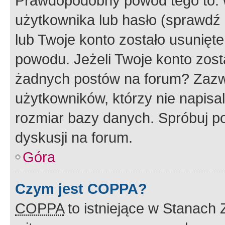
Prawdopodobny powód tego to:
użytkownika lub hasło (sprawdź e
lub Twoje konto zostało usunięte
powodu. Jeżeli Twoje konto zost
żadnych postów na forum? Zazw
użytkowników, którzy nie napisa
rozmiar bazy danych. Spróbuj po
dyskusji na forum.
Góra
Czym jest COPPA?
COPPA
to istniejące w Stanach