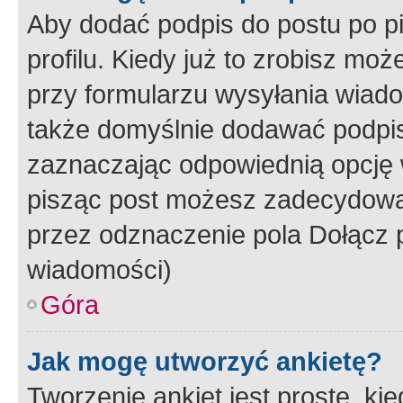
Aby dodać podpis do postu po 
profilu. Kiedy już to zrobisz m
przy formularzu wysyłania wiad
także domyślnie dodawać podpi
zaznaczając odpowiednią opcję 
pisząc post możesz zadecydowa
przez odznaczenie pola Dołącz 
wiadomości)
Góra
Jak mogę utworzyć ankietę?
Tworzenie ankiet jest proste, ki