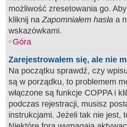
możliwość zresetowania go. Aby 
kliknij na
Zapomniałem hasła
a n
wskazówkami.
Góra
Zarejestrowałem się, ale nie 
Na początku sprawdź, czy wpisuj
są w porządku, to problemem mo
włączone są funkcje COPPA i kl
podczas rejestracji, musisz pos
instrukcjami. Jeżeli tak nie jes
Niektóre fora wymagają aktywac