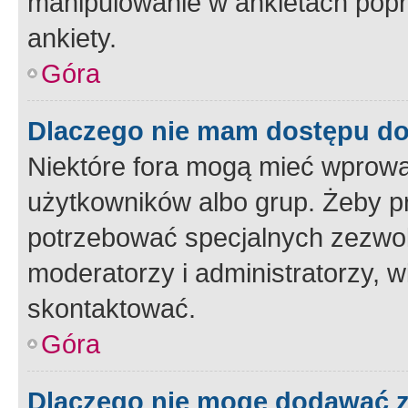
manipulowanie w ankietach popr
ankiety.
Góra
Dlaczego nie mam dostępu d
Niektóre fora mogą mieć wprowa
użytkowników albo grup. Żeby pr
potrzebować specjalnych zezwole
moderatorzy i administratorzy, w
skontaktować.
Góra
Dlaczego nie mogę dodawać 