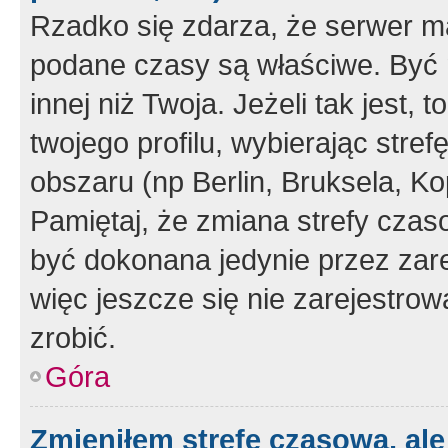
Rzadko się zdarza, że serwer m
podane czasy są właściwe. Być 
innej niż Twoja. Jeżeli tak jest,
twojego profilu, wybierając str
obszaru (np Berlin, Bruksela, Ko
Pamiętaj, że zmiana strefy czas
być dokonana jedynie przez zar
więc jeszcze się nie zarejestrow
zrobić.
Góra
Zmieniłem strefę czasową, ale