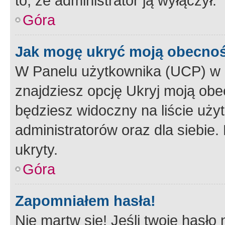
to, że administrator ją wyłączył.
Góra
Jak mogę ukryć moją obecno
W Panelu użytkownika (UCP) w 
znajdziesz opcję Ukryj moją obe
będziesz widoczny na liście użyt
administratorów oraz dla siebie.
ukryty.
Góra
Zapomniałem hasła!
Nie martw się! Jeśli twoje hasło