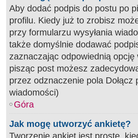
Aby dodać podpis do postu po 
profilu. Kiedy już to zrobisz m
przy formularzu wysyłania wiad
także domyślnie dodawać podpi
zaznaczając odpowiednią opcję 
pisząc post możesz zadecydowa
przez odznaczenie pola Dołącz 
wiadomości)
Góra
Jak mogę utworzyć ankietę?
Tworzenie ankiet jest proste, ki