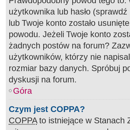
Prawdopodobny powód tego to:
użytkownika lub hasło (sprawdź e
lub Twoje konto zostało usunięte
powodu. Jeżeli Twoje konto zost
żadnych postów na forum? Zazw
użytkowników, którzy nie napisa
rozmiar bazy danych. Spróbuj po
dyskusji na forum.
Góra
Czym jest COPPA?
COPPA
to istniejące w Stanach