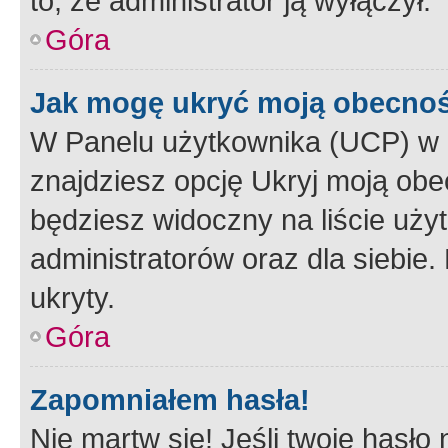
to, że administrator ją wyłączył.
Góra
Jak mogę ukryć moją obecno
W Panelu użytkownika (UCP) w 
znajdziesz opcję Ukryj moją obe
będziesz widoczny na liście użyt
administratorów oraz dla siebie.
ukryty.
Góra
Zapomniałem hasła!
Nie martw się! Jeśli twoje hasło