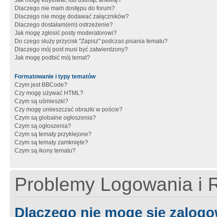
Jak mogę edytować lub usunąć ankietę?
Dlaczego nie mam dostępu do forum?
Dlaczego nie mogę dodawać załączników?
Dlaczego dostałam(em) ostrzeżenie?
Jak mogę zgłosić posty moderatorowi?
Do czego służy przycisk "Zapisz" podczas pisania tematu?
Dlaczego mój post musi być zatwierdzony?
Jak mogę podbić mój temat?
Formatowanie i typy tematów
Czym jest BBCode?
Czy mogę używać HTML?
Czym są uśmieszki?
Czy mogę umieszczać obrazki w poście?
Czym są globalne ogłoszenia?
Czym są ogłoszenia?
Czym są tematy przyklejone?
Czym są tematy zamknięte?
Czym są ikony tematu?
Problemy Logowania i R
Dlaczego nie mogę się zalog