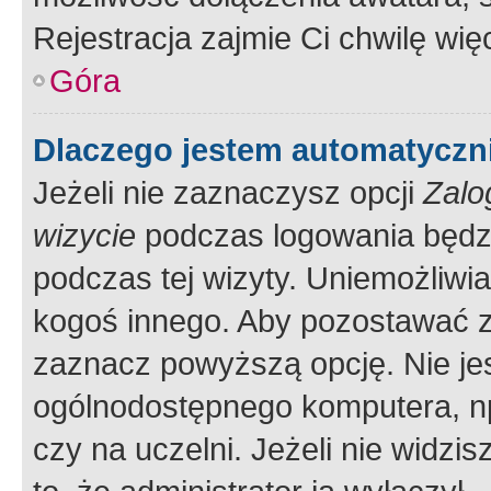
Rejestracja zajmie Ci chwilę wi
Góra
Dlaczego jestem automatycz
Jeżeli nie zaznaczysz opcji
Zalo
wizycie
podczas logowania będzi
podczas tej wizyty. Uniemożliwi
kogoś innego. Aby pozostawać 
zaznacz powyższą opcję. Nie jes
ogólnodostępnego komputera, np.
czy na uczelni. Jeżeli nie widzi