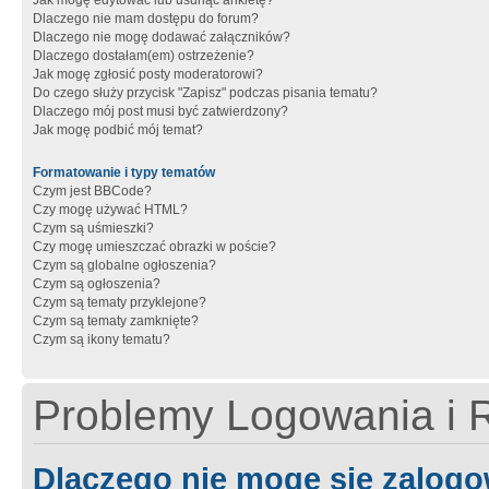
Jak mogę edytować lub usunąć ankietę?
Dlaczego nie mam dostępu do forum?
Dlaczego nie mogę dodawać załączników?
Dlaczego dostałam(em) ostrzeżenie?
Jak mogę zgłosić posty moderatorowi?
Do czego służy przycisk "Zapisz" podczas pisania tematu?
Dlaczego mój post musi być zatwierdzony?
Jak mogę podbić mój temat?
Formatowanie i typy tematów
Czym jest BBCode?
Czy mogę używać HTML?
Czym są uśmieszki?
Czy mogę umieszczać obrazki w poście?
Czym są globalne ogłoszenia?
Czym są ogłoszenia?
Czym są tematy przyklejone?
Czym są tematy zamknięte?
Czym są ikony tematu?
Problemy Logowania i R
Dlaczego nie mogę się zalog