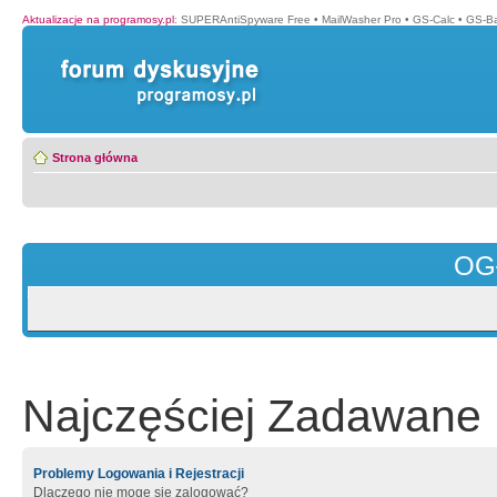
Aktualizacje na programosy.pl
:
SUPERAntiSpyware Free
•
MailWasher Pro
•
GS-Calc
•
GS-B
Strona główna
OG
Najczęściej Zadawane 
Problemy Logowania i Rejestracji
Dlaczego nie mogę się zalogować?