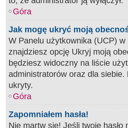
to, że administrator ją wyłączył.
Góra
Jak mogę ukryć moją obecno
W Panelu użytkownika (UCP) w 
znajdziesz opcję Ukryj moją obe
będziesz widoczny na liście użyt
administratorów oraz dla siebie.
ukryty.
Góra
Zapomniałem hasła!
Nie martw się! Jeśli twoje hasło