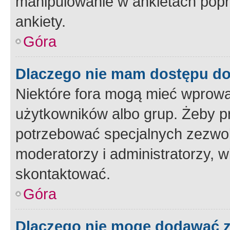
manipulowanie w ankietach popr
ankiety.
Góra
Dlaczego nie mam dostępu d
Niektóre fora mogą mieć wprowa
użytkowników albo grup. Żeby pr
potrzebować specjalnych zezwole
moderatorzy i administratorzy, w
skontaktować.
Góra
Dlaczego nie mogę dodawać 