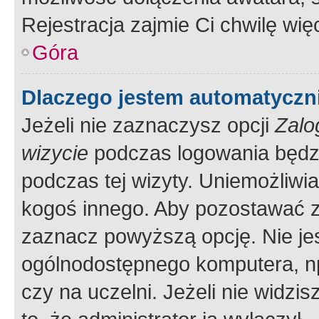
Rejestracja zajmie Ci chwilę wi
Góra
Dlaczego jestem automatycz
Jeżeli nie zaznaczysz opcji
Zalo
wizycie
podczas logowania będzi
podczas tej wizyty. Uniemożliwi
kogoś innego. Aby pozostawać 
zaznacz powyższą opcję. Nie jes
ogólnodostępnego komputera, np.
czy na uczelni. Jeżeli nie widzi