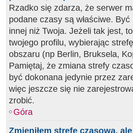
Rzadko się zdarza, że serwer m
podane czasy są właściwe. Być 
innej niż Twoja. Jeżeli tak jest,
twojego profilu, wybierając str
obszaru (np Berlin, Bruksela, Ko
Pamiętaj, że zmiana strefy czas
być dokonana jedynie przez zar
więc jeszcze się nie zarejestrow
zrobić.
Góra
Zmieniłem strefę czasową, ale