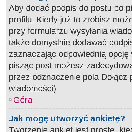
Aby dodać podpis do postu po 
profilu. Kiedy już to zrobisz m
przy formularzu wysyłania wiad
także domyślnie dodawać podpi
zaznaczając odpowiednią opcję 
pisząc post możesz zadecydowa
przez odznaczenie pola Dołącz 
wiadomości)
Góra
Jak mogę utworzyć ankietę?
Tworzenie ankiet jest proste, ki