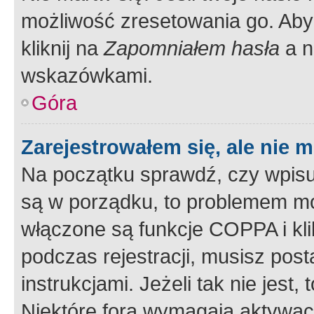
możliwość zresetowania go. Aby 
kliknij na
Zapomniałem hasła
a n
wskazówkami.
Góra
Zarejestrowałem się, ale nie 
Na początku sprawdź, czy wpisuj
są w porządku, to problemem mo
włączone są funkcje COPPA i kl
podczas rejestracji, musisz pos
instrukcjami. Jeżeli tak nie jes
Niektóre fora wymagają aktywac