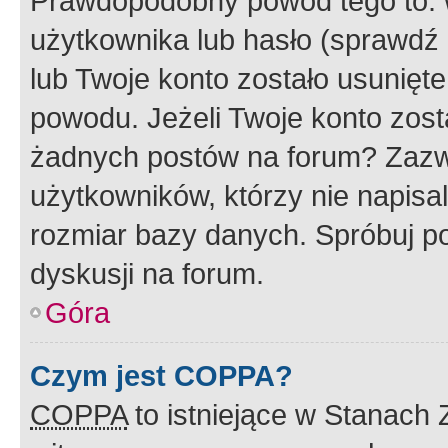
Prawdopodobny powód tego to:
użytkownika lub hasło (sprawdź e
lub Twoje konto zostało usunięte
powodu. Jeżeli Twoje konto zost
żadnych postów na forum? Zazw
użytkowników, którzy nie napisa
rozmiar bazy danych. Spróbuj po
dyskusji na forum.
Góra
Czym jest COPPA?
COPPA
to istniejące w Stanach