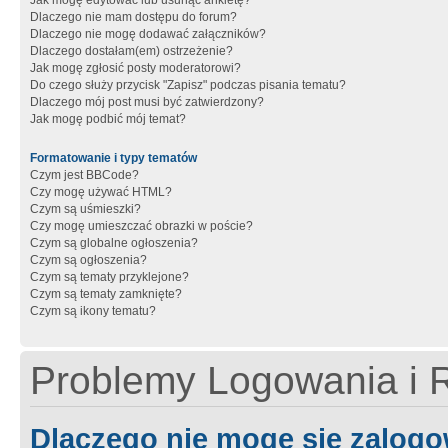
Jak mogę edytować lub usunąć ankietę?
Dlaczego nie mam dostępu do forum?
Dlaczego nie mogę dodawać załączników?
Dlaczego dostałam(em) ostrzeżenie?
Jak mogę zgłosić posty moderatorowi?
Do czego służy przycisk "Zapisz" podczas pisania tematu?
Dlaczego mój post musi być zatwierdzony?
Jak mogę podbić mój temat?
Formatowanie i typy tematów
Czym jest BBCode?
Czy mogę używać HTML?
Czym są uśmieszki?
Czy mogę umieszczać obrazki w poście?
Czym są globalne ogłoszenia?
Czym są ogłoszenia?
Czym są tematy przyklejone?
Czym są tematy zamknięte?
Czym są ikony tematu?
Problemy Logowania i R
Dlaczego nie mogę się zalog