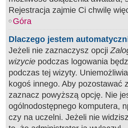
Rejestracja zajmie Ci chwilę wi
Góra
Dlaczego jestem automatycz
Jeżeli nie zaznaczysz opcji
Zalo
wizycie
podczas logowania będzi
podczas tej wizyty. Uniemożliwi
kogoś innego. Aby pozostawać 
zaznacz powyższą opcję. Nie jes
ogólnodostępnego komputera, np.
czy na uczelni. Jeżeli nie widzi