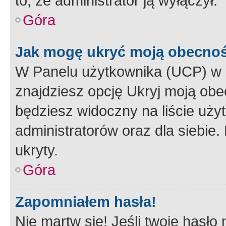
to, że administrator ją wyłączył.
Góra
Jak mogę ukryć moją obecno
W Panelu użytkownika (UCP) w 
znajdziesz opcję Ukryj moją obe
będziesz widoczny na liście użyt
administratorów oraz dla siebie.
ukryty.
Góra
Zapomniałem hasła!
Nie martw się! Jeśli twoje hasło