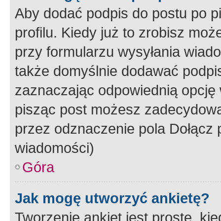
Aby dodać podpis do postu po 
profilu. Kiedy już to zrobisz m
przy formularzu wysyłania wiad
także domyślnie dodawać podpi
zaznaczając odpowiednią opcję 
pisząc post możesz zadecydowa
przez odznaczenie pola Dołącz 
wiadomości)
Góra
Jak mogę utworzyć ankietę?
Tworzenie ankiet jest proste, ki