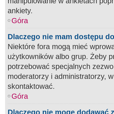
manipulowanie w ankietach popr
ankiety.
Góra
Dlaczego nie mam dostępu d
Niektóre fora mogą mieć wprowa
użytkowników albo grup. Żeby pr
potrzebować specjalnych zezwole
moderatorzy i administratorzy, w
skontaktować.
Góra
Dlaczego nie mogę dodawać 