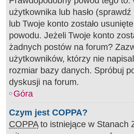
Prawdopodobny powód tego to:
użytkownika lub hasło (sprawdź e
lub Twoje konto zostało usunięte
powodu. Jeżeli Twoje konto zost
żadnych postów na forum? Zazw
użytkowników, którzy nie napisa
rozmiar bazy danych. Spróbuj po
dyskusji na forum.
Góra
Czym jest COPPA?
COPPA
to istniejące w Stanach