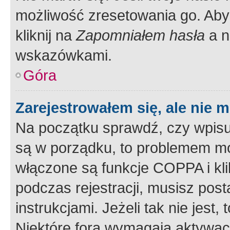
możliwość zresetowania go. Aby 
kliknij na
Zapomniałem hasła
a n
wskazówkami.
Góra
Zarejestrowałem się, ale nie 
Na początku sprawdź, czy wpisuj
są w porządku, to problemem mo
włączone są funkcje COPPA i kl
podczas rejestracji, musisz pos
instrukcjami. Jeżeli tak nie jes
Niektóre fora wymagają aktywac