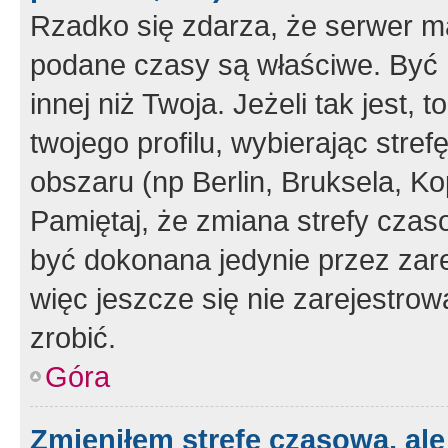
Rzadko się zdarza, że serwer m
podane czasy są właściwe. Być 
innej niż Twoja. Jeżeli tak jest,
twojego profilu, wybierając str
obszaru (np Berlin, Bruksela, Ko
Pamiętaj, że zmiana strefy czas
być dokonana jedynie przez zar
więc jeszcze się nie zarejestrow
zrobić.
Góra
Zmieniłem strefę czasową, ale