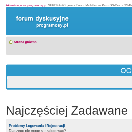
Aktualizacje na programosy.pl
:
SUPERAntiSpyware Free
•
MailWasher Pro
•
GS-Calc
•
GS-B
Strona główna
OG
Najczęściej Zadawane 
Problemy Logowania i Rejestracji
Dlaczego nie mogę się zalogować?