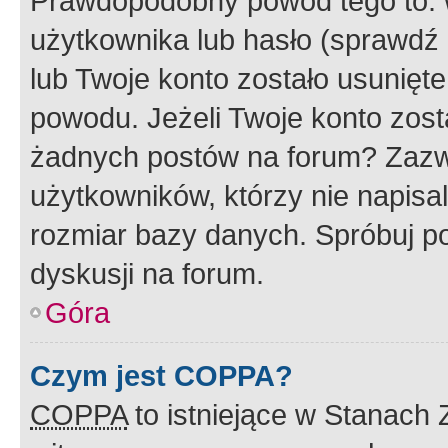
Prawdopodobny powód tego to:
użytkownika lub hasło (sprawdź e
lub Twoje konto zostało usunięte
powodu. Jeżeli Twoje konto zost
żadnych postów na forum? Zazw
użytkowników, którzy nie napisa
rozmiar bazy danych. Spróbuj po
dyskusji na forum.
Góra
Czym jest COPPA?
COPPA
to istniejące w Stanach