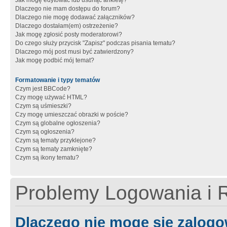
Jak mogę edytować lub usunąć ankietę?
Dlaczego nie mam dostępu do forum?
Dlaczego nie mogę dodawać załączników?
Dlaczego dostałam(em) ostrzeżenie?
Jak mogę zgłosić posty moderatorowi?
Do czego służy przycisk "Zapisz" podczas pisania tematu?
Dlaczego mój post musi być zatwierdzony?
Jak mogę podbić mój temat?
Formatowanie i typy tematów
Czym jest BBCode?
Czy mogę używać HTML?
Czym są uśmieszki?
Czy mogę umieszczać obrazki w poście?
Czym są globalne ogłoszenia?
Czym są ogłoszenia?
Czym są tematy przyklejone?
Czym są tematy zamknięte?
Czym są ikony tematu?
Problemy Logowania i R
Dlaczego nie mogę się zalog