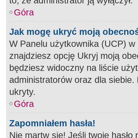
to, że administrator ją wyłączył.
Góra
Jak mogę ukryć moją obecno
W Panelu użytkownika (UCP) w 
znajdziesz opcję Ukryj moją obe
będziesz widoczny na liście użyt
administratorów oraz dla siebie.
ukryty.
Góra
Zapomniałem hasła!
Nie martw się! Jeśli twoje hasło