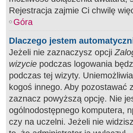
Rejestracja zajmie Ci chwilę wi
Góra
Dlaczego jestem automatycz
Jeżeli nie zaznaczysz opcji
Zalo
wizycie
podczas logowania będzi
podczas tej wizyty. Uniemożliwi
kogoś innego. Aby pozostawać 
zaznacz powyższą opcję. Nie jes
ogólnodostępnego komputera, np.
czy na uczelni. Jeżeli nie widzi