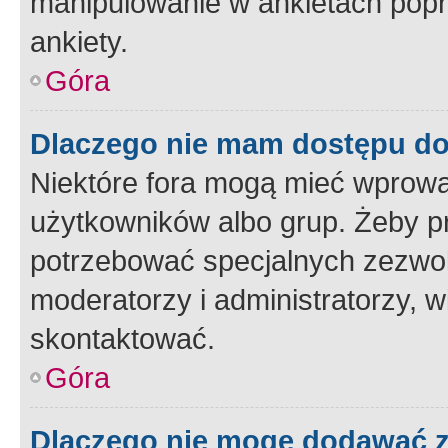
manipulowanie w ankietach popr
ankiety.
Góra
Dlaczego nie mam dostępu d
Niektóre fora mogą mieć wprowa
użytkowników albo grup. Żeby pr
potrzebować specjalnych zezwole
moderatorzy i administratorzy, w
skontaktować.
Góra
Dlaczego nie mogę dodawać 