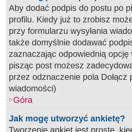
Aby dodać podpis do postu po 
profilu. Kiedy już to zrobisz m
przy formularzu wysyłania wiad
także domyślnie dodawać podpi
zaznaczając odpowiednią opcję 
pisząc post możesz zadecydowa
przez odznaczenie pola Dołącz 
wiadomości)
Góra
Jak mogę utworzyć ankietę?
Tworzenie ankiet jest proste, ki