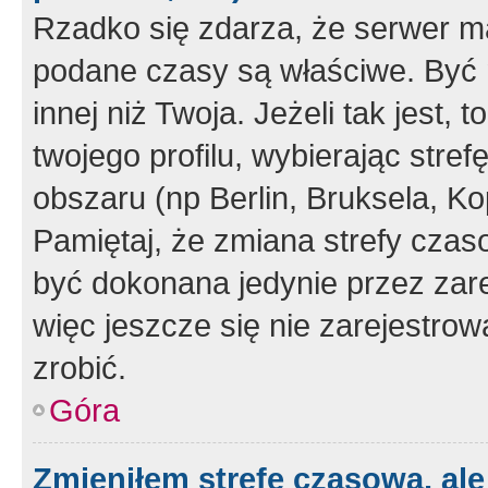
Rzadko się zdarza, że serwer m
podane czasy są właściwe. Być 
innej niż Twoja. Jeżeli tak jest,
twojego profilu, wybierając str
obszaru (np Berlin, Bruksela, Ko
Pamiętaj, że zmiana strefy czas
być dokonana jedynie przez zar
więc jeszcze się nie zarejestrow
zrobić.
Góra
Zmieniłem strefę czasową, ale