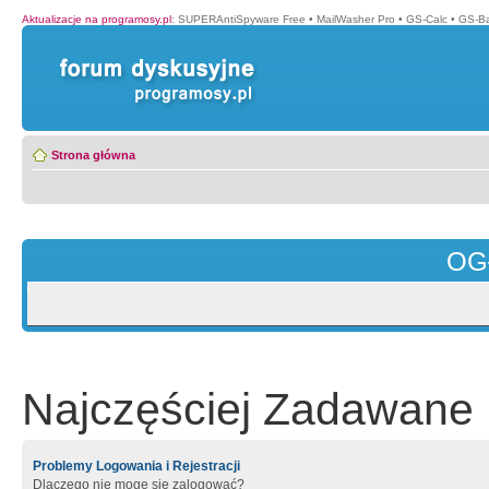
Aktualizacje na programosy.pl
:
SUPERAntiSpyware Free
•
MailWasher Pro
•
GS-Calc
•
GS-B
Strona główna
OG
Najczęściej Zadawane 
Problemy Logowania i Rejestracji
Dlaczego nie mogę się zalogować?