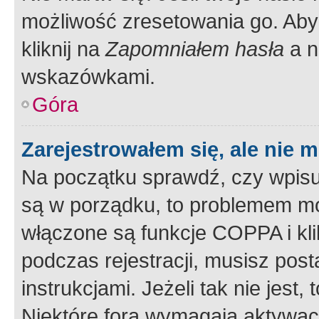
możliwość zresetowania go. Aby 
kliknij na
Zapomniałem hasła
a n
wskazówkami.
Góra
Zarejestrowałem się, ale nie 
Na początku sprawdź, czy wpisuj
są w porządku, to problemem mo
włączone są funkcje COPPA i kl
podczas rejestracji, musisz pos
instrukcjami. Jeżeli tak nie jes
Niektóre fora wymagają aktywac