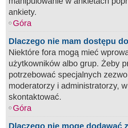
manipulowanie w ankietach popr
ankiety.
Góra
Dlaczego nie mam dostępu d
Niektóre fora mogą mieć wprowa
użytkowników albo grup. Żeby pr
potrzebować specjalnych zezwole
moderatorzy i administratorzy, w
skontaktować.
Góra
Dlaczego nie mogę dodawać 