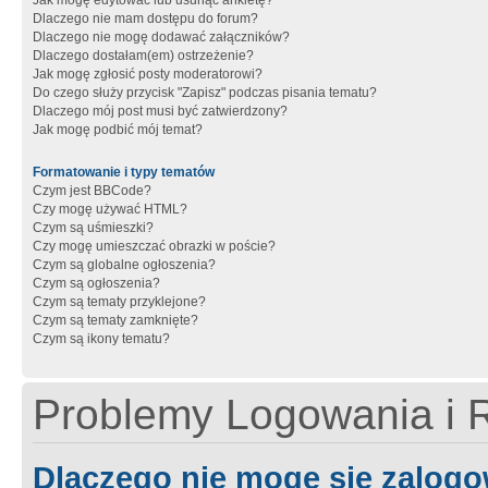
Jak mogę edytować lub usunąć ankietę?
Dlaczego nie mam dostępu do forum?
Dlaczego nie mogę dodawać załączników?
Dlaczego dostałam(em) ostrzeżenie?
Jak mogę zgłosić posty moderatorowi?
Do czego służy przycisk "Zapisz" podczas pisania tematu?
Dlaczego mój post musi być zatwierdzony?
Jak mogę podbić mój temat?
Formatowanie i typy tematów
Czym jest BBCode?
Czy mogę używać HTML?
Czym są uśmieszki?
Czy mogę umieszczać obrazki w poście?
Czym są globalne ogłoszenia?
Czym są ogłoszenia?
Czym są tematy przyklejone?
Czym są tematy zamknięte?
Czym są ikony tematu?
Problemy Logowania i R
Dlaczego nie mogę się zalog