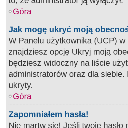
to, że administrator ją wyłączył.
Góra
Jak mogę ukryć moją obecno
W Panelu użytkownika (UCP) w 
znajdziesz opcję Ukryj moją obe
będziesz widoczny na liście użyt
administratorów oraz dla siebie.
ukryty.
Góra
Zapomniałem hasła!
Nie martw się! Jeśli twoje hasło