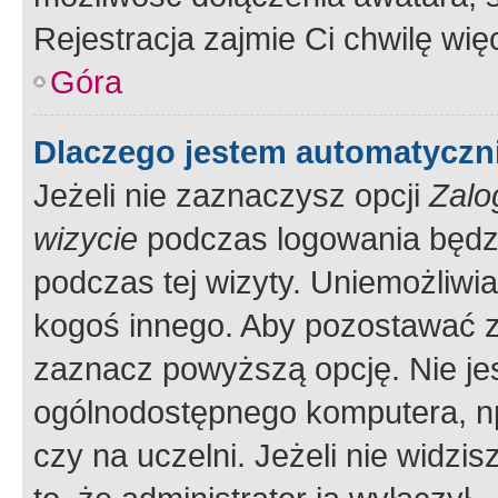
Rejestracja zajmie Ci chwilę wi
Góra
Dlaczego jestem automatycz
Jeżeli nie zaznaczysz opcji
Zalo
wizycie
podczas logowania będzi
podczas tej wizyty. Uniemożliwi
kogoś innego. Aby pozostawać 
zaznacz powyższą opcję. Nie jes
ogólnodostępnego komputera, np.
czy na uczelni. Jeżeli nie widzi