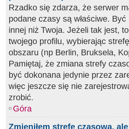
Rzadko się zdarza, że serwer m
podane czasy są właściwe. Być 
innej niż Twoja. Jeżeli tak jest,
twojego profilu, wybierając str
obszaru (np Berlin, Bruksela, Ko
Pamiętaj, że zmiana strefy czas
być dokonana jedynie przez zar
więc jeszcze się nie zarejestrow
zrobić.
Góra
Zmieniłem strefę czasową, ale