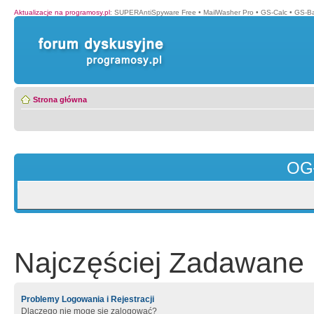
Aktualizacje na programosy.pl
:
SUPERAntiSpyware Free
•
MailWasher Pro
•
GS-Calc
•
GS-B
Strona główna
OG
Najczęściej Zadawane 
Problemy Logowania i Rejestracji
Dlaczego nie mogę się zalogować?