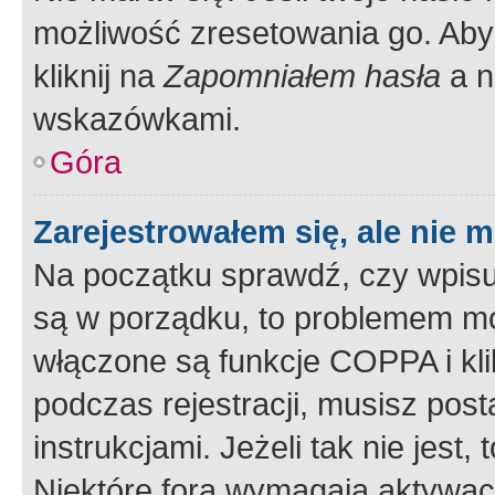
możliwość zresetowania go. Aby 
kliknij na
Zapomniałem hasła
a n
wskazówkami.
Góra
Zarejestrowałem się, ale nie 
Na początku sprawdź, czy wpisuj
są w porządku, to problemem mo
włączone są funkcje COPPA i kl
podczas rejestracji, musisz pos
instrukcjami. Jeżeli tak nie jes
Niektóre fora wymagają aktywac