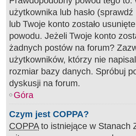
Prawdopodobny powód tego to:
użytkownika lub hasło (sprawdź e
lub Twoje konto zostało usunięte
powodu. Jeżeli Twoje konto zost
żadnych postów na forum? Zazw
użytkowników, którzy nie napisa
rozmiar bazy danych. Spróbuj po
dyskusji na forum.
Góra
Czym jest COPPA?
COPPA
to istniejące w Stanach