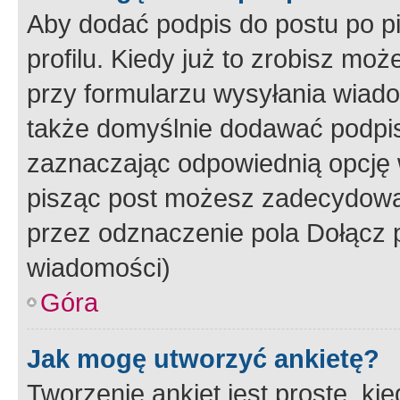
Aby dodać podpis do postu po 
profilu. Kiedy już to zrobisz m
przy formularzu wysyłania wiad
także domyślnie dodawać podpi
zaznaczając odpowiednią opcję 
pisząc post możesz zadecydowa
przez odznaczenie pola Dołącz 
wiadomości)
Góra
Jak mogę utworzyć ankietę?
Tworzenie ankiet jest proste, ki