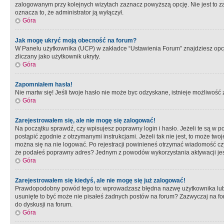
zalogowanym przy kolejnych wizytach zaznacz powyższą opcję. Nie jest to zal
oznacza to, że administrator ją wyłączył.
Góra
Jak mogę ukryć moją obecność na forum?
W Panelu użytkownika (UCP) w zakładce “Ustawienia Forum” znajdziesz opcję 
zliczany jako użytkownik ukryty.
Góra
Zapomniałem hasła!
Nie martw się! Jeśli twoje hasło nie może byc odzyskane, istnieje możliwość z
Góra
Zarejestrowałem się, ale nie mogę się zalogować!
Na początku sprawdź, czy wpisujesz poprawny login i hasło. Jeżeli te są w 
postąpić zgodnie z otrzymanymi instrukcjami. Jeżeli tak nie jest, to może 
można się na nie logować. Po rejestracji powinieneś otrzymać wiadomość czy 
że podałeś poprawny adres? Jednym z powodów wykorzystania aktywacji je
Góra
Zarejestrowałem się kiedyś, ale nie mogę się już zalogować!
Prawdopodobny powód tego to: wprowadzasz błędna nazwę użytkownika lub hasł
usunięte to być może nie pisałeś żadnych postów na forum? Zazwyczaj na fo
do dyskusji na forum.
Góra