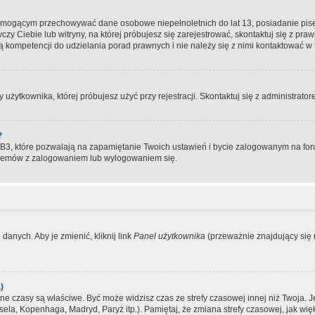
, mogącym przechowywać dane osobowe niepełnoletnich do lat 13, posiadanie pi
yczy Ciebie lub witryny, na której próbujesz się zarejestrować, skontaktuj się z pr
 kompetencji do udzielania porad prawnych i nie należy się z nimi kontaktować w te
użytkownika, której próbujesz użyć przy rejestracji. Skontaktuj się z administrat
?
, które pozwalają na zapamiętanie Twoich ustawień i bycie zalogowanym na forum
blemów z zalogowaniem lub wylogowaniem się.
danych. Aby je zmienić, kliknij link
Panel użytkownika
(przeważnie znajdujący się n
)
czasy są właściwe. Być może widzisz czas ze strefy czasowej innej niż Twoja. Jeże
sela, Kopenhaga, Madryd, Paryż itp.). Pamiętaj, że zmiana strefy czasowej, jak 