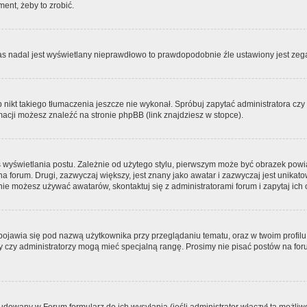
ment, żeby to zrobić.
zas nadal jest wyświetlany nieprawdłowo to prawdopodobnie źle ustawiony jest zega
ikt takiego tłumaczenia jeszcze nie wykonał. Spróbuj zapytać administratora czy m
acji możesz znaleźć na stronie phpBB (link znajdziesz w stopce).
 wyświetlania postu. Zależnie od użytego stylu, pierwszym może być obrazek pow
 na forum. Drugi, zazwyczaj większy, jest znany jako awatar i zazwyczaj jest unik
ie możesz używać awatarów, skontaktuj się z administratorami forum i zapytaj ich 
pojawia się pod nazwą użytkownika przy przeglądaniu tematu, oraz w twoim profilu
zy czy administratorzy mogą mieć specjalną rangę. Prosimy nie pisać postów na for