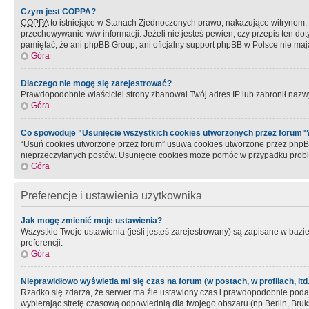
Czym jest COPPA?
COPPA
to istniejące w Stanach Zjednoczonych prawo, nakazujące witrynom
przechowywanie w/w informacji. Jeżeli nie jesteś pewien, czy przepis ten dot
pamiętać, że ani phpBB Group, ani oficjalny support phpBB w Polsce nie mają
Góra
Dlaczego nie mogę się zarejestrować?
Prawdopodobnie właściciel strony zbanował Twój adres IP lub zabronił nazwy 
Góra
Co spowoduje "Usunięcie wszystkich cookies utworzonych przez forum"
“Usuń cookies utworzone przez forum” usuwa cookies utworzone przez phpBB3
nieprzeczytanych postów. Usunięcie cookies może pomóc w przypadku pro
Góra
Preferencje i ustawienia użytkownika
Jak mogę zmienić moje ustawienia?
Wszystkie Twoje ustawienia (jeśli jesteś zarejestrowany) są zapisane w bazie 
preferencji.
Góra
Nieprawidłowo wyświetla mi się czas na forum (w postach, w profilach, itd.
Rzadko się zdarza, że serwer ma źle ustawiony czas i prawdopodobnie podane 
wybierając strefę czasową odpowiednią dla twojego obszaru (np Berlin, Bruk