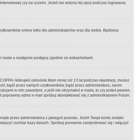
ternetowej czy na uczelni. Jeżeli nie widzisz tej opcji podczas logowania
tkowników online tylko dla administratorów oraz dla siebie. Będziesz
 hasła
a następnie postępuj zgodnie ze wskazówkami.
e COPPA i kliknąłeś odnośnik
Mam mniej niż 13 lat
podczas rejestracji, musisz
kont, bądź przez samych użytkowników, bądź przez administratora, zanim
cjami w nim zawartymi, a jeśli nie otrzymałeś e-maila, to czy jesteś pewien,
ś poprawmy adres e-mail spróbuj skontaktować się z administratorem Forum.
ięte przez administratora z jakiegoś powodu. Jeżeli Twoje konto zostało
iejszyć rozmiar bazy danych. Spróbuj ponownie zarejestrować się i włączyć