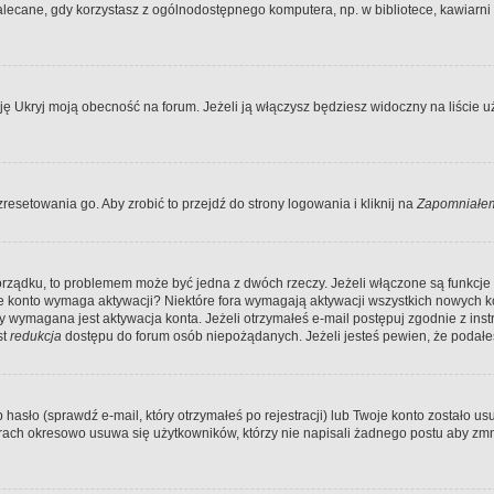
ecane, gdy korzystasz z ogólnodostępnego komputera, np. w bibliotece, kawiarni in
Ukryj moją obecność na forum. Jeżeli ją włączysz będziesz widoczny na liście uży
resetowania go. Aby zrobić to przejdź do strony logowania i kliknij na
Zapomniałem
porządku, to problemem może być jedna z dwóch rzeczy. Jeżeli włączone są funkcj
twoje konto wymaga aktywacji? Niektóre fora wymagają aktywacji wszystkich nowych 
wymagana jest aktywacja konta. Jeżeli otrzymałeś e-mail postępuj zgodnie z instruk
st
redukcja
dostępu do forum osób niepożądanych. Jeżeli jesteś pewien, że podałe
o (sprawdź e-mail, który otrzymałeś po rejestracji) lub Twoje konto zostało usun
rach okresowo usuwa się użytkowników, którzy nie napisali żadnego postu aby zmn