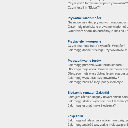
Czym jest "Domyślna grupa użytkownika"?
Czym jest link "Ekipa"?
Prywatne wiadomości
Nie mogę wysyłać prywatnych wiadomości
Otrzymuję niechciane prywatne wiadomośc
Odebrałem spam lub obraźliwy e-mail od ko
Przyjaciele i wrogowie
Czym jest moja lista Przyjaciół i Wrogów?
Jak mogę dodać / usunąć użytkowników z mo
Przeszukiwanie forów
Jak mogę przeszukiwać forum lub fora?
Dlaczego moje wyszukiwanie nie zwraca 
Dlaczego moje wyszukiwanie zwraca pustą
Jak mogę wyszukać użytkowników?
Jak mogę znaleźć moje posty i tematy?
Śledzenie tematu i Zakładki
Jaka jest różnica między utworzeniem zakł
Jak mogę śledzić wybrane fora lub tematy?
Jak mogę usunąć moje śledzenia?
Załączniki
Jak mogę odnaleźć wszystkie moje załączn
Jak mogę znaleźć wszystkie moje załączni