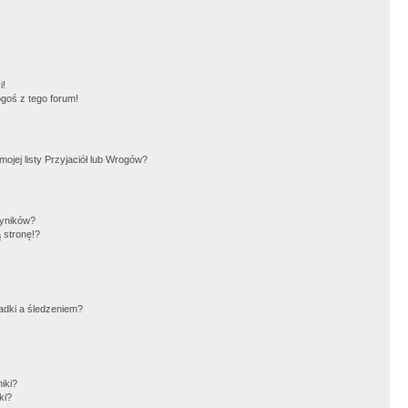
!
i!
goś z tego forum!
jej listy Przyjaciół lub Wrogów?
wyników?
 stronę!?
adki a śledzeniem?
iki?
ki?