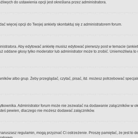
iwych do ustawienia opcji jest określana przez administratora.
dać więcej opcji do Twojej ankiety skontaktuj się z administratorem forum.
nistratora. Aby edytować ankietę musisz edytować pierwszy post w temacie (ankieta
y już oddane głosy tylko moderator lub administrator może to zrobić. Uniemożliwia
ków albo grup. Żeby przeglądać, czytać, pisać, itd. możesz potrzebować specjalny
ytkownika. Administrator forum może nie zezwalać na dodawanie załączników w o
 jesteś pewien, dlaczego nie możesz dodawać załączników.
e naruszasz regulamin, mogą przyznać Ci ostrzeżenie. Proszę pamiętać, że jest to d
tratorem.