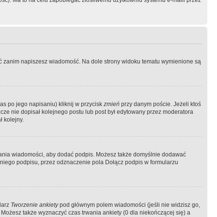
ość). Ma to na celu zapobiegać złośliwemu użytkowniu systemu e-maili przez
ować zanim napiszesz wiadomość. Na dole strony widoku tematu wymienione są
as po jego napisaniu) kliknij w przycisk
zmień
przy danym poście. Jeżeli ktoś
szcze nie dopisał kolejnego postu lub post był edytowany przez moderatora
 kolejny.
łania wiadomości, aby dodać podpis. Możesz także domyślnie dodawać
niego podpisu, przez odznaczenie pola Dołącz podpis w formularzu
larz
Tworzenie ankiety
pod głównym polem wiadomości (jeśli nie widzisz go,
 Możesz także wyznaczyć czas trwania ankiety (0 dla niekończącej się) a