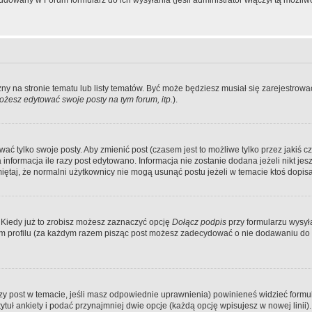
dowany w Forum formularz do ich wysyłania (jeśli administrator włączył tą możliw
zny na stronie tematu lub listy tematów. Być może będziesz musiał się zarejestr
żesz edytować swoje posty na tym forum, itp.
).
 tylko swoje posty. Aby zmienić post (czasem jest to możliwe tylko przez jakiś cz
informacja ile razy post edytowano. Informacja nie zostanie dodana jeżeli nikt je
iętaj, że normalni użytkownicy nie mogą usunąć postu jeżeli w temacie ktoś dopisał
 Kiedy już to zrobisz możesz zaznaczyć opcję
Dołącz podpis
przy formularzu wysy
m profilu (za każdym razem pisząc post możesz zadecydować o nie dodawaniu do 
wszy post w temacie, jeśli masz odpowiednie uprawnienia) powinieneś widzieć formu
uł ankiety i podać przynajmniej dwie opcje (każdą opcję wpisujesz w nowej linii).