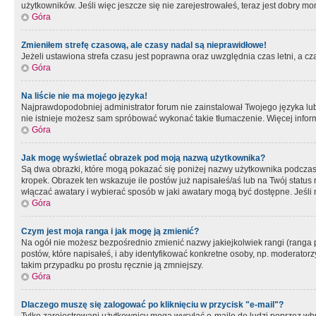
użytkowników. Jeśli więc jeszcze się nie zarejestrowałeś, teraz jest dobry mo
Góra
Zmieniłem strefę czasową, ale czasy nadal są nieprawidłowe!
Jeżeli ustawiona strefa czasu jest poprawna oraz uwzględnia czas letni, a c
Góra
Na liście nie ma mojego języka!
Najprawdopodobniej administrator forum nie zainstalował Twojego języka lub n
nie istnieje możesz sam spróbować wykonać takie tłumaczenie. Więcej inform
Góra
Jak mogę wyświetlać obrazek pod moją nazwą użytkownika?
Są dwa obrazki, które mogą pokazać się poniżej nazwy użytkownika podczas
kropek. Obrazek ten wskazuje ile postów już napisałeś/aś lub na Twój status
włączać awatary i wybierać sposób w jaki awatary mogą być dostępne. Jeśli n
Góra
Czym jest moja ranga i jak mogę ją zmienić?
Na ogół nie możesz bezpośrednio zmienić nazwy jakiejkolwiek rangi (ranga 
postów, które napisałeś, i aby identyfikować konkretne osoby, np. moderator
takim przypadku po prostu ręcznie ją zmniejszy.
Góra
Dlaczego muszę się zalogować po kliknięciu w przycisk "e-mail"?