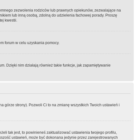
semnego zezwolenia rodziców lub prawnych opiekunów, zezwalające na
awnikiem lub inną osobą, zdolną do udzielenia fachowej porady. Proszę
j kwestii.
orem forum w celu uzyskania pomocy.
. Dzięki nim działają również takie funkcje, jak zapamiętywanie
a górze strony). Pozwoli Ci to na zmianę wszystkich Twoich ustawień i
li tak jest, to powinieneś zaktualizować ustawienia twojego profilu,
większość ustawień, może być dokonana jedynie przez zarejestrowanych