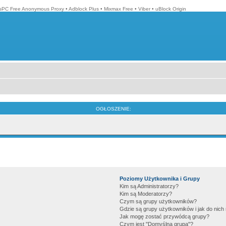
isPC Free Anonymous Proxy
•
Adblock Plus
•
Mixmax Free
•
Viber
•
uBlock Origin
OGŁOSZENIE:
Poziomy Użytkownika i Grupy
Kim są Administratorzy?
Kim są Moderatorzy?
Czym są grupy użytkowników?
Gdzie są grupy użytkowników i jak do nic
Jak mogę zostać przywódcą grupy?
Czym jest "Domyślna grupa"?