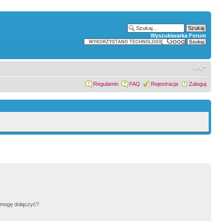
Wyszukiwarka Forum
Regulamin
FAQ
Rejestracja
Zaloguj
h mogę dołączyć?