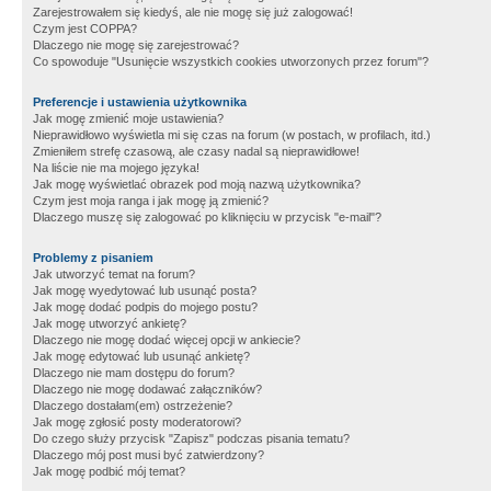
Zarejestrowałem się kiedyś, ale nie mogę się już zalogować!
Czym jest COPPA?
Dlaczego nie mogę się zarejestrować?
Co spowoduje "Usunięcie wszystkich cookies utworzonych przez forum"?
Preferencje i ustawienia użytkownika
Jak mogę zmienić moje ustawienia?
Nieprawidłowo wyświetla mi się czas na forum (w postach, w profilach, itd.)
Zmieniłem strefę czasową, ale czasy nadal są nieprawidłowe!
Na liście nie ma mojego języka!
Jak mogę wyświetlać obrazek pod moją nazwą użytkownika?
Czym jest moja ranga i jak mogę ją zmienić?
Dlaczego muszę się zalogować po kliknięciu w przycisk "e-mail"?
Problemy z pisaniem
Jak utworzyć temat na forum?
Jak mogę wyedytować lub usunąć posta?
Jak mogę dodać podpis do mojego postu?
Jak mogę utworzyć ankietę?
Dlaczego nie mogę dodać więcej opcji w ankiecie?
Jak mogę edytować lub usunąć ankietę?
Dlaczego nie mam dostępu do forum?
Dlaczego nie mogę dodawać załączników?
Dlaczego dostałam(em) ostrzeżenie?
Jak mogę zgłosić posty moderatorowi?
Do czego służy przycisk "Zapisz" podczas pisania tematu?
Dlaczego mój post musi być zatwierdzony?
Jak mogę podbić mój temat?