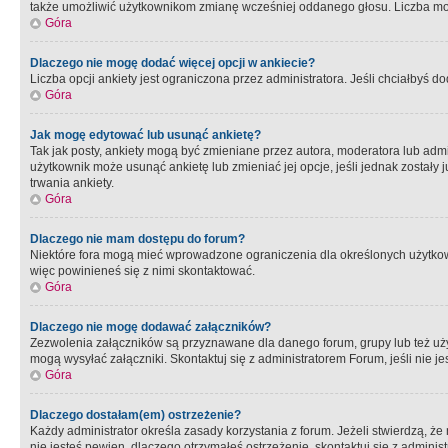
także umożliwić użytkownikom zmianę wcześniej oddanego głosu. Liczba możl
Góra
Dlaczego nie mogę dodać więcej opcji w ankiecie?
Liczba opcji ankiety jest ograniczona przez administratora. Jeśli chciałbyś do
Góra
Jak mogę edytować lub usunąć ankietę?
Tak jak posty, ankiety mogą być zmieniane przez autora, moderatora lub admi
użytkownik może usunąć ankietę lub zmieniać jej opcje, jeśli jednak został
trwania ankiety.
Góra
Dlaczego nie mam dostępu do forum?
Niektóre fora mogą mieć wprowadzone ograniczenia dla określonych użytkowni
więc powinieneś się z nimi skontaktować.
Góra
Dlaczego nie mogę dodawać załączników?
Zezwolenia załączników są przyznawane dla danego forum, grupy lub też uż
mogą wysyłać załączniki. Skontaktuj się z administratorem Forum, jeśli nie
Góra
Dlaczego dostałam(em) ostrzeżenie?
Każdy administrator określa zasady korzystania z forum. Jeżeli stwierdzą, ż
nie jesteś pewien, dlaczego otrzymałeś ostrzeżenie, skontaktuj sie z adminis