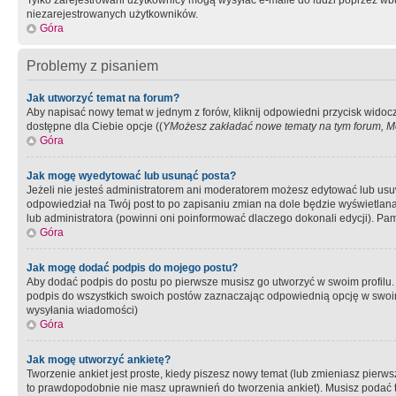
Tylko zarejestrowani użytkownicy mogą wysyłać e-maile do ludzi poprzez wbu
niezarejestrowanych użytkowników.
Góra
Problemy z pisaniem
Jak utworzyć temat na forum?
Aby napisać nowy temat w jednym z forów, kliknij odpowiedni przycisk widoc
dostępne dla Ciebie opcje ((
YMożesz zakładać nowe tematy na tym forum, Mo
Góra
Jak mogę wyedytować lub usunąć posta?
Jeżeli nie jesteś administratorem ani moderatorem możesz edytować lub usuwać
odpowiedział na Twój post to po zapisaniu zmian na dole będzie wyświetlana 
lub administratora (powinni oni poinformować dlaczego dokonali edycji). Pam
Góra
Jak mogę dodać podpis do mojego postu?
Aby dodać podpis do postu po pierwsze musisz go utworzyć w swoim profilu.
podpis do wszystkich swoich postów zaznaczając odpowiednią opcję w swoi
wysyłania wiadomości)
Góra
Jak mogę utworzyć ankietę?
Tworzenie ankiet jest proste, kiedy piszesz nowy temat (lub zmieniasz pier
to prawdopodobnie nie masz uprawnień do tworzenia ankiet). Musisz podać tyt