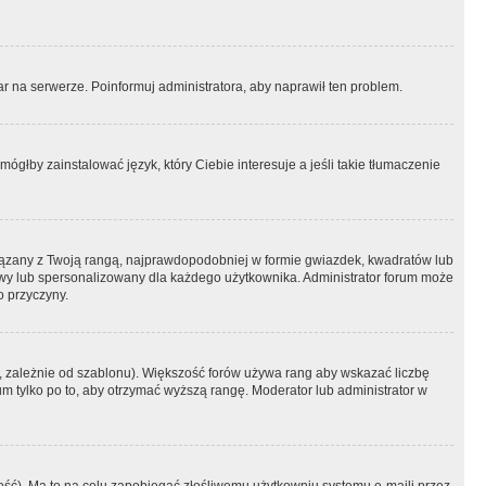
r na serwerze. Poinformuj administratora, aby naprawił ten problem.
ógłby zainstalować język, który Ciebie interesuje a jeśli takie tłumaczenie
iązany z Twoją rangą, najprawdopodobniej w formie gwiazdek, kwadratów lub
atowy lub spersonalizowany dla każdego użytkownika. Administrator forum może
o przyczyny.
, zależnie od szablonu). Większość forów używa rang aby wskazać liczbę
um tylko po to, aby otrzymać wyższą rangę. Moderator lub administrator w