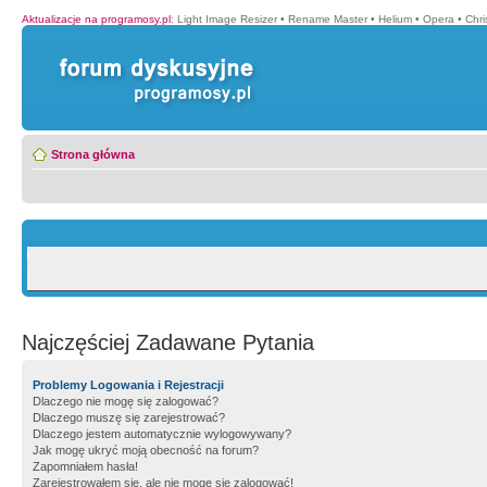
Aktualizacje na programosy.pl
:
Light Image Resizer
•
Rename Master
•
Helium
•
Opera
•
Chr
Strona główna
Najczęściej Zadawane Pytania
Problemy Logowania i Rejestracji
Dlaczego nie mogę się zalogować?
Dlaczego muszę się zarejestrować?
Dlaczego jestem automatycznie wylogowywany?
Jak mogę ukryć moją obecność na forum?
Zapomniałem hasła!
Zarejestrowałem się, ale nie mogę się zalogować!