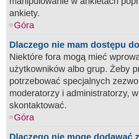
manipulowanie w ankietach popr
ankiety.
Góra
Dlaczego nie mam dostępu d
Niektóre fora mogą mieć wprowa
użytkowników albo grup. Żeby pr
potrzebować specjalnych zezwole
moderatorzy i administratorzy, w
skontaktować.
Góra
Dlaczego nie mogę dodawać 