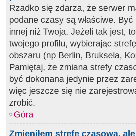
Rzadko się zdarza, że serwer m
podane czasy są właściwe. Być 
innej niż Twoja. Jeżeli tak jest,
twojego profilu, wybierając str
obszaru (np Berlin, Bruksela, Ko
Pamiętaj, że zmiana strefy czas
być dokonana jedynie przez zar
więc jeszcze się nie zarejestrow
zrobić.
Góra
Zmieniłem strefę czasową, ale