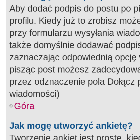
Aby dodać podpis do postu po 
profilu. Kiedy już to zrobisz m
przy formularzu wysyłania wiad
także domyślnie dodawać podpi
zaznaczając odpowiednią opcję 
pisząc post możesz zadecydowa
przez odznaczenie pola Dołącz 
wiadomości)
Góra
Jak mogę utworzyć ankietę?
Tworzenie ankiet jest proste, ki