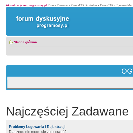
Aktualizacje na programosy.pl
:
Brave Browser
•
CrossFTP Portable
•
CrossFTP
•
System Mec
Strona główna
OG
Najczęściej Zadawane 
Problemy Logowania i Rejestracji
Dlaczego nie mogę się zalogować?