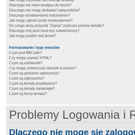
Jak mogę edytować lub usunąć ankietę?
Dlaczego nie mam dostępu do forum?
Dlaczego nie mogę dodawać załączników?
Dlaczego dostałam(em) ostrzeżenie?
Jak mogę zgłosić posty moderatorowi?
Do czego służy przycisk "Zapisz" podczas pisania tematu?
Dlaczego mój post musi być zatwierdzony?
Jak mogę podbić mój temat?
Formatowanie i typy tematów
Czym jest BBCode?
Czy mogę używać HTML?
Czym są uśmieszki?
Czy mogę umieszczać obrazki w poście?
Czym są globalne ogłoszenia?
Czym są ogłoszenia?
Czym są tematy przyklejone?
Czym są tematy zamknięte?
Czym są ikony tematu?
Problemy Logowania i R
Dlaczego nie mogę się zalog