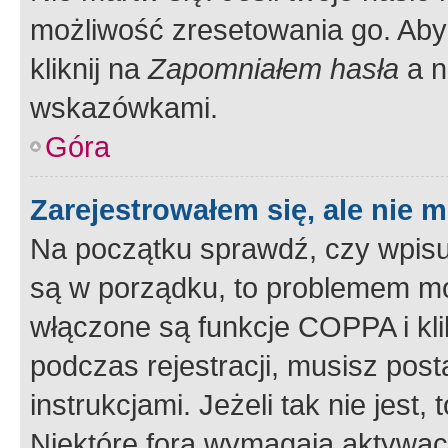
możliwość zresetowania go. Aby 
kliknij na
Zapomniałem hasła
a n
wskazówkami.
Góra
Zarejestrowałem się, ale nie 
Na początku sprawdź, czy wpisuj
są w porządku, to problemem mo
włączone są funkcje COPPA i kl
podczas rejestracji, musisz pos
instrukcjami. Jeżeli tak nie jes
Niektóre fora wymagają aktywac