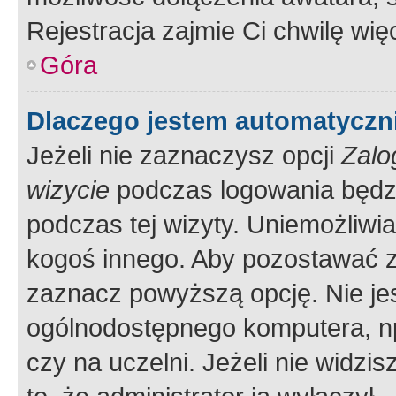
Rejestracja zajmie Ci chwilę wi
Góra
Dlaczego jestem automatycz
Jeżeli nie zaznaczysz opcji
Zalo
wizycie
podczas logowania będzi
podczas tej wizyty. Uniemożliwi
kogoś innego. Aby pozostawać 
zaznacz powyższą opcję. Nie jes
ogólnodostępnego komputera, np.
czy na uczelni. Jeżeli nie widzi