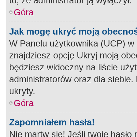
to, że administrator ją wyłączył.
Góra
Jak mogę ukryć moją obecno
W Panelu użytkownika (UCP) w 
znajdziesz opcję Ukryj moją obe
będziesz widoczny na liście użyt
administratorów oraz dla siebie.
ukryty.
Góra
Zapomniałem hasła!
Nie martw się! Jeśli twoje hasło