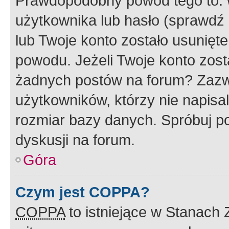
Prawdopodobny powód tego to:
użytkownika lub hasło (sprawdź e
lub Twoje konto zostało usunięte
powodu. Jeżeli Twoje konto zost
żadnych postów na forum? Zazw
użytkowników, którzy nie napisa
rozmiar bazy danych. Spróbuj po
dyskusji na forum.
Góra
Czym jest COPPA?
COPPA
to istniejące w Stanach