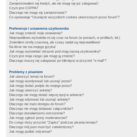
Zarejestrowałem się kiedyś, ale nie mogę się już zalogować!
Czym jest COPPA?
Dlaczego nie mogę się zarejestrować?
Co spowoduje "Usunięcie wszystkich cookies utworzonych przez forum"?
Preferencje i ustawienia użytkownika
Jak mogę zmienić moje ustawienia?
Nieprawidłowo wyświetla mi się czas na forum (w postach, w profilach, itd.)
Zmieniłem strefę czasową, ale czasy nadal są nieprawidłowe!
Na liście nie ma mojego języka!
Jak mogę wyświetlać obrazek pod moją nazwą użytkownika?
Czym jest moja ranga i jak mogę ją zmienić?
Dlaczego muszę się zalogować po kliknięciu w przycisk "e-mail"?
Problemy z pisaniem
Jak utworzyć temat na forum?
Jak mogę wyedytować lub usunąć posta?
Jak mogę dodać podpis do mojego postu?
Jak mogę utworzyć ankietę?
Dlaczego nie mogę dodać więcej opcji w ankiecie?
Jak mogę edytować lub usunąć ankietę?
Dlaczego nie mam dostępu do forum?
Dlaczego nie mogę dodawać załączników?
Dlaczego dostałam(em) ostrzeżenie?
Jak mogę zgłosić posty moderatorowi?
Do czego służy przycisk "Zapisz" podczas pisania tematu?
Dlaczego mój post musi być zatwierdzony?
Jak mogę podbić mój temat?