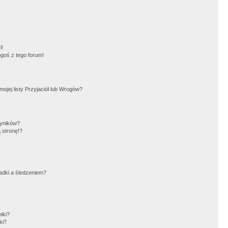
!
i!
goś z tego forum!
jej listy Przyjaciół lub Wrogów?
wyników?
 stronę!?
adki a śledzeniem?
iki?
ki?