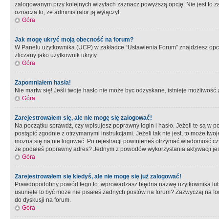
zalogowanym przy kolejnych wizytach zaznacz powyższą opcję. Nie jest to zal
oznacza to, że administrator ją wyłączył.
Góra
Jak mogę ukryć moją obecność na forum?
W Panelu użytkownika (UCP) w zakładce “Ustawienia Forum” znajdziesz opcję 
zliczany jako użytkownik ukryty.
Góra
Zapomniałem hasła!
Nie martw się! Jeśli twoje hasło nie może byc odzyskane, istnieje możliwość z
Góra
Zarejestrowałem się, ale nie mogę się zalogować!
Na początku sprawdź, czy wpisujesz poprawny login i hasło. Jeżeli te są w 
postąpić zgodnie z otrzymanymi instrukcjami. Jeżeli tak nie jest, to może 
można się na nie logować. Po rejestracji powinieneś otrzymać wiadomość czy 
że podałeś poprawny adres? Jednym z powodów wykorzystania aktywacji je
Góra
Zarejestrowałem się kiedyś, ale nie mogę się już zalogować!
Prawdopodobny powód tego to: wprowadzasz błędna nazwę użytkownika lub hasł
usunięte to być może nie pisałeś żadnych postów na forum? Zazwyczaj na fo
do dyskusji na forum.
Góra