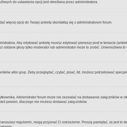
iwych do ustawienia opcji jest określana przez administratora.
dać więcej opcji do Twojej ankiety skontaktuj się z administratorem forum.
nistratora. Aby edytować ankietę musisz edytować pierwszy post w temacie (ankieta
y już oddane głosy tylko moderator lub administrator może to zrobić. Uniemożliwia
ków albo grup. Żeby przeglądać, czytać, pisać, itd. możesz potrzebować specjalny
ytkownika. Administrator forum może nie zezwalać na dodawanie załączników w o
 jesteś pewien, dlaczego nie możesz dodawać załączników.
e naruszasz regulamin, mogą przyznać Ci ostrzeżenie. Proszę pamiętać, że jest to d
tratorem.