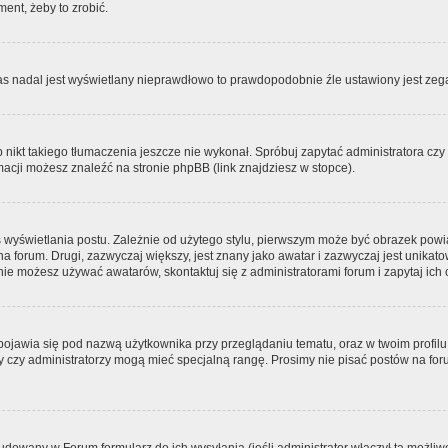
ment, żeby to zrobić.
zas nadal jest wyświetlany nieprawdłowo to prawdopodobnie źle ustawiony jest zega
ikt takiego tłumaczenia jeszcze nie wykonał. Spróbuj zapytać administratora czy m
acji możesz znaleźć na stronie phpBB (link znajdziesz w stopce).
 wyświetlania postu. Zależnie od użytego stylu, pierwszym może być obrazek pow
 na forum. Drugi, zazwyczaj większy, jest znany jako awatar i zazwyczaj jest unik
ie możesz używać awatarów, skontaktuj się z administratorami forum i zapytaj ich 
pojawia się pod nazwą użytkownika przy przeglądaniu tematu, oraz w twoim profilu
zy czy administratorzy mogą mieć specjalną rangę. Prosimy nie pisać postów na for