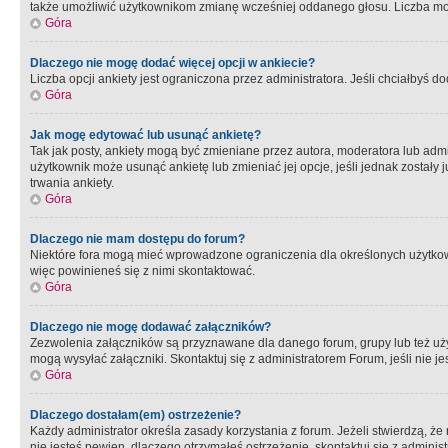
także umożliwić użytkownikom zmianę wcześniej oddanego głosu. Liczba możl
Góra
Dlaczego nie mogę dodać więcej opcji w ankiecie?
Liczba opcji ankiety jest ograniczona przez administratora. Jeśli chciałbyś do
Góra
Jak mogę edytować lub usunąć ankietę?
Tak jak posty, ankiety mogą być zmieniane przez autora, moderatora lub admi
użytkownik może usunąć ankietę lub zmieniać jej opcje, jeśli jednak został
trwania ankiety.
Góra
Dlaczego nie mam dostępu do forum?
Niektóre fora mogą mieć wprowadzone ograniczenia dla określonych użytkowni
więc powinieneś się z nimi skontaktować.
Góra
Dlaczego nie mogę dodawać załączników?
Zezwolenia załączników są przyznawane dla danego forum, grupy lub też uż
mogą wysyłać załączniki. Skontaktuj się z administratorem Forum, jeśli nie
Góra
Dlaczego dostałam(em) ostrzeżenie?
Każdy administrator określa zasady korzystania z forum. Jeżeli stwierdzą, ż
nie jesteś pewien, dlaczego otrzymałeś ostrzeżenie, skontaktuj sie z adminis