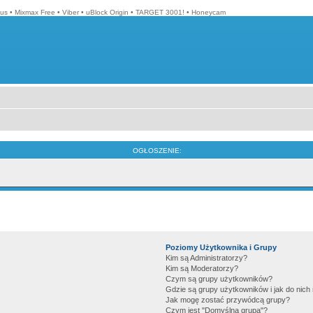
lus
•
Mixmax Free
•
Viber
•
uBlock Origin
•
TARGET 3001!
•
Honeycam
OGŁOSZENIE:
Poziomy Użytkownika i Grupy
Kim są Administratorzy?
Kim są Moderatorzy?
Czym są grupy użytkowników?
Gdzie są grupy użytkowników i jak do nic
Jak mogę zostać przywódcą grupy?
Czym jest "Domyślna grupa"?