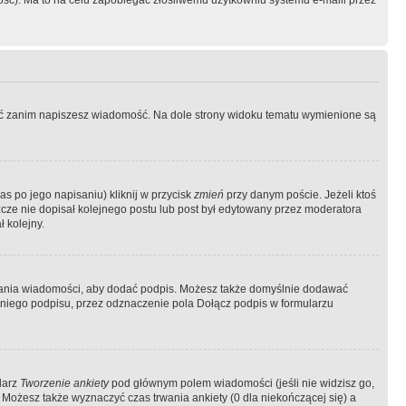
ość). Ma to na celu zapobiegać złośliwemu użytkowniu systemu e-maili przez
ować zanim napiszesz wiadomość. Na dole strony widoku tematu wymienione są
as po jego napisaniu) kliknij w przycisk
zmień
przy danym poście. Jeżeli ktoś
szcze nie dopisał kolejnego postu lub post był edytowany przez moderatora
 kolejny.
łania wiadomości, aby dodać podpis. Możesz także domyślnie dodawać
niego podpisu, przez odznaczenie pola Dołącz podpis w formularzu
larz
Tworzenie ankiety
pod głównym polem wiadomości (jeśli nie widzisz go,
 Możesz także wyznaczyć czas trwania ankiety (0 dla niekończącej się) a