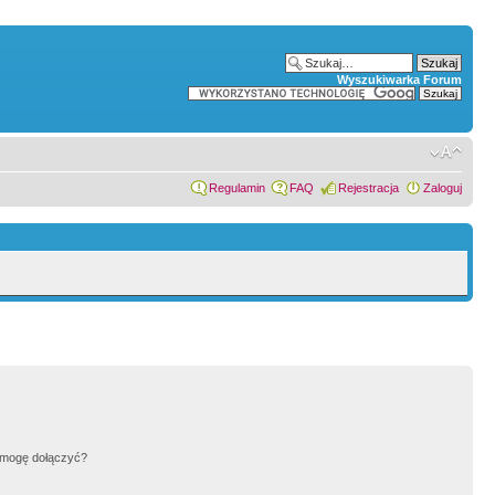
Wyszukiwarka Forum
Regulamin
FAQ
Rejestracja
Zaloguj
h mogę dołączyć?