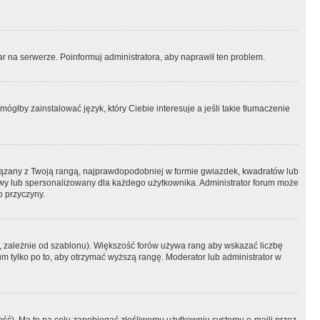
r na serwerze. Poinformuj administratora, aby naprawił ten problem.
ógłby zainstalować język, który Ciebie interesuje a jeśli takie tłumaczenie
iązany z Twoją rangą, najprawdopodobniej w formie gwiazdek, kwadratów lub
atowy lub spersonalizowany dla każdego użytkownika. Administrator forum może
o przyczyny.
, zależnie od szablonu). Większość forów używa rang aby wskazać liczbę
um tylko po to, aby otrzymać wyższą rangę. Moderator lub administrator w