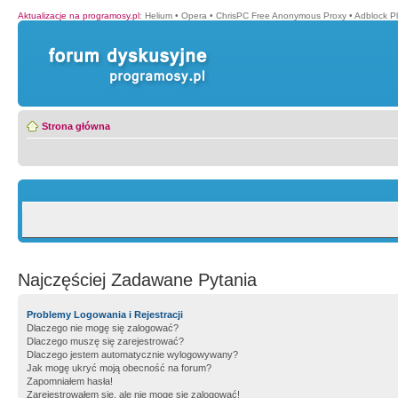
Aktualizacje na programosy.pl
:
Helium
•
Opera
•
ChrisPC Free Anonymous Proxy
•
Adblock P
Strona główna
Najczęściej Zadawane Pytania
Problemy Logowania i Rejestracji
Dlaczego nie mogę się zalogować?
Dlaczego muszę się zarejestrować?
Dlaczego jestem automatycznie wylogowywany?
Jak mogę ukryć moją obecność na forum?
Zapomniałem hasła!
Zarejestrowałem się, ale nie mogę się zalogować!