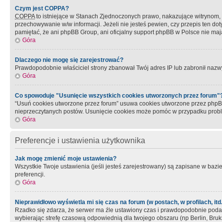
Czym jest COPPA?
COPPA
to istniejące w Stanach Zjednoczonych prawo, nakazujące witrynom
przechowywanie w/w informacji. Jeżeli nie jesteś pewien, czy przepis ten dot
pamiętać, że ani phpBB Group, ani oficjalny support phpBB w Polsce nie mają
Góra
Dlaczego nie mogę się zarejestrować?
Prawdopodobnie właściciel strony zbanował Twój adres IP lub zabronił nazwy 
Góra
Co spowoduje "Usunięcie wszystkich cookies utworzonych przez forum"
“Usuń cookies utworzone przez forum” usuwa cookies utworzone przez phpBB3
nieprzeczytanych postów. Usunięcie cookies może pomóc w przypadku pro
Góra
Preferencje i ustawienia użytkownika
Jak mogę zmienić moje ustawienia?
Wszystkie Twoje ustawienia (jeśli jesteś zarejestrowany) są zapisane w bazie 
preferencji.
Góra
Nieprawidłowo wyświetla mi się czas na forum (w postach, w profilach, itd.
Rzadko się zdarza, że serwer ma źle ustawiony czas i prawdopodobnie podane 
wybierając strefę czasową odpowiednią dla twojego obszaru (np Berlin, Bruk