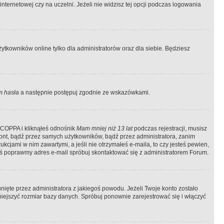
ternetowej czy na uczelni. Jeżeli nie widzisz tej opcji podczas logowania
tkowników online tylko dla administratorów oraz dla siebie. Będziesz
 hasła
a następnie postępuj zgodnie ze wskazówkami.
e COPPA i kliknąłeś odnośnik
Mam mniej niż 13 lat
podczas rejestracji, musisz
kont, bądź przez samych użytkowników, bądź przez administratora, zanim
cjami w nim zawartymi, a jeśli nie otrzymałeś e-maila, to czy jesteś pewien,
ś poprawmy adres e-mail spróbuj skontaktować się z administratorem Forum.
ięte przez administratora z jakiegoś powodu. Jeżeli Twoje konto zostało
iejszyć rozmiar bazy danych. Spróbuj ponownie zarejestrować się i włączyć