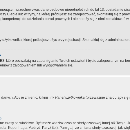
, mogącym przechowywać dane osobowe niepełnoletnich do lat 13, posiadanie pi
yczy Ciebie lub witryny, na której próbujesz się zarejestrować, skontaktuj się z pr
 kompetencji do udzielania porad prawnych i nie należy się z nimi kontaktować w te
użytkownika, której próbujesz użyć przy rejestracji. Skontaktuj się z administrat
?
, które pozwalają na zapamiętanie Twoich ustawień i bycie zalogowanym na forum
blemów z zalogowaniem lub wylogowaniem się.
danych. Aby je zmienić, kliknij link
Panel użytkownika
(przeważnie znajdujący się n
)
czasy są właściwe. Być może widzisz czas ze strefy czasowej innej niż Twoja. Jeże
sela, Kopenhaga, Madryd, Paryż itp.). Pamiętaj, że zmiana strefy czasowej, jak 