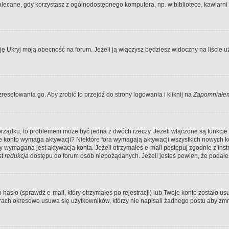
ecane, gdy korzystasz z ogólnodostępnego komputera, np. w bibliotece, kawiarni in
Ukryj moją obecność na forum. Jeżeli ją włączysz będziesz widoczny na liście uży
resetowania go. Aby zrobić to przejdź do strony logowania i kliknij na
Zapomniałem
porządku, to problemem może być jedna z dwóch rzeczy. Jeżeli włączone są funkcj
twoje konto wymaga aktywacji? Niektóre fora wymagają aktywacji wszystkich nowych 
wymagana jest aktywacja konta. Jeżeli otrzymałeś e-mail postępuj zgodnie z instruk
st
redukcja
dostępu do forum osób niepożądanych. Jeżeli jesteś pewien, że podałe
o (sprawdź e-mail, który otrzymałeś po rejestracji) lub Twoje konto zostało usun
rach okresowo usuwa się użytkowników, którzy nie napisali żadnego postu aby zmn