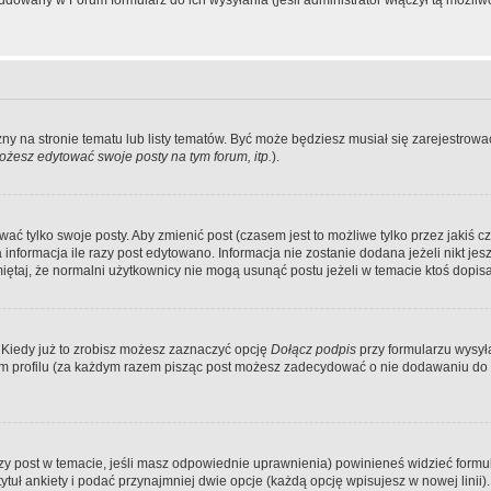
dowany w Forum formularz do ich wysyłania (jeśli administrator włączył tą możliw
zny na stronie tematu lub listy tematów. Być może będziesz musiał się zarejestr
żesz edytować swoje posty na tym forum, itp.
).
 tylko swoje posty. Aby zmienić post (czasem jest to możliwe tylko przez jakiś cz
informacja ile razy post edytowano. Informacja nie zostanie dodana jeżeli nikt je
iętaj, że normalni użytkownicy nie mogą usunąć postu jeżeli w temacie ktoś dopisał
 Kiedy już to zrobisz możesz zaznaczyć opcję
Dołącz podpis
przy formularzu wysy
m profilu (za każdym razem pisząc post możesz zadecydować o nie dodawaniu do 
wszy post w temacie, jeśli masz odpowiednie uprawnienia) powinieneś widzieć formu
uł ankiety i podać przynajmniej dwie opcje (każdą opcję wpisujesz w nowej linii).