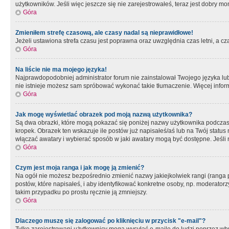
użytkowników. Jeśli więc jeszcze się nie zarejestrowałeś, teraz jest dobry mo
Góra
Zmieniłem strefę czasową, ale czasy nadal są nieprawidłowe!
Jeżeli ustawiona strefa czasu jest poprawna oraz uwzględnia czas letni, a c
Góra
Na liście nie ma mojego języka!
Najprawdopodobniej administrator forum nie zainstalował Twojego języka lub n
nie istnieje możesz sam spróbować wykonać takie tłumaczenie. Więcej inform
Góra
Jak mogę wyświetlać obrazek pod moją nazwą użytkownika?
Są dwa obrazki, które mogą pokazać się poniżej nazwy użytkownika podczas
kropek. Obrazek ten wskazuje ile postów już napisałeś/aś lub na Twój status
włączać awatary i wybierać sposób w jaki awatary mogą być dostępne. Jeśli n
Góra
Czym jest moja ranga i jak mogę ją zmienić?
Na ogół nie możesz bezpośrednio zmienić nazwy jakiejkolwiek rangi (ranga 
postów, które napisałeś, i aby identyfikować konkretne osoby, np. moderator
takim przypadku po prostu ręcznie ją zmniejszy.
Góra
Dlaczego muszę się zalogować po kliknięciu w przycisk "e-mail"?