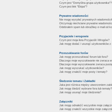
Czym jest "Domyślna grupa użytkownika"?
Czym jest link "Ekipa"?
Prywatne wiadomości
Nie mogę wysyłać prywatnych wiadomości
Otrzymuję niechciane prywatne wiadomośc
Odebrałem spam lub obraźliwy e-mail od ko
Przyjaciele i wrogowie
Czym jest moja lista Przyjaciół i Wrogów?
Jak mogę dodać / usunąć użytkowników z mo
Przeszukiwanie forów
Jak mogę przeszukiwać forum lub fora?
Dlaczego moje wyszukiwanie nie zwraca 
Dlaczego moje wyszukiwanie zwraca pustą
Jak mogę wyszukać użytkowników?
Jak mogę znaleźć moje posty i tematy?
Śledzenie tematu i Zakładki
Jaka jest różnica między utworzeniem zakł
Jak mogę śledzić wybrane fora lub tematy?
Jak mogę usunąć moje śledzenia?
Załączniki
Jak mogę odnaleźć wszystkie moje załączn
Jak mogę znaleźć wszystkie moje załączni