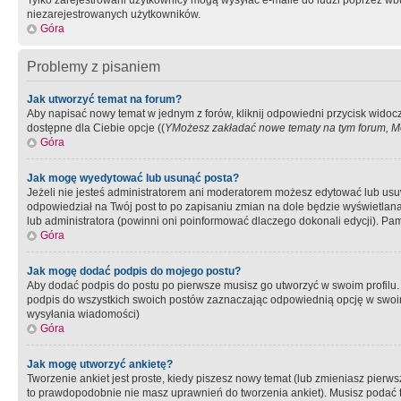
Tylko zarejestrowani użytkownicy mogą wysyłać e-maile do ludzi poprzez wbu
niezarejestrowanych użytkowników.
Góra
Problemy z pisaniem
Jak utworzyć temat na forum?
Aby napisać nowy temat w jednym z forów, kliknij odpowiedni przycisk widoc
dostępne dla Ciebie opcje ((
YMożesz zakładać nowe tematy na tym forum, Mo
Góra
Jak mogę wyedytować lub usunąć posta?
Jeżeli nie jesteś administratorem ani moderatorem możesz edytować lub usuwać
odpowiedział na Twój post to po zapisaniu zmian na dole będzie wyświetlana 
lub administratora (powinni oni poinformować dlaczego dokonali edycji). Pam
Góra
Jak mogę dodać podpis do mojego postu?
Aby dodać podpis do postu po pierwsze musisz go utworzyć w swoim profilu.
podpis do wszystkich swoich postów zaznaczając odpowiednią opcję w swoi
wysyłania wiadomości)
Góra
Jak mogę utworzyć ankietę?
Tworzenie ankiet jest proste, kiedy piszesz nowy temat (lub zmieniasz pier
to prawdopodobnie nie masz uprawnień do tworzenia ankiet). Musisz podać tyt