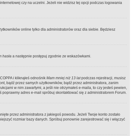
ternetowej czy na uczelni. Jeżeli nie widzisz tej opcji podczas logowania
tkowników online tylko dla administratorów oraz dla siebie. Będziesz
 hasła
a następnie postępuj zgodnie ze wskazówkami.
e COPPA i kliknąłeś odnośnik
Mam mniej niż 13 lat
podczas rejestracji, musisz
kont, bądź przez samych użytkowników, bądź przez administratora, zanim
cjami w nim zawartymi, a jeśli nie otrzymałeś e-maila, to czy jesteś pewien,
ś poprawmy adres e-mail spróbuj skontaktować się z administratorem Forum.
ięte przez administratora z jakiegoś powodu. Jeżeli Twoje konto zostało
iejszyć rozmiar bazy danych. Spróbuj ponownie zarejestrować się i włączyć