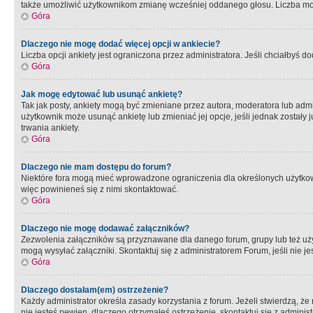
także umożliwić użytkownikom zmianę wcześniej oddanego głosu. Liczba możl
Góra
Dlaczego nie mogę dodać więcej opcji w ankiecie?
Liczba opcji ankiety jest ograniczona przez administratora. Jeśli chciałbyś do
Góra
Jak mogę edytować lub usunąć ankietę?
Tak jak posty, ankiety mogą być zmieniane przez autora, moderatora lub admi
użytkownik może usunąć ankietę lub zmieniać jej opcje, jeśli jednak został
trwania ankiety.
Góra
Dlaczego nie mam dostępu do forum?
Niektóre fora mogą mieć wprowadzone ograniczenia dla określonych użytkowni
więc powinieneś się z nimi skontaktować.
Góra
Dlaczego nie mogę dodawać załączników?
Zezwolenia załączników są przyznawane dla danego forum, grupy lub też uż
mogą wysyłać załączniki. Skontaktuj się z administratorem Forum, jeśli nie
Góra
Dlaczego dostałam(em) ostrzeżenie?
Każdy administrator określa zasady korzystania z forum. Jeżeli stwierdzą, ż
nie jesteś pewien, dlaczego otrzymałeś ostrzeżenie, skontaktuj sie z adminis