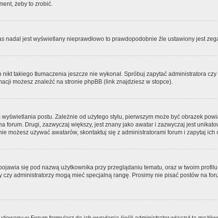
ment, żeby to zrobić.
zas nadal jest wyświetlany nieprawdłowo to prawdopodobnie źle ustawiony jest zega
ikt takiego tłumaczenia jeszcze nie wykonał. Spróbuj zapytać administratora czy m
acji możesz znaleźć na stronie phpBB (link znajdziesz w stopce).
 wyświetlania postu. Zależnie od użytego stylu, pierwszym może być obrazek pow
 na forum. Drugi, zazwyczaj większy, jest znany jako awatar i zazwyczaj jest unik
ie możesz używać awatarów, skontaktuj się z administratorami forum i zapytaj ich 
pojawia się pod nazwą użytkownika przy przeglądaniu tematu, oraz w twoim profilu
zy czy administratorzy mogą mieć specjalną rangę. Prosimy nie pisać postów na for