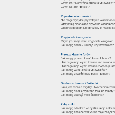
Czym jest "Domyślna grupa użytkownika"?
Czym jest link "Ekipa"?
Prywatne wiadomości
Nie mogę wysyłać prywatnych wiadomości
Otrzymuję niechciane prywatne wiadomośc
Odebrałem spam lub obraźliwy e-mail od ko
Przyjaciele i wrogowie
Czym jest moja lista Przyjaciół i Wrogów?
Jak mogę dodać / usunąć użytkowników z mo
Przeszukiwanie forów
Jak mogę przeszukiwać forum lub fora?
Dlaczego moje wyszukiwanie nie zwraca 
Dlaczego moje wyszukiwanie zwraca pustą
Jak mogę wyszukać użytkowników?
Jak mogę znaleźć moje posty i tematy?
Śledzenie tematu i Zakładki
Jaka jest różnica między utworzeniem zakł
Jak mogę śledzić wybrane fora lub tematy?
Jak mogę usunąć moje śledzenia?
Załączniki
Jak mogę odnaleźć wszystkie moje załączn
Jak mogę znaleźć wszystkie moje załączni