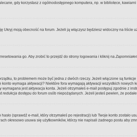
ecane, gdy korzystasz z ogólnodostępnego komputera, np. w bibliotece, kawiarni in
Ukryj moją obecność na forum. Jeżeli ją włączysz będziesz widoczny na liście uży
resetowania go. Aby zrobić to przejdź do strony logowania i kliknij na
Zapomniałem
porządku, to problemem może być jedna z dwóch rzeczy. Jeżeli włączone są funkcj
twoje konto wymaga aktywacji? Niektóre fora wymagają aktywacji wszystkich nowych 
wymagana jest aktywacja konta. Jeżeli otrzymałeś e-mail postępuj zgodnie z instruk
st
redukcja
dostępu do forum osób niepożądanych. Jeżeli jesteś pewien, że podałe
o (sprawdź e-mail, który otrzymałeś po rejestracji) lub Twoje konto zostało usun
rach okresowo usuwa się użytkowników, którzy nie napisali żadnego postu aby zmn