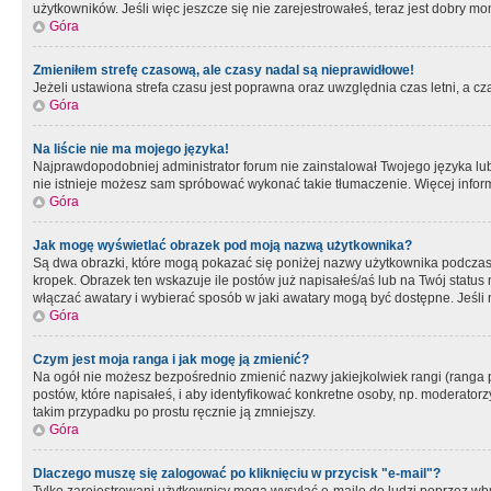
użytkowników. Jeśli więc jeszcze się nie zarejestrowałeś, teraz jest dobry mo
Góra
Zmieniłem strefę czasową, ale czasy nadal są nieprawidłowe!
Jeżeli ustawiona strefa czasu jest poprawna oraz uwzględnia czas letni, a c
Góra
Na liście nie ma mojego języka!
Najprawdopodobniej administrator forum nie zainstalował Twojego języka lub n
nie istnieje możesz sam spróbować wykonać takie tłumaczenie. Więcej inform
Góra
Jak mogę wyświetlać obrazek pod moją nazwą użytkownika?
Są dwa obrazki, które mogą pokazać się poniżej nazwy użytkownika podczas
kropek. Obrazek ten wskazuje ile postów już napisałeś/aś lub na Twój status
włączać awatary i wybierać sposób w jaki awatary mogą być dostępne. Jeśli n
Góra
Czym jest moja ranga i jak mogę ją zmienić?
Na ogół nie możesz bezpośrednio zmienić nazwy jakiejkolwiek rangi (ranga 
postów, które napisałeś, i aby identyfikować konkretne osoby, np. moderator
takim przypadku po prostu ręcznie ją zmniejszy.
Góra
Dlaczego muszę się zalogować po kliknięciu w przycisk "e-mail"?