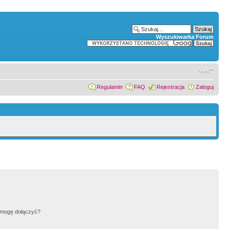
Wyszukiwarka Forum
Regulamin
FAQ
Rejestracja
Zaloguj
h mogę dołączyć?