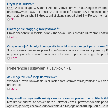
Czym jest COPPA?
COPPA
to istniejące w Stanach Zjednoczonych prawo, nakazujące witrynom
przechowywanie w/w informacji. Jeżeli nie jesteś pewien, czy przepis ten dot
pamiętać, że ani phpBB Group, ani oficjalny support phpBB w Polsce nie mają
Góra
Dlaczego nie mogę się zarejestrować?
Prawdopodobnie właściciel strony zbanował Twój adres IP lub zabronił nazwy 
Góra
Co spowoduje "Usunięcie wszystkich cookies utworzonych przez forum"
“Usuń cookies utworzone przez forum” usuwa cookies utworzone przez phpBB3
nieprzeczytanych postów. Usunięcie cookies może pomóc w przypadku pro
Góra
Preferencje i ustawienia użytkownika
Jak mogę zmienić moje ustawienia?
Wszystkie Twoje ustawienia (jeśli jesteś zarejestrowany) są zapisane w bazie 
preferencji.
Góra
Nieprawidłowo wyświetla mi się czas na forum (w postach, w profilach, itd.
Rzadko się zdarza, że serwer ma źle ustawiony czas i prawdopodobnie podane 
wybierając strefę czasową odpowiednią dla twojego obszaru (np Berlin, Bruk