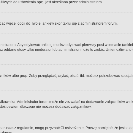
iwych do ustawienia opcji jest określana przez administratora.
dać więcej opcji do Twojej ankiety skontaktuj się z administratorem forum.
nistratora. Aby edytować ankietę musisz edytować pierwszy post w temacie (ankieta
y już oddane głosy tylko moderator lub administrator może to zrobić. Uniemożliwia
ków albo grup. Żeby przeglądać, czytać, pisać, itd. możesz potrzebować specjalny
ytkownika. Administrator forum może nie zezwalać na dodawanie załączników w o
 jesteś pewien, dlaczego nie możesz dodawać załączników.
e naruszasz regulamin, mogą przyznać Ci ostrzeżenie. Proszę pamiętać, że jest to d
tratorem.