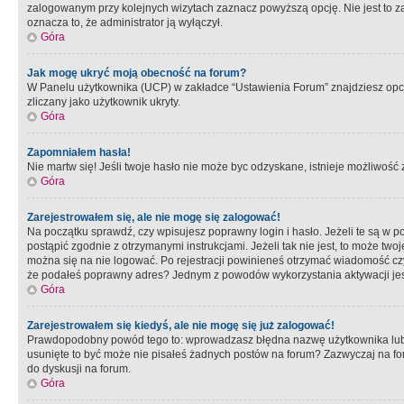
zalogowanym przy kolejnych wizytach zaznacz powyższą opcję. Nie jest to zal
oznacza to, że administrator ją wyłączył.
Góra
Jak mogę ukryć moją obecność na forum?
W Panelu użytkownika (UCP) w zakładce “Ustawienia Forum” znajdziesz opcję 
zliczany jako użytkownik ukryty.
Góra
Zapomniałem hasła!
Nie martw się! Jeśli twoje hasło nie może byc odzyskane, istnieje możliwość z
Góra
Zarejestrowałem się, ale nie mogę się zalogować!
Na początku sprawdź, czy wpisujesz poprawny login i hasło. Jeżeli te są w 
postąpić zgodnie z otrzymanymi instrukcjami. Jeżeli tak nie jest, to może 
można się na nie logować. Po rejestracji powinieneś otrzymać wiadomość czy 
że podałeś poprawny adres? Jednym z powodów wykorzystania aktywacji je
Góra
Zarejestrowałem się kiedyś, ale nie mogę się już zalogować!
Prawdopodobny powód tego to: wprowadzasz błędna nazwę użytkownika lub hasł
usunięte to być może nie pisałeś żadnych postów na forum? Zazwyczaj na fo
do dyskusji na forum.
Góra