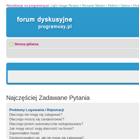
Aktualizacje na programosy.pl
:
Light Image Resizer
•
Rename Master
•
Helium
•
Opera
•
Chr
Strona główna
Najczęściej Zadawane Pytania
Problemy Logowania i Rejestracji
Dlaczego nie mogę się zalogować?
Dlaczego muszę się zarejestrować?
Dlaczego jestem automatycznie wylogowywany?
Jak mogę ukryć moją obecność na forum?
Zapomniałem hasła!
Zarejestrowałem się, ale nie mogę się zalogować!