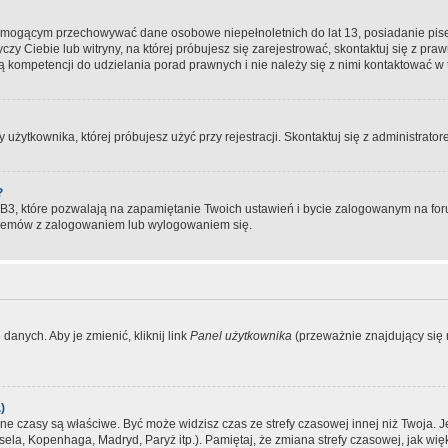
, mogącym przechowywać dane osobowe niepełnoletnich do lat 13, posiadanie pi
yczy Ciebie lub witryny, na której próbujesz się zarejestrować, skontaktuj się z pr
 kompetencji do udzielania porad prawnych i nie należy się z nimi kontaktować w te
użytkownika, której próbujesz użyć przy rejestracji. Skontaktuj się z administrat
?
, które pozwalają na zapamiętanie Twoich ustawień i bycie zalogowanym na forum
blemów z zalogowaniem lub wylogowaniem się.
danych. Aby je zmienić, kliknij link
Panel użytkownika
(przeważnie znajdujący się n
)
czasy są właściwe. Być może widzisz czas ze strefy czasowej innej niż Twoja. Jeże
sela, Kopenhaga, Madryd, Paryż itp.). Pamiętaj, że zmiana strefy czasowej, jak 