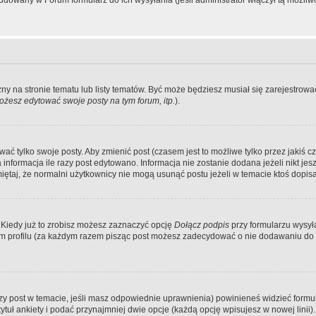
dowany w Forum formularz do ich wysyłania (jeśli administrator włączył tą możliw
zny na stronie tematu lub listy tematów. Być może będziesz musiał się zarejestr
żesz edytować swoje posty na tym forum, itp.
).
 tylko swoje posty. Aby zmienić post (czasem jest to możliwe tylko przez jakiś cz
informacja ile razy post edytowano. Informacja nie zostanie dodana jeżeli nikt je
iętaj, że normalni użytkownicy nie mogą usunąć postu jeżeli w temacie ktoś dopisał
 Kiedy już to zrobisz możesz zaznaczyć opcję
Dołącz podpis
przy formularzu wysy
m profilu (za każdym razem pisząc post możesz zadecydować o nie dodawaniu do 
wszy post w temacie, jeśli masz odpowiednie uprawnienia) powinieneś widzieć formu
uł ankiety i podać przynajmniej dwie opcje (każdą opcję wpisujesz w nowej linii).