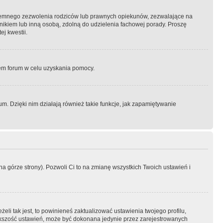
semnego zezwolenia rodziców lub prawnych opiekunów, zezwalające na
awnikiem lub inną osobą, zdolną do udzielenia fachowej porady. Proszę
j kwestii.
orem forum w celu uzyskania pomocy.
. Dzięki nim działają również takie funkcje, jak zapamiętywanie
a górze strony). Pozwoli Ci to na zmianę wszystkich Twoich ustawień i
li tak jest, to powinieneś zaktualizować ustawienia twojego profilu,
większość ustawień, może być dokonana jedynie przez zarejestrowanych