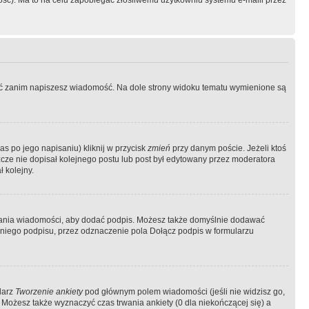
ość). Ma to na celu zapobiegać złośliwemu użytkowniu systemu e-maili przez
ować zanim napiszesz wiadomość. Na dole strony widoku tematu wymienione są
as po jego napisaniu) kliknij w przycisk
zmień
przy danym poście. Jeżeli ktoś
szcze nie dopisał kolejnego postu lub post był edytowany przez moderatora
 kolejny.
łania wiadomości, aby dodać podpis. Możesz także domyślnie dodawać
niego podpisu, przez odznaczenie pola Dołącz podpis w formularzu
larz
Tworzenie ankiety
pod głównym polem wiadomości (jeśli nie widzisz go,
 Możesz także wyznaczyć czas trwania ankiety (0 dla niekończącej się) a