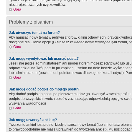
Tylko zarejestrowani użytkownicy mogą wysyłać e-maile do ludzi poprzez wbu
niezarejestrowanych użytkowników.
Góra
Problemy z pisaniem
Jak utworzyć temat na forum?
Aby napisać nowy temat w jednym z forów, kliknij odpowiedni przycisk widoc
dostępne dla Ciebie opcje ((
YMożesz zakładać nowe tematy na tym forum, Mo
Góra
Jak mogę wyedytować lub usunąć posta?
Jeżeli nie jesteś administratorem ani moderatorem możesz edytować lub usuwać
odpowiedział na Twój post to po zapisaniu zmian na dole będzie wyświetlana 
lub administratora (powinni oni poinformować dlaczego dokonali edycji). Pam
Góra
Jak mogę dodać podpis do mojego postu?
Aby dodać podpis do postu po pierwsze musisz go utworzyć w swoim profilu.
podpis do wszystkich swoich postów zaznaczając odpowiednią opcję w swoi
wysyłania wiadomości)
Góra
Jak mogę utworzyć ankietę?
Tworzenie ankiet jest proste, kiedy piszesz nowy temat (lub zmieniasz pier
to prawdopodobnie nie masz uprawnień do tworzenia ankiet). Musisz podać tyt