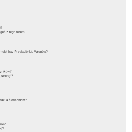
!
i!
goś z tego forum!
jej listy Przyjaciół lub Wrogów?
wyników?
 stronę!?
adki a śledzeniem?
iki?
ki?