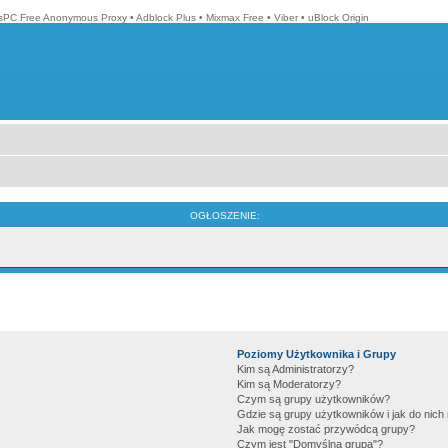
isPC Free Anonymous Proxy
•
Adblock Plus
•
Mixmax Free
•
Viber
•
uBlock Origin
OGŁOSZENIE:
Poziomy Użytkownika i Grupy
Kim są Administratorzy?
Kim są Moderatorzy?
Czym są grupy użytkowników?
Gdzie są grupy użytkowników i jak do nic
Jak mogę zostać przywódcą grupy?
Czym jest "Domyślna grupa"?