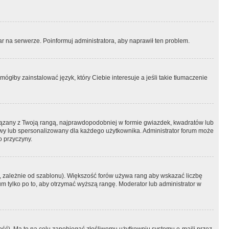
r na serwerze. Poinformuj administratora, aby naprawił ten problem.
ógłby zainstalować język, który Ciebie interesuje a jeśli takie tłumaczenie
iązany z Twoją rangą, najprawdopodobniej w formie gwiazdek, kwadratów lub
atowy lub spersonalizowany dla każdego użytkownika. Administrator forum może
o przyczyny.
, zależnie od szablonu). Większość forów używa rang aby wskazać liczbę
um tylko po to, aby otrzymać wyższą rangę. Moderator lub administrator w