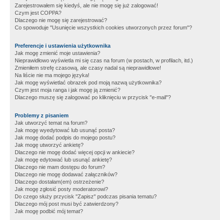
Zarejestrowałem się kiedyś, ale nie mogę się już zalogować!
Czym jest COPPA?
Dlaczego nie mogę się zarejestrować?
Co spowoduje "Usunięcie wszystkich cookies utworzonych przez forum"?
Preferencje i ustawienia użytkownika
Jak mogę zmienić moje ustawienia?
Nieprawidłowo wyświetla mi się czas na forum (w postach, w profilach, itd.)
Zmieniłem strefę czasową, ale czasy nadal są nieprawidłowe!
Na liście nie ma mojego języka!
Jak mogę wyświetlać obrazek pod moją nazwą użytkownika?
Czym jest moja ranga i jak mogę ją zmienić?
Dlaczego muszę się zalogować po kliknięciu w przycisk "e-mail"?
Problemy z pisaniem
Jak utworzyć temat na forum?
Jak mogę wyedytować lub usunąć posta?
Jak mogę dodać podpis do mojego postu?
Jak mogę utworzyć ankietę?
Dlaczego nie mogę dodać więcej opcji w ankiecie?
Jak mogę edytować lub usunąć ankietę?
Dlaczego nie mam dostępu do forum?
Dlaczego nie mogę dodawać załączników?
Dlaczego dostałam(em) ostrzeżenie?
Jak mogę zgłosić posty moderatorowi?
Do czego służy przycisk "Zapisz" podczas pisania tematu?
Dlaczego mój post musi być zatwierdzony?
Jak mogę podbić mój temat?