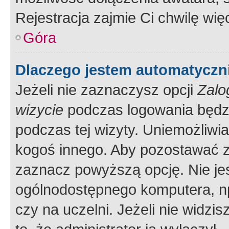
Rejestracja zajmie Ci chwilę wi
Góra
Dlaczego jestem automatycz
Jeżeli nie zaznaczysz opcji
Zalo
wizycie
podczas logowania będzi
podczas tej wizyty. Uniemożliwi
kogoś innego. Aby pozostawać 
zaznacz powyższą opcję. Nie jes
ogólnodostępnego komputera, np.
czy na uczelni. Jeżeli nie widzi