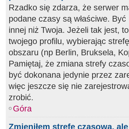
Rzadko się zdarza, że serwer m
podane czasy są właściwe. Być 
innej niż Twoja. Jeżeli tak jest,
twojego profilu, wybierając str
obszaru (np Berlin, Bruksela, Ko
Pamiętaj, że zmiana strefy czas
być dokonana jedynie przez zar
więc jeszcze się nie zarejestrow
zrobić.
Góra
Zmieniłem strefę czasową, ale