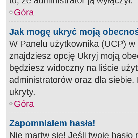
to, że administrator ją wyłączył.
Góra
Jak mogę ukryć moją obecno
W Panelu użytkownika (UCP) w 
znajdziesz opcję Ukryj moją obe
będziesz widoczny na liście użyt
administratorów oraz dla siebie.
ukryty.
Góra
Zapomniałem hasła!
Nie martw się! Jeśli twoje hasło