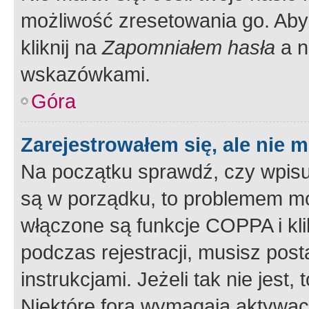
możliwość zresetowania go. Aby 
kliknij na
Zapomniałem hasła
a n
wskazówkami.
Góra
Zarejestrowałem się, ale nie 
Na początku sprawdź, czy wpisuj
są w porządku, to problemem mo
włączone są funkcje COPPA i kl
podczas rejestracji, musisz pos
instrukcjami. Jeżeli tak nie jes
Niektóre fora wymagają aktywac