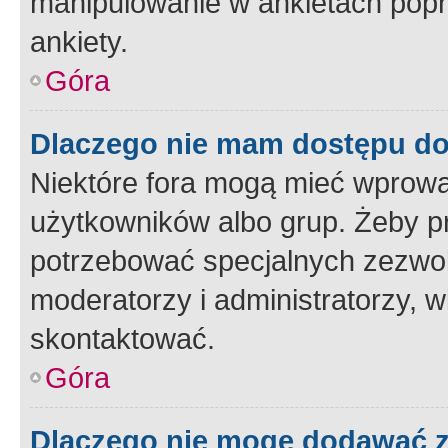
manipulowanie w ankietach popr
ankiety.
Góra
Dlaczego nie mam dostępu d
Niektóre fora mogą mieć wprowa
użytkowników albo grup. Żeby pr
potrzebować specjalnych zezwole
moderatorzy i administratorzy, w
skontaktować.
Góra
Dlaczego nie mogę dodawać 