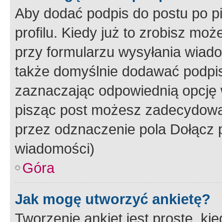
Aby dodać podpis do postu po 
profilu. Kiedy już to zrobisz m
przy formularzu wysyłania wiad
także domyślnie dodawać podpi
zaznaczając odpowiednią opcję 
pisząc post możesz zadecydowa
przez odznaczenie pola Dołącz 
wiadomości)
Góra
Jak mogę utworzyć ankietę?
Tworzenie ankiet jest proste, ki