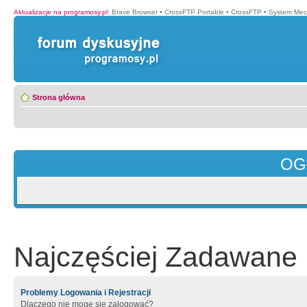
Aktualizacje na programosy.pl
:
Brave Browser
•
CrossFTP Portable
•
CrossFTP
•
System Mec
Strona główna
OG
Najczęściej Zadawane 
Problemy Logowania i Rejestracji
Dlaczego nie mogę się zalogować?