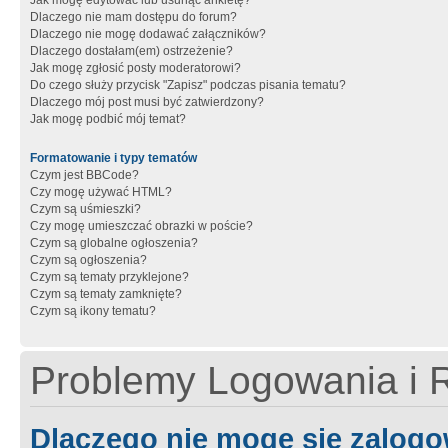
Jak mogę edytować lub usunąć ankietę?
Dlaczego nie mam dostępu do forum?
Dlaczego nie mogę dodawać załączników?
Dlaczego dostałam(em) ostrzeżenie?
Jak mogę zgłosić posty moderatorowi?
Do czego służy przycisk "Zapisz" podczas pisania tematu?
Dlaczego mój post musi być zatwierdzony?
Jak mogę podbić mój temat?
Formatowanie i typy tematów
Czym jest BBCode?
Czy mogę używać HTML?
Czym są uśmieszki?
Czy mogę umieszczać obrazki w poście?
Czym są globalne ogłoszenia?
Czym są ogłoszenia?
Czym są tematy przyklejone?
Czym są tematy zamknięte?
Czym są ikony tematu?
Problemy Logowania i R
Dlaczego nie mogę się zalog