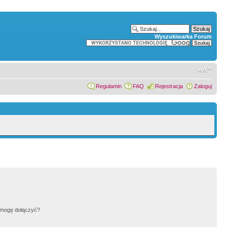
Wyszukiwarka Forum
Regulamin
FAQ
Rejestracja
Zaloguj
h mogę dołączyć?