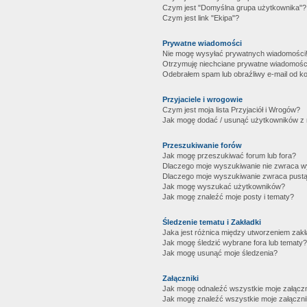
Czym jest "Domyślna grupa użytkownika"?
Czym jest link "Ekipa"?
Prywatne wiadomości
Nie mogę wysyłać prywatnych wiadomości
Otrzymuję niechciane prywatne wiadomośc
Odebrałem spam lub obraźliwy e-mail od ko
Przyjaciele i wrogowie
Czym jest moja lista Przyjaciół i Wrogów?
Jak mogę dodać / usunąć użytkowników z mo
Przeszukiwanie forów
Jak mogę przeszukiwać forum lub fora?
Dlaczego moje wyszukiwanie nie zwraca 
Dlaczego moje wyszukiwanie zwraca pustą
Jak mogę wyszukać użytkowników?
Jak mogę znaleźć moje posty i tematy?
Śledzenie tematu i Zakładki
Jaka jest różnica między utworzeniem zakł
Jak mogę śledzić wybrane fora lub tematy?
Jak mogę usunąć moje śledzenia?
Załączniki
Jak mogę odnaleźć wszystkie moje załączn
Jak mogę znaleźć wszystkie moje załączni