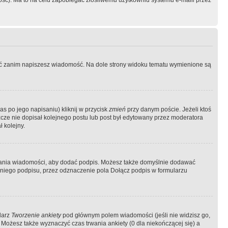
ość). Ma to na celu zapobiegać złośliwemu użytkowniu systemu e-maili przez
ować zanim napiszesz wiadomość. Na dole strony widoku tematu wymienione są
as po jego napisaniu) kliknij w przycisk
zmień
przy danym poście. Jeżeli ktoś
szcze nie dopisał kolejnego postu lub post był edytowany przez moderatora
 kolejny.
łania wiadomości, aby dodać podpis. Możesz także domyślnie dodawać
niego podpisu, przez odznaczenie pola Dołącz podpis w formularzu
larz
Tworzenie ankiety
pod głównym polem wiadomości (jeśli nie widzisz go,
 Możesz także wyznaczyć czas trwania ankiety (0 dla niekończącej się) a