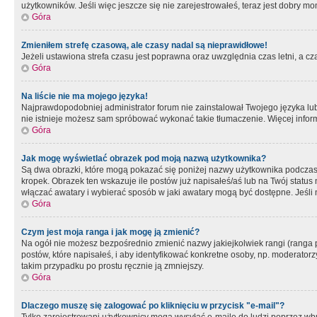
użytkowników. Jeśli więc jeszcze się nie zarejestrowałeś, teraz jest dobry mo
Góra
Zmieniłem strefę czasową, ale czasy nadal są nieprawidłowe!
Jeżeli ustawiona strefa czasu jest poprawna oraz uwzględnia czas letni, a c
Góra
Na liście nie ma mojego języka!
Najprawdopodobniej administrator forum nie zainstalował Twojego języka lub n
nie istnieje możesz sam spróbować wykonać takie tłumaczenie. Więcej inform
Góra
Jak mogę wyświetlać obrazek pod moją nazwą użytkownika?
Są dwa obrazki, które mogą pokazać się poniżej nazwy użytkownika podczas
kropek. Obrazek ten wskazuje ile postów już napisałeś/aś lub na Twój status
włączać awatary i wybierać sposób w jaki awatary mogą być dostępne. Jeśli n
Góra
Czym jest moja ranga i jak mogę ją zmienić?
Na ogół nie możesz bezpośrednio zmienić nazwy jakiejkolwiek rangi (ranga 
postów, które napisałeś, i aby identyfikować konkretne osoby, np. moderator
takim przypadku po prostu ręcznie ją zmniejszy.
Góra
Dlaczego muszę się zalogować po kliknięciu w przycisk "e-mail"?