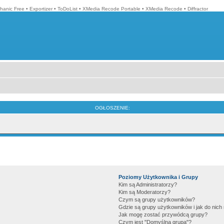
hanic Free
•
Exportizer
•
ToDoList
•
XMedia Recode Portable
•
XMedia Recode
•
Diffractor
OGŁOSZENIE:
Poziomy Użytkownika i Grupy
Kim są Administratorzy?
Kim są Moderatorzy?
Czym są grupy użytkowników?
Gdzie są grupy użytkowników i jak do nic
Jak mogę zostać przywódcą grupy?
Czym jest "Domyślna grupa"?