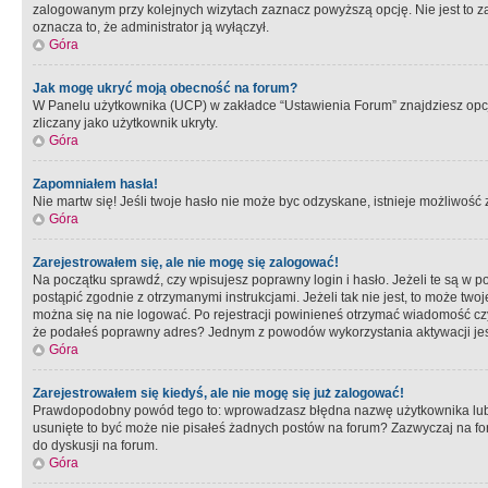
zalogowanym przy kolejnych wizytach zaznacz powyższą opcję. Nie jest to zal
oznacza to, że administrator ją wyłączył.
Góra
Jak mogę ukryć moją obecność na forum?
W Panelu użytkownika (UCP) w zakładce “Ustawienia Forum” znajdziesz opcję 
zliczany jako użytkownik ukryty.
Góra
Zapomniałem hasła!
Nie martw się! Jeśli twoje hasło nie może byc odzyskane, istnieje możliwość z
Góra
Zarejestrowałem się, ale nie mogę się zalogować!
Na początku sprawdź, czy wpisujesz poprawny login i hasło. Jeżeli te są w 
postąpić zgodnie z otrzymanymi instrukcjami. Jeżeli tak nie jest, to może 
można się na nie logować. Po rejestracji powinieneś otrzymać wiadomość czy 
że podałeś poprawny adres? Jednym z powodów wykorzystania aktywacji je
Góra
Zarejestrowałem się kiedyś, ale nie mogę się już zalogować!
Prawdopodobny powód tego to: wprowadzasz błędna nazwę użytkownika lub hasł
usunięte to być może nie pisałeś żadnych postów na forum? Zazwyczaj na fo
do dyskusji na forum.
Góra