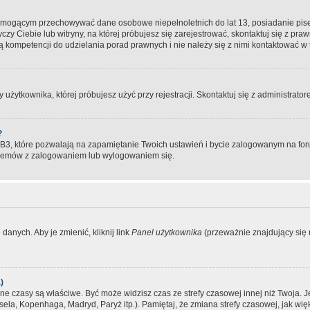
, mogącym przechowywać dane osobowe niepełnoletnich do lat 13, posiadanie pi
yczy Ciebie lub witryny, na której próbujesz się zarejestrować, skontaktuj się z pr
 kompetencji do udzielania porad prawnych i nie należy się z nimi kontaktować w te
użytkownika, której próbujesz użyć przy rejestracji. Skontaktuj się z administrat
?
, które pozwalają na zapamiętanie Twoich ustawień i bycie zalogowanym na forum
blemów z zalogowaniem lub wylogowaniem się.
danych. Aby je zmienić, kliknij link
Panel użytkownika
(przeważnie znajdujący się n
)
czasy są właściwe. Być może widzisz czas ze strefy czasowej innej niż Twoja. Jeże
sela, Kopenhaga, Madryd, Paryż itp.). Pamiętaj, że zmiana strefy czasowej, jak 