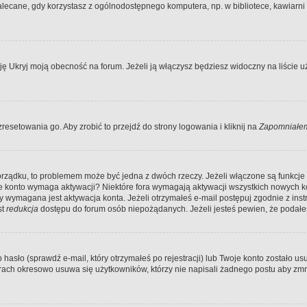
ecane, gdy korzystasz z ogólnodostępnego komputera, np. w bibliotece, kawiarni in
Ukryj moją obecność na forum. Jeżeli ją włączysz będziesz widoczny na liście uży
resetowania go. Aby zrobić to przejdź do strony logowania i kliknij na
Zapomniałem
porządku, to problemem może być jedna z dwóch rzeczy. Jeżeli włączone są funkcj
twoje konto wymaga aktywacji? Niektóre fora wymagają aktywacji wszystkich nowych 
wymagana jest aktywacja konta. Jeżeli otrzymałeś e-mail postępuj zgodnie z instruk
st
redukcja
dostępu do forum osób niepożądanych. Jeżeli jesteś pewien, że podałe
o (sprawdź e-mail, który otrzymałeś po rejestracji) lub Twoje konto zostało usun
rach okresowo usuwa się użytkowników, którzy nie napisali żadnego postu aby zmn