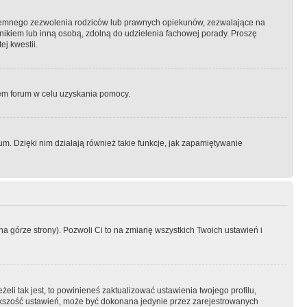
semnego zezwolenia rodziców lub prawnych opiekunów, zezwalające na
awnikiem lub inną osobą, zdolną do udzielenia fachowej porady. Proszę
j kwestii.
orem forum w celu uzyskania pomocy.
. Dzięki nim działają również takie funkcje, jak zapamiętywanie
a górze strony). Pozwoli Ci to na zmianę wszystkich Twoich ustawień i
li tak jest, to powinieneś zaktualizować ustawienia twojego profilu,
większość ustawień, może być dokonana jedynie przez zarejestrowanych