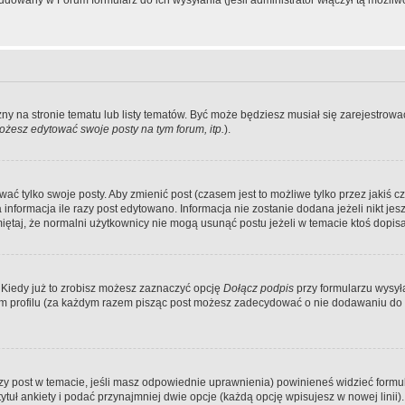
dowany w Forum formularz do ich wysyłania (jeśli administrator włączył tą możliw
zny na stronie tematu lub listy tematów. Być może będziesz musiał się zarejestr
żesz edytować swoje posty na tym forum, itp.
).
 tylko swoje posty. Aby zmienić post (czasem jest to możliwe tylko przez jakiś cz
informacja ile razy post edytowano. Informacja nie zostanie dodana jeżeli nikt je
iętaj, że normalni użytkownicy nie mogą usunąć postu jeżeli w temacie ktoś dopisał
 Kiedy już to zrobisz możesz zaznaczyć opcję
Dołącz podpis
przy formularzu wysy
m profilu (za każdym razem pisząc post możesz zadecydować o nie dodawaniu do 
wszy post w temacie, jeśli masz odpowiednie uprawnienia) powinieneś widzieć formu
uł ankiety i podać przynajmniej dwie opcje (każdą opcję wpisujesz w nowej linii).