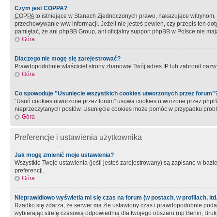
Czym jest COPPA?
COPPA
to istniejące w Stanach Zjednoczonych prawo, nakazujące witrynom
przechowywanie w/w informacji. Jeżeli nie jesteś pewien, czy przepis ten dot
pamiętać, że ani phpBB Group, ani oficjalny support phpBB w Polsce nie mają
Góra
Dlaczego nie mogę się zarejestrować?
Prawdopodobnie właściciel strony zbanował Twój adres IP lub zabronił nazwy 
Góra
Co spowoduje "Usunięcie wszystkich cookies utworzonych przez forum"
“Usuń cookies utworzone przez forum” usuwa cookies utworzone przez phpBB3
nieprzeczytanych postów. Usunięcie cookies może pomóc w przypadku pro
Góra
Preferencje i ustawienia użytkownika
Jak mogę zmienić moje ustawienia?
Wszystkie Twoje ustawienia (jeśli jesteś zarejestrowany) są zapisane w bazie 
preferencji.
Góra
Nieprawidłowo wyświetla mi się czas na forum (w postach, w profilach, itd.
Rzadko się zdarza, że serwer ma źle ustawiony czas i prawdopodobnie podane 
wybierając strefę czasową odpowiednią dla twojego obszaru (np Berlin, Bruk