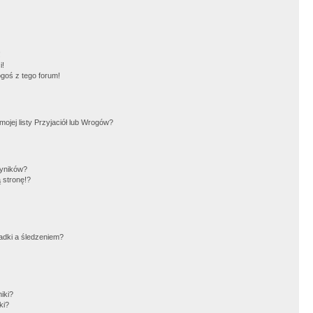
!
i!
goś z tego forum!
jej listy Przyjaciół lub Wrogów?
wyników?
 stronę!?
adki a śledzeniem?
iki?
ki?