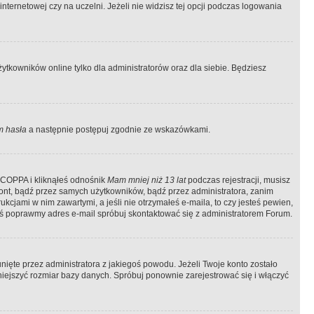
ternetowej czy na uczelni. Jeżeli nie widzisz tej opcji podczas logowania
tkowników online tylko dla administratorów oraz dla siebie. Będziesz
 hasła
a następnie postępuj zgodnie ze wskazówkami.
e COPPA i kliknąłeś odnośnik
Mam mniej niż 13 lat
podczas rejestracji, musisz
kont, bądź przez samych użytkowników, bądź przez administratora, zanim
cjami w nim zawartymi, a jeśli nie otrzymałeś e-maila, to czy jesteś pewien,
ś poprawmy adres e-mail spróbuj skontaktować się z administratorem Forum.
ięte przez administratora z jakiegoś powodu. Jeżeli Twoje konto zostało
iejszyć rozmiar bazy danych. Spróbuj ponownie zarejestrować się i włączyć