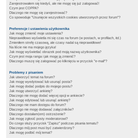
Zarejestrowałem się kiedyś, ale nie mogę się już zalogować!
Czym jest COPPA?
Dlaczego nie mogę się zarejestrować?
Co spowoduje "Usunięcie wszystkich cookies utworzonych przez forum"?
Preferencje i ustawienia użytkownika
Jak mogę zmienić moje ustawienia?
Nieprawidłowo wyświetla mi się czas na forum (w postach, w profilach, itd.)
Zmieniłem strefę czasową, ale czasy nadal są nieprawidłowe!
Na liście nie ma mojego języka!
Jak mogę wyświetlać obrazek pod moją nazwą użytkownika?
Czym jest moja ranga i jak mogę ją zmienić?
Dlaczego muszę się zalogować po kliknięciu w przycisk "e-mail"?
Problemy z pisaniem
Jak utworzyć temat na forum?
Jak mogę wyedytować lub usunąć posta?
Jak mogę dodać podpis do mojego postu?
Jak mogę utworzyć ankietę?
Dlaczego nie mogę dodać więcej opcji w ankiecie?
Jak mogę edytować lub usunąć ankietę?
Dlaczego nie mam dostępu do forum?
Dlaczego nie mogę dodawać załączników?
Dlaczego dostałam(em) ostrzeżenie?
Jak mogę zgłosić posty moderatorowi?
Do czego służy przycisk "Zapisz" podczas pisania tematu?
Dlaczego mój post musi być zatwierdzony?
Jak mogę podbić mój temat?