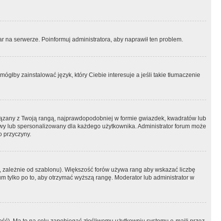
r na serwerze. Poinformuj administratora, aby naprawił ten problem.
ógłby zainstalować język, który Ciebie interesuje a jeśli takie tłumaczenie
iązany z Twoją rangą, najprawdopodobniej w formie gwiazdek, kwadratów lub
atowy lub spersonalizowany dla każdego użytkownika. Administrator forum może
o przyczyny.
, zależnie od szablonu). Większość forów używa rang aby wskazać liczbę
um tylko po to, aby otrzymać wyższą rangę. Moderator lub administrator w