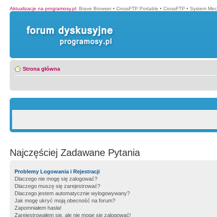
Aktualizacje na programosy.pl
:
Brave Browser
•
CrossFTP Portable
•
CrossFTP
•
System Mec
Strona główna
Najczęściej Zadawane Pytania
Problemy Logowania i Rejestracji
Dlaczego nie mogę się zalogować?
Dlaczego muszę się zarejestrować?
Dlaczego jestem automatycznie wylogowywany?
Jak mogę ukryć moją obecność na forum?
Zapomniałem hasła!
Zarejestrowałem się, ale nie mogę się zalogować!