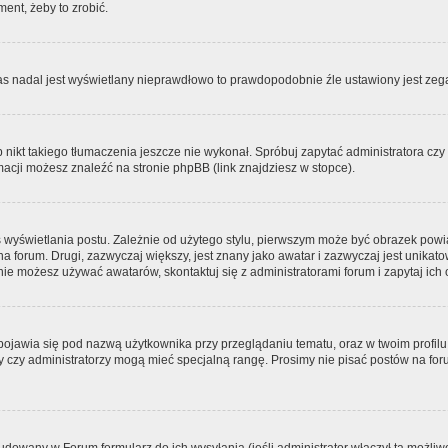
ment, żeby to zrobić.
zas nadal jest wyświetlany nieprawdłowo to prawdopodobnie źle ustawiony jest zega
ikt takiego tłumaczenia jeszcze nie wykonał. Spróbuj zapytać administratora czy m
acji możesz znaleźć na stronie phpBB (link znajdziesz w stopce).
 wyświetlania postu. Zależnie od użytego stylu, pierwszym może być obrazek pow
 na forum. Drugi, zazwyczaj większy, jest znany jako awatar i zazwyczaj jest unik
ie możesz używać awatarów, skontaktuj się z administratorami forum i zapytaj ich 
pojawia się pod nazwą użytkownika przy przeglądaniu tematu, oraz w twoim profilu
zy czy administratorzy mogą mieć specjalną rangę. Prosimy nie pisać postów na for