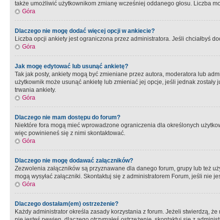
także umożliwić użytkownikom zmianę wcześniej oddanego głosu. Liczba możl
Góra
Dlaczego nie mogę dodać więcej opcji w ankiecie?
Liczba opcji ankiety jest ograniczona przez administratora. Jeśli chciałbyś do
Góra
Jak mogę edytować lub usunąć ankietę?
Tak jak posty, ankiety mogą być zmieniane przez autora, moderatora lub admi
użytkownik może usunąć ankietę lub zmieniać jej opcje, jeśli jednak został
trwania ankiety.
Góra
Dlaczego nie mam dostępu do forum?
Niektóre fora mogą mieć wprowadzone ograniczenia dla określonych użytkowni
więc powinieneś się z nimi skontaktować.
Góra
Dlaczego nie mogę dodawać załączników?
Zezwolenia załączników są przyznawane dla danego forum, grupy lub też uż
mogą wysyłać załączniki. Skontaktuj się z administratorem Forum, jeśli nie
Góra
Dlaczego dostałam(em) ostrzeżenie?
Każdy administrator określa zasady korzystania z forum. Jeżeli stwierdzą, ż
nie jesteś pewien, dlaczego otrzymałeś ostrzeżenie, skontaktuj sie z adminis