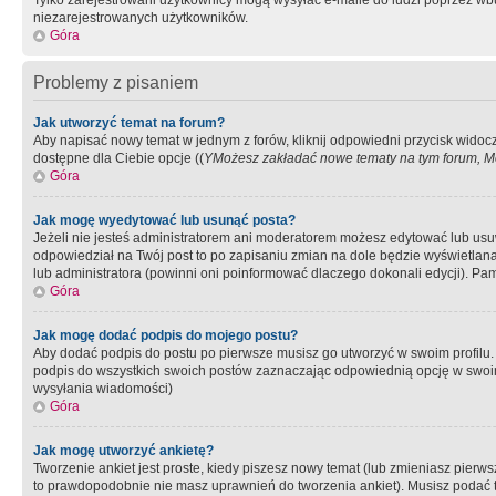
Tylko zarejestrowani użytkownicy mogą wysyłać e-maile do ludzi poprzez wbu
niezarejestrowanych użytkowników.
Góra
Problemy z pisaniem
Jak utworzyć temat na forum?
Aby napisać nowy temat w jednym z forów, kliknij odpowiedni przycisk widoc
dostępne dla Ciebie opcje ((
YMożesz zakładać nowe tematy na tym forum, Mo
Góra
Jak mogę wyedytować lub usunąć posta?
Jeżeli nie jesteś administratorem ani moderatorem możesz edytować lub usuwać
odpowiedział na Twój post to po zapisaniu zmian na dole będzie wyświetlana 
lub administratora (powinni oni poinformować dlaczego dokonali edycji). Pam
Góra
Jak mogę dodać podpis do mojego postu?
Aby dodać podpis do postu po pierwsze musisz go utworzyć w swoim profilu.
podpis do wszystkich swoich postów zaznaczając odpowiednią opcję w swoi
wysyłania wiadomości)
Góra
Jak mogę utworzyć ankietę?
Tworzenie ankiet jest proste, kiedy piszesz nowy temat (lub zmieniasz pier
to prawdopodobnie nie masz uprawnień do tworzenia ankiet). Musisz podać tyt