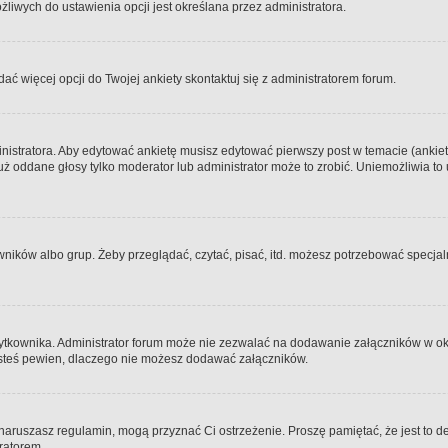
iwych do ustawienia opcji jest określana przez administratora.
dać więcej opcji do Twojej ankiety skontaktuj się z administratorem forum.
nistratora. Aby edytować ankietę musisz edytować pierwszy post w temacie (ankieta
y już oddane głosy tylko moderator lub administrator może to zrobić. Uniemożliwia
ków albo grup. Żeby przeglądać, czytać, pisać, itd. możesz potrzebować specjalny
ytkownika. Administrator forum może nie zezwalać na dodawanie załączników w o
 jesteś pewien, dlaczego nie możesz dodawać załączników.
e naruszasz regulamin, mogą przyznać Ci ostrzeżenie. Proszę pamiętać, że jest to d
tratorem.