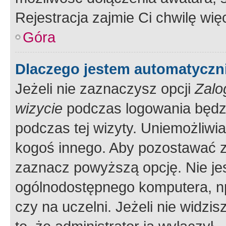
Rejestracja zajmie Ci chwilę wi
Góra
Dlaczego jestem automatycz
Jeżeli nie zaznaczysz opcji
Zalo
wizycie
podczas logowania będzi
podczas tej wizyty. Uniemożliwi
kogoś innego. Aby pozostawać 
zaznacz powyższą opcję. Nie jes
ogólnodostępnego komputera, np.
czy na uczelni. Jeżeli nie widzi