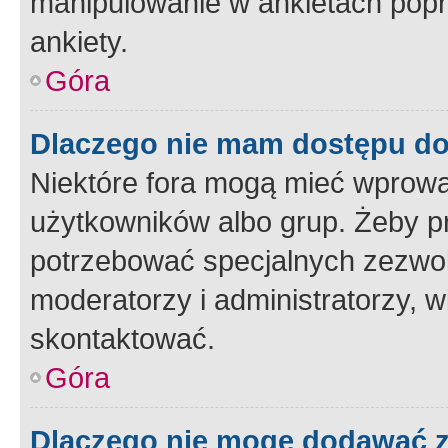
manipulowanie w ankietach popr
ankiety.
Góra
Dlaczego nie mam dostępu d
Niektóre fora mogą mieć wprowa
użytkowników albo grup. Żeby pr
potrzebować specjalnych zezwole
moderatorzy i administratorzy, w
skontaktować.
Góra
Dlaczego nie mogę dodawać 