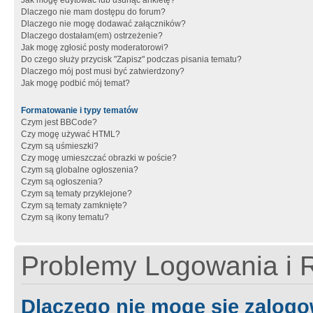
Jak mogę edytować lub usunąć ankietę?
Dlaczego nie mam dostępu do forum?
Dlaczego nie mogę dodawać załączników?
Dlaczego dostałam(em) ostrzeżenie?
Jak mogę zgłosić posty moderatorowi?
Do czego służy przycisk "Zapisz" podczas pisania tematu?
Dlaczego mój post musi być zatwierdzony?
Jak mogę podbić mój temat?
Formatowanie i typy tematów
Czym jest BBCode?
Czy mogę używać HTML?
Czym są uśmieszki?
Czy mogę umieszczać obrazki w poście?
Czym są globalne ogłoszenia?
Czym są ogłoszenia?
Czym są tematy przyklejone?
Czym są tematy zamknięte?
Czym są ikony tematu?
Problemy Logowania i R
Dlaczego nie mogę się zalog