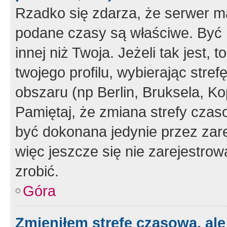
Rzadko się zdarza, że serwer m
podane czasy są właściwe. Być 
innej niż Twoja. Jeżeli tak jest,
twojego profilu, wybierając str
obszaru (np Berlin, Bruksela, Ko
Pamiętaj, że zmiana strefy czas
być dokonana jedynie przez zar
więc jeszcze się nie zarejestrow
zrobić.
Góra
Zmieniłem strefę czasową, ale