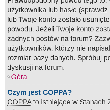
Prawdopodobny powód tego to:
użytkownika lub hasło (sprawdź e
lub Twoje konto zostało usunięte
powodu. Jeżeli Twoje konto zost
żadnych postów na forum? Zazw
użytkowników, którzy nie napisa
rozmiar bazy danych. Spróbuj po
dyskusji na forum.
Góra
Czym jest COPPA?
COPPA
to istniejące w Stanach