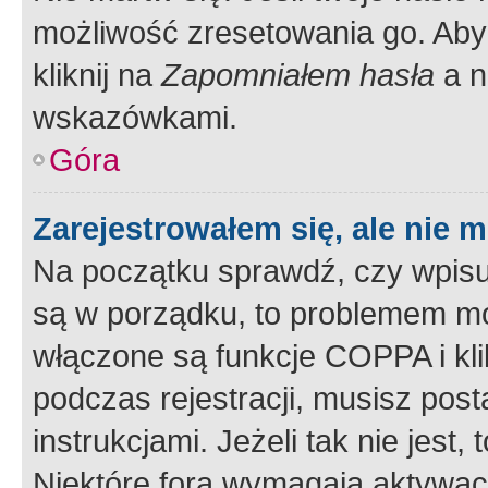
możliwość zresetowania go. Aby 
kliknij na
Zapomniałem hasła
a n
wskazówkami.
Góra
Zarejestrowałem się, ale nie 
Na początku sprawdź, czy wpisuj
są w porządku, to problemem mo
włączone są funkcje COPPA i kl
podczas rejestracji, musisz pos
instrukcjami. Jeżeli tak nie jes
Niektóre fora wymagają aktywac