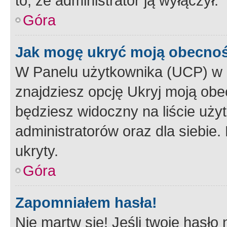
to, że administrator ją wyłączył.
Góra
Jak mogę ukryć moją obecno
W Panelu użytkownika (UCP) w 
znajdziesz opcję Ukryj moją obe
będziesz widoczny na liście użyt
administratorów oraz dla siebie.
ukryty.
Góra
Zapomniałem hasła!
Nie martw się! Jeśli twoje hasło