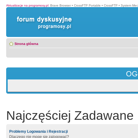
Aktualizacje na programosy.pl
:
Brave Browser
•
CrossFTP Portable
•
CrossFTP
•
System Mec
Strona główna
OG
Najczęściej Zadawane 
Problemy Logowania i Rejestracji
Dlaczego nie mogę się zalogować?