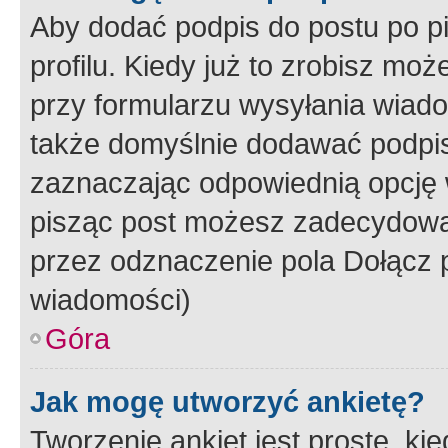
Aby dodać podpis do postu po 
profilu. Kiedy już to zrobisz m
przy formularzu wysyłania wiad
także domyślnie dodawać podpi
zaznaczając odpowiednią opcję 
pisząc post możesz zadecydowa
przez odznaczenie pola Dołącz 
wiadomości)
Góra
Jak mogę utworzyć ankietę?
Tworzenie ankiet jest proste, ki