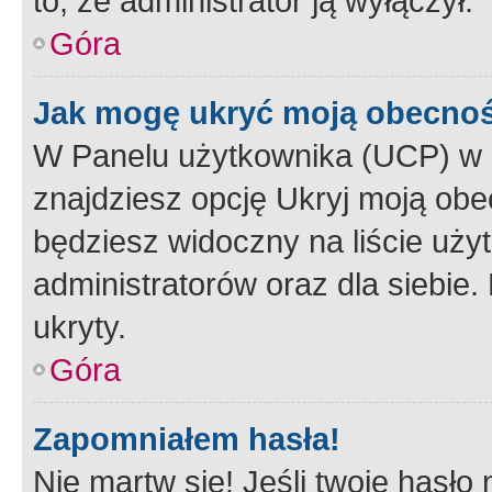
to, że administrator ją wyłączył.
Góra
Jak mogę ukryć moją obecno
W Panelu użytkownika (UCP) w 
znajdziesz opcję Ukryj moją obe
będziesz widoczny na liście użyt
administratorów oraz dla siebie.
ukryty.
Góra
Zapomniałem hasła!
Nie martw się! Jeśli twoje hasło