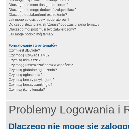
Jak mogę edytować lub usunąć ankietę?
Dlaczego nie mam dostępu do forum?
Dlaczego nie mogę dodawać załączników?
Dlaczego dostałam(em) ostrzeżenie?
Jak mogę zgłosić posty moderatorowi?
Do czego służy przycisk "Zapisz" podczas pisania tematu?
Dlaczego mój post musi być zatwierdzony?
Jak mogę podbić mój temat?
Formatowanie i typy tematów
Czym jest BBCode?
Czy mogę używać HTML?
Czym są uśmieszki?
Czy mogę umieszczać obrazki w poście?
Czym są globalne ogłoszenia?
Czym są ogłoszenia?
Czym są tematy przyklejone?
Czym są tematy zamknięte?
Czym są ikony tematu?
Problemy Logowania i R
Dlaczego nie mogę się zalog