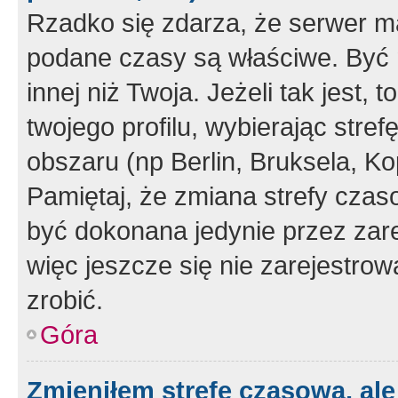
Rzadko się zdarza, że serwer m
podane czasy są właściwe. Być 
innej niż Twoja. Jeżeli tak jest,
twojego profilu, wybierając str
obszaru (np Berlin, Bruksela, Ko
Pamiętaj, że zmiana strefy czas
być dokonana jedynie przez zar
więc jeszcze się nie zarejestrow
zrobić.
Góra
Zmieniłem strefę czasową, ale