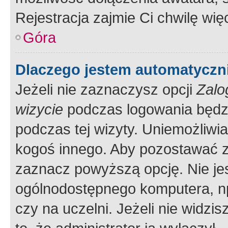
Rejestracja zajmie Ci chwilę wi
Góra
Dlaczego jestem automatycz
Jeżeli nie zaznaczysz opcji
Zalo
wizycie
podczas logowania będzi
podczas tej wizyty. Uniemożliwi
kogoś innego. Aby pozostawać 
zaznacz powyższą opcję. Nie jes
ogólnodostępnego komputera, np.
czy na uczelni. Jeżeli nie widzi