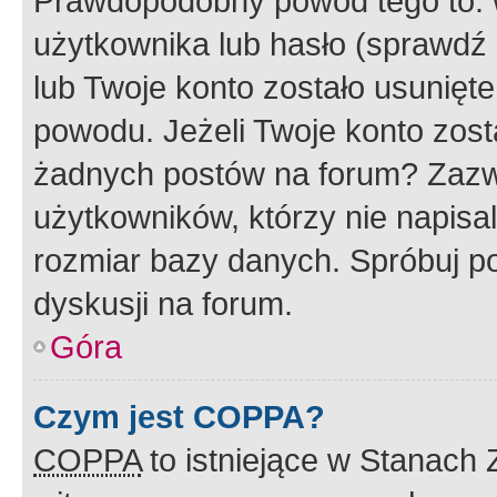
Prawdopodobny powód tego to:
użytkownika lub hasło (sprawdź e
lub Twoje konto zostało usunięte
powodu. Jeżeli Twoje konto zost
żadnych postów na forum? Zazw
użytkowników, którzy nie napisa
rozmiar bazy danych. Spróbuj po
dyskusji na forum.
Góra
Czym jest COPPA?
COPPA
to istniejące w Stanach