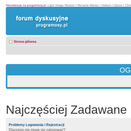
Aktualizacje na programosy.pl
:
Light Image Resizer
•
Rename Master
•
Helium
•
Opera
•
Chr
Strona główna
OG
Najczęściej Zadawane 
Problemy Logowania i Rejestracji
Dlaczego nie mogę się zalogować?