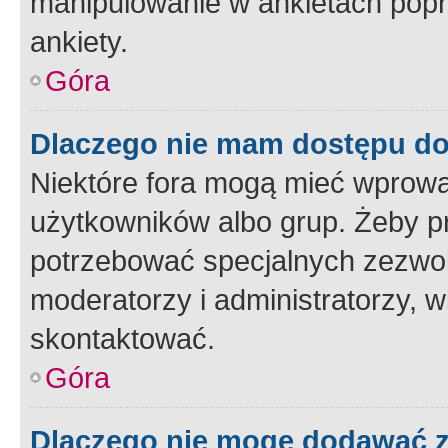
manipulowanie w ankietach popr
ankiety.
Góra
Dlaczego nie mam dostępu d
Niektóre fora mogą mieć wprowa
użytkowników albo grup. Żeby pr
potrzebować specjalnych zezwole
moderatorzy i administratorzy, w
skontaktować.
Góra
Dlaczego nie mogę dodawać 