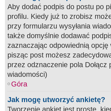
Aby dodać podpis do postu po 
profilu. Kiedy już to zrobisz m
przy formularzu wysyłania wiad
także domyślnie dodawać podpi
zaznaczając odpowiednią opcję 
pisząc post możesz zadecydowa
przez odznaczenie pola Dołącz 
wiadomości)
Góra
Jak mogę utworzyć ankietę?
Tworzenie ankiet jest proste, ki