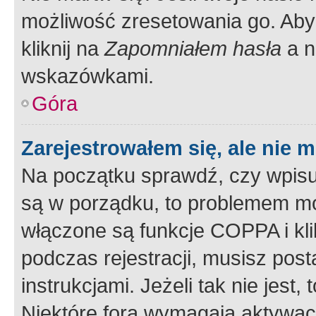
możliwość zresetowania go. Aby 
kliknij na
Zapomniałem hasła
a n
wskazówkami.
Góra
Zarejestrowałem się, ale nie 
Na początku sprawdź, czy wpisuj
są w porządku, to problemem mo
włączone są funkcje COPPA i kl
podczas rejestracji, musisz pos
instrukcjami. Jeżeli tak nie jes
Niektóre fora wymagają aktywac