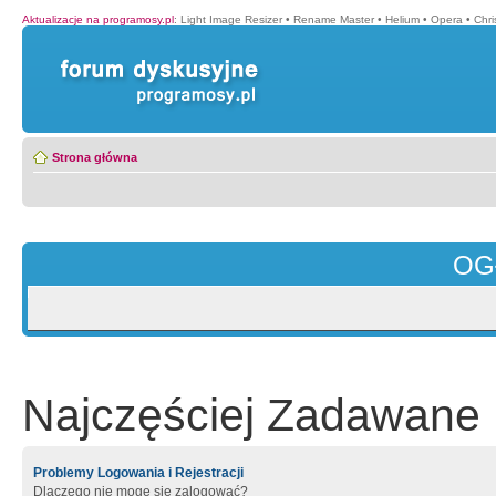
Aktualizacje na programosy.pl
:
Light Image Resizer
•
Rename Master
•
Helium
•
Opera
•
Chr
Strona główna
OG
Najczęściej Zadawane 
Problemy Logowania i Rejestracji
Dlaczego nie mogę się zalogować?