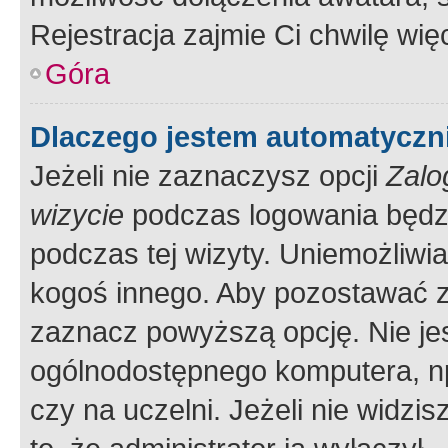
Rejestracja zajmie Ci chwilę wi
Góra
Dlaczego jestem automatycz
Jeżeli nie zaznaczysz opcji
Zalo
wizycie
podczas logowania będzi
podczas tej wizyty. Uniemożliwi
kogoś innego. Aby pozostawać 
zaznacz powyższą opcję. Nie jes
ogólnodostępnego komputera, np.
czy na uczelni. Jeżeli nie widzi