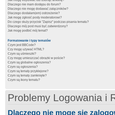
Jak mogę edytować lub usunąć ankietę?
Dlaczego nie mam dostępu do forum?
Dlaczego nie mogę dodawać załączników?
Dlaczego dostałam(em) ostrzeżenie?
Jak mogę zgłosić posty moderatorowi?
Do czego służy przycisk "Zapisz" podczas pisania tematu?
Dlaczego mój post musi być zatwierdzony?
Jak mogę podbić mój temat?
Formatowanie i typy tematów
Czym jest BBCode?
Czy mogę używać HTML?
Czym są uśmieszki?
Czy mogę umieszczać obrazki w poście?
Czym są globalne ogłoszenia?
Czym są ogłoszenia?
Czym są tematy przyklejone?
Czym są tematy zamknięte?
Czym są ikony tematu?
Problemy Logowania i R
Dlaczego nie mogę się zalog