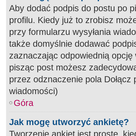
Aby dodać podpis do postu po 
profilu. Kiedy już to zrobisz m
przy formularzu wysyłania wiad
także domyślnie dodawać podpi
zaznaczając odpowiednią opcję 
pisząc post możesz zadecydowa
przez odznaczenie pola Dołącz 
wiadomości)
Góra
Jak mogę utworzyć ankietę?
Tworzenie ankiet jest proste, ki