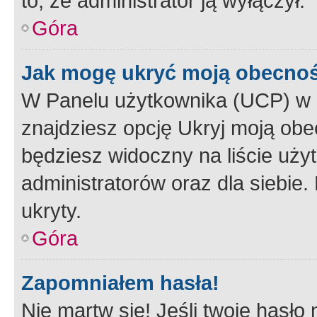
to, że administrator ją wyłączył.
Góra
Jak mogę ukryć moją obecno
W Panelu użytkownika (UCP) w 
znajdziesz opcję Ukryj moją obe
będziesz widoczny na liście użyt
administratorów oraz dla siebie.
ukryty.
Góra
Zapomniałem hasła!
Nie martw się! Jeśli twoje hasło