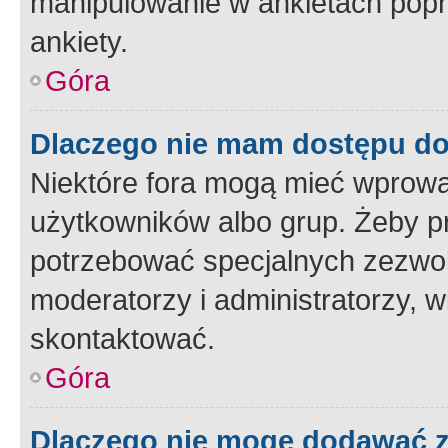
manipulowanie w ankietach popr
ankiety.
Góra
Dlaczego nie mam dostępu d
Niektóre fora mogą mieć wprowa
użytkowników albo grup. Żeby pr
potrzebować specjalnych zezwole
moderatorzy i administratorzy, w
skontaktować.
Góra
Dlaczego nie mogę dodawać 