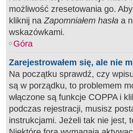
możliwość zresetowania go. Aby 
kliknij na
Zapomniałem hasła
a n
wskazówkami.
Góra
Zarejestrowałem się, ale nie 
Na początku sprawdź, czy wpisuj
są w porządku, to problemem mo
włączone są funkcje COPPA i kl
podczas rejestracji, musisz pos
instrukcjami. Jeżeli tak nie jes
Niektóre fora wymagają aktywac