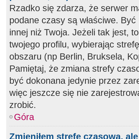
Rzadko się zdarza, że serwer m
podane czasy są właściwe. Być 
innej niż Twoja. Jeżeli tak jest,
twojego profilu, wybierając str
obszaru (np Berlin, Bruksela, Ko
Pamiętaj, że zmiana strefy czas
być dokonana jedynie przez zar
więc jeszcze się nie zarejestrow
zrobić.
Góra
Zmieniłem strefę czasową, ale