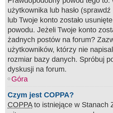
Prawdopodobny powód tego to:
użytkownika lub hasło (sprawdź e
lub Twoje konto zostało usunięte
powodu. Jeżeli Twoje konto zost
żadnych postów na forum? Zazw
użytkowników, którzy nie napisa
rozmiar bazy danych. Spróbuj po
dyskusji na forum.
Góra
Czym jest COPPA?
COPPA
to istniejące w Stanach